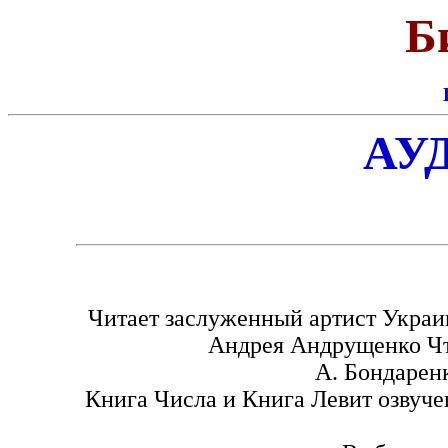
Би
АУ
Читает заслуженный артист Украи
Андрея Андрущенко Чт
А. Бондаренк
Книга Числа и Книга Левит озвуче