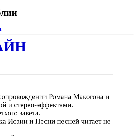
блии
н
АЙН
.
 сопровождении Романа Макогона и
й и стерео-эффектами.
тхого завета.
ка Исаии и Песни песней читает не