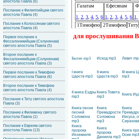
апостола Павла (6)
Послание к Филиппийцам святого
апостола Павла (4)
Послание к Колоссянам святого
апостола Павла (4)
для прослушивания Ве
Первое послание к
Фессалоникийцам (Солунянам)
святого апостола Павла (5)
Второе послание к
Бытие mp3
Исход mp3
Левит mp
Фессалоникийцам (Солунянам)
святого апостола Павла (3)
I книга
II книга
III книга 
Первое послание к Тимофею
Царств mp3
Царств mp3
mp3
святого апостола Павла (6)
Второе послание к Тимофею
святого апостола Павла (4)
II книга Ездры
Книга Товита
Книга Иу
mp3
mp3
Послание к Титу святого апостола
Павла (3)
Книга песни
Книга
Книга
Послание к Филимону святого
песней
Премудрости
Премудр
апостола Павла (1)
Соломона
Соломона
Иисуса, 
mp3
mp3
Сирахов
Послание к Евреям святого
Книга
Книга
апостола Павла (13)
пророка
Книга пр
пророка
Иезекииля
Осии mp
Даниила mp3