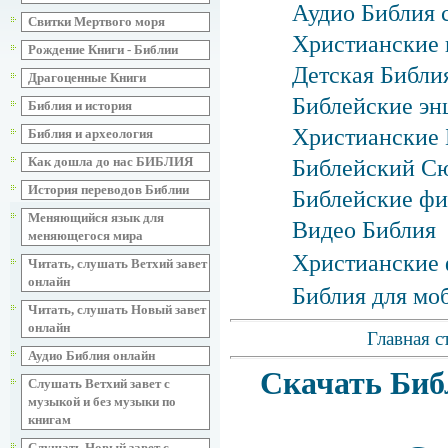
Аудио Библия 
Свитки Мертвого моря
Христианские 
Рождение Книги - Библии
Детская Библия
Драгоценные Книги
Библейские эн
Библия и история
Христианские 
Библия и археология
Как дошла до нас БИБЛИЯ
Библейский С
История переводов Библии
Библейские фи
Меняющийся язык для
Видео Библия
меняющегося мира
Христианские 
Читать, слушать Ветхий завет
онлайн
Библия для мо
Читать, слушать Новый завет
онлайн
Главная с
Аудио Библия онлайн
Скачать Биб
Слушать Ветхий завет с
музыкой и без музыки по
книгам
Слушать Новый завет с