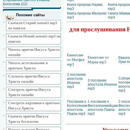
Откровение святого Иоанна
mp3
Богослова (22)
Книга пророка Наума
Книга пророк
mp3
mp3
Книга пророка Малахии
I книга Макк
Похожие сайты
mp3
mp3
Скачати Старий заповіт mp3
по книгам
для прослушивания Но
Скачати Новий заповіт mp3 по
книгам
Читать притчи Иисуса Христа
онлайн
Евангелие
Евангелие от
Еванге
от Матфея
Марка mp3
Луки m
Читать истолкование к
mp3
притчам Христа
2 послание
Слушать притчи Иисуса
Собор
апостола
3 послание
Христа онлайн
посла
Иоанна
апостола Иоанна
апост
mp3
mp3
Смотреть притчи Иисуса
mp3
Христа онлайн
Послание к
1 послание к
2 посл
Смотреть картинки к притчам
Колоссянам
Фессалоникийцам
Фесса
Иисуса Христа
апостола
апостола Павла
апосто
Павла mp3
mp3
mp3
Скачать притчи Иисуса
Христа бесплатно
Читать истории Ветхого