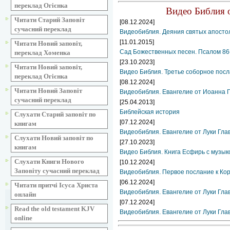
переклад Огієнка
Видео Библия о
Читати Старий Заповіт
[08.12.2024]
сучасний переклад
Видеобиблия. Деяния святых апостол
[11.01.2015]
Читати Новий заповіт,
Сад Божественных песен. Псалом 86
переклад Хоменка
[23.10.2023]
Читати Новий заповіт,
Видео Библия. Третье соборное посл
переклад Огієнка
[08.12.2024]
Читати Новий Заповіт
Видеобиблия. Евангелие от Иоанна Г
сучасний переклад
[25.04.2013]
Библейская история
Слухати Старий заповіт по
[07.12.2024]
книгам
Видеобиблия. Евангелие от Луки Гла
Слухати Новий заповіт по
[27.10.2023]
книгам
Видео Библия. Книга Есфирь с музык
Слухати Книги Нового
[10.12.2024]
Заповіту сучасний переклад
Видеобиблия. Первое послание к Ко
[06.12.2024]
Читати притчі Ісуса Христа
Видеобиблия. Евангелие от Луки Гла
онлайн
[07.12.2024]
Read the old testament KJV
Видеобиблия. Евангелие от Луки Гла
online