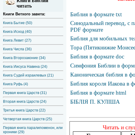
Книги Библии
читать
Библия в формате txt
Книги Ветхого завета:
Синодальный перевод, с п
Книга Бытие (50)
PDF формате
Книга Исход (40)
Библия для мобильных те
Книга Левит (27)
Тора (Пятикнижие Моисее
Книга Числа (36)
Библия в формате doc
Книга Второзаконие (34)
Симфония Библии в фор
Книга Иисуса Навина (24)
Каноническая библия в фо
Книга Судей израилевых (21)
Библия короля Иакова в ф
Книга Руфь (4)
Библия в формате html
Первая книга Царств (31)
БІБЛІЯ П. КУЛІША
Вторая книга Царств (24)
Третья книга Царств (22)
Четвертая книга Царств (25)
Первая книга паралипоменон, или
хроники (29)