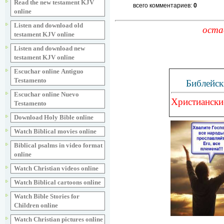
Read the new testament KJV
всего комментариев:
0
online
Listen and download old
оста
testament KJV online
Listen and download new
testament KJV online
Escuchar online Аntiguo
Testamento
Библейск
Escuchar online Nuevo
Христиански
Testamento
Download Holy Bible online
Watch Biblical movies online
Biblical psalms in video format
online
Watch Christian videos online
Watch Biblical cartoons online
Watch Bible Stories for
Children online
Watch Christian pictures online