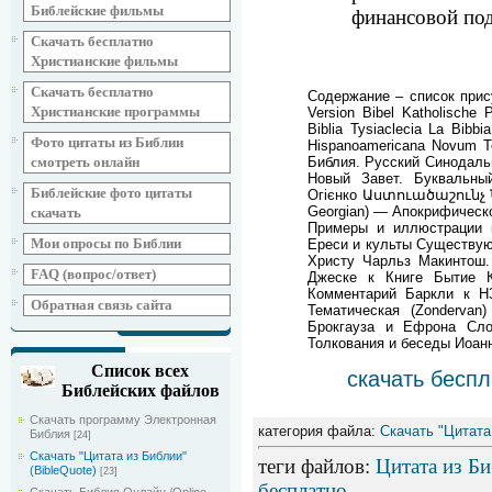
Библейские фильмы
финансовой под
Скачать бесплатно
Христианские фильмы
Скачать бесплатно
Содержание – список прис
Христианские программы
Version Bibel Katholische P
Biblia Tysiaclecia La Bibbi
Фото цитаты из Библии
Hispanoamericana Novum Te
смотреть онлайн
Библия. Русский Синодаль
Новый Завет. Буквальный
Библейские фото цитаты
Огієнко Աստուածաշուն
Georgian) — Апокрифическ
скачать
Примеры и иллюстрации 
Мои опросы по Библии
Ереси и культы Существую
Христу Чарльз Макинтош
FAQ (вопрос/ответ)
Джеске к Книге Бытие К
Комментарий Баркли к Н
Обратная связь сайта
Тематическая (Zondervan
Брокгауза и Ефрона Сло
Толкования и беседы Иоан
Список всех
скачать бесп
Библейских файлов
Скачать программу Электронная
категория файла:
Скачать "Цитата 
Библия
[24]
Скачать "Цитата из Библии"
теги файлов
:
Цитата из Би
(BibleQuote)
[23]
бесплатно