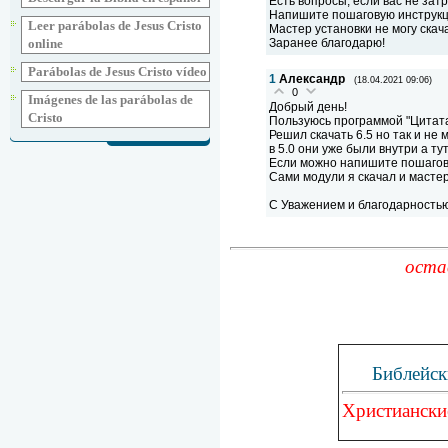
Есть вопросы, если вас не зат
Напишите пошаговую инструкци
Leer parábolas de Jesus Cristo
Мастер установки не могу скач
Заранее благодарю!
online
Parábolas de Jesus Cristo vídeo
1
Александр
(18.04.2021 09:06)
0
Imágenes de las parábolas de
Добрый день!
Cristo
Пользуюсь программой "Цитата
Решил скачать 6.5 но так и не
в 5.0 они уже были внутри а ту
Если можно напишите пошагову
Сами модули я скачал и мастер
С Уважением и благодарностью
оста
Библейск
Христиански