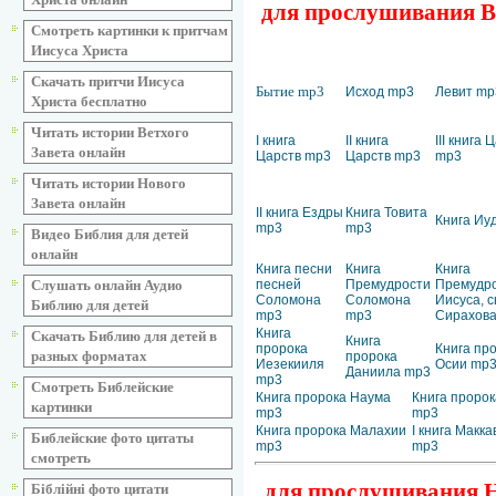
для прослушивания Ве
Смотреть картинки к притчам
Иисуса Христа
Скачать притчи Иисуса
Бытие mp3
Исход mp3
Левит mp
Христа бесплатно
Читать истории Ветхого
I книга
II книга
III книга 
Завета онлайн
Царств mp3
Царств mp3
mp3
Читать истории Нового
Завета онлайн
II книга Ездры
Книга Товита
Книга Иу
mp3
mp3
Видео Библия для детей
онлайн
Книга песни
Книга
Книга
песней
Премудрости
Премудр
Слушать онлайн Аудио
Соломона
Соломона
Иисуса, 
Библию для детей
mp3
mp3
Сирахов
Книга
Скачать Библию для детей в
Книга
пророка
Книга пр
разных форматах
пророка
Иезекииля
Осии mp
Даниила mp3
mp3
Смотреть Библейские
Книга пророка Наума
Книга пророк
картинки
mp3
mp3
Книга пророка Малахии
I книга Макк
Библейские фото цитаты
mp3
mp3
смотреть
для прослушивания Но
Біблійні фото цитати