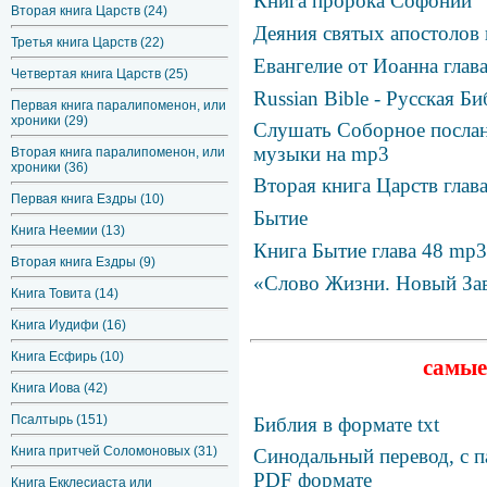
Книга пророка Софонии
Вторая книга Царств (24)
Деяния святых апостолов 
Третья книга Царств (22)
Евангелие от Иоанна глав
Четвертая книга Царств (25)
Russian Bible - Русская Б
Первая книга паралипоменон, или
хроники (29)
Слушать Соборное послан
музыки на mp3
Вторая книга паралипоменон, или
хроники (36)
Вторая книга Царств глав
Первая книга Ездры (10)
Бытие
Книга Неемии (13)
Книга Бытие глава 48 mp3
Вторая книга Ездры (9)
«Слово Жизни. Новый Зав
Книга Товита (14)
Книга Иудифи (16)
Книга Есфирь (10)
самые
Книга Иова (42)
Псалтырь (151)
Библия в формате txt
Книга притчей Соломоновых (31)
Синодальный перевод, с п
PDF формате
Книга Екклесиаста или