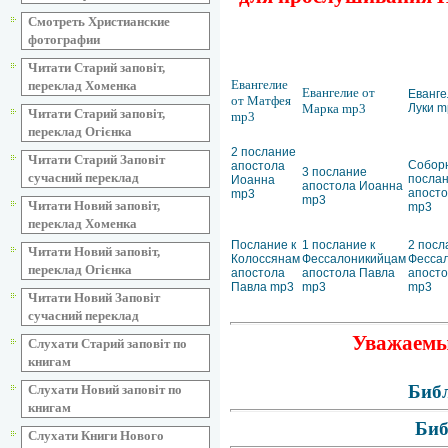
Смотреть Христианские
фотографии
Читати Старий заповіт,
Евангелие
переклад Хоменка
Евангелие от
Еванге
от Матфея
Марка mp3
Луки m
Читати Старий заповіт,
mp3
переклад Огієнка
2 послание
Читати Старий Заповіт
Собор
апостола
3 послание
сучасний переклад
посла
Иоанна
апостола Иоанна
апост
mp3
mp3
Читати Новий заповіт,
mp3
переклад Хоменка
Послание к
1 послание к
2 посл
Читати Новий заповіт,
Колоссянам
Фессалоникийцам
Фесса
переклад Огієнка
апостола
апостола Павла
апосто
Павла mp3
mp3
mp3
Читати Новий Заповіт
сучасний переклад
Уважаемые
Слухати Старий заповіт по
книгам
Библ
Слухати Новий заповіт по
книгам
Биб
Слухати Книги Нового