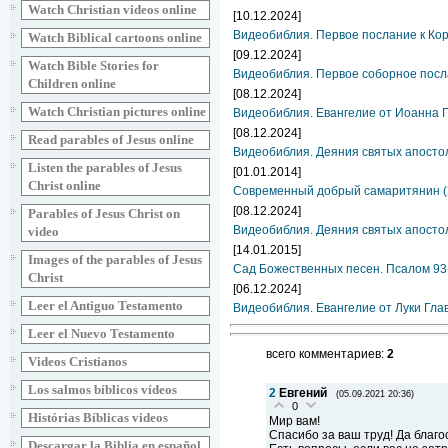
Watch Christian videos online
[10.12.2024]
Видеобиблия. Первое послание к Ко
Watch Biblical cartoons online
[09.12.2024]
Watch Bible Stories for
Видеобиблия. Первое соборное посл
Children online
[08.12.2024]
Watch Christian pictures online
Видеобиблия. Евангелие от Иоанна Г
[08.12.2024]
Read parables of Jesus online
Видеобиблия. Деяния святых апосто
Listen the parables of Jesus
[01.01.2014]
Christ online
Современный добрый самаритянин (
[08.12.2024]
Parables of Jesus Christ on
Видеобиблия. Деяния святых апосто
video
[14.01.2015]
Images of the parables of Jesus
Сад Божественных песен. Псалом 93
Christ
[06.12.2024]
Leer el Antiguo Testamento
Видеобиблия. Евангелие от Луки Гла
Leer el Nuevo Testamento
всего комментариев:
2
Videos Cristianos
Los salmos bíblicos vídeos
2
Евгений
(05.09.2021 20:36)
0
Histórias Bíblicas videos
Мир вам!
Спасибо за ваш труд! Да благо
Descargar la Biblia en español