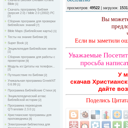
Скачать Библия Онлайн /Online
Bible
[1]
просмотров:
49522
| загрузок:
1531
Скачать программу Библия
(версия 2.0) / bible 2.0 (2002) РС
[1]
Вы можете
Сборник программ для проверки
предл
библейских знаний
[7]
Bible Maps (Библейские карты)
[1]
Тесты на знание Библии
[8]
Если вы заметили ош
Super Book
[2]
Энциклопедия Библейские земли
[1]
Уважаемые Посетите
Сборник программ для работы с
проектором
просьба написат
[9]
Модуль из Цитаты на телефон...
[2]
У м
Путешествие по Библии
[2]
скачав Христианск
Уникальная программа GreekNT
0.6.99
[1]
дайте воз
Программа Библейские Cтихи
[4]
Энциклопедический атлас
Поделись Цитата
Библейской истории
[2]
Программа переводчик
QTranslate 2.3.0
[1]
Христианские программы для
проповедника
[8]
Электронная библиотека для