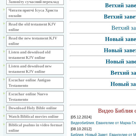
Заповіту сучасний переклад
Ветхий зав
Читати притчі Ісуса Христа
Ветхий заве
онлайн
Read the old testament KJV
Ветхий за
online
Новый заве
Read the new testament KJV
online
Новый завет
Listen and download old
testament KJV online
Новый заве
Listen and download new
testament KJV online
Ветхий з
Escuchar online Аntiguo
Новый за
Testamento
Escuchar online Nuevo
Testamento
Download Holy Bible online
Видео Библия о
Watch Biblical movies online
[05.12.2024]
Видеобиблия. Евангелие от Марка Гл
Biblical psalms in video format
[08.10.2012]
online
Библия. Новый Завет. Евангелие от 