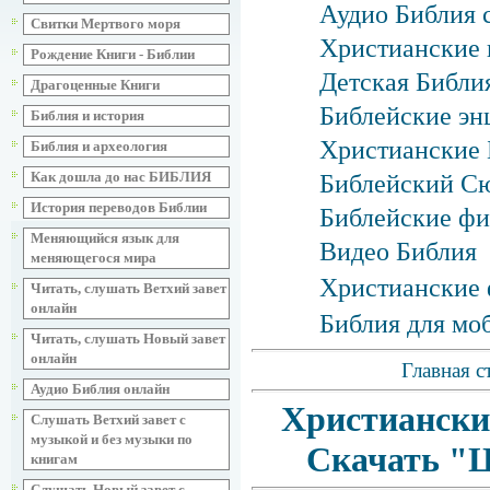
Аудио Библия 
Свитки Мертвого моря
Христианские 
Рождение Книги - Библии
Детская Библия
Драгоценные Книги
Библейские эн
Библия и история
Христианские 
Библия и археология
Как дошла до нас БИБЛИЯ
Библейский С
История переводов Библии
Библейские фи
Меняющийся язык для
Видео Библия
меняющегося мира
Христианские 
Читать, слушать Ветхий завет
онлайн
Библия для мо
Читать, слушать Новый завет
онлайн
Главная с
Аудио Библия онлайн
Христиански
Слушать Ветхий завет с
музыкой и без музыки по
Скачать "Ц
книгам
Слушать Новый завет с