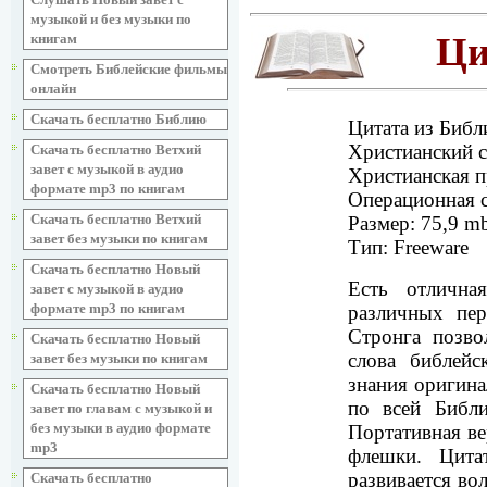
музыкой и без музыки по
Ци
книгам
Смотреть Библейские фильмы
онлайн
Скачать бесплатно Библию
Цитата из Библ
Христианский 
Скачать бесплатно Ветхий
завет с музыкой в аудио
Христианская 
формате mp3 по книгам
Операционная 
Скачать бесплатно Ветхий
Размер: 75,9 m
завет без музыки по книгам
Тип: Freeware
Скачать бесплатно Новый
Есть отлична
завет с музыкой в аудио
формате mp3 по книгам
различных пер
Стронга позво
Скачать бесплатно Новый
слова библейс
завет без музыки по книгам
знания оригина
Скачать бесплатно Новый
по всей Библи
завет по главам с музыкой и
без музыки в аудио формате
Портативная ве
mp3
флешки. Цитат
развивается во
Скачать бесплатно