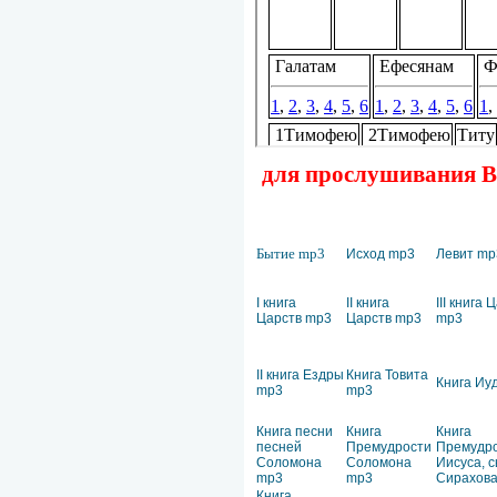
для прослушивания Ве
Бытие mp3
Исход mp3
Левит mp
I книга
II книга
III книга 
Царств mp3
Царств mp3
mp3
II книга Ездры
Книга Товита
Книга Иу
mp3
mp3
Книга песни
Книга
Книга
песней
Премудрости
Премудр
Соломона
Соломона
Иисуса, 
mp3
mp3
Сирахов
Книга