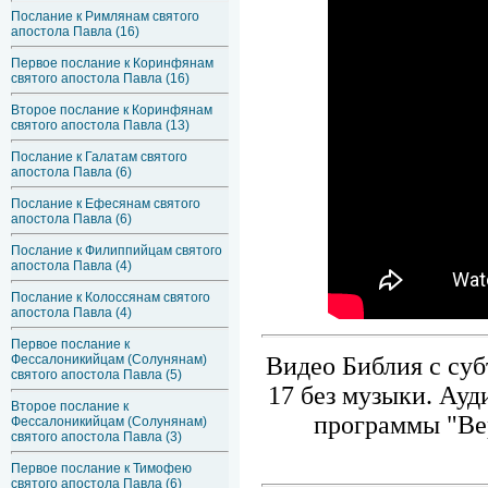
Послание к Римлянам святого
апостола Павла (16)
Первое послание к Коринфянам
святого апостола Павла (16)
Второе послание к Коринфянам
святого апостола Павла (13)
Послание к Галатам святого
апостола Павла (6)
Послание к Ефесянам святого
апостола Павла (6)
Послание к Филиппийцам святого
апостола Павла (4)
Послание к Колоссянам святого
апостола Павла (4)
Первое послание к
Фессалоникийцам (Солунянам)
Видео Библия с суб
святого апостола Павла (5)
17 без музыки. Ауд
Второе послание к
программы "Ве
Фессалоникийцам (Солунянам)
святого апостола Павла (3)
Первое послание к Тимофею
святого апостола Павла (6)