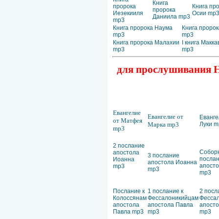
Книга
пророка
Книга пр
пророка
Иезекииля
Осии mp
Даниила mp3
mp3
Книга пророка Наума
Книга пророк
mp3
mp3
Книга пророка Малахии
I книга Макк
mp3
mp3
для прослушивания Но
Евангелие
Евангелие от
Еванге
от Матфея
Марка mp3
Луки m
mp3
2 послание
Собор
апостола
3 послание
посла
Иоанна
апостола Иоанна
апост
mp3
mp3
mp3
Послание к
1 послание к
2 посл
Колоссянам
Фессалоникийцам
Фесса
апостола
апостола Павла
апосто
Павла mp3
mp3
mp3