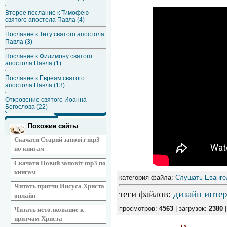
Второе послание к Тимофею
святого апостола Павла (4)
Послание к Титу святого апостола
Павла (3)
Послание к Филимону святого
апостола Павла (1)
Послание к Евреям святого
апостола Павла (13)
Откровение святого Иоанна
Богослова (22)
Похожие сайты
Скачати Старий заповіт mp3
по книгам
Скачати Новий заповіт mp3 по
книгам
категория файла:
Слушать Еванге
Читать притчи Иисуса Христа
теги файлов
:
дизайн интер
онлайн
просмотров:
4563
| загрузок:
2380
|
Читать истолкование к
притчам Христа