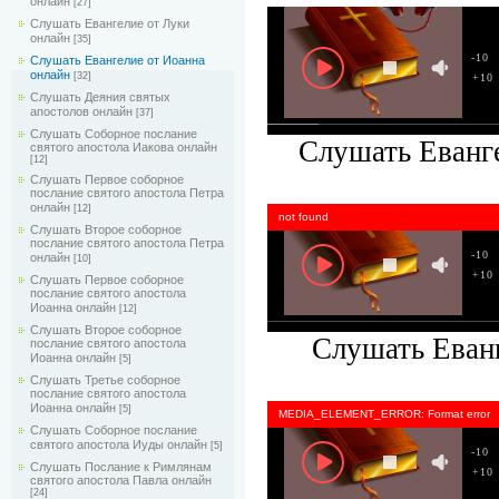
онлайн
[27]
Слушать Евангелие от Луки
онлайн
[35]
-10
Слушать Евангелие от Иоанна
онлайн
[32]
+10
Слушать Деяния святых
апостолов онлайн
[37]
Слушать Соборное послание
Слушать Еванге
святого апостола Иакова онлайн
[12]
Слушать Первое соборное
послание святого апостола Петра
онлайн
[12]
not found
Слушать Второе соборное
послание святого апостола Петра
-10
онлайн
[10]
+10
Слушать Первое соборное
послание святого апостола
Иоанна онлайн
[12]
Слушать Второе соборное
Слушать Еванг
послание святого апостола
Иоанна онлайн
[5]
Слушать Третье соборное
послание святого апостола
Иоанна онлайн
[5]
MEDIA_ELEMENT_ERROR: Format error
Слушать Соборное послание
святого апостола Иуды онлайн
[5]
-10
Слушать Послание к Римлянам
+10
святого апостола Павла онлайн
[24]