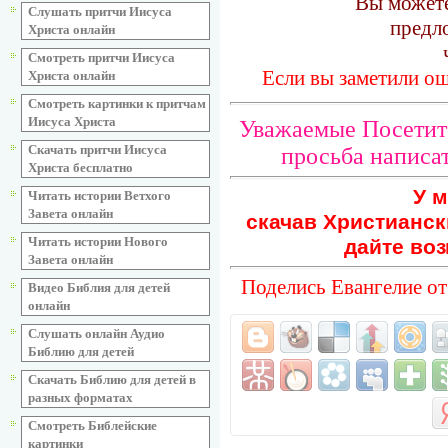
Вы можете
Слушать притчи Иисуса
предл
Христа онлайн
Смотреть притчи Иисуса
Если вы заметили ош
Христа онлайн
Смотреть картинки к притчам
Иисуса Христа
Уважаемые Посетите
Скачать притчи Иисуса
просьба написат
Христа бесплатно
У м
Читать истории Ветхого
Завета онлайн
скачав Христианск
Читать истории Нового
дайте воз
Завета онлайн
Поделись Евангелие от
Видео Библия для детей
онлайн
Слушать онлайн Аудио
Библию для детей
Скачать Библию для детей в
разных форматах
Смотреть Библейские
картинки