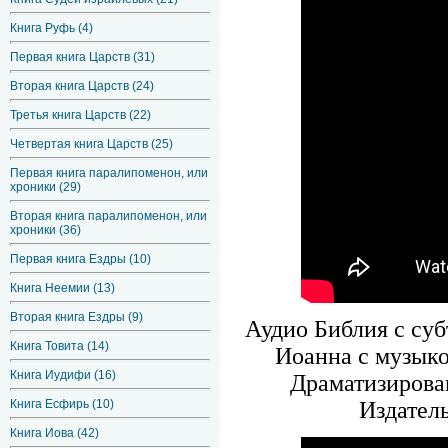
Книга Руфь (4)
Первая книга Царств (31)
Вторая книга Царств (24)
Третья книга Царств (22)
Четвертая книга Царств (25)
Первая книга паралипоменон, или
хроники (29)
Вторая книга паралипоменон, или
хроники (36)
Первая книга Ездры (10)
Книга Неемии (13)
Вторая книга Ездры (9)
Аудио Библия с суб
Книга Товита (14)
Иоанна с музыко
Книга Иудифи (16)
Драматизирова
Издател
Книга Есфирь (10)
Книга Иова (42)