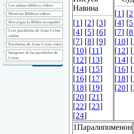
Los salmos bíblicos vídeos
Histórias Bíblicas videos
Descargar la Biblia en español
Leer parábolas de Jesus Cristo
online
Parábolas de Jesus Cristo vídeo
Imágenes de las parábolas de
Cristo