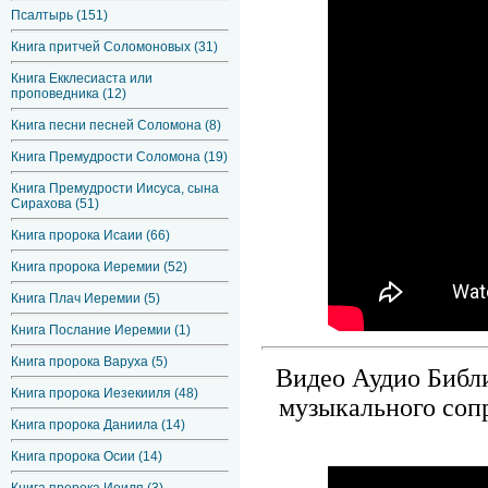
Псалтырь (151)
Книга притчей Соломоновых (31)
Книга Екклесиаста или
проповедника (12)
Книга песни песней Соломона (8)
Книга Премудрости Соломона (19)
Книга Премудрости Иисуса, сына
Сирахова (51)
Книга пророка Исаии (66)
Книга пророка Иеремии (52)
Книга Плач Иеремии (5)
Книга Послание Иеремии (1)
Книга пророка Варуха (5)
Видео Аудио Библи
Книга пророка Иезекииля (48)
музыкального соп
Книга пророка Даниила (14)
Книга пророка Осии (14)