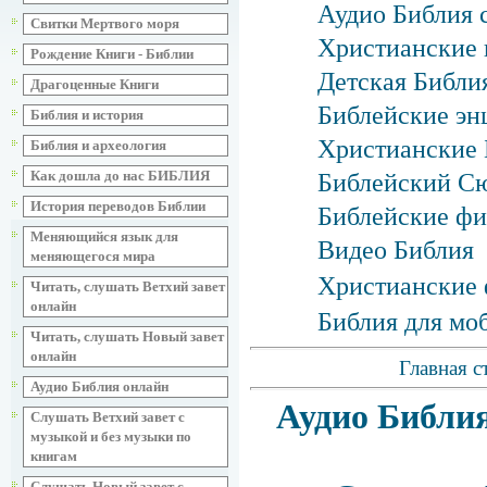
Аудио Библия 
Свитки Мертвого моря
Христианские 
Рождение Книги - Библии
Детская Библия
Драгоценные Книги
Библейские эн
Библия и история
Христианские 
Библия и археология
Как дошла до нас БИБЛИЯ
Библейский С
История переводов Библии
Библейские фи
Меняющийся язык для
Видео Библия
меняющегося мира
Христианские 
Читать, слушать Ветхий завет
онлайн
Библия для мо
Читать, слушать Новый завет
онлайн
Главная с
Аудио Библия онлайн
Аудио Библи
Слушать Ветхий завет с
музыкой и без музыки по
книгам
Слушать Новый завет с