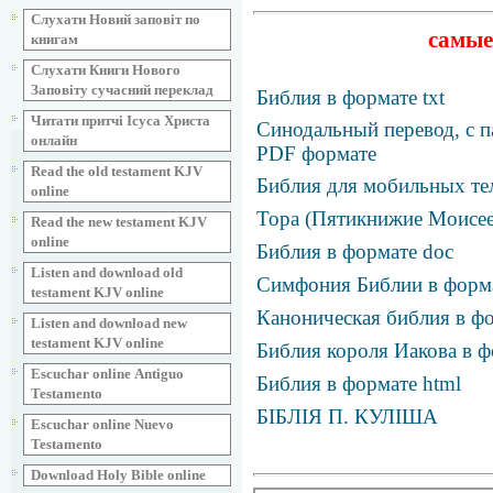
Слухати Новий заповіт по
самые
книгам
Слухати Книги Нового
Заповіту сучасний переклад
Библия в формате txt
Читати притчі Ісуса Христа
Синодальный перевод, с п
онлайн
PDF формате
Read the old testament KJV
Библия для мобильных те
online
Тора (Пятикнижие Моисее
Read the new testament KJV
online
Библия в формате doc
Listen and download old
Симфония Библии в фор
testament KJV online
Каноническая библия в фо
Listen and download new
testament KJV online
Библия короля Иакова в ф
Escuchar online Аntiguo
Библия в формате html
Testamento
БІБЛІЯ П. КУЛІША
Escuchar online Nuevo
Testamento
Download Holy Bible online