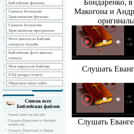
Бондаренко, 
Библейские фильмы
Макогона и Андр
Скачать бесплатно
Христианские фильмы
оригиналь
Скачать бесплатно
Христианские программы
Фото цитаты из Библии
-10
смотреть онлайн
+10
Библейские фото цитаты
скачать
Мои опросы по Библии
Слушать Еванг
FAQ (вопрос/ответ)
Обратная связь сайта
-10
Список всех
+10
Библейских файлов
Новый завет на mp3
[68]
Слушать Еванге
Слушать Евангелие от Матфея
онлайн
[43]
Слушать Евангелие от Марка