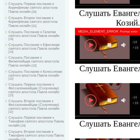
Слушать Первое послание к
Коринфянам святого апостола
Слушать Евангел
Павла онлайн
[24]
Слушать Второе послание к
Козий.
Коринфянам святого апостола
Павла онлайн
[21]
MEDIA_ELEMENT_ERROR: Format error
Слушать Послание к Галатам
святого апостола Павла онлайн
[14]
-10
Слушать Послание к Ефесянам
+10
святого апостола Павла онлайн
[14]
Слушать Послание к
Филиппийцам святого апостола
Павла онлайн
Слушать Евангел
[12]
Слушать Послание к Колоссянам
святого апостола Павла онлайн
[12]
Слушать Первое послание к
Фессалоникийцам (Солунянам)
святого апостола Павла онлайн
[13]
-10
Слушать Второе послание к
+10
Фессалоникийцам (Солунянам)
святого апостола Павла онлайн
[11]
Слушать Первое послание к
Слушать Евангел
Тимофею святого апостола Павла
онлайн
[14]
Слушать Второе послание к
Тимофею святого апостола Павла
онлайн
[12]