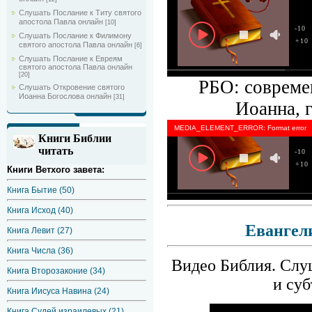
Слушать Послание к Титу святого
апостола Павла онлайн
[10]
-10
Слушать Послание к Филимону
+10
святого апостола Павла онлайн
[6]
Слушать Послание к Евреям
святого апостола Павла онлайн
[20]
РБО: совреме
Слушать Откровение святого
Иоанна Богослова онлайн
[31]
Иоанна, 
MEDIA_ELEMENT_ERROR: Format error
Книги Библии
читать
-10
+10
Книги Ветхого завета:
Книга Бытие (50)
Книга Исход (40)
Евангел
Книга Левит (27)
Книга Числа (36)
Видео Библия. Слуш
Книга Второзаконие (34)
и суб
Книга Иисуса Навина (24)
Книга Судей израилевых (21)