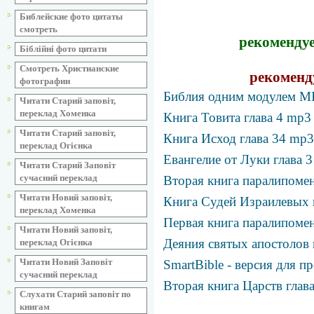
Библейские фото цитаты
смотреть
рекомендуе
Біблійні фото цитати
Смотреть Христианские
рекоменд
фотографии
Библия одним модулем MI
Читати Старий заповіт,
переклад Хоменка
Книга Товита глава 4 mp3
Читати Старий заповіт,
Книга Исход глава 34 mp3
переклад Огієнка
Евангелие от Луки глава 
Читати Старий Заповіт
сучасний переклад
Вторая книга паралипомен
Читати Новий заповіт,
Книга Судей Израилевых 
переклад Хоменка
Первая книга паралипомен
Читати Новий заповіт,
Деяния святых апостолов 
переклад Огієнка
Читати Новий Заповіт
SmartBible - версия для 
сучасний переклад
Вторая книга Царств глав
Слухати Старий заповіт по
книгам