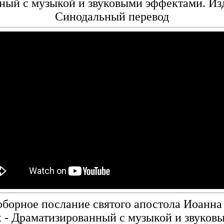
ный с музыкой и звуковыми эффектами. Из
Синодальный перевод
борное послание святого апостола Иоанна
х - Драматизированный с музыкой и звуко