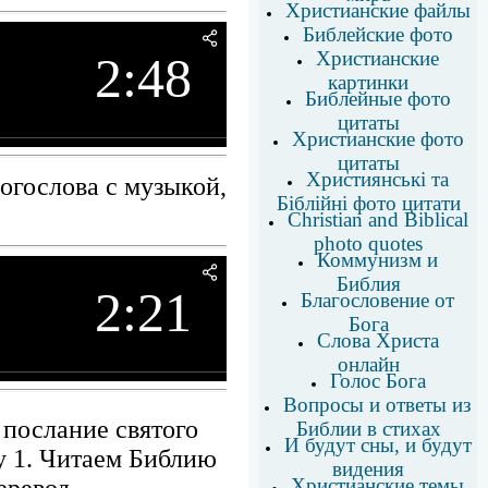
Христианские файлы
Библейские фото
Христианские
2:48
картинки
Библейные фото
цитаты
Христианские фото
цитаты
Християнські та
огослова с музыкой,
Біблійні фото цитати
Christian and Biblical
photo quotes
Коммунизм и
Библия
2:21
Благословение от
Бога
Слова Христа
онлайн
Голос Бога
Вопросы и ответы из
 послание святого
Библии в стихах
И будут сны, и будут
у 1. Читаем Библию
видения
Христианские темы