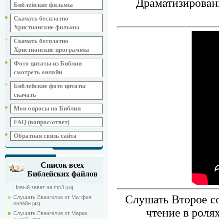
Драматизирован
Библейские фильмы
Скачать бесплатно
Христианские фильмы
Скачать бесплатно
Христианские программы
Фото цитаты из Библии
смотреть онлайн
Библейские фото цитаты
скачать
Мои опросы по Библии
FAQ (вопрос/ответ)
Обратная связь сайта
Список всех
Библейских файлов
Новый завет на mp3
[68]
Слушать Второе со
Слушать Евангелие от Матфея
онлайн
[43]
чтение в роля
Слушать Евангелие от Марка