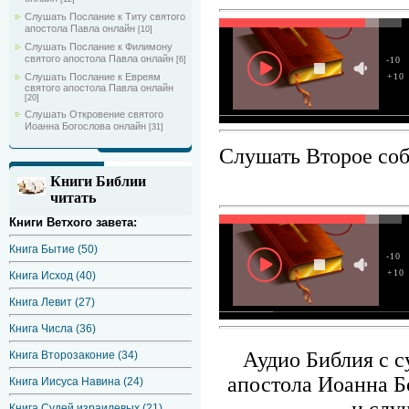
Слушать Послание к Титу святого
апостола Павла онлайн
[10]
Слушать Послание к Филимону
святого апостола Павла онлайн
[6]
-10
Слушать Послание к Евреям
+10
святого апостола Павла онлайн
[20]
Слушать Откровение святого
Иоанна Богослова онлайн
[31]
Слушать Второе соб
Книги Библии
читать
Книги Ветхого завета:
Книга Бытие (50)
-10
+10
Книга Исход (40)
Книга Левит (27)
Книга Числа (36)
Аудио Библия с с
Книга Второзаконие (34)
апостола Иоанна Б
Книга Иисуса Навина (24)
Книга Судей израилевых (21)