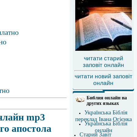
платно
но
читати старий
заповіт онлайн
читати новий заповіт
онлайн
тно
Библия онлайн на
других языках
Українська Біблія
онлайн mp3
переклад Івана Огієнка
Українська Біблія
го апостола
онлайн
Старий Завіт