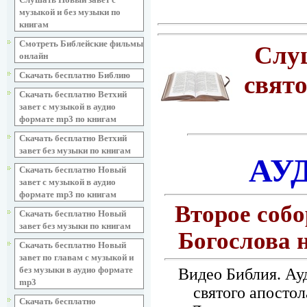
музыкой и без музыки по
книгам
Смотреть Библейские фильмы
Слуш
онлайн
Скачать бесплатно Библию
свято
Скачать бесплатно Ветхий
завет с музыкой в аудио
формате mp3 по книгам
Скачать бесплатно Ветхий
завет без музыки по книгам
АУ
Скачать бесплатно Новый
завет с музыкой в аудио
формате mp3 по книгам
Второе собо
Скачать бесплатно Новый
завет без музыки по книгам
Богослова 
Скачать бесплатно Новый
завет по главам с музыкой и
без музыки в аудио формате
Видео Библия. Ау
mp3
святого апостол
Скачать бесплатно