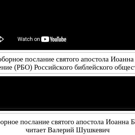
борное послание святого апостола Иоанна
ение (РБО) Российского библейского общес
орное послание святого апостола Иоанна Б
читает Валерий Шушкевич