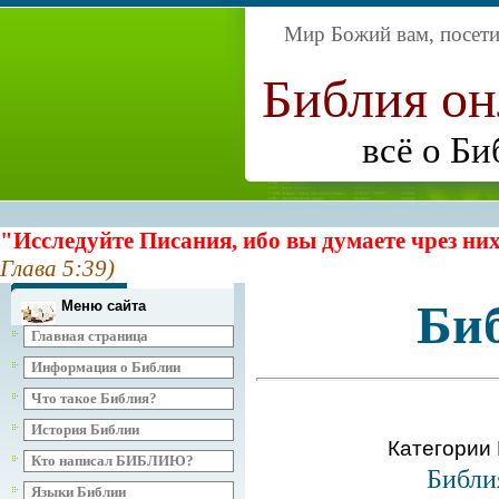
Мир Божий вам, посетит
Библия о
всё о Би
"Исследуйте Писания, ибо вы думаете чрез них
Глава 5:39)
Би
Меню сайта
Главная страница
Информация о Библии
Что такое Библия?
История Библии
Категории
Кто написал БИБЛИЮ?
Библи
Языки Библии