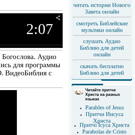
читать истории Нового
Завета онлайн
смотреть Библейские
2:07
мультики онлайн
слушать Аудио
Библию для детей
онлайн
 Богослова. Аудио
пись для программы
скачать бесплатно
О. ВидеоБиблия с
Библию для детей
Читайте притчи
Христа на разных
языках
Parables of Jesus
Притчи Иисуса
Христа
Притчі Ісуса Христа
Parabolas de Cristо