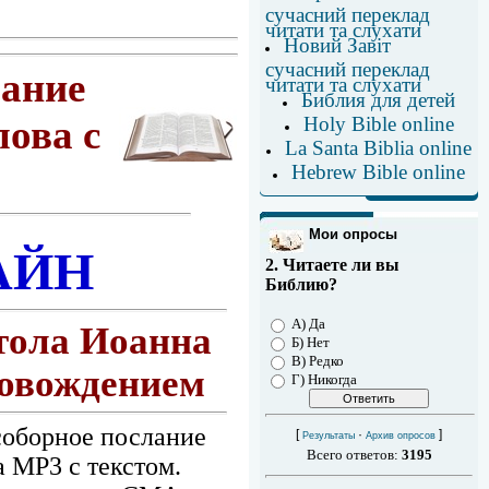
сучасний переклад
читати та слухати
Новий Завіт
сучасний переклад
лание
читати та слухати
Библия для детей
Holy Bible online
лова с
La Santa Biblia online
Hebrew Bible online
Мои опросы
АЙН
2. Читаете ли вы
Библию?
А) Да
стола Иоанна
Б) Нет
В) Редко
ровождением
Г) Никогда
соборное послание
[
·
]
Результаты
Архив опросов
Всего ответов:
3195
а MP3 с текстом.