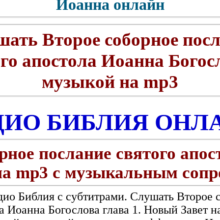
Иоанна онлайн
ать Второе соборное пос
го апостола Иоанна Богос
музыкой на mp3
ДИО БИБЛИЯ ОНЛ
рное послание святого апо
на mp3 с музыкальным соп
дио Библия с субтитрами. Слушать Второе 
а Иоанна Богослова глава 1. Новый Завет н