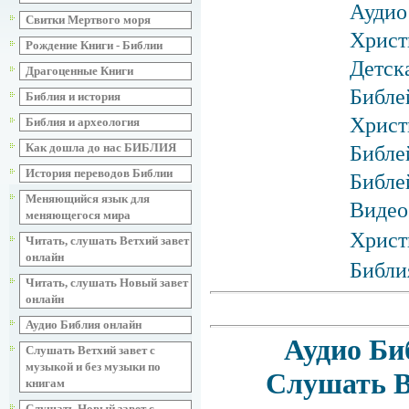
Аудио
Свитки Мертвого моря
Христ
Рождение Книги - Библии
Детск
Драгоценные Книги
Библе
Библия и история
Христ
Библия и археология
Как дошла до нас БИБЛИЯ
Библе
История переводов Библии
Библе
Меняющийся язык для
Видео
меняющегося мира
Христ
Читать, слушать Ветхий завет
онлайн
Библи
Читать, слушать Новый завет
онлайн
Аудио Библия онлайн
Аудио Би
Слушать Ветхий завет с
музыкой и без музыки по
Слушать В
книгам
Слушать Новый завет с