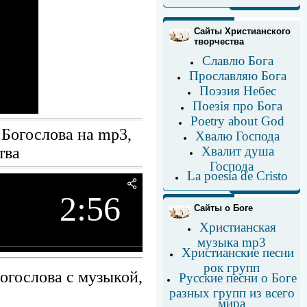
Сайты Христианского
творчества
Славлю Бога
Прославляю Бога
Поэзия Небес
Поезія про Бога
Poetry about God
 Богослова на mp3,
Хвалю Господа
тва
Хвалит душа
Господа
La poesía de Cristo
2:56
Сайты о Боге
Христианская
музыка mp3
Христианские песни
рок групп
огослова с музыкой,
Русские песни о Боге
разных групп из всего
мира