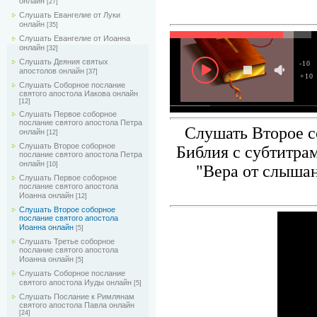
онлайн
[27]
Слушать Евангелие от Луки
онлайн
[35]
Слушать Евангелие от Иоанна
онлайн
[32]
Слушать Деяния святых
-10
апостолов онлайн
[37]
+10
Слушать Соборное послание
святого апостола Иакова онлайн
[12]
Слушать Первое соборное
послание святого апостола Петра
Слушать Второе с
онлайн
[12]
Слушать Второе соборное
Библия с субтитра
послание святого апостола Петра
онлайн
[10]
"Вера от слышан
Слушать Первое соборное
послание святого апостола
Иоанна онлайн
[12]
Слушать Второе соборное
послание святого апостола
Иоанна онлайн
[5]
Слушать Третье соборное
послание святого апостола
Иоанна онлайн
[5]
Слушать Соборное послание
святого апостола Иуды онлайн
[5]
Слушать Послание к Римлянам
святого апостола Павла онлайн
[24]