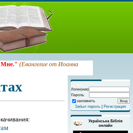
 Мне."
(Евангелие от Иоанна
тах
Логин(ник)
Пароль:
запомнить
Забыл пароль
|
Регистрация
качивания:
Українська Біблія
онлайн
гам