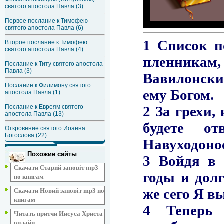
святого апостола Павла (3)
Первое послание к Тимофею
святого апостола Павла (6)
Второе послание к Тимофею
святого апостола Павла (4)
Послание к Титу святого апостола
Павла (3)
Послание к Филимону святого
апостола Павла (1)
Послание к Евреям святого
апостола Павла (13)
Откровение святого Иоанна
Богослова (22)
Похожие сайты
Скачати Старий заповіт mp3
по книгам
Скачати Новий заповіт mp3 по
книгам
Читать притчи Иисуса Христа
онлайн