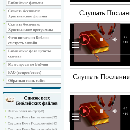
Библейские фильмы
Скачать бесплатно
Слушать Послан
Христианские фильмы
Скачать бесплатно
Христианские программы
-10
Фото цитаты из Библии
+10
смотреть онлайн
Библейские фото цитаты
скачать
Мои опросы по Библии
FAQ (вопрос/ответ)
Слушать Послание
Обратная связь сайта
Список всех
Библейских файлов
-10
Ветхий завет на mp3
[43]
+10
Слушать Книгу Бытие онлайн
[55]
Слушать Книгу Исход онлайн
[45]
Слушать Книгу Числа онлайн
[40]