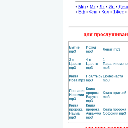
для прослушивани
Бытие
Исход
Левит mp3
mp3
mp3
3-я
4-я
1
Царств
Царств
Паралипомено
mp3
mp3
mp3
Книга
Псалтырь
Екклезиаста
Иова mp3
mp3
mp3
Книга
Послание
пророка
Книга притчей
Иеремии
Варуха
mp3
mp3
mp3
Книга
Книга
пророка
пророка
Книга пророка
Наума
Аввакума
Софонии mp3
mp3
mp3
для прослушиван