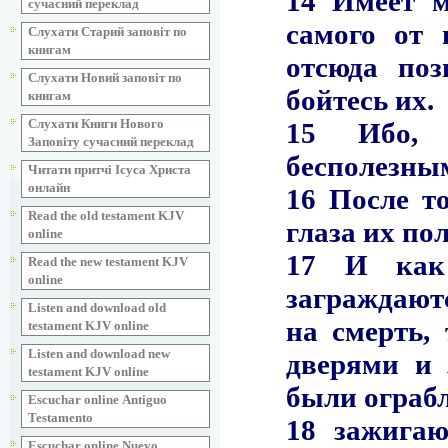
сучасний переклад
Слухати Старий заповіт по
книгам
Слухати Новий заповіт по
книгам
Слухати Книги Нового
Заповіту сучасний переклад
Читати притчі Ісуса Христа
онлайн
Read the old testament KJV
online
Read the new testament KJV
online
Listen and download old
testament KJV online
Listen and download new
testament KJV online
Escuchar online Аntiguo
Testamento
Escuchar online Nuevo