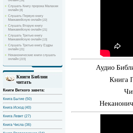
онлайн
[18]
Слушать Книгу пророка Малахии
онлайн
[8]
Слушать Первую книгу
Маккавейскую онлайн
[22]
Слушать Вторую книгу
Маккавейскую онлайн
[21]
Слушать Третью книгу
Маккавейскую онлайн
[13]
Слушать Третью книгу Ездры
онлайн
[21]
Неканонические книги слушать
онлайн
[215]
Аудио Библи
Книги Библии
Книга 
читать
Чи
Книги Ветхого завета:
Книга Бытие (50)
Неканонич
Книга Исход (40)
Книга Левит (27)
Книга Числа (36)