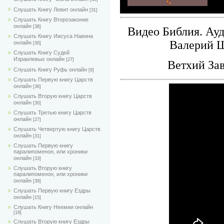
Слушать Книгу Левит онлайн
[31]
Слушать Книгу Второзаконие
онлайн
[38]
Видео Библия. Ау
Слушать Книгу Иисуса Навина
Валерий 
онлайн
[30]
Слушать Книгу Судей
Израилевых онлайн
[27]
Ветхий Зав
Слушать Книгу Руфь онлайн
[9]
Слушать Первую книгу Царств
онлайн
[36]
Слушать Вторую книгу Царств
онлайн
[30]
Слушать Третью книгу Царств
онлайн
[27]
Слушать Четвертую книгу Царств
онлайн
[31]
Слушать Первую книгу
паралипоменон, или хроники
онлайн
[33]
Слушать Вторую книгу
паралипоменон, или хроники
онлайн
[39]
Слушать Первую книгу Ездры
онлайн
[15]
Слушать Книгу Неемии онлайн
[18]
Слушать Вторую книгу Ездры