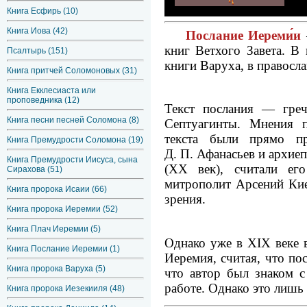
Книга Есфирь (10)
Книга Иова (42)
Послание Иереми́и
книг Ветхого Завета. В
Псалтырь (151)
книги Варуха, в правосл
Книга притчей Соломоновых (31)
Книга Екклесиаста или
проповедника (12)
Текст послания — греч
Книга песни песней Соломона (8)
Септуагинты. Мнения п
текста были прямо п
Книга Премудрости Соломона (19)
Д. П. Афанасьев и архие
Книга Премудрости Иисуса, сына
(ХХ век), считали ег
Сирахова (51)
митрополит Арсений Кие
Книга пророка Исаии (66)
зрения.
Книга пророка Иеремии (52)
Книга Плач Иеремии (5)
Однако уже в XIX веке 
Книга Послание Иеремии (1)
Иеремия, считая, что по
Книга пророка Варуха (5)
что автор был знаком с
работе. Однако это лишь
Книга пророка Иезекииля (48)