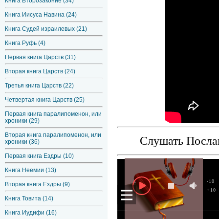
Книга Второзаконие (34)
Книга Иисуса Навина (24)
Книга Судей израилевых (21)
Книга Руфь (4)
Первая книга Царств (31)
Вторая книга Царств (24)
Третья книга Царств (22)
Четвертая книга Царств (25)
Первая книга паралипоменон, или
хроники (29)
Вторая книга паралипоменон, или
Слушать Посла
хроники (36)
Первая книга Ездры (10)
Книга Неемии (13)
-10
Вторая книга Ездры (9)
+10
Книга Товита (14)
Книга Иудифи (16)