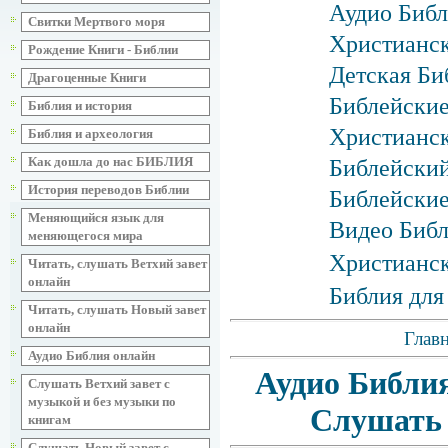
Аудио Библ
Свитки Мертвого моря
Христианск
Рождение Книги - Библии
Детская Би
Драгоценные Книги
Библейские
Библия и история
Христианск
Библия и археология
Как дошла до нас БИБЛИЯ
Библейски
История переводов Библии
Библейские
Меняющийся язык для
Видео Биб
меняющегося мира
Христианск
Читать, слушать Ветхий завет
онлайн
Библия для
Читать, слушать Новый завет
онлайн
Главн
Аудио Библия онлайн
Аудио Библия
Слушать Ветхий завет с
музыкой и без музыки по
Слушать 
книгам
Слушать Новый завет с