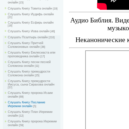
онлайн
[15]
Слушать Книгу Товита онлайн
[19]
Слушать Книгу Иудифь онлайн
[21]
Аудио Библия. Виде
Слушать Книгу Есфирь онлайн
[16]
музыко
Слушать Книгу Иова онлайн
[46]
Слушать Псалтырь онлайн
Неканонические к
[210]
Слушать Книгу Притчей
Соломоновых онлайн
[36]
Слушать Книгу Екклесиаста или
проповедника онлайн
[17]
Слушать Книгу песни песней
Соломона онлайн
[11]
Слушать Книгу премудрости
Соломона онлайн
[25]
Слушать Книгу премудрости
Иисуса, сына Сирахова онлайн
[57]
Слушать Книгу пророка Исаии
онлайн
[69]
Слушать Книгу Послание
Иеремии онлайн
[5]
Слушать Книгу Плач Иеремии
онлайн
[12]
Слушать Книгу пророка Иеремии
онлайн
[59]