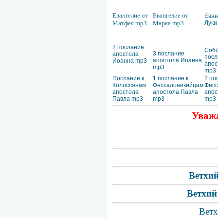
Евангелие от
Евангелие от
Еван
Матфея mp3
Марка mp3
Луки
2 послание
Соб
3 послание
апостола
посл
апостола Иоанна
Иоанна mp3
апос
mp3
mp3
Послание к
1 послание к
2 по
Колоссянам
Фессалоникийцам
Фесс
апостола
апостола Павла
апос
Павла mp3
mp3
mp3
Уважа
Ветхий
Ветхий
Ветх