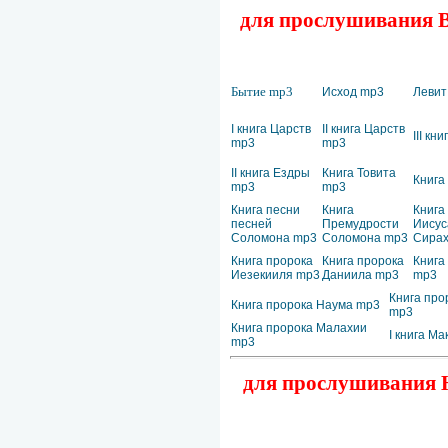
для прослушивания Ве
Бытие mp3
Исход mp3
Левит
I книга Царств
II книга Царств
III кн
mp3
mp3
II книга Ездры
Книга Товита
Книга
mp3
mp3
Книга песни
Книга
Книга
песней
Премудрости
Иисус
Соломона mp3
Соломона mp3
Сирах
Книга пророка
Книга пророка
Книга
Иезекииля mp3
Даниила mp3
mp3
Книга про
Книга пророка Наума mp3
mp3
Книга пророка Малахии
I книга М
mp3
для прослушивания Н