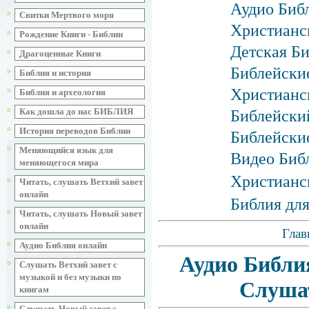
Аудио Библ
Свитки Мертвого моря
Христианс
Рождение Книги - Библии
Детская Би
Драгоценные Книги
Библейские
Библия и история
Христианск
Библия и археология
Как дошла до нас БИБЛИЯ
Библейски
История переводов Библии
Библейски
Меняющийся язык для
Видео Биб
меняющегося мира
Христианс
Читать, слушать Ветхий завет
онлайн
Библия для
Читать, слушать Новый завет
онлайн
Глав
Аудио Библия онлайн
Аудио Библи
Слушать Ветхий завет с
музыкой и без музыки по
Слуша
книгам
Слушать Новый завет с