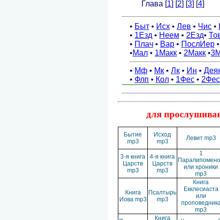
для прослушиван
Бытие
Исход
Левит mp3
mp3
mp3
1
3-я книга
4-я книга
Паралипомен
Царств
Царств
или хроники
mp3
mp3
mp3
Книга
Екклесиаста
Книга
Псалтырь
или
Иова mp3
mp3
проповедник
mp3
Книга