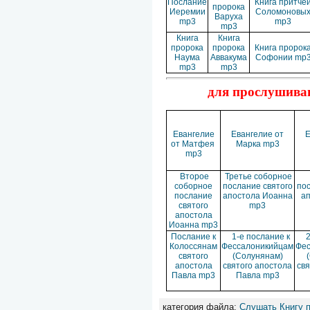
Послание
Книга притче
пророка
Иеремии
Соломоновы
Варуха
mp3
mp3
mp3
Книга
Книга
пророка
пророка
Книга пророк
Наума
Аввакума
Софонии mp
mp3
mp3
для прослушиван
Евангелие
Евангелие от
Е
от Матфея
Марка mp3
mp3
Второе
Третье соборное
соборное
послание святого
пос
послание
апостола Иоанна
а
святого
mp3
апостола
Иоанна mp3
Послание к
1-е послание к
2
Колоссянам
Фессалоникийцам
Фес
святого
(Солунянам)
апостола
святого апостола
свя
Павла mp3
Павла mp3
категория файла:
Слушать Книгу 