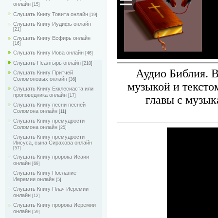
онлайн
[15]
Слушать Книгу Товита онлайн
[19]
Слушать Книгу Иудифь онлайн
[21]
Слушать Книгу Есфирь онлайн
[16]
Слушать Книгу Иова онлайн
[46]
Слушать Псалтырь онлайн
[210]
Аудио Библия. В
Слушать Книгу Притчей
Соломоновых онлайн
[36]
музыкой и текстом
Слушать Книгу Екклесиаста или
проповедника онлайн
[17]
главы с музык
Слушать Книгу песни песней
Соломона онлайн
[11]
Слушать Книгу премудрости
Соломона онлайн
[25]
Слушать Книгу премудрости
Иисуса, сына Сирахова онлайн
[57]
Слушать Книгу пророка Исаии
онлайн
[69]
Слушать Книгу Послание
Иеремии онлайн
[5]
Слушать Книгу Плач Иеремии
онлайн
[12]
Слушать Книгу пророка Иеремии
онлайн
[59]