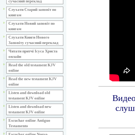
сучасний переклад
Слухати Старий заповіт по
книгам
Слухати Новий заповіт по
книгам
Слухати Книги Нового
Заповіту сучасний переклад
Читати притчі Ісуса Христа
онлайн
Read the old testament KJV
online
Read the new testament KJV
online
Listen and download old
testament KJV online
Listen and download new
testament KJV online
Escuchar online Аntiguo
Testamento
Escuchar online Nuevo