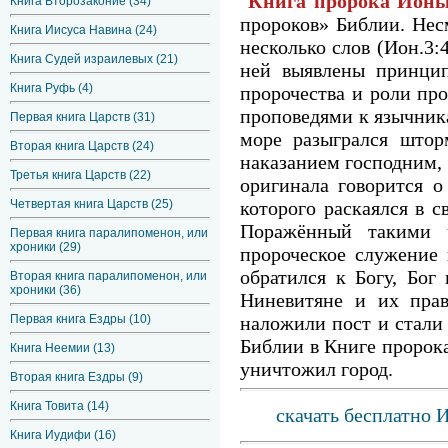
Книга пророка Ион
Книга Второзаконие (34)
пророков» Библии. Несм
Книга Иисуса Навина (24)
несколько слов (Ион.3:
Книга Судей израилевых (21)
ней выявлены принцип
Книга Руфь (4)
пророчества и роли про
проповедями к язычника
Первая книга Царств (31)
море разыгрался штор
Вторая книга Царств (24)
наказанием господним, 
Третья книга Царств (22)
оригинала говорится о
Четвертая книга Царств (25)
которого раскаялся в с
Поражённый такими ч
Первая книга паралипоменон, или
хроники (29)
пророческое служение 
обратился к Богу, Бог
Вторая книга паралипоменон, или
хроники (36)
Ниневитяне и их прав
Первая книга Ездры (10)
наложили пост и стали 
Библии в Книге пророка
Книга Неемии (13)
уничтожил город.
Вторая книга Ездры (9)
Книга Товита (14)
скачать бесплатно 
Книга Иудифи (16)