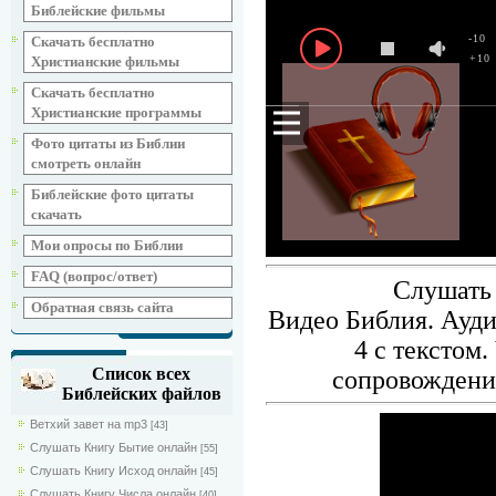
Библейские фильмы
-10
Скачать бесплатно
+10
Христианские фильмы
Скачать бесплатно
Христианские программы
Фото цитаты из Библии
смотреть онлайн
Библейские фото цитаты
скачать
Мои опросы по Библии
FAQ (вопрос/ответ)
Слушать 
Обратная связь сайта
Видео Библия. Ауди
4 с текстом
Список всех
сопровождение
Библейских файлов
Ветхий завет на mp3
[43]
Слушать Книгу Бытие онлайн
[55]
Слушать Книгу Исход онлайн
[45]
Слушать Книгу Числа онлайн
[40]