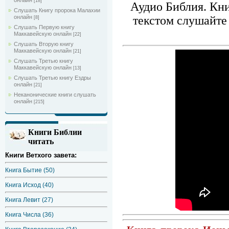
онлайн
[18]
Аудио Библия. Кн
Слушать Книгу пророка Малахии
онлайн
текстом слушайте 
[8]
Слушать Первую книгу
Маккавейскую онлайн
[22]
Слушать Вторую книгу
Маккавейскую онлайн
[21]
Слушать Третью книгу
Маккавейскую онлайн
[13]
Слушать Третью книгу Ездры
онлайн
[21]
Неканонические книги слушать
онлайн
[215]
Книги Библии
читать
Книги Ветхого завета:
Книга Бытие (50)
Книга Исход (40)
Книга Левит (27)
Книга Числа (36)