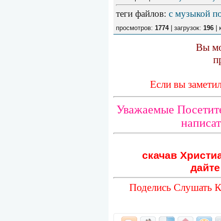
теги файлов
:
с музыкой п
просмотров:
1774
| загрузок:
196
| 
Вы мо
п
Если вы замети
Уважаемые Посетите
написат
скачав Христиа
дайте
Поделись Слушать К