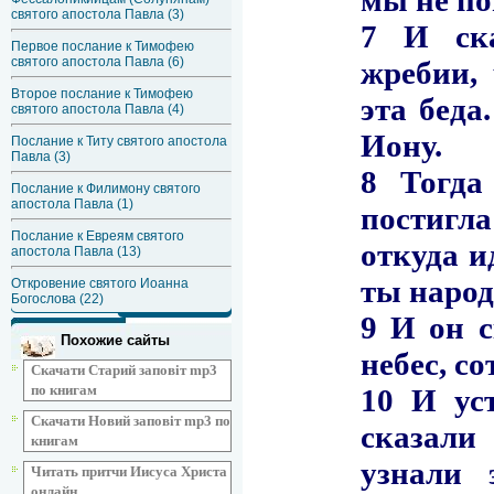
святого апостола Павла (3)
Первое послание к Тимофею
святого апостола Павла (6)
Второе послание к Тимофею
святого апостола Павла (4)
Послание к Титу святого апостола
Павла (3)
Послание к Филимону святого
апостола Павла (1)
Послание к Евреям святого
апостола Павла (13)
Откровение святого Иоанна
Богослова (22)
Похожие сайты
Скачати Старий заповіт mp3
по книгам
Скачати Новий заповіт mp3 по
книгам
Читать притчи Иисуса Христа
онлайн