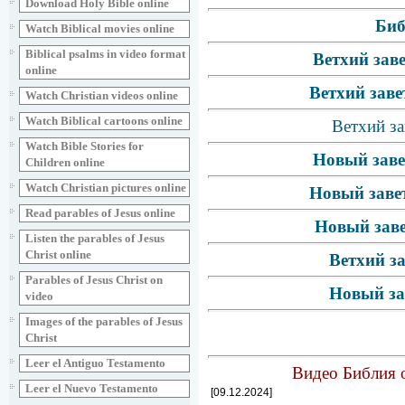
Download Holy Bible online
Биб
Watch Biblical movies online
Biblical psalms in video format
Ветхий зав
online
Ветхий заве
Watch Christian videos online
Watch Biblical cartoons online
Ветхий за
Watch Bible Stories for
Новый заве
Children online
Watch Christian pictures online
Новый завет
Read parables of Jesus online
Новый заве
Listen the parables of Jesus
Christ online
Ветхий з
Parables of Jesus Christ on
Новый за
video
Images of the parables of Jesus
Christ
Leer el Antiguo Testamento
Видео Библия о
Leer el Nuevo Testamento
[09.12.2024]