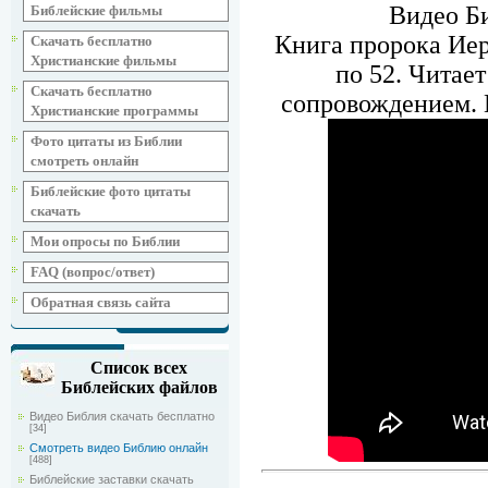
Видео Би
Библейские фильмы
Книга пророка Иер
Скачать бесплатно
Христианские фильмы
по 52. Читае
Скачать бесплатно
сопровождением. 
Христианские программы
Фото цитаты из Библии
смотреть онлайн
Библейские фото цитаты
скачать
Мои опросы по Библии
FAQ (вопрос/ответ)
Обратная связь сайта
Список всех
Библейских файлов
Видео Библия скачать бесплатно
[34]
Смотреть видео Библию онлайн
[488]
Библейские заставки скачать