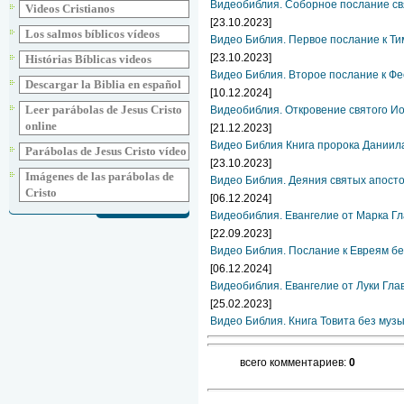
Видеобиблия. Соборное послание свя
Videos Cristianos
[23.10.2023]
Los salmos bíblicos vídeos
Видео Библия. Первое послание к Ти
[23.10.2023]
Histórias Bíblicas videos
Видео Библия. Второе послание к Фе
Descargar la Biblia en español
[10.12.2024]
Leer parábolas de Jesus Cristo
Видеобиблия. Откровение святого Ио
online
[21.12.2023]
Видео Библия Книга пророка Даниил
Parábolas de Jesus Cristo vídeo
[23.10.2023]
Imágenes de las parábolas de
Видео Библия. Деяния святых апосто
Cristo
[06.12.2024]
Видеобиблия. Евангелие от Марка Гл
[22.09.2023]
Видео Библия. Послание к Евреям бе
[06.12.2024]
Видеобиблия. Евангелие от Луки Гла
[25.02.2023]
Видео Библия. Книга Товита без муз
всего комментариев:
0