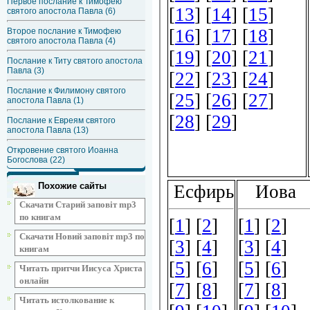
Первое послание к Тимофею
святого апостола Павла (6)
Второе послание к Тимофею
святого апостола Павла (4)
Послание к Титу святого апостола
Павла (3)
Послание к Филимону святого
апостола Павла (1)
Послание к Евреям святого
апостола Павла (13)
Откровение святого Иоанна
Богослова (22)
Похожие сайты
Скачати Старий заповіт mp3
по книгам
Скачати Новий заповіт mp3 по
книгам
Читать притчи Иисуса Христа
онлайн
Читать истолкование к