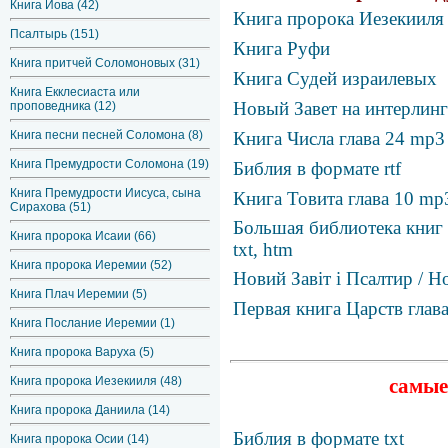
Книга Иова (42)
Книга пророка Иезекииля
Псалтырь (151)
Книга Руфи
Книга притчей Соломоновых (31)
Книга Судей израилевых
Книга Екклесиаста или
Новый Завет на интерлин
проповедника (12)
Книга песни песней Соломона (8)
Книга Числа глава 24 mp3
Книга Премудрости Соломона (19)
Библия в формате rtf
Книга Премудрости Иисуса, сына
Книга Товита глава 10 mp
Сирахова (51)
Большая библиотека книг 
Книга пророка Исаии (66)
txt, htm
Книга пророка Иеремии (52)
Новий Завіт і Псалтир / 
Книга Плач Иеремии (5)
Первая книга Царств глав
Книга Послание Иеремии (1)
Книга пророка Варуха (5)
самые
Книга пророка Иезекииля (48)
Книга пророка Даниила (14)
Библия в формате txt
Книга пророка Осии (14)