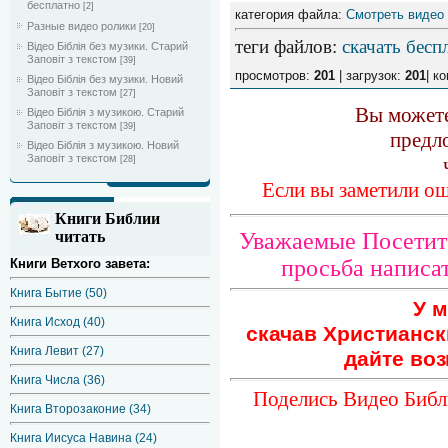
бесплатно
[2]
категория файла:
Смотреть видео
Разные видео ролики
[20]
теги файлов
:
скачать бесп
Відео Біблія без музики. Старий
Заповіт з текстом
[39]
просмотров:
201
| загрузок:
201
| к
Відео Біблія без музики. Новий
Заповіт з текстом
[27]
Вы можете
Відео Біблія з музикою. Старий
Заповіт з текстом
[39]
предл
Відео Біблія з музикою. Новий
Заповіт з текстом
[28]
Если вы заметили ош
Книги Библии
Уважаемые Посетите
читать
просьба написат
Книги Ветхого завета:
Книга Бытие (50)
У м
Книга Исход (40)
скачав Христианск
Книга Левит (27)
дайте воз
Книга Числа (36)
Поделись Видео Библ
Книга Второзаконие (34)
Книга Иисуса Навина (24)