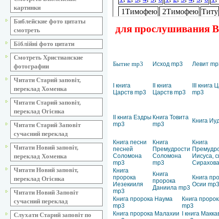
картинки
Библейские фото цитаты
для прослушивания Ве
смотреть
Біблійні фото цитати
Смотреть Христианские
Бытие mp3
Исход mp3
Левит mp
фотографии
Читати Старий заповіт,
I книга
II книга
III книга 
переклад Хоменка
Царств mp3
Царств mp3
mp3
Читати Старий заповіт,
переклад Огієнка
II книга Ездры
Книга Товита
Книга Иу
mp3
mp3
Читати Старий Заповіт
сучасний переклад
Книга песни
Книга
Книга
Читати Новий заповіт,
песней
Премудрости
Премудр
Соломона
Соломона
Иисуса, 
переклад Хоменка
mp3
mp3
Сирахов
Читати Новий заповіт,
Книга
Книга
пророка
Книга пр
переклад Огієнка
пророка
Иезекииля
Осии mp
Даниила mp3
mp3
Читати Новий Заповіт
Книга пророка Наума
Книга пророк
сучасний переклад
mp3
mp3
Книга пророка Малахии
I книга Макк
Слухати Старий заповіт по