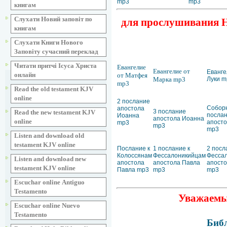
mp3
mp3
книгам
Слухати Новий заповіт по
для прослушивания Но
книгам
Слухати Книги Нового
Заповіту сучасний переклад
Читати притчі Ісуса Христа
Евангелие
Евангелие от
Еванге
онлайн
от Матфея
Марка mp3
Луки m
mp3
Read the old testament KJV
online
2 послание
Собор
апостола
3 послание
Read the new testament KJV
посла
Иоанна
апостола Иоанна
online
апост
mp3
mp3
mp3
Listen and download old
testament KJV online
Послание к
1 послание к
2 посл
Колоссянам
Фессалоникийцам
Фесса
Listen and download new
апостола
апостола Павла
апосто
testament KJV online
Павла mp3
mp3
mp3
Escuchar online Аntiguo
Testamento
Уважаемые
Escuchar online Nuevo
Testamento
Библ