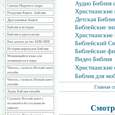
Аудио Библия 
Свитки Мертвого моря
Христианские 
Рождение Книги - Библии
Детская Библия
Драгоценные Книги
Библейские эн
Библия и история
Христианские 
Библия и археология
Как дошла до нас БИБЛИЯ
Библейский С
История переводов Библии
Библейские фи
Меняющийся язык для
Видео Библия
меняющегося мира
Христианские 
Читать, слушать Ветхий завет
онлайн
Библия для мо
Читать, слушать Новый завет
онлайн
Главная с
Аудио Библия онлайн
Слушать Ветхий завет с
музыкой и без музыки по
Смотр
книгам
Слушать Новый завет с