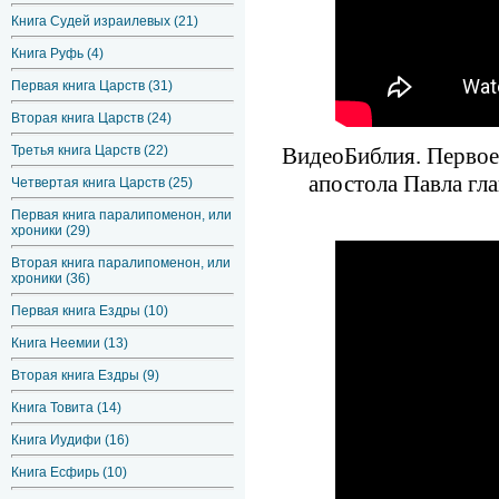
Книга Судей израилевых (21)
Книга Руфь (4)
Первая книга Царств (31)
Вторая книга Царств (24)
ВидеоБиблия. Первое
Третья книга Царств (22)
апостола Павла гла
Четвертая книга Царств (25)
Первая книга паралипоменон, или
хроники (29)
Вторая книга паралипоменон, или
хроники (36)
Первая книга Ездры (10)
Книга Неемии (13)
Вторая книга Ездры (9)
Книга Товита (14)
Книга Иудифи (16)
Книга Есфирь (10)