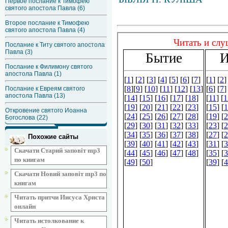
Первое послание к Тимофею
святого апостола Павла (6)
Второе послание к Тимофею
святого апостола Павла (4)
Послание к Титу святого апостола
Павла (3)
Послание к Филимону святого
апостола Павла (1)
Послание к Евреям святого
апостола Павла (13)
Откровение святого Иоанна
Богослова (22)
Похожие сайты
Скачати Старий заповіт mp3
по книгам
Скачати Новий заповіт mp3 по
книгам
Читать притчи Иисуса Христа
онлайн
Читать истолкование к