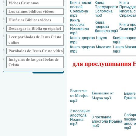
Книга песни
Книга
Книга
Videos Cristianos
песней
Премудрости
Премудр
Соломона
Соломона
Иисуса, 
Los salmos bíblicos vídeos
mp3
mp3
Сирахов
Histórias Bíblicas videos
Книга
Книга
пророка
Книга пр
пророка
Descargar la Biblia en español
Иезекииля
Осии mp
Даниила mp3
mp3
Leer parábolas de Jesus Cristo
Книга пророка Наума
Книга пророк
mp3
mp3
online
Книга пророка Малахии
I книга Макк
Parábolas de Jesus Cristo vídeo
mp3
mp3
Imágenes de las parábolas de
для прослушивания Но
Cristo
Евангелие
Евангелие от
Еванге
от Матфея
Марка mp3
Луки m
mp3
2 послание
Собор
апостола
3 послание
посла
Иоанна
апостола Иоанна
апост
mp3
mp3
mp3