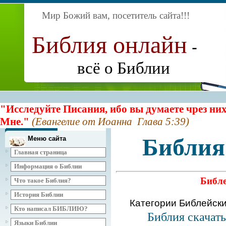
Мир Божий вам, посетитель сайта
!!!
Библия онлайн
-
всё о Библии
"Исследуйте Писания, ибо вы думаете чрез них
Мне."
(Евангелие от Иоанна Глава 5:39)
Библия
Меню сайта
Главная страница
Информация о Библии
Библе
Что такое Библия?
История Библии
Категории Библейск
Кто написал БИБЛИЮ?
Библия скачат
Языки Библии