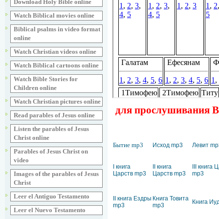
Download Holy Bible online
Watch Biblical movies online
Biblical psalms in video format
online
Watch Christian videos online
Watch Biblical cartoons online
Watch Bible Stories for
Children online
Watch Christian pictures online
для прослушивания Ве
Read parables of Jesus online
Listen the parables of Jesus
Christ online
Бытие mp3
Исход mp3
Левит mp
Parables of Jesus Christ on
video
I книга
II книга
III книга 
Царств mp3
Царств mp3
mp3
Images of the parables of Jesus
Christ
Leer el Antiguo Testamento
II книга Ездры
Книга Товита
Книга Иу
mp3
mp3
Leer el Nuevo Testamento