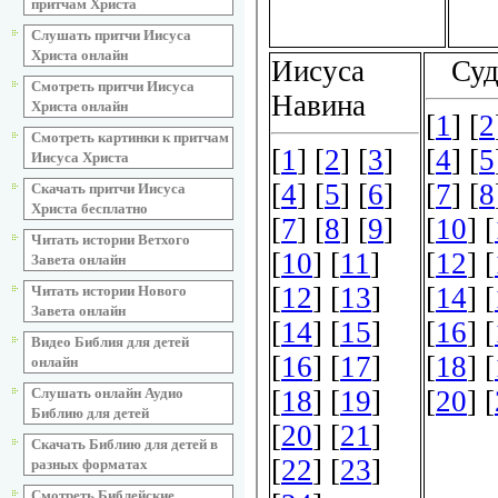
притчам Христа
Слушать притчи Иисуса
Христа онлайн
Смотреть притчи Иисуса
Христа онлайн
Смотреть картинки к притчам
Иисуса Христа
Скачать притчи Иисуса
Христа бесплатно
Читать истории Ветхого
Завета онлайн
Читать истории Нового
Завета онлайн
Видео Библия для детей
онлайн
Слушать онлайн Аудио
Библию для детей
Скачать Библию для детей в
разных форматах
Смотреть Библейские