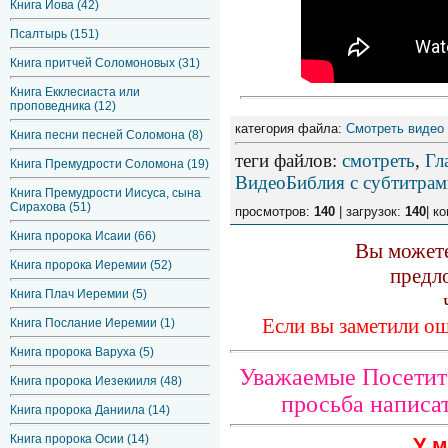
Книга Иова (42)
Псалтырь (151)
Книга притчей Соломоновых (31)
Книга Екклесиаста или
проповедника (12)
категория файла:
Смотреть видео
Книга песни песней Соломона (8)
теги файлов
:
смотреть
,
Гл
Книга Премудрости Соломона (19)
ВидеоБиблия с субтитрам
Книга Премудрости Иисуса, сына
Сирахова (51)
просмотров:
140
| загрузок:
140
| к
Книга пророка Исаии (66)
Вы можете
Книга пророка Иеремии (52)
предл
Книга Плач Иеремии (5)
Если вы заметили ош
Книга Послание Иеремии (1)
Книга пророка Варуха (5)
Уважаемые Посетите
Книга пророка Иезекииля (48)
просьба написат
Книга пророка Даниила (14)
Книга пророка Осии (14)
У м