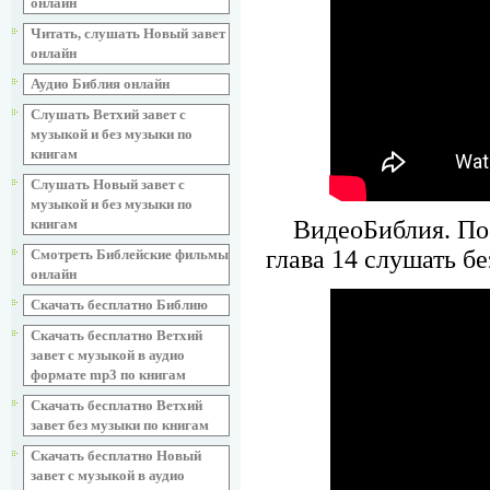
онлайн
Читать, слушать Новый завет
онлайн
Аудио Библия онлайн
Слушать Ветхий завет с
музыкой и без музыки по
книгам
Слушать Новый завет с
музыкой и без музыки по
ВидеоБиблия. По
книгам
глава 14 слушать б
Смотреть Библейские фильмы
онлайн
Скачать бесплатно Библию
Скачать бесплатно Ветхий
завет с музыкой в аудио
формате mp3 по книгам
Скачать бесплатно Ветхий
завет без музыки по книгам
Скачать бесплатно Новый
завет с музыкой в аудио