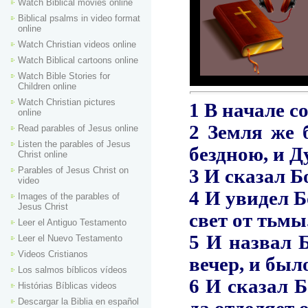
Watch Biblical movies online
Biblical psalms in video format
online
Watch Christian videos online
Watch Biblical cartoons online
Watch Bible Stories for
Children online
Watch Christian pictures
online
Read parables of Jesus online
Listen the parables of Jesus
Christ online
Parables of Jesus Christ on
video
Images of the parables of
Jesus Christ
Leer el Antiguo Testamento
Leer el Nuevo Testamento
Videos Cristianos
Los salmos bíblicos vídeos
Histórias Bíblicas videos
Descargar la Biblia en español