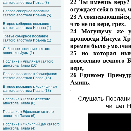
22 Ты имеешь веру? 
святого апостола Петра (3)
осуждает себя в том, 
Первое соборное послание
23 А сомневающийся, е
святого апостола Иоанна (5)
что не по вере, грех.
Второе соборное послание
святого апостола Иоанна (1)
24 Могущему же ут
Третье соборное послание
проповеди Иисуса Хр
святого апостола Иоанна (1)
времен было умолчан
Соборное послание святого
25 но которая нын
апостола Иуды (1)
повелению вечного Б
Послание к Римлянам святого
апостола Павла (16)
вере,
26 Единому Премудро
Первое послание к Коринфянам
святого апостола Павла (16)
Аминь.
Второе послание к Коринфянам
святого апостола Павла (13)
Слушать Послание
Послание к Галатам святого
апостола Павла (6)
читает 
Послание к Ефесянам святого
апостола Павла (6)
Послание к Филиппийцам святого
апостола Павла (4)