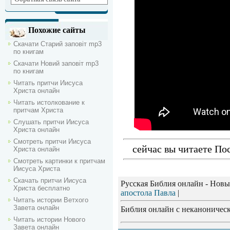
Похожие сайты
Скачати Старий заповіт mp3
по книгам
Скачати Новий заповіт mp3
по книгам
Читать притчи Иисуса
Христа онлайн
Читать истолкование к
притчам Христа
Слушать притчи Иисуса
Христа онлайн
Смотреть притчи Иисуса
сейчас вы читаете По
Христа онлайн
Смотреть картинки к притчам
Иисуса Христа
Скачать притчи Иисуса
Русская Библия онлайн - Новы
Христа бесплатно
апостола Павла
|
Читать истории Ветхого
Завета онлайн
Библия онлайн с неканоническ
Читать истории Нового
Завета онлайн