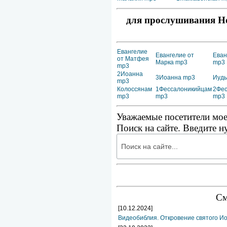
для прослушивания Но
Евангелие
Евангелие от
Еван
от Матфея
Марка mp3
mp3
mp3
2Иоанна
3Иоанна mp3
Иуд
mp3
Колоссянам
1Фессалоникийцам
2Фес
mp3
mp3
mp3
Уважаемые посетители мое
Поиск на сайте. Введите н
См
[10.12.2024]
Видеобиблия. Откровение святого Ио