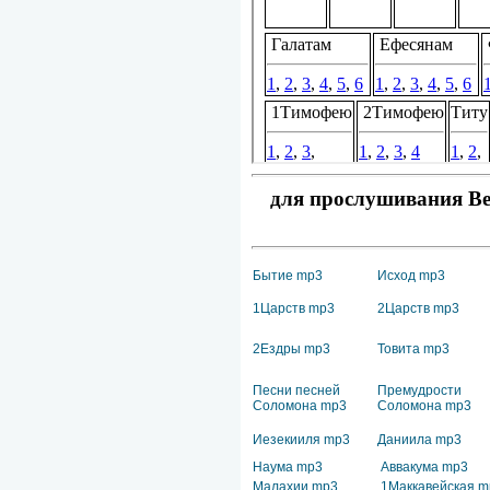
для прослушивания Вет
Бытие mp3
Исход mp3
1Царств mp3
2Царств mp3
2Ездры mp3
Товита mp3
Песни песней
Премудрости
Соломона mp3
Соломона mp3
Иезекииля mp3
Даниила mp3
Наума mp3
Аввакума mp3
Малахии mp3
1Маккавейская m