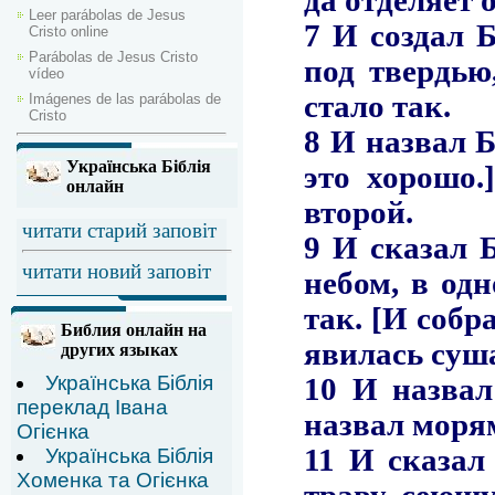
Leer parábolas de Jesus
Cristo online
Parábolas de Jesus Cristo
vídeo
Imágenes de las parábolas de
Cristo
Українська Біблія
онлайн
читати старий заповіт
читати новий заповіт
Библия онлайн на
других языках
Українська Біблія
переклад Івана
Огієнка
Українська Біблія
Хоменка та Огієнка