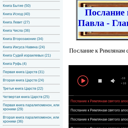
Книга Бытие (50)
Послание к
Книга Исход (40)
Павла - Гла
Книга Левит (27)
Книга Числа (36)
Книга Второзаконие (34)
Книга Иисуса Навина (24)
Послание к Римлянам с
Книга Судей израилевых (21)
Книга Руфь (4)
Первая книга Царств (31)
-10
Вторая книга Царств (24)
+10
Третья книга Царств (22)
Четвертая книга Царств (25)
Послание к Римлянам святого апос
Первая книга паралипоменон, или
хроники (29)
Послание к Римлянам святого апос
Вторая книга паралипоменон, или
Послание к Римлянам святого апос
хроники (36)