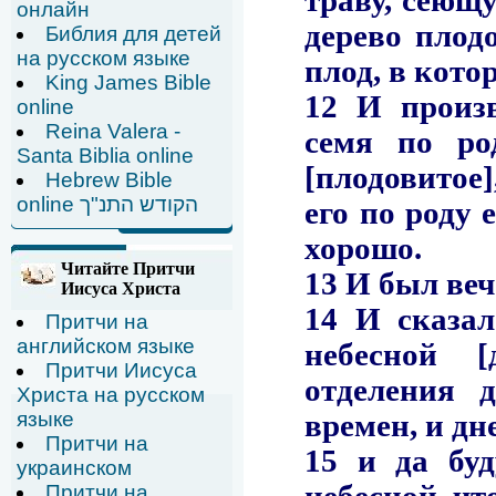
онлайн
Библия для детей
на русском языке
King James Bible
online
Reina Valera -
Santa Biblia online
Hebrew Bible
online הקודש התנ"ך
Читайте Притчи
Иисуса Христа
Притчи на
английском языке
Притчи Иисуса
Христа на русском
языке
Притчи на
украинском
Притчи на