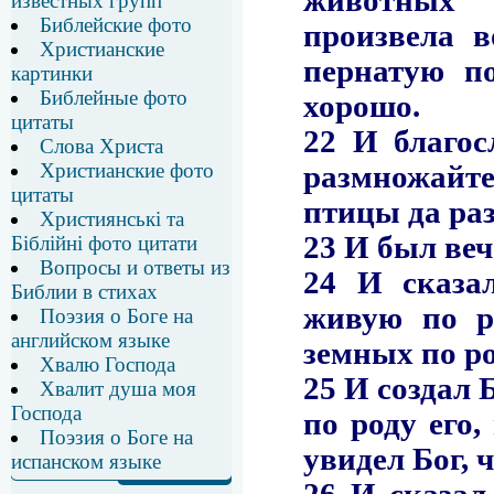
известных групп
Библейские фото
Христианские
картинки
Библейные фото
цитаты
Слова Христа
Христианские фото
цитаты
Християнські та
Біблійні фото цитати
Вопросы и ответы из
Библии в стихах
Поэзия о Боге на
английском языке
Хвалю Господа
Хвалит душа моя
Господа
Поэзия о Боге на
испанском языке