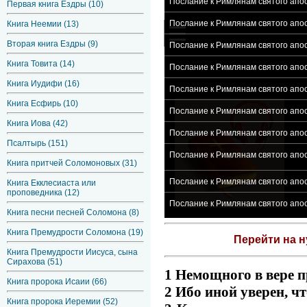
Послание к Римлянам святого апост
Первая книга Ездры (10)
Послание к Римлянам святого апос
Книга Неемии (13)
Вторая книга Ездры (9)
Послание к Римлянам святого апос
Книга Товита (14)
Послание к Римлянам святого апос
Книга Иудифи (16)
Послание к Римлянам святого апос
Книга Есфирь (10)
Послание к Римлянам святого апос
Книга Иова (42)
Послание к Римлянам святого апос
Псалтырь (151)
Послание к Римлянам святого апо
Книга притчей Соломоновых (31)
Послание к Римлянам святого апос
Книга Екклесиаста или
проповедника (12)
Послание к Римлянам святого апос
Книга песни песней Соломона (8)
Книга Премудрости Соломона (19)
Перейти на 
Книга Премудрости Иисуса, сына
Сирахова (51)
1 Немощного в вере п
Книга пророка Исаии (66)
2 Ибо иной уверен, ч
Книга пророка Иеремии (52)