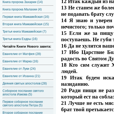
12 Итак каждый из нас
Книга пророка Захарии (14)
13 Не станем же более
Книга пророка Малахии (4)
не подавать брату сл
Первая книга Маккавейская (16)
14 Я знаю и уверен 
Вторая книга Маккавейская (15)
нечистого; только по
Третья книга Маккавейская (7)
15 Если же за пищу
поступаешь. Не губи 
Третья книга Ездры (16)
16 Да не хулится ваше
Читайте Книги Нового завета:
17 Ибо Царствие Бо
Евангелие от Матфея (28)
радость во Святом Ду
Евангелие от Марка (16)
18 Кто сим служит Х
Евангелие от Луки (24)
людей.
Евангелие от Иоанна (21)
19 Итак будем иск
назиданию.
Деяния святых апостолов (28)
20 Ради пищи не раз
Соборное послание святого
апостола Иакова (5)
который ест на собла
21 Лучше не есть мяса
Первое соборное послание
святого апостола Петра (5)
брат твой претыкается
Второе соборное послание