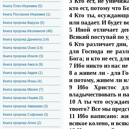
3 Кто ест, не уничижа
Книга Плач Иеремии (5)
кто ест, потому что Б
4 Кто ты, осуждающи
Книга Послание Иеремии (1)
или падает. И будет в
Книга пророка Варуха (5)
5 Иной отличает ден
Книга пророка Иезекииля (48)
Всякий поступай по у
Книга пророка Даниила (14)
6 Кто различает дни,
Книга пророка Осии (14)
для Господа не разли
Книга пророка Иоиля (3)
Бога; и кто не ест, дл
7 Ибо никто из нас не
Книга пророка Амоса (9)
8 а живем ли - для Г
Книга пророка Авдия (1)
и потому, живем ли ил
Книга пророка Ионы (4)
9 Ибо Христос дл
Книга пророка Михея (7)
владычествовать и н
Книга пророка Наума (3)
10 А ты что осуждае
Книга пророка Аввакума (3)
твоего? Все мы предс
11 Ибо написано: жи
Книга пророка Софонии (3)
всякое колено, и вся
Книга пророка Аггея (2)