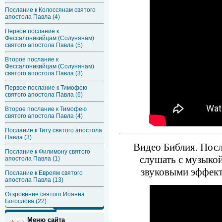
Послание к Колоссянам святого
апостола Павла (4)
Первое послание к
Фессалоникийцам (Солунянам)
святого апостола Павла (5)
Второе послание к
Фессалоникийцам (Солунянам)
святого апостола Павла (3)
Первое послание к Тимофею
святого апостола Павла (6)
Второе послание к Тимофею
святого апостола Павла (4)
Послание к Титу святого апостола
Павла (3)
Видео Библия. Посл
Послание к Филимону святого
слушать с музыко
апостола Павла (1)
звуковыми эффект
Послание к Евреям святого
апостола Павла (13)
Откровение святого Иоанна
Богослова (22)
Меню сайта