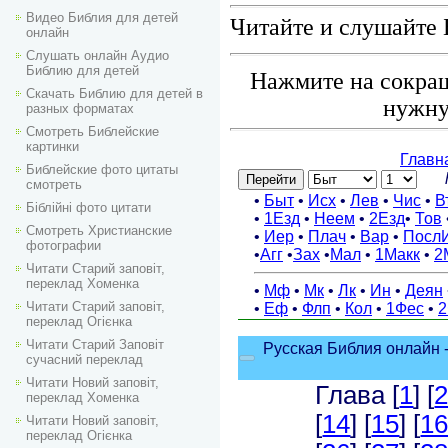
Видео Библия для детей
Читайте и слушайте 
онлайн
Слушать онлайн Аудио
Библию для детей
Нажмите на сокращ
Скачать Библию для детей в
нужну
разных форматах
Смотреть Библейские
картинки
Библейские фото цитаты
смотреть
Біблійні фото цитати
Смотреть Христианские
фотографии
Читати Старий заповіт,
переклад Хоменка
Читати Старий заповіт,
переклад Огієнка
Читати Старий Заповіт
сучасний переклад
Читати Новий заповіт,
переклад Хоменка
Читати Новий заповіт,
переклад Огієнка