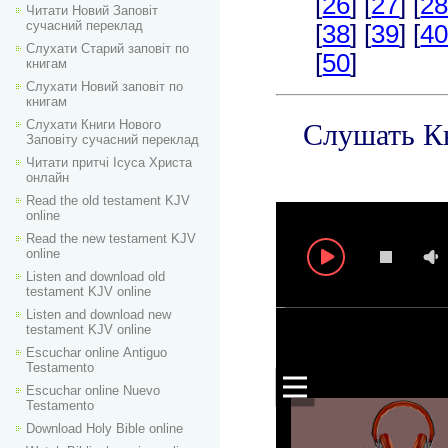
Читати Новий Заповіт
сучасний переклад
Слухати Старий заповіт по
книгам
Слухати Новий заповіт по
книгам
Слухати Книги Нового
Заповіту сучасний переклад
Читати притчі Ісуса Христа
онлайн
Read the old testament KJV
online
Read the new testament KJV
online
Listen and download old
testament KJV online
Listen and download new
testament KJV online
Escuchar online Аntiguo
Testamento
Escuchar online Nuevo
Testamento
Download Holy Bible online