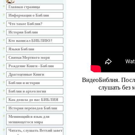
Главная страница
Информация о Библии
Что такое Библия?
История Библии
Кто написал БИБЛИЮ?
Языки Библии
Свитки Мертвого моря
Рождение Книги - Библии
Драгоценные Книги
ВидеоБиблия. Посла
Библия и история
слушать без 
Библия и археология
Как дошла до нас БИБЛИЯ
История переводов Библии
Меняющийся язык для
меняющегося мира
Читать, слушать Ветхий завет