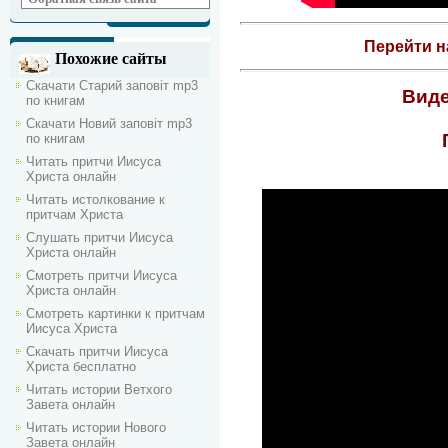
Перейти н
Похожие сайты
Скачати Старий заповіт mp3
Виде
по книгам
Скачати Новий заповіт mp3
по книгам
Читать притчи Иисуса
Христа онлайн
Читать истолкование к
притчам Христа
Слушать притчи Иисуса
Христа онлайн
Смотреть притчи Иисуса
Христа онлайн
Смотреть картинки к притчам
Иисуса Христа
Скачать притчи Иисуса
Христа бесплатно
Читать истории Ветхого
Завета онлайн
Читать истории Нового
Завета онлайн