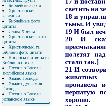
известных групп
Библейские фото
Христианские
картинки
Библейные фото
цитаты
Слова Христа
Христианские фото
цитаты
Християнські та
Біблійні фото цитати
Вопросы и ответы из
Библии в стихах
Поэзия о Боге на
английском языке
Хвалю Господа
Хвалит душа моя
Господа
Поэзия о Боге на
испанском языке