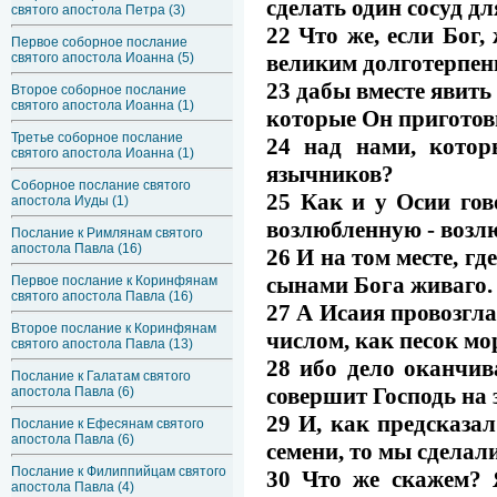
сделать один сосуд д
святого апостола Петра (3)
22 Что же, если Бог,
Первое соборное послание
великим долготерпени
святого апостола Иоанна (5)
23 дабы вместе явить
Второе соборное послание
святого апостола Иоанна (1)
которые Он приготови
Третье соборное послание
24 над нами, котор
святого апостола Иоанна (1)
язычников?
Соборное послание святого
25 Как и у Осии гов
апостола Иуды (1)
возлюбленную - возл
Послание к Римлянам святого
апостола Павла (16)
26 И на том месте, гд
сынами Бога живаго.
Первое послание к Коринфянам
святого апостола Павла (16)
27 А Исаия провозгл
Второе послание к Коринфянам
числом, как песок мо
святого апостола Павла (13)
28 ибо дело оканчив
Послание к Галатам святого
совершит Господь на 
апостола Павла (6)
29 И, как предсказа
Послание к Ефесянам святого
апостола Павла (6)
семени, то мы сделал
Послание к Филиппийцам святого
30 Что же скажем? 
апостола Павла (4)