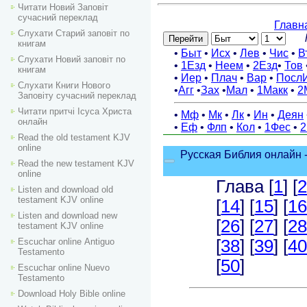
Читати Новий Заповіт
сучасний переклад
Слухати Старий заповіт по
книгам
Слухати Новий заповіт по
книгам
Слухати Книги Нового
Заповіту сучасний переклад
Читати притчі Ісуса Христа
онлайн
Read the old testament KJV
online
Read the new testament KJV
online
Listen and download old
testament KJV online
Listen and download new
testament KJV online
Escuchar online Аntiguo
Testamento
Escuchar online Nuevo
Testamento
Download Holy Bible online