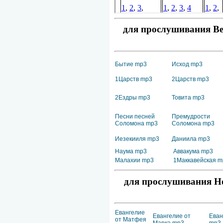
для прослушивания Вет
Бытие mp3
Исход mp3
1Царств mp3
2Царств mp3
2Ездры mp3
Товита mp3
Песни песней
Премудрости
Соломона mp3
Соломона mp3
Иезекииля mp3
Даниила mp3
Наума mp3
Аввакума mp3
Малахии mp3
1Маккавейская m
для прослушивания Но
Евангелие
Евангелие от
Еван
от Матфея