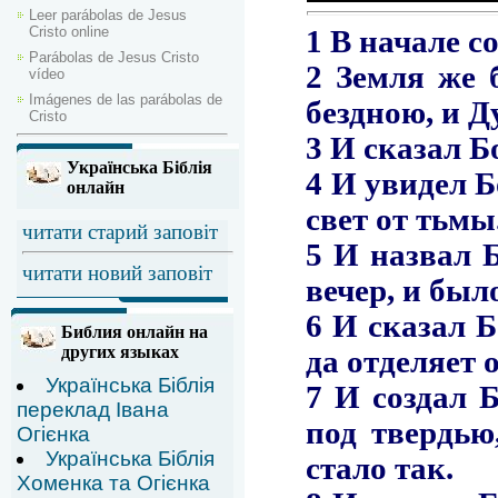
Leer parábolas de Jesus
Cristo online
Parábolas de Jesus Cristo
vídeo
Imágenes de las parábolas de
Cristo
Українська Біблія
онлайн
читати старий заповіт
читати новий заповіт
Библия онлайн на
других языках
Українська Біблія
переклад Івана
Огієнка
Українська Біблія
Хоменка та Огієнка