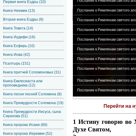
Послание к Римлянам святого апо
Первая книга Ездры (10)
Послание к Римлянам святого апо
Книга Неемии (13)
Вторая книга Ездры (9)
Послание к Римлянам святого апо
Книга Товита (14)
Послание к Римлянам святого апо
Книга Иудифи (16)
Послание к Римлянам святого апо
Книга Есфирь (10)
Послание к Римлянам святого апо
Книга Иова (42)
Послание к Римлянам святого апо
Псалтырь (151)
Послание к Римлянам святого ап
Книга притчей Соломоновых (31)
Послание к Римлянам святого апо
Книга Екклесиаста или
проповедника (12)
Послание к Римлянам святого апо
Книга песни песней Соломона (8)
Книга Премудрости Соломона (19)
Перейти на 
Книга Премудрости Иисуса, сына
Сирахова (51)
1 Истину говорю во Х
Книга пророка Исаии (66)
Духе Святом,
Книга пророка Иеремии (52)