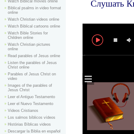
Watch Biblical movies online
Biblical psalms in video format
online
Watch Christian videos online
Watch Biblical cartoons online
Watch Bible Stories for
Children online
Watch Christian pictures
online
Read parables of Jesus online
Listen the parables of Jesus
Christ online
Parables of Jesus Christ on
video
Images of the parables of
Jesus Christ
Leer el Antiguo Testamento
Leer el Nuevo Testamento
Videos Cristianos
Los salmos bíblicos vídeos
Histórias Bíblicas videos
Descargar la Biblia en español