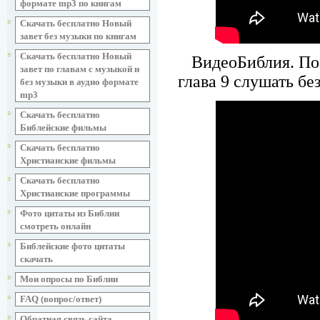
формате mp3 по книгам
Скачать бесплатно Новый
завет без музыки по книгам
Скачать бесплатно Новый
ВидеоБиблия. По
завет по главам с музыкой и
глава 9 слушать бе
без музыки в аудио формате
mp3
Скачать бесплатно
Библейские фильмы
Скачать бесплатно
Христианские фильмы
Скачать бесплатно
Христианские программы
Фото цитаты из Библии
смотреть онлайн
Библейские фото цитаты
скачать
Мои опросы по Библии
FAQ (вопрос/ответ)
Обратная связь сайта