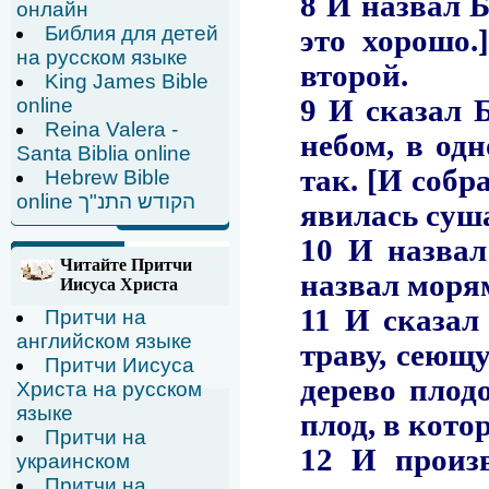
онлайн
Библия для детей
на русском языке
King James Bible
online
Reina Valera -
Santa Biblia online
Hebrew Bible
online הקודש התנ"ך
Читайте Притчи
Иисуса Христа
Притчи на
английском языке
Притчи Иисуса
Христа на русском
языке
Притчи на
украинском
Притчи на