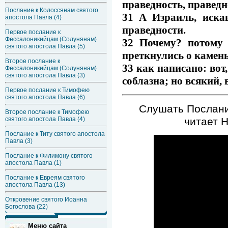
праведность, праведн
Послание к Колоссянам святого
31 А Израиль, иска
апостола Павла (4)
праведности.
Первое послание к
Фессалоникийцам (Солунянам)
32 Почему? потому 
святого апостола Павла (5)
преткнулись о камень
Второе послание к
33 как написано: вот
Фессалоникийцам (Солунянам)
святого апостола Павла (3)
соблазна; но всякий,
Первое послание к Тимофею
святого апостола Павла (6)
Слушать Послание
Второе послание к Тимофею
читает 
святого апостола Павла (4)
Послание к Титу святого апостола
Павла (3)
Послание к Филимону святого
апостола Павла (1)
Послание к Евреям святого
апостола Павла (13)
Откровение святого Иоанна
Богослова (22)
Меню сайта