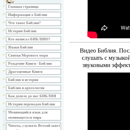
Главная страница
Информация о Библии
Что такое Библия?
История Библии
Кто написал БИБЛИЮ?
Языки Библии
Видео Библия. Посл
Свитки Мертвого моря
слушать с музыко
Рождение Книги - Библии
звуковыми эффект
Драгоценные Книги
Библия и история
Библия и археология
Как дошла до нас БИБЛИЯ
История переводов Библии
Меняющийся язык для
меняющегося мира
Читать, слушать Ветхий завет