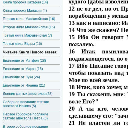
худого (дабы изволен
Книга пророка Захарии (14)
12 не от дел, но от 
Книга пророка Малахии (4)
порабощении у меньш
Первая книга Маккавейская (16)
13 как и написано: И
Вторая книга Маккавейская (15)
14 Что же скажем? Н
Третья книга Маккавейская (7)
15 Ибо Он говорит 
пожалею.
Третья книга Ездры (16)
16 Итак помилов
Читайте Книги Нового завета:
подвизающегося, но 
Евангелие от Матфея (28)
17 Ибо Писание говор
Евангелие от Марка (16)
чтобы показать над
Евангелие от Луки (24)
Мое по всей земле.
Евангелие от Иоанна (21)
18 Итак, кого хочет, м
19 Ты скажешь мне: 
Деяния святых апостолов (28)
воле Его?"
Соборное послание святого
апостола Иакова (5)
20 А ты кто, челов
сделавшему его: "зач
Первое соборное послание
святого апостола Петра (5)
21 Не властен ли г
Второе соборное послание