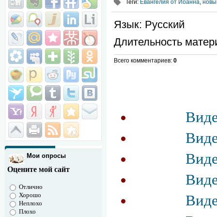
Теги
:
Евангелия от Иоанна
,
новы
Язык
: Русский
Длительность матер
Всего комментариев
:
0
Виде
Виде
Виде
Мои опросы
Оцените мой сайт
Виде
Отлично
Хорошо
Виде
Неплохо
Плохо