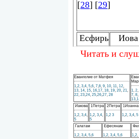
Читать и слуш
Евангелие от Матфея
Ева
Мар
1
,
2
,
3
,
4
,
5
,
6
,
7
,
8
,
9
,
10
,
11
,
12
,
13
,
14
,
15
,
16
,
17
,
18
,
19
,
20
,
21
,
1
,
2
22
,
23
,
24
,
25
,
26
,
27
,
28
7
,
8
13
,
1
Иакова
1Петра
2Петра
1Иоанна
1
,
2
,
3
,
4
,
1
,
2
,
3
,
4
,
1
,
2
3
1
,
2
,
3
,
4
,
5
5
5
Галатам
Ефесянам
Фил
1
,
2
,
3
,
4
,
5
,
6
1
,
2
,
3
,
4
,
5
,
6
1
,
2
,