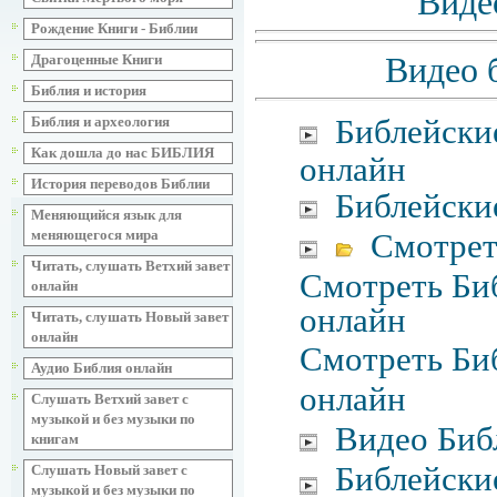
Виде
Рождение Книги - Библии
Видео 
Драгоценные Книги
Библия и история
Библейски
Библия и археология
Как дошла до нас БИБЛИЯ
онлайн
История переводов Библии
Библейски
Меняющийся язык для
Смотрет
меняющегося мира
Читать, слушать Ветхий завет
Смотреть Биб
онлайн
онлайн
Читать, слушать Новый завет
онлайн
Смотреть Биб
Аудио Библия онлайн
онлайн
Слушать Ветхий завет с
музыкой и без музыки по
Видео Биб
книгам
Библейски
Слушать Новый завет с
музыкой и без музыки по