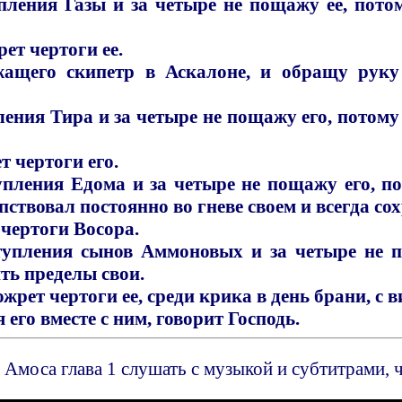
упления Газы и за четыре не пощажу ее, пото
ет чертоги ее.
жащего скипетр в Аскалоне, и обращу руку
пления Тира и за четыре не пощажу его, потом
т чертоги его.
тупления Едома и за четыре не пощажу его, по
пствовал постоянно во гневе своем и всегда со
чертоги Восора.
ступления сынов Аммоновых и за четыре не 
ть пределы свои.
жрет чертоги ее, среди крика в день брани, с в
 его вместе с ним, говорит Господь.
Амоса глава 1 слушать с музыкой и субтитрами, 