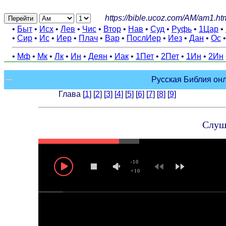
https://bible.ucoz.com/AM/am1.ht
Перейти
•
Быт
•
Исх
•
Лев
•
Чис
•
Втор
•
Нав
•
Суд
•
Руфь
•
1Цар
•
•
Сир
•
Ис
•
Иер
•
Плач
•
Вар
•
ПослИер
•
Иез
•
Дан
•
Ос
•
Мф
•
Мк
•
Лк
•
Ин
•
Деян
•
Иак
•
1Пет
•
2Пет
•
1Ин
•
2Ин
Русская Библия онл
Глава [
1
] [
2
] [
3
] [
4
] [
5
] [
6
] [
7
] [
8
] [
9
]
Слуша
-10
+10