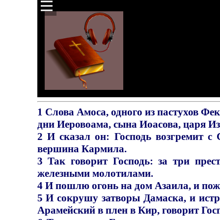
1 Слова Амоса, одного из пастухов Фе
дни Иеровоама, сына Иоасова, царя Изр
2 И сказал он: Господь возгремит с
вершина Кармила.
3 Так говорит Господь: за три пре
железными молотилами.
4 И пошлю огонь на дом Азаила, и пож
5 И сокрушу затворы Дамаска, и истр
Арамейский в плен в Кир, говорит Гос