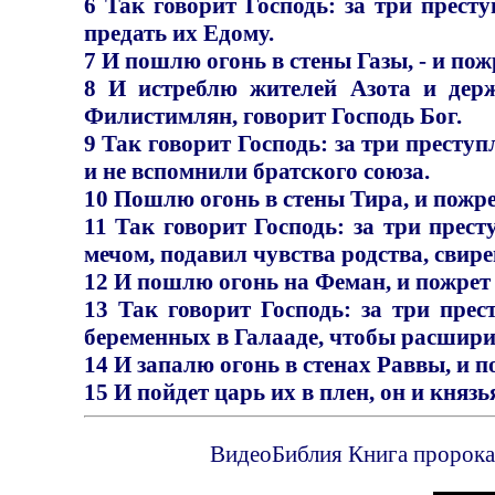
6 Так говорит Господь: за три прест
предать их Едому.
7 И пошлю огонь в стены Газы, - и пожр
8 И истреблю жителей Азота и дер
Филистимлян, говорит Господь Бог.
9 Так говорит Господь: за три престу
и не вспомнили братского союза.
10 Пошлю огонь в стены Тира, и пожре
11 Так говорит Господь: за три прес
мечом, подавил чувства родства, свире
12 И пошлю огонь на Феман, и пожрет 
13 Так говорит Господь: за три пре
беременных в Галааде, чтобы расшири
14 И запалю огонь в стенах Раввы, и по
15 И пойдет царь их в плен, он и князья
ВидеоБиблия Книга пророка 