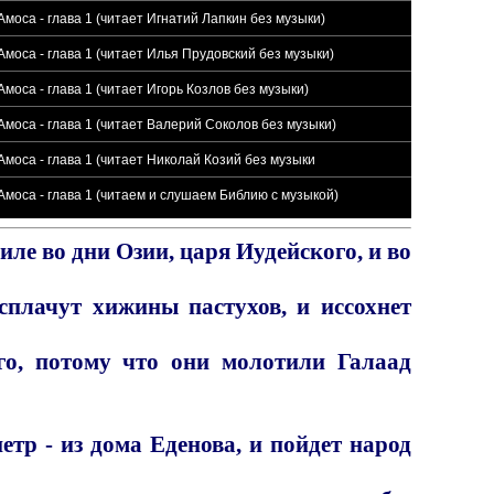
Амоса - глава 1 (читает Игнатий Лапкин без музыки)
Амоса - глава 1 (читает Илья Прудовский без музыки)
Амоса - глава 1 (читает Игорь Козлов без музыки)
Амоса - глава 1 (читает Валерий Соколов без музыки)
Амоса - глава 1 (читает Николай Козий без музыки
Амоса - глава 1 (читаем и слушаем Библию с музыкой)
ле во дни Озии, царя Иудейского, и во
сплачут хижины пастухов, и иссохнет
го, потому что они молотили Галаад
тр - из дома Еденова, и пойдет народ