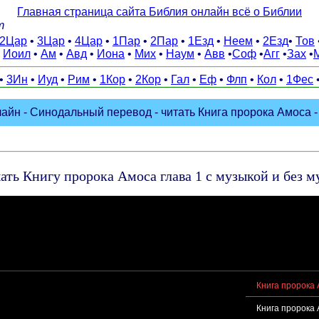
Главная страница сайта Библия онлайн всё о Библии
m
2Цар
•
3Цар
•
4Цар
•
1Пар
•
2Пар
•
1Езд
•
Неем
•
2Езд
•
Тов
•
Иоил
•
Ам
•
Авд
•
Иона
•
Мих
•
Наум
•
Авв
•
Соф
•
Агг
•
Зах
•
•
3Ин
•
Иуд
•
Рим
•
1Кор
•
2Кор
•
Гал
•
Еф
•
Флп
•
Кол
•
1Фес
айн - Синодальный перевод - читать Книга пророка Амоса - 
ть Книгу пророка Амоса глава 1 с музыкой и без 
Книга пророка 
Книга пророка 