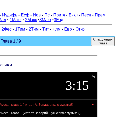
•
Иудифь
•
Есф
•
Иов
•
Пс
•
Притч
•
Еккл
•
Песн
•
Прем
Мал
•
1Макк
•
2Макк
•
3Макк
•
3Езд
•
2Фес
•
1Тим
•
2Тим
•
Тит
•
Флм
•
Евр
•
Откр
Следующая
Глава 1 / 9
глава
музыки
3:15
Амоса - глава 1 (читает А. Бондаренко с музыкой)
Амоса - глава 1 (читает Валерий Шушкевич с музыкой)