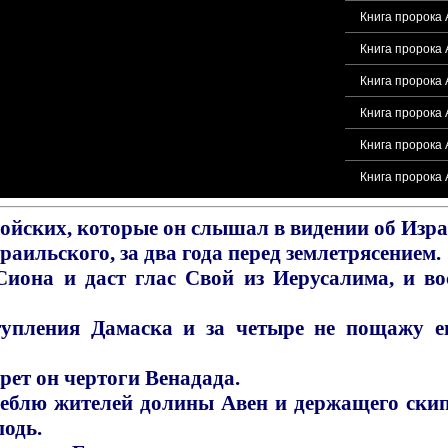
Книга пророка 
Книга пророка 
Книга пророка 
Книга пророка 
Книга пророка 
Книга пророка 
койских, которые он слышал в видении об Израи
аильского, за два года перед землетрясением.
 Сиона и даст глас Свой из Иерусалима, и во
ступления Дамаска и за четыре не пощажу е
рет он чертоги Венадада.
еблю жителей долины Авен и держащего скипе
подь.