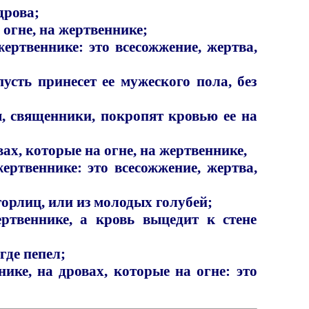
дрова;
 огне, на жертвеннике;
ертвеннике: это всесожжение, жертва,
пусть принесет ее мужеского пола, без
ы, священники, покропят кровью ее на
овах, которые на огне, на жертвеннике,
ертвеннике: это всесожжение, жертва,
горлиц, или из молодых голубей;
ертвеннике, а кровь выцедит к стене
где пепел;
ике, на дровах, которые на огне: это