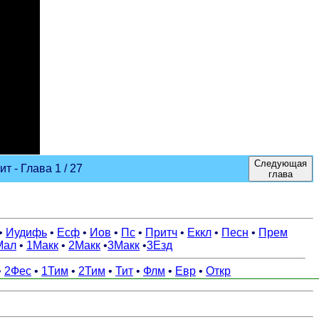
Следующая
 - Глава 1 / 27
глава
•
Иудифь
•
Есф
•
Иов
•
Пс
•
Притч
•
Еккл
•
Песн
•
Прем
Мал
•
1Макк
•
2Макк
•
3Макк
•
3Езд
•
2Фес
•
1Тим
•
2Тим
•
Тит
•
Флм
•
Евр
•
Откр