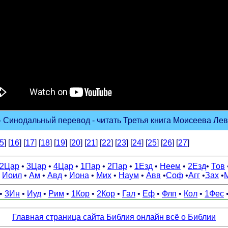
 Синодальный перевод - читать Третья книга Моисеева Левит
5
] [
16
] [
17
] [
18
] [
19
] [
20
] [
21
] [
22
] [
23
] [
24
] [
25
] [
26
] [
27
]
2Цар
•
3Цар
•
4Цар
•
1Пар
•
2Пар
•
1Езд
•
Неем
•
2Езд
•
Тов
•
Иоил
•
Ам
•
Авд
•
Иона
•
Мих
•
Наум
•
Авв
•
Соф
•
Агг
•
Зах
•
•
3Ин
•
Иуд
•
Рим
•
1Кор
•
2Кор
•
Гал
•
Еф
•
Флп
•
Кол
•
1Фес
Главная страница сайта Библия онлайн всё о Библии