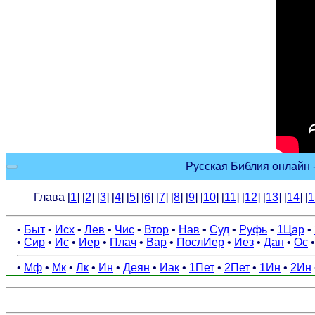
Русская Библия онлайн -
Глава [
1
] [
2
] [
3
] [
4
] [
5
] [
6
] [
7
] [
8
] [
9
] [
10
] [
11
] [
12
] [
13
] [
14
] [
1
•
Быт
•
Исх
•
Лев
•
Чис
•
Втор
•
Нав
•
Суд
•
Руфь
•
1Цар
•
•
Сир
•
Ис
•
Иер
•
Плач
•
Вар
•
ПослИер
•
Иез
•
Дан
•
Ос
•
Мф
•
Мк
•
Лк
•
Ин
•
Деян
•
Иак
•
1Пет
•
2Пет
•
1Ин
•
2Ин