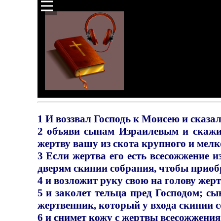
1 И воззвал Господь к Моисею и сказал
2 объяви сынам Израилевым и скажи и
жертву вашу из скота крупного и мелк
3 Если жертва его есть всесожжение из
дверям скинии собрания, чтобы приобр
4 и возложит руку свою на голову жер
5 и заколет тельца пред Господом; с
жертвенник, который у входа скинии 
6 и снимет кожу с жертвы всесожжения 