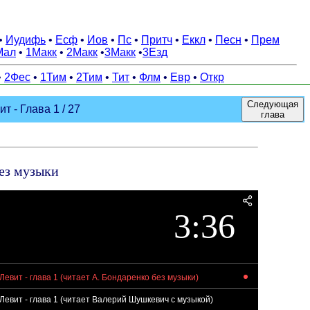
•
Иудифь
•
Есф
•
Иов
•
Пс
•
Притч
•
Еккл
•
Песн
•
Прем
Мал
•
1Макк
•
2Макк
•
3Макк
•
3Езд
•
2Фес
•
1Тим
•
2Тим
•
Тит
•
Флм
•
Евр
•
Откр
Следующая
 - Глава 1 / 27
глава
без музыки
3:36
Левит - глава 1 (читает А. Бондаренко без музыки)
Левит - глава 1 (читает Валерий Шушкевич с музыкой)