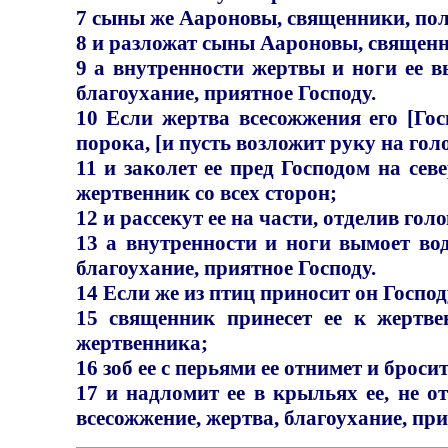
7 сыны же Аароновы, священники, поло
8 и разложат сыны Аароновы, священник
9 а внутренности жертвы и ноги ее в
благоухание, приятное Господу.
10 Если жертва всесожжения его [Госп
порока, [и пусть возложит руку на голо
11 и заколет ее пред Господом на се
жертвенник со всех сторон;
12 и рассекут ее на части, отделив гол
13 а внутренности и ноги вымоет вод
благоухание, приятное Господу.
14 Если же из птиц приносит он Господ
15 священник принесет ее к жертвен
жертвенника;
16 зоб ее с перьями ее отнимет и броси
17 и надломит ее в крыльях ее, не о
всесожжение, жертва, благоухание, при