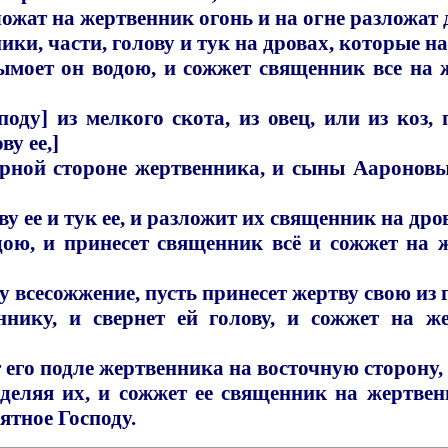
жат на жертвенник огонь и на огне разложат 
и, части, голову и тук на дровах, которые на
ымоет он водою, и сожжет священник все на ж
оду] из мелкого скота, из овец, или из коз, 
ву ее,]
верной стороне жертвенника, и сыны Ааронов
ову ее и тук ее, и разложит их священник на др
ою, и принесет священник всё и сожжет на ж
у всесожжение, пусть принесет жертву свою из 
нику, и свернет ей голову, и сожжет на ж
т его подле жертвенника на восточную сторону, 
тделяя их, и сожжет ее священник на жертвенн
ятное Господу.