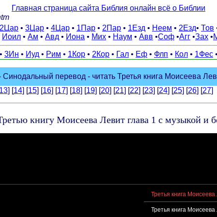
Главная страница сайта Библия онлайн всё о Библии
htm
2Цар
•
3Цар
•
4Цар
•
1Пар
•
2Пар
•
1Езд
•
Неем
•
2Езд
•
Тов
•
Иоил
•
Ам
•
Авд
•
Иона
•
Мих
•
Наум
•
Авв
•
Соф
•
Агг
•
Зах
•
•
3Ин
•
Иуд
•
Рим
•
1Кор
•
2Кор
•
Гал
•
Еф
•
Флп
•
Кол
•
1Фес
 Синодальный перевод - читать Третья книга Моисеева Левит
13
] [
14
] [
15
] [
16
] [
17
] [
18
] [
19
] [
20
] [
21
] [
22
] [
23
] [
24
] [
25
] [
26
] [
27
]
ретью книгу Моисеева Левит глава 1 с музыкой и 
Третья книга Моисеева 
Третья книга Моисеева 