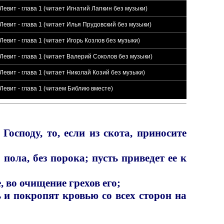
Левит - глава 1 (читает Игнатий Лапкин без музыки)
Левит - глава 1 (читает Илья Прудовский без музыки)
Левит - глава 1 (читает Игорь Козлов без музыки)
Левит - глава 1 (читает Валерий Соколов без музыки)
Левит - глава 1 (читает Николай Козий без музыки)
Левит - глава 1 (читаем Библию вместе)
осподу, то, если из скота, приносите
 пола, без порока; пусть приведет ее к
 во очищение грехов его;
 и покропят кровью со всех сторон на