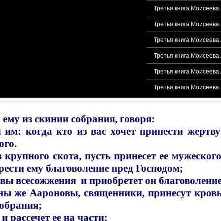
Третья книга Моисеева 
Третья книга Моисеева 
Третья книга Моисеева 
Третья книга Моисеева 
Третья книга Моисеева 
Третья книга Моисеева 
 ему из скинии собрания, говоря:
м: когда кто из вас хочет принести жертву Г
ого.
 крупного скота, пусть принесет ее мужеского
ести ему благоволение пред Господом;
твы всесожжения и приобретет он благоволение,
ыны же Аароновы, священники, принесут кровь
собрания;
и рассечет ее на части;