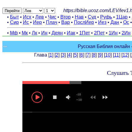
https://bible.ucoz.com/LEV/lev1.
Перейти
•
Быт
•
Исх
•
Лев
•
Чис
•
Втор
•
Нав
•
Суд
•
Руфь
•
1Цар
•
•
Сир
•
Ис
•
Иер
•
Плач
•
Вар
•
ПослИер
•
Иез
•
Дан
•
Ос
•
Мф
•
Мк
•
Лк
•
Ин
•
Деян
•
Иак
•
1Пет
•
2Пет
•
1Ин
•
2Ин
Русская Библия онлайн -
Глава [
1
] [
2
] [
3
] [
4
] [
5
] [
6
] [
7
] [
8
] [
9
] [
10
] [
11
] [
12
] [
Слушать Т
-10
+10