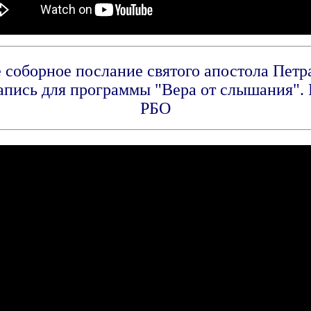
 соборное послание святого апостола Петра
апись для программы "Вера от слышания". 
РБО