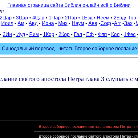
Главная страница сайта Библия онлайн всё о Библии
tm
2Цар
•
3Цар
•
4Цар
•
1Пар
•
2Пар
•
1Езд
•
Неем
•
2Езд
•
Тов
•
Иоил
•
Ам
•
Авд
•
Иона
•
Мих
•
Наум
•
Авв
•
Соф
•
Агг
•
Зах
•
•
3Ин
•
Иуд
•
Рим
•
1Кор
•
2Кор
•
Гал
•
Еф
•
Флп
•
Кол
•
1Фес
 Синодальный перевод - читать Второе соборное послание с
лание святого апостола Петра глава 3 слушать с 
Второе соборное послание святого апостола Петра - гл
Второе соборное послание святого апостола Петра - гл