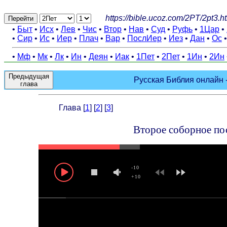
https://bible.ucoz.com/2PT/2pt3.h
Перейти
•
Быт
•
Исх
•
Лев
•
Чис
•
Втор
•
Нав
•
Суд
•
Руфь
•
1Цар
•
•
Сир
•
Ис
•
Иер
•
Плач
•
Вар
•
ПослИер
•
Иез
•
Дан
•
Ос
•
Мф
•
Мк
•
Лк
•
Ин
•
Деян
•
Иак
•
1Пет
•
2Пет
•
1Ин
•
2Ин
Предыдущая
Русская Библия онлайн -
глава
Глава [
1
] [
2
] [
3
]
Второе соборное пос
-10
+10