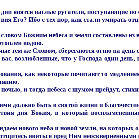
ие дни явятся наглые ругатели, поступающие п
вия Его? Ибо с тех пор, как стали умирать отцы
 словом Божиим небеса и земля составлены из 
отоплен водою.
мые тем же Словом, сберегаются огню на день с
вас, возлюбленные, что у Господа один день, к
ования, как некоторые почитают то медлением
аянию.
 ночью, и тогда небеса с шумом прейдут, стих
кими должно быть в святой жизни и благочести
ия дня Божия, в который воспламененные 
идаем нового неба и новой земли, на которых о
 потщитесь явиться пред Ним неоскверненными