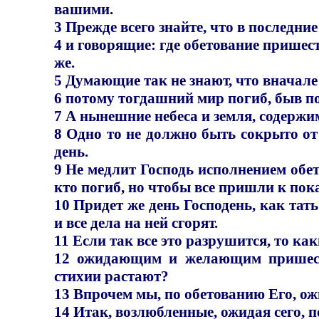
вашими.
3 Прежде всего знайте, что в последн
4 и говорящие: где обетование пришест
же.
5 Думающие так не знают, что вначале
6 потому тогдашний мир погиб, быв п
7 А нынешние небеса и земля, содержи
8 Одно то не должно быть сокрыто от 
день.
9 Не медлит Господь исполнением обет
кто погиб, но чтобы все пришли к пок
10 Придет же день Господень, как тать
и все дела на ней сгорят.
11 Если так все это разрушится, то ка
12 ожидающим и желающим пришеств
стихии растают?
13 Впрочем мы, по обетованию Его, ож
14 Итак, возлюбленные, ожидая сего,