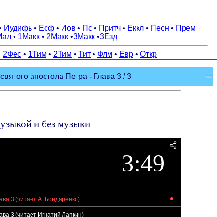
•
Иудифь
•
Есф
•
Иов
•
Пс
•
Притч
•
Еккл
•
Песн
•
Прем
Мал
•
1Макк
•
2Макк
•
3Макк
•
3Езд
•
2Фес
•
1Тим
•
2Тим
•
Тит
•
Флм
•
Евр
•
Откр
вятого апостола Петра - Глава 3 / 3
музыкой и без музыки
3:49
ава 3 (читает А. Бондаренко)
ава 3 (читает Игнатий Лапкин)