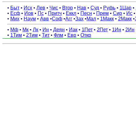
•
Быт
•
Исх
•
Лев
•
Чис
•
Втор
•
Нав
•
Суд
•
Руфь
•
1Цар
•
•
Есф
•
Иов
•
Пс
•
Притч
•
Еккл
•
Песн
•
Прем
•
Сир
•
Ис
•
Мих
•
Наум
•
Авв
•
Соф
•
Агг
•
Зах
•
Мал
•
1Макк
•
2Макк
•
•
Мф
•
Мк
•
Лк
•
Ин
•
Деян
•
Иак
•
1Пет
•
2Пет
•
1Ин
•
2Ин
•
1Тим
•
2Тим
•
Тит
•
Флм
•
Евр
•
Откр