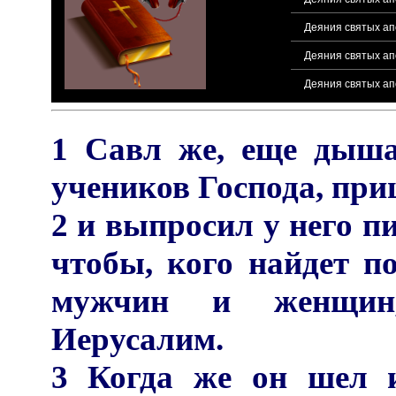
Деяния святых ап
Деяния святых ап
Деяния святых апо
1 Савл же, еще дыша
учеников Господа, пр
2 и выпросил у него п
чтобы, кого найдет п
мужчин и женщин,
Иерусалим.
3 Когда же он шел 