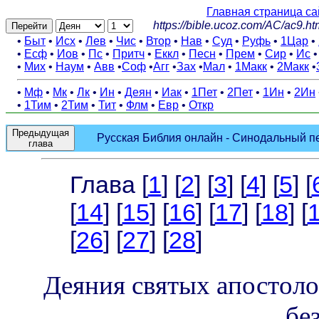
Главная страница са
https://bible.ucoz.com/AC/ac9.ht
Перейти
•
Быт
•
Исх
•
Лев
•
Чис
•
Втор
•
Нав
•
Суд
•
Руфь
•
1Цар
•
•
Есф
•
Иов
•
Пс
•
Притч
•
Еккл
•
Песн
•
Прем
•
Сир
•
Ис
•
Мих
•
Наум
•
Авв
•
Соф
•
Агг
•
Зах
•
Мал
•
1Макк
•
2Макк
•
•
Мф
•
Мк
•
Лк
•
Ин
•
Деян
•
Иак
•
1Пет
•
2Пет
•
1Ин
•
2Ин
•
1Тим
•
2Тим
•
Тит
•
Флм
•
Евр
•
Откр
Предыдущая
Русская Библия онлайн - Синодальный пер
глава
Глава [
1
] [
2
] [
3
] [
4
] [
5
] [
[
14
] [
15
] [
16
] [
17
] [
18
] [
[
26
] [
27
] [
28
]
Деяния святых апостолов
бе