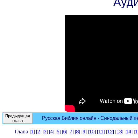
Ауд
Предыдущая
Русская Библия онлайн - Синодальный пер
глава
Глава [
1
] [
2
] [
3
] [
4
] [
5
] [
6
] [
7
] [
8
] [
9
] [
10
] [
11
] [
12
] [
13
] [
14
] [
1