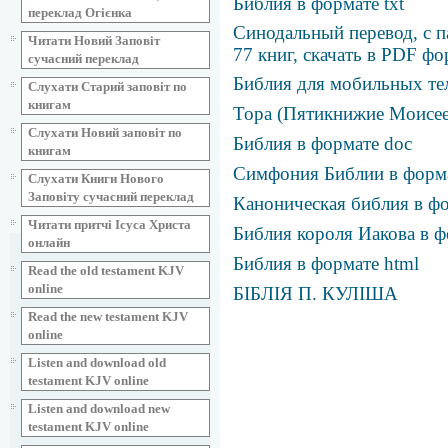
Библия в формате txt
переклад Огієнка
Синодальный перевод, с 
Читати Новий Заповіт
77 книг, скачать в PDF фо
сучасний переклад
Библия для мобильных те
Слухати Старий заповіт по
книгам
Тора (Пятикнижие Моисее
Слухати Новий заповіт по
Библия в формате doc
книгам
Симфония Библии в фор
Слухати Книги Нового
Заповіту сучасний переклад
Каноническая библия в фо
Читати притчі Ісуса Христа
Библия короля Иакова в ф
онлайн
Библия в формате html
Read the old testament KJV
online
БІБЛІЯ П. КУЛІША
Read the new testament KJV
online
Listen and download old
testament KJV online
Listen and download new
testament KJV online