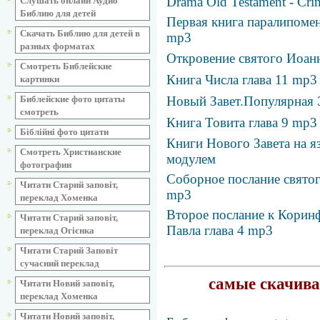
Drama Old Testament - Cri
Слушать онлайн Аудио
Библию для детей
Первая книга паралипомен
Скачать Библию для детей в
mp3
разных форматах
Откровение святого Иоанн
Смотреть Библейские
Книга Числа глава 11 mp3
картинки
Библейские фото цитаты
Новый Завет.Популярная
смотреть
Книга Товита глава 9 mp3
Біблійні фото цитати
Книги Нового Завета на я
Смотреть Христианские
модулем
фотографии
Соборное послание святог
Читати Старий заповіт,
mp3
переклад Хоменка
Второе послание к Коринф
Читати Старий заповіт,
Павла глава 4 mp3
переклад Огієнка
Читати Старий Заповіт
сучасний переклад
самые скачив
Читати Новий заповіт,
переклад Хоменка
Читати Новий заповіт,