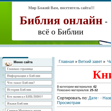
Мир Божий Вам, посетитель сайта
!!!
Библия
онлайн
-
всё о Библии
Главная
»
Ветхий завет
»
Ч
Меню сайта
Главная страница
Кн
Информация о Библии
Что такое Библия?
В категории материалов
:
42
История Библии
Показано материалов
:
25-32
Кто написал БИБЛИЮ?
Сортировать по
:
Дате
·
Наз
Просмотрам
Языки Библии
Свитки Мертвого моря