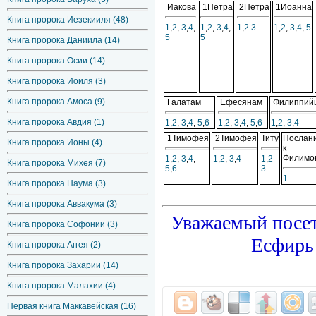
Иакова
1Петра
2Петра
1Иоанна
Книга пророка Иезекииля (48)
1
,
2
,
3
,
4
,
1
,
2
,
3
,
4
,
1
,
2
3
1
,
2
,
3
,
4
,
5
5
5
Книга пророка Даниила (14)
Книга пророка Осии (14)
Книга пророка Иоиля (3)
Книга пророка Амоса (9)
Галатам
Ефесянам
Филиппий
Книга пророка Авдия (1)
1
,
2
,
3
,
4
,
5
,
6
1
,
2
,
3
,
4
,
5
,
6
1
,
2
,
3
,
4
1Тимофея
2Тимофея
Титу
Послан
Книга пророка Ионы (4)
к
Филимо
1
,
2
,
3
,
4
,
1
,
2
,
3
,
4
1
,
2
Книга пророка Михея (7)
5
,
6
3
1
Книга пророка Наума (3)
Книга пророка Аввакума (3)
Уважаемый посет
Книга пророка Софонии (3)
Есфирь 
Книга пророка Аггея (2)
Книга пророка Захарии (14)
Книга пророка Малахии (4)
Первая книга Маккавейская (16)