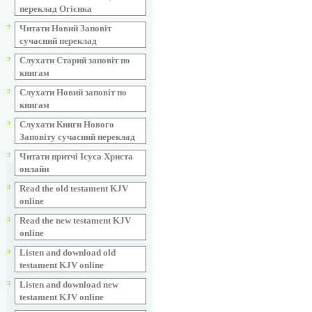
переклад Огієнка
Читати Новий Заповіт
сучасний переклад
Слухати Старий заповіт по
книгам
Слухати Новий заповіт по
книгам
Слухати Книги Нового
Заповіту сучасний переклад
Читати притчі Ісуса Христа
онлайн
Read the old testament KJV
online
Read the new testament KJV
online
Listen and download old
testament KJV online
Listen and download new
testament KJV online