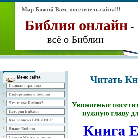
Мир Божий Вам, посетитель сайта!!!
Библия
онлайн
-
всё о Библии
Читать Кн
Меню сайта
Главная страница
Информация о Библии
Что такое Библия?
У
важаемые посетит
История Библии
нужную главу д
Кто написал БИБЛИЮ?
Книга Е
Языки Библии
Свитки Мертвого моря