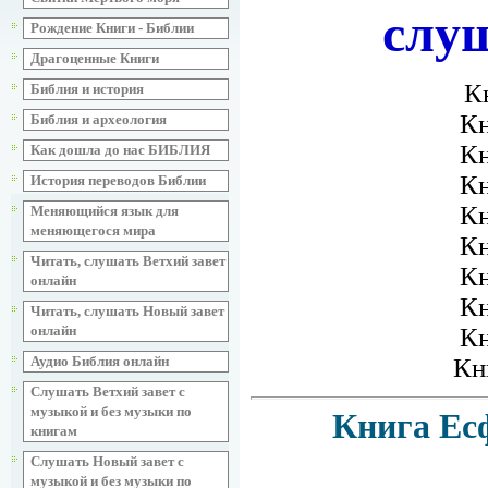
слу
Рождение Книги - Библии
Драгоценные Книги
К
Библия и история
Кн
Библия и археология
Кн
Как дошла до нас БИБЛИЯ
Кн
История переводов Библии
Кн
Меняющийся язык для
меняющегося мира
Кн
Читать, слушать Ветхий завет
Кн
онлайн
Кн
Читать, слушать Новый завет
Кн
онлайн
Кн
Аудио Библия онлайн
Слушать Ветхий завет с
музыкой и без музыки по
Книга Ес
книгам
Слушать Новый завет с
музыкой и без музыки по