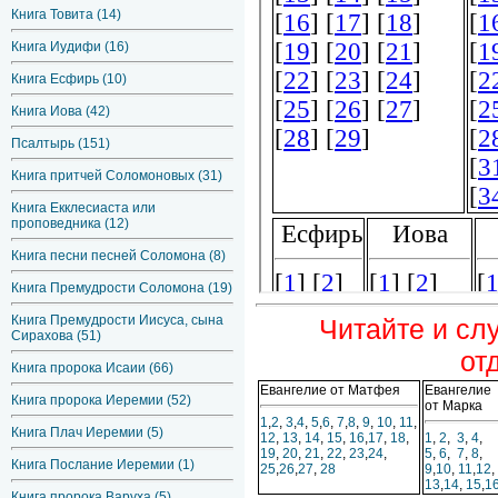
Книга Товита (14)
Книга Иудифи (16)
Книга Есфирь (10)
Книга Иова (42)
Псалтырь (151)
Книга притчей Соломоновых (31)
Книга Екклесиаста или
проповедника (12)
Книга песни песней Соломона (8)
Книга Премудрости Соломона (19)
Книга Премудрости Иисуса, сына
Читайте и сл
Сирахова (51)
от
Книга пророка Исаии (66)
Евангелие от Матфея
Евангелие
Книга пророка Иеремии (52)
от Марка
1
,
2
,
3
,
4
,
5
,
6
,
7
,
8
,
9
,
10
,
11
,
Книга Плач Иеремии (5)
12
,
13
,
14
,
15
,
16
,
17
,
18
,
1
,
2
,
3
,
4
,
19
,
20
,
21
,
22
,
23
,
24
,
5
,
6
,
7
,
8
,
Книга Послание Иеремии (1)
25
,
26
,
27
,
28
9
,
10
,
11
,
12
,
13
,
14
,
15
,
1
Книга пророка Варуха (5)