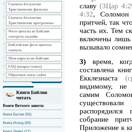
славу
(3Цар 4:2
Скачать бесплатно
Христианские фильмы
4:32
, Соломон
Скачать бесплатно
притчей, так чт
Христианские программы
часть их. Тем с
Фото цитаты из Библии
смотреть онлайн
включены лишь 
Библейские фото цитаты
вызывало сомне
скачать
Мои опросы по Библии
3)
время, ког
FAQ (вопрос/ответ)
составлена кни
Обратная связь сайта
Екклезиаста
(
видимому, не 
Книги Библии
самим Соломо
читать
существовали
Книги Ветхого завета:
распорядился 
Книга Бытие (50)
собрание при
Книга Исход (40)
Приложение к кн
Книга Левит (27)