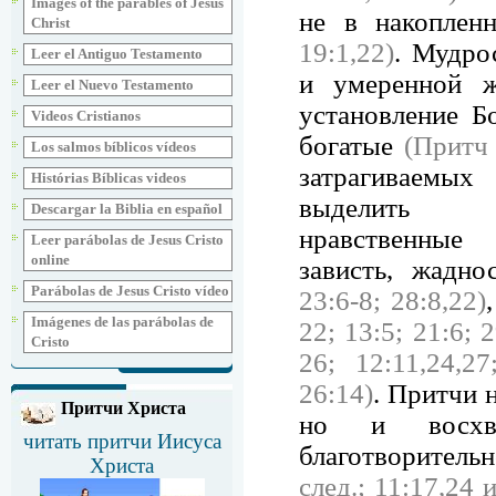
Images of the parables of Jesus
не в накопле
Christ
19:1,22)
. Мудро
Leer el Antiguo Testamento
и умеренной 
Leer el Nuevo Testamento
установление Б
Videos Cristianos
богатые
(Притч 
Los salmos bíblicos vídeos
затрагиваемы
Histórias Bíblicas videos
выделить п
Descargar la Biblia en español
нравственные 
Leer parábolas de Jesus Cristo
online
зависть, жадн
Parábolas de Jesus Cristo vídeo
23:6-8; 28:8,22)
Imágenes de las parábolas de
22; 13:5; 21:6; 
Cristo
26; 12:11,24,27
26:14)
. Притчи 
Притчи Христа
но и восхва
читать притчи Иисуса
благотворитель
Христа
след.; 11:17,24 