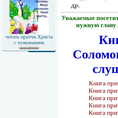
др.
У
важаемые посетит
нужную главу
Кн
читать притчи Христа
с толкованием
Соломо
слу
Книга пр
Книга пр
Книга пр
Книга пр
Книга пр