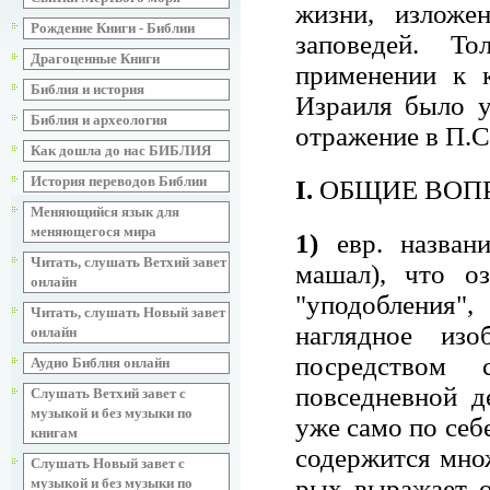
жизни, изложе
Рождение Книги - Библии
заповедей. То
Драгоценные Книги
применении к 
Библия и история
Израиля было у
Библия и археология
отражение в П.С
Как дошла до нас БИБЛИЯ
История переводов Библии
I.
ОБЩИЕ ВОП
Меняющийся язык для
меняющегося мира
1)
евр. названи
Читать, слушать Ветхий завет
машал), что оз
онлайн
"уподобления"
Читать, слушать Новый завет
наглядное изо
онлайн
посредством 
Аудио Библия онлайн
повседневной д
Слушать Ветхий завет с
музыкой и без музыки по
уже само по себе
книгам
содержится множ
Слушать Новый завет с
рых выражает о
музыкой и без музыки по