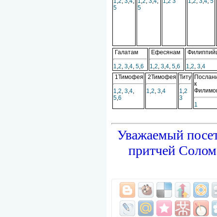
1
,
2
,
3
,
4
,
1
,
2
,
3
,
4
,
1
,
2
3
1
,
2
,
3
,
4
,
5
5
5
Галатам
Ефесянам
Филиппий
1
,
2
,
3
,
4
,
5
,
6
1
,
2
,
3
,
4
,
5
,
6
1
,
2
,
3
,
4
1Тимофея
2Тимофея
Титу
Послан
к
Филимо
1
,
2
,
3
,
4
,
1
,
2
,
3
,
4
1
,
2
5
,
6
3
1
Уважаемый посет
притчей Солом