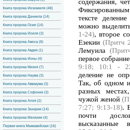
содержания, чет
Фиксированным
Книга пророка Иезекииля (48)
тексте деление
Книга пророка Даниила (14)
можно выделить
Книга пророка Осии (14)
1-24)
, второе с
Книга пророка Иоиля (3)
Езекии
(Притч 
Книга пророка Амоса (9)
Лемуила
(Прит
Книга пророка Авдия (1)
первое собрание
Книга пророка Ионы (4)
9:18; 10:1 - 2
Книга пророка Михея (7)
деление не опр
Книга пророка Наума (3)
Так, об одном 
Книга пророка Аввакума (3)
разных местах,
Книга пророка Софонии (3)
чужой женой
(П
Книга пророка Аггея (2)
7:27; 9:13-18)
. 
Книга пророка Захарии (14)
почти досло
Книга пророка Малахии (4)
высказанные
Первая книга Маккавейская (16)