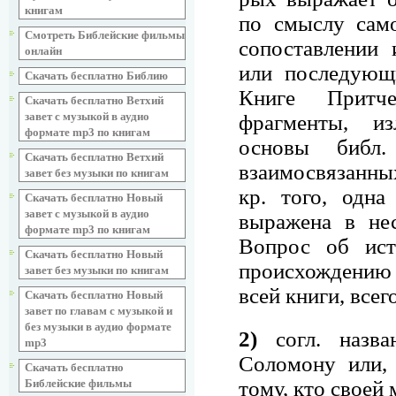
книгам
по смыслу само
Смотреть Библейские фильмы
сопоставлении
онлайн
или последующ
Скачать бесплатно Библию
Книге Притч
Скачать бесплатно Ветхий
завет с музыкой в аудио
фрагменты, из
формате mp3 по книгам
основы библ
Скачать бесплатно Ветхий
взаимосвязанных
завет без музыки по книгам
кр. того, одн
Скачать бесплатно Новый
завет с музыкой в аудио
выражена в нес
формате mp3 по книгам
Вопрос об ист
Скачать бесплатно Новый
происхождению к
завет без музыки по книгам
всей книги, всег
Скачать бесплатно Новый
завет по главам с музыкой и
без музыки в аудио формате
2)
согл. назва
mp3
Соломону или,
Скачать бесплатно
тому, кто своей
Библейские фильмы