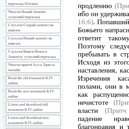
переклад Огієнка
продлению
(При
Читати Новий Заповіт
ибо он удержива
сучасний переклад
16:6)
. Попавший
Слухати Старий заповіт по
Божьего напрасн
книгам
ответит тако
Слухати Новий заповіт по
книгам
Поэтому следу
Слухати Книги Нового
пребывать в с
Заповіту сучасний переклад
Исходя из этог
Читати притчі Ісуса Христа
наставления, ка
онлайн
Изречения ка
Read the old testament KJV
online
полами, они в 
Read the new testament KJV
как распущенн
online
нечистоте
(Пр
Listen and download old
власти
(Притч
testament KJV online
падение нра
Listen and download new
testament KJV online
благонравия и 