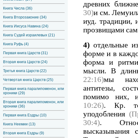
древних ближне
Книга Числа (36)
30)
и см. Лемуи
Книга Второзаконие (34)
иуд. традиции,
Книга Иисуса Навина (24)
прозвищами сам
Книга Судей израилевых (21)
4)
отдельные из
Книга Руфь (4)
форме и в каждо
Первая книга Царств (31)
форма и ритми
Вторая книга Царств (24)
мысли. В дли
Третья книга Царств (22)
22:16)
мы нахо
Четвертая книга Царств (25)
антитезы, сос
Первая книга паралипоменон, или
хроники (29)
помимо них, 
Вторая книга паралипоменон, или
10:26)
. Кр. то
хроники (36)
уподобления
(П
Первая книга Ездры (10)
30:4)
. Относи
Книга Неемии (13)
высказывания 
Вторая книга Ездры (9)