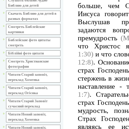
Слушать онлайн Аудио
больше, чем
Библию для детей
Иисуса говори
Скачать Библию для детей в
разных форматах
Выслушав пр
Смотреть Библейские
задаются вопр
картинки
премудрость
(М
Библейские фото цитаты
что Христос 
смотреть
1:30)
и что слов
Біблійні фото цитати
12:8)
. Основани
Смотреть Христианские
фотографии
страх Господень
Читати Старий заповіт,
стержень в жизн
переклад Хоменка
наставление -
Читати Старий заповіт,
1:7)
. Старател
переклад Огієнка
страх Господень
Читати Старий Заповіт
сучасний переклад
мудрость, по
Читати Новий заповіт,
Страх Господен
переклад Хоменка
являясь ее ис
Читати Новий заповіт,