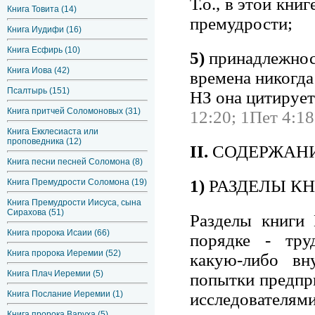
Т.о., в этой кни
Книга Товита (14)
премудрости;
Книга Иудифи (16)
Книга Есфирь (10)
5)
принадлежност
Книга Иова (42)
времена никогда
Псалтырь (151)
НЗ она цитируе
Книга притчей Соломоновых (31)
12:20; 1Пет 4:18
Книга Екклесиаста или
проповедника (12)
II.
СОДЕРЖАН
Книга песни песней Соломона (8)
1)
РАЗДЕЛЫ К
Книга Премудрости Соломона (19)
Книга Премудрости Иисуса, сына
Сирахова (51)
Разделы книги 
Книга пророка Исаии (66)
порядке - тру
Книга пророка Иеремии (52)
какую-либо вну
Книга Плач Иеремии (5)
попытки предпри
Книга Послание Иеремии (1)
исследователями
Книга пророка Варуха (5)