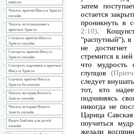
книгам
затем поступае
Читать притчи Иисуса Христа
остается закрыт
онлайн
проникнуть в с
Читать истолкование к
2:10)
. Кощунс
притчам Христа
"распутный"), в
Слушать притчи Иисуса
Христа онлайн
не достигнет 
Смотреть притчи Иисуса
стремится к не
Христа онлайн
что мудрость 
Смотреть картинки к притчам
Иисуса Христа
глупцов
(Притч
Скачать притчи Иисуса
следует внушат
Христа бесплатно
тот, кто над
Читать истории Ветхого
подчиняясь св
Завета онлайн
никогда не пос
Читать истории Нового
Завета онлайн
Царица Савская
Видео Библия для детей
поучиться мудр
онлайн
желали восприн