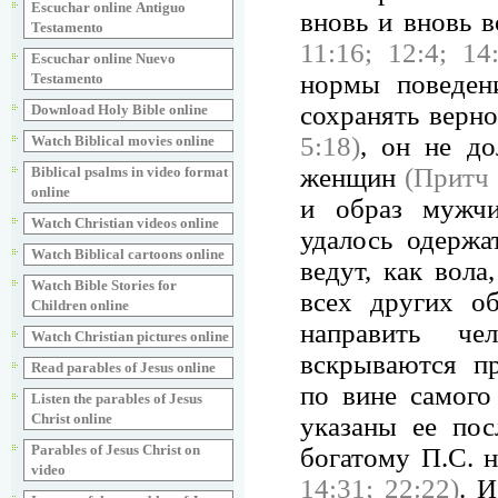
Escuchar online Аntiguo
вновь и вновь 
Testamento
11:16; 12:4; 14
Escuchar online Nuevo
нормы поведен
Testamento
сохранять верн
Download Holy Bible online
5:18)
, он не до
Watch Biblical movies online
женщин
(Притч 
Biblical psalms in video format
online
и образ мужчи
Watch Christian videos online
удалось одержа
Watch Biblical cartoons online
ведут, как вола
Watch Bible Stories for
всех других об
Children online
направить че
Watch Christian pictures online
вскрываются п
Read parables of Jesus online
по вине самого
Listen the parables of Jesus
Christ online
указаны ее по
Parables of Jesus Christ on
богатому П.С. 
video
14:31; 22:22)
. 