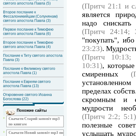
святого апостола Павла (5)
(Притч 21:1 и сл
Второе послание к
является приро
Фессалоникийцам (Солунянам)
святого апостола Павла (3)
надо снискат
(Притч 24:14; 
Первое послание к Тимофею
святого апостола Павла (6)
"покупать", иб
Второе послание к Тимофею
23:23)
. Мудрост
святого апостола Павла (4)
(Притч 10:13; 
Послание к Титу святого апостола
Павла (3)
10:31)
, которые
Послание к Филимону святого
смиренных
(
апостола Павла (1)
установленном
Послание к Евреям святого
апостола Павла (13)
пределах собств
Откровение святого Иоанна
скромным и с
Богослова (22)
мудрости необ
Похожие сайты
(Притч 2:2; 5:1)
Скачати Старий заповіт mp3
полезные сов
по книгам
услышать мудро
Скачати Новий заповіт mp3 по