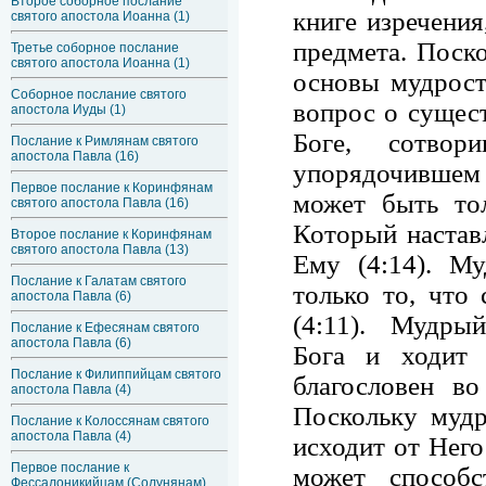
Второе соборное послание
книге изречения
святого апостола Иоанна (1)
предмета. Поск
Третье соборное послание
святого апостола Иоанна (1)
основы мудрости
Соборное послание святого
вопрос о сущест
апостола Иуды (1)
Боге, сотв
Послание к Римлянам святого
апостола Павла (16)
упорядочившем е
Первое послание к Коринфянам
может быть то
святого апостола Павла (16)
Который наставл
Второе послание к Коринфянам
святого апостола Павла (13)
Ему (4:14). Му
Послание к Галатам святого
только то, что
апостола Павла (6)
(4:11). Мудры
Послание к Ефесянам святого
апостола Павла (6)
Бога и ходит 
Послание к Филиппийцам святого
благословен в
апостола Павла (4)
Поскольку мудр
Послание к Колоссянам святого
апостола Павла (4)
исходит от Него
Первое послание к
может способс
Фессалоникийцам (Солунянам)