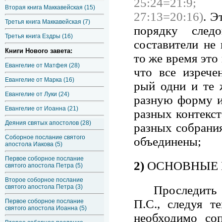
25:24=21:9; 
Вторая книга Маккавейская (15)
27:13=20:16)
. Э
Третья книга Маккавейская (7)
порядку следо
Третья книга Ездры (16)
составители не 
Книги Нового завета:
то же время это
Евангелие от Матфея (28)
что все изрече
Евангелие от Марка (16)
рый одни и те 
Евангелие от Луки (24)
разную форму и
Евангелие от Иоанна (21)
разных контекст
Деяния святых апостолов (28)
разных собрани
Соборное послание святого
объединены;
апостола Иакова (5)
Первое соборное послание
2)
ОСНОВНЫЕ 
святого апостола Петра (5)
Второе соборное послание
Проследить ос
святого апостола Петра (3)
П.С., следуя т
Первое соборное послание
святого апостола Иоанна (5)
необходимо соп