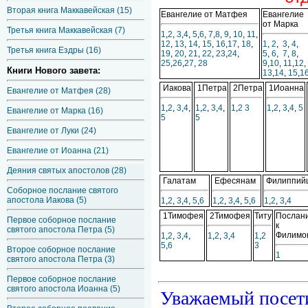
Вторая книга Маккавейская (15)
Евангелие от Матфея
Евангелие
от Марка
Третья книга Маккавейская (7)
1
,
2
,
3
,
4
,
5
,
6
,
7
,
8
,
9
,
10
,
11
,
12
,
13
,
14
,
15
,
16
,
17
,
18
,
1
,
2
,
3
,
4
,
Третья книга Ездры (16)
19
,
20
,
21
,
22
,
23
,
24
,
5
,
6
,
7
,
8
,
25
,
26
,
27
,
28
9
,
10
,
11
,
12
,
Книги Нового завета:
13
,
14
,
15
,
1
Иакова
1Петра
2Петра
1Иоанна
Евангелие от Матфея (28)
1
,
2
,
3
,
4
,
1
,
2
,
3
,
4
,
1
,
2
3
1
,
2
,
3
,
4
,
5
Евангелие от Марка (16)
5
5
Евангелие от Луки (24)
Евангелие от Иоанна (21)
Деяния святых апостолов (28)
Галатам
Ефесянам
Филиппий
Соборное послание святого
апостола Иакова (5)
1
,
2
,
3
,
4
,
5
,
6
1
,
2
,
3
,
4
,
5
,
6
1
,
2
,
3
,
4
1Тимофея
2Тимофея
Титу
Послан
Первое соборное послание
к
святого апостола Петра (5)
Филимо
1
,
2
,
3
,
4
,
1
,
2
,
3
,
4
1
,
2
5
,
6
3
Второе соборное послание
1
святого апостола Петра (3)
Первое соборное послание
святого апостола Иоанна (5)
Уважаемый посет