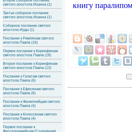
Второе соборное послание
книгу паралипом
святого апостола Иоанна (1)
Третье соборное послание
святого апостола Иоанна (1)
Соборное послание святого
апостола Иуды (1)
Послание к Римлянам святого
апостола Павла (16)
Первое послание к Коринфянам
святого апостола Павла (16)
Второе послание к Коринфянам
святого апостола Павла (13)
Послание к Галатам святого
апостола Павла (6)
Послание к Ефесянам святого
апостола Павла (6)
Послание к Филиппийцам святого
апостола Павла (4)
Послание к Колоссянам святого
апостола Павла (4)
Первое послание к
Фессалоникийцам (Солунянам)