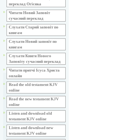
переклад Огієнка
Читати Новий Заповіт
сучасний переклад
Слухати Старий заповіт по
книгам
Слухати Новий заповіт по
книгам
Слухати Книги Нового
Заповіту сучасний переклад
Читати притчі Ісуса Христа
онлайн
Read the old testament KJV
online
Read the new testament KJV
online
Listen and download old
testament KJV online
Listen and download new
testament KJV online