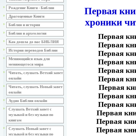
Первая кни
Рождение Книги - Библии
Драгоценные Книги
хроники чи
Библия и история
Библия и археология
Первая кн
Как дошла до нас БИБЛИЯ
Первая кн
История переводов Библии
Первая кн
Меняющийся язык для
Первая кн
меняющегося мира
Первая кн
Читать, слушать Ветхий завет
Первая кн
онлайн
Первая кн
Читать, слушать Новый завет
онлайн
Первая кн
Аудио Библия онлайн
Первая кн
Слушать Ветхий завет с
Первая кн
музыкой и без музыки по
Первая кн
книгам
Первая кн
Слушать Новый завет с
музыкой и без музыки по