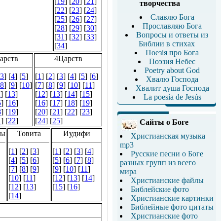
творчества
Славлю Бога
Прославляю Бога
Вопросы и ответы из
Библии в стихах
Поезія про Бога
Поэзия Небес
Poetry about God
Хвалю Господа
Хвалит душа Господа
La poesía de Jesús
Сайты о Боге
Христианская музыка
mp3
Русские песни о Боге
разных групп из всего
мира
Христианские файлы
Библейские фото
Христианские картинки
Библейные фото цитаты
Христианские фото