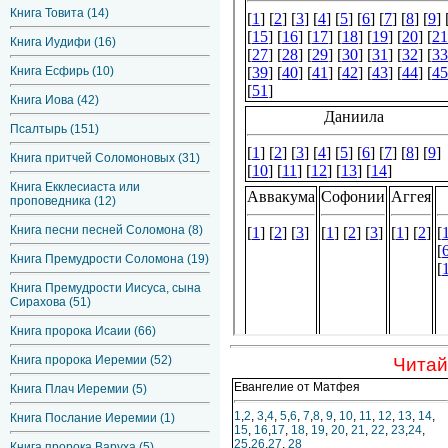
Книга Товита (14)
Книга Иудифи (16)
Книга Есфирь (10)
Книга Иова (42)
Псалтырь (151)
Книга притчей Соломоновых (31)
Книга Екклесиаста или
проповедника (12)
Книга песни песней Соломона (8)
Книга Премудрости Соломона (19)
Книга Премудрости Иисуса, сына
Сирахова (51)
Книга пророка Исаии (66)
Книга пророка Иеремии (52)
Читай
Евангелие от Матфея
Книга Плач Иеремии (5)
1
,
2
,
3
,
4
,
5
,
6
,
7
,
8
,
9
,
10
,
11
,
12
,
13
,
14
,
Книга Послание Иеремии (1)
15
,
16
,
17
,
18
,
19
,
20
,
21
,
22
,
23
,
24
,
25
,
26
,
27
,
28
Книга пророка Варуха (5)