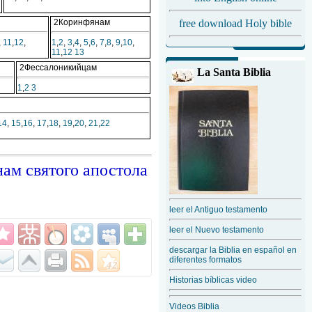
2Коринфянам
free download Holy bible
,
11
,
12
,
1
,
2
,
3
,
4
,
5
,
6
,
7
,
8
,
9
,
10
,
11
,
12
13
2Фессалоникийцам
La Santa Biblia
1
,
2
3
14
,
15
,
16
,
17
,
18
,
19
,
20
,
21
,
22
ам святого апостола
leer el Antiguo testamento
leer el Nuevo testamento
descargar la Biblia en español en
diferentes formatos
Historias bíblicas video
Videos Biblia