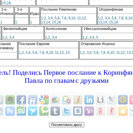
15
,
16
2-е
3-е
Послание Римлянам
1Коринфянам
Иоанна
Иоанна
Иуды
1
,
2
,
3
,
4
,
5
,
6
,
7
,
8
,
9
,
10
,
11
,
12
,
1
,
2
,
3
,
4
,
5
,
6
,
7
,
8
,
9
,
10
1
1
1
13
,
14
,
15
,
16
13
,
14
,
15
,
16
Филиппийцам
Колоссянам
1Фессалоникийцам
1
,
2
,
3
,
4
1
,
2
,
3
,
4
1
,
2
,
3
,
4
,
5
слание
Послание Евреям
Откровение Иоанна
илимону
1
,
2
,
3
,
4
,
5
,
6
,
7
,
8
,
9
,
10
,
11
,
12
,
13
1
,
2
,
3
,
4
,
5
,
6
,
7
,
8
,
9
,
10
,
11
,
12
,
13
,
ль! Поделись Первое послание к Коринфян
Павла по главам
с друзьями