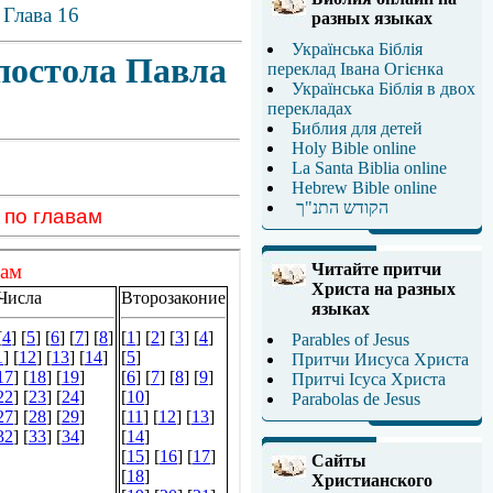
а
Глава 16
разных языках
Українська Біблія
постола Павла
переклад Івана Огієнка
Українська Біблія в двох
перекладах
Библия для детей
Holy Bible online
La Santa Biblia online
Hebrew Bible online
הקודש התנ"ך
 по главам
Читайте притчи
Христа на разных
языках
Parables of Jesus
Притчи Иисуса Христа
Притчі Ісуса Христа
Parabolas de Jesus
Сайты
Христианского