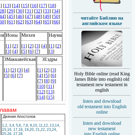
читайте Библию на
английском языке
Holy Bible online (read King
James Bible into english) old
testament new testament in
english
listen and download
old testament into English
главам
online
Деяния Апостолов
listen and download
1
,
2
,
3
,
4
,
5
,
6
,
7
,
8
,
9
,
10
,
11
,
12
,
13
,
14
,
new testament
15
,
16
,
17
,
18
,
19
,
20
,
21
,
22
,
23
,
24
,
into English online
25
,
26
,
27
,
28