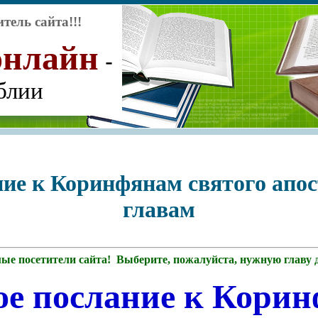
тель сайта!!!
онлайн
-
блии
ние к Коринфянам святого апос
главам
ые посетители сайта! Выберите, пожалуйста, нужную главу 
ое послание к Кори