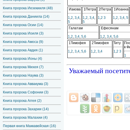
Книга пророка Иезекииля (48)
Иакова
1Петра
2Петра
1Иоанна
Книга пророка Даниила (14)
1
,
2
,
3
,
4
,
1
,
2
,
3
,
4
,
1
,
2
3
1
,
2
,
3
,
4
,
5
5
5
Книга пророка Осии (14)
Галатам
Ефесянам
Книга пророка Иоиля (3)
1
,
2
,
3
,
4
,
5
,
6
1
,
2
,
3
,
4
,
5
,
6
Книга пророка Амоса (9)
1Тимофея
2Тимофея
Титу
По
к Ф
Книга пророка Авдия (1)
1
,
2
,
3
,
4
,
5
,
6
1
,
2
,
3
,
4
1
,
2
3
1
Книга пророка Ионы (4)
Книга пророка Михея (7)
Уважаемый посетите
Книга пророка Наума (3)
Книга пророка Аввакума (3)
Книга пророка Софонии (3)
Книга пророка Аггея (2)
Книга пророка Захарии (14)
Книга пророка Малахии (4)
Первая книга Маккавейская (16)