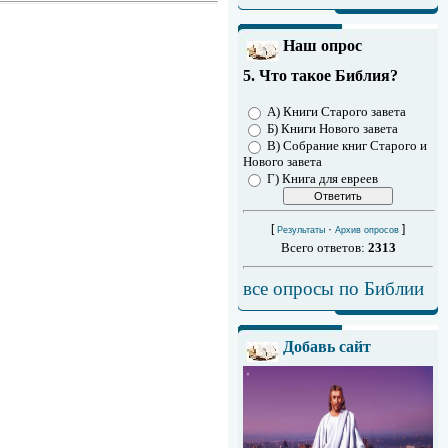
Наш опрос
5. Что такое Библия?
А) Книги Старого завета
Б) Книги Нового завета
В) Собрание книг Старого и
Нового завета
Г) Книга для евреев
[
·
]
Результаты
Архив опросов
Всего ответов:
2313
все опросы по Библии
Добавь сайт