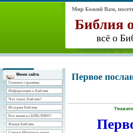
Мир Божий Вам, посети
Библия
всё о Би
Первое посла
Меню сайта
Главная страница
Информация о Библии
Что такое Библия?
История Библии
Уважаем
Кто написал БИБЛИЮ?
Перв
Языки Библии
Свитки Мертвого моря