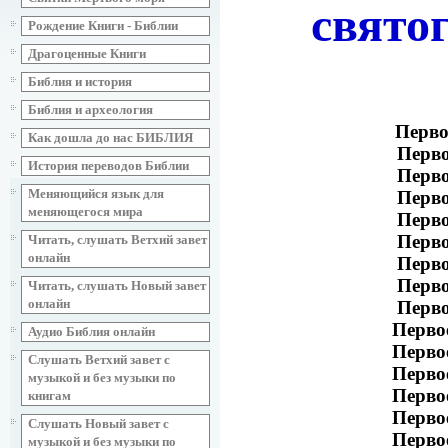
свято
Рождение Книги - Библии
Драгоценные Книги
Библия и история
Библия и археология
Перво
Как дошла до нас БИБЛИЯ
Перво
История переводов Библии
Перво
Меняющийся язык для
Перво
меняющегося мира
Перво
Перво
Читать, слушать Ветхий завет
онлайн
Перво
Перво
Читать, слушать Новый завет
онлайн
Перво
Перво
Аудио Библия онлайн
Перво
Слушать Ветхий завет с
Перво
музыкой и без музыки по
Перво
книгам
Перво
Слушать Новый завет с
Перво
музыкой и без музыки по