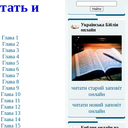
тать и
Українська Біблія
онлайн
а
Глава 1
а
Глава 2
а
Глава 3
а
Глава 4
а
Глава 5
а
Глава 6
а
Глава 7
а
Глава 8
а
Глава 9
читати старий заповіт
а
Глава 10
онлайн
а
Глава 11
читати новий заповіт
а
Глава 12
онлайн
а
Глава 13
а
Глава 14
а
Глава 15
Библия онлайн на