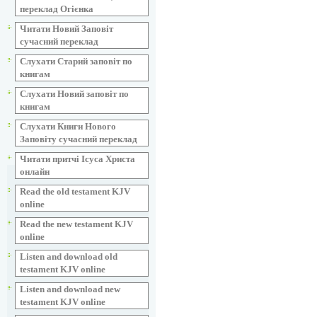
переклад Огієнка
Читати Новий Заповіт
сучасний переклад
Слухати Старий заповіт по
книгам
Слухати Новий заповіт по
книгам
Слухати Книги Нового
Заповіту сучасний переклад
Читати притчі Ісуса Христа
онлайн
Read the old testament KJV
online
Read the new testament KJV
online
Listen and download old
testament KJV online
Listen and download new
testament KJV online