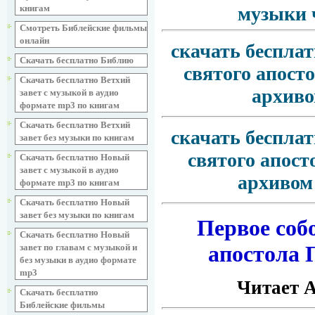
книгам
музыки 
Смотреть Библейские фильмы
онлайн
скачать бесплат
Скачать бесплатно Библию
святого апост
Скачать бесплатно Ветхий
архиво
завет с музыкой в аудио
формате mp3 по книгам
Скачать бесплатно Ветхий
скачать бесплат
завет без музыки по книгам
святого апост
Скачать бесплатно Новый
завет с музыкой в аудио
архивом
формате mp3 по книгам
Скачать бесплатно Новый
завет без музыки по книгам
Первое соб
Скачать бесплатно Новый
апостола 
завет по главам с музыкой и
без музыки в аудио формате
mp3
Читает 
Скачать бесплатно
Библейские фильмы