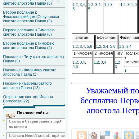
святого апостола Павла (5)
1
,
2
,
3
,
4
,
1
,
2
,
3
,
4
,
1
,
2
3
1
,
2
,
3
,
4
,
5
5
5
Второе послание к
Фессалоникийцам (Солунянам)
святого апостола Павла (3)
Первое послание к Тимофею
святого апостола Павла (6)
Галатам
Ефесянам
Филиппий
Второе послание к Тимофею
1
,
2
,
3
,
4
,
5
,
6
1
,
2
,
3
,
4
,
5
,
6
1
,
2
,
3
,
4
святого апостола Павла (4)
1Тимофея
2Тимофея
Титу
Послан
Послание к Титу святого апостола
к
Павла (3)
Филимо
1
,
2
,
3
,
4
,
1
,
2
,
3
,
4
1
,
2
5
,
6
3
Послание к Филимону святого
1
апостола Павла (1)
Послание к Евреям святого
Уважаемый по
апостола Павла (13)
Откровение святого Иоанна
бесплатно Перв
Богослова (22)
апостола Пет
Похожие сайты
Скачати Старий заповіт mp3
по книгам
Скачати Новий заповіт mp3 по