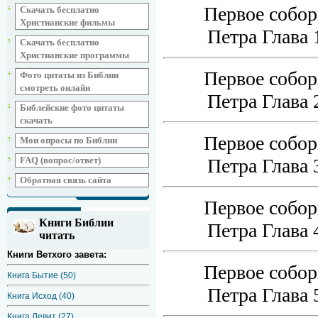
Первое собор
Скачать бесплатно
Христианские фильмы
Петра Г
Скачать бесплатно
Христианские программы
Первое соборно
Фото цитаты из Библии
смотреть онлайн
Петра Г
Библейские фото цитаты
скачать
Первое соборно
Мои опросы по Библии
Петра Г
FAQ (вопрос/ответ)
Обратная связь сайта
Первое соборно
Книги Библии
Петра Г
читать
Книги Ветхого завета:
Первое соборно
Книга Бытие (50)
Петра Г
Книга Исход (40)
Книга Левит (27)