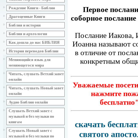
Первое послани
Рождение Книги - Библии
соборное послание
Драгоценные Книги
Библия и история
Послание Иакова, 
Библия и археология
Иоанна называют со
Как дошла до нас БИБЛИЯ
в отличие от посл
История переводов Библии
конкретным общи
Меняющийся язык для
меняющегося мира
Читать, слушать Ветхий завет
онлайн
Уважаемые посетит
Читать, слушать Новый завет
нажмите пожа
онлайн
бесплатно
Аудио Библия онлайн
Слушать Ветхий завет с
музыкой и без музыки по
книгам
скачать бесплат
Слушать Новый завет с
святого апосто
музыкой и без музыки по