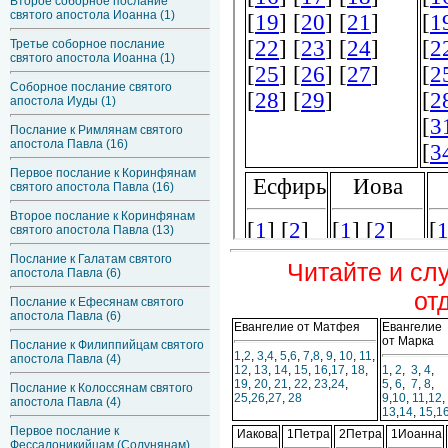
Второе соборное послание
святого апостола Иоанна (1)
Третье соборное послание
святого апостола Иоанна (1)
Соборное послание святого
апостола Иуды (1)
Послание к Римлянам святого
апостола Павла (16)
Первое послание к Коринфянам
святого апостола Павла (16)
Второе послание к Коринфянам
святого апостола Павла (13)
Послание к Галатам святого
Читайте и сл
апостола Павла (6)
от
Послание к Ефесянам святого
апостола Павла (6)
Евангелие от Матфея
Евангелие
от Марка
Послание к Филиппийцам святого
1
,
2
,
3
,
4
,
5
,
6
,
7
,
8
,
9
,
10
,
11
,
апостола Павла (4)
12
,
13
,
14
,
15
,
16
,
17
,
18
,
1
,
2
,
3
,
4
,
19
,
20
,
21
,
22
,
23
,
24
,
5
,
6
,
7
,
8
,
Послание к Колоссянам святого
25
,
26
,
27
,
28
9
,
10
,
11
,
12
,
апостола Павла (4)
13
,
14
,
15
,
1
Первое послание к
Иакова
1Петра
2Петра
1Иоанна
Фессалоникийцам (Солунянам)