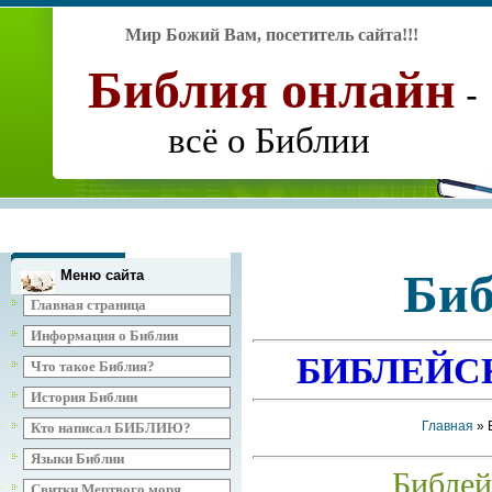
Мир Божий Вам, посетитель сайта
!!!
Библия
онлайн
-
всё о Библии
Биб
Меню сайта
Главная страница
Информация о Библии
БИБЛЕЙС
Что такое Библия?
История Библии
Главная
» 
Кто написал БИБЛИЮ?
Языки Библии
Библей
Свитки Мертвого моря