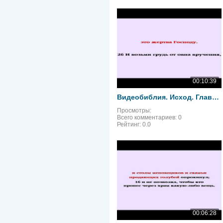
00:10:39
Видеобиблия. Исход. Глава 29
Просмотры:
Всего комментариев:
0
Рейтинг:
0.0
00:06:28