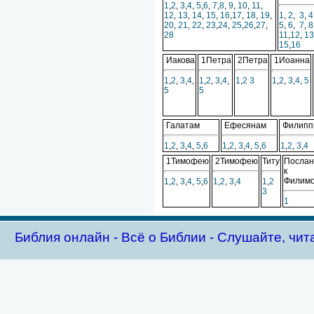
1
,
2
,
3
,
4
,
5
,
6
,
7
,
8
,
9
,
10
,
11
,
12
,
13
,
14
,
15
,
16
,
17
,
18
,
19
,
1
,
2
,
3
,
4
20
,
21
,
22
,
23
,
24
,
25
,
26
,
27
,
5
,
6
,
7
,
8
28
11
,
12
,
13
15
,
16
Иакова
1Петра
2Петра
1Иоанна
1
,
2
,
3
,
4
,
1
,
2
,
3
,
4
,
1
,
2
3
1
,
2
,
3
,
4
,
5
5
5
Галатам
Ефесянам
Филипп
1
,
2
,
3
,
4
,
5
,
6
1
,
2
,
3
,
4
,
5
,
6
1
,
2
,
3
,
4
1Тимофею
2Тимофею
Титу
Послан
к
Филим
1
,
2
,
3
,
4
,
5
,
6
1
,
2
,
3
,
4
1
,
2
3
1
Библия oнлайн - Всё о Библии - Слушайте, чит