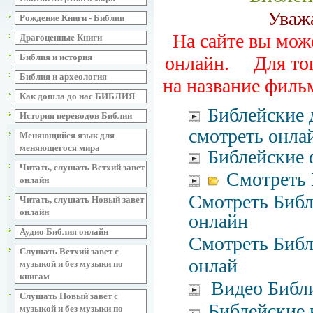
Уваж
Рождение Книги - Библии
На сайте вы мож
Драгоценные Книги
Библия и история
онлайн. Для тог
Библия и археология
на название филь
Как дошла до нас БИБЛИЯ
Библейские
История переводов Библии
смотреть онла
Меняющийся язык для
меняющегося мира
Библейские 
Читать, слушать Ветхий завет
Смотреть 
онлайн
Смотреть Библ
Читать, слушать Новый завет
онлайн
онлайн
Аудио Библия онлайн
Смотреть Библ
Слушать Ветхий завет с
онлай
музыкой и без музыки по
книгам
Видео Библ
Слушать Новый завет с
Библейские 
музыкой и без музыки по