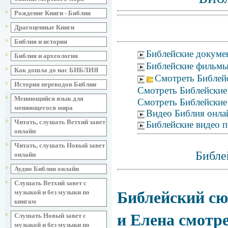
Рождение Книги - Библии
Драгоценные Книги
Библия и история
Библейские докуме
Библия и археология
Библейские фильмы
Как дошла до нас БИБЛИЯ
Смотреть Библейс
История переводов Библии
Смотреть Библейские 
Меняющийся язык для
Смотреть Библейские 
меняющегося мира
Видео Библия онла
Читать, слушать Ветхий завет
Библейские видео п
онлайн
Читать, слушать Новый завет
Библе
онлайн
Аудио Библия онлайн
Слушать Ветхий завет с
Библейский сюж
музыкой и без музыки по
книгам
и Елена смотр
Слушать Новый завет с
музыкой и без музыки по