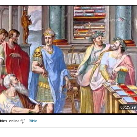
00:25:29
ibles_online
Bible