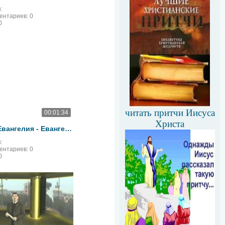
:
ментариев:
0
0
читать притчи Иисуса
00:01:34
Христа
Четыре Евангелия - Евангелие от Иоанна смотреть онлайн
:
ментариев:
0
0