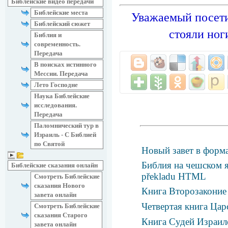
Библейские видео передачи
Библейские места
Уважаемый посети
Библейский сюжет
стояли ног
Библия и
современность.
Передача
В поисках истинного
Мессии. Передача
Лето Господне
Наука Библейские
исследования.
Передача
Паломнический тур в
Израиль - С Библией
по Святой
Новый завет в форма
Библия на чешском я
Библейские сказания онлайн
překladu HTML
Смотреть Библейские
сказания Нового
Книга Второзаконие 
завета онлайн
Четвертая книга Цар
Смотреть Библейские
сказания Старого
Книга Судей Израил
завета онлайн