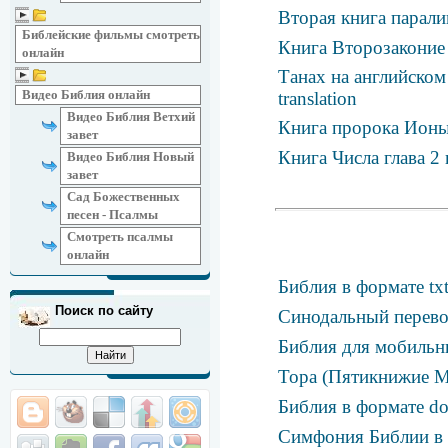
Вторая книга парали
Библейские фильмы смотреть
Книга Второзаконие 
онлайн
Танах на английском 
Видео Библия онлайн
translation
Видео Библия Ветхий
Книга пророка Ион
завет
Книга Числа глава 2
Видео Библия Новый
завет
Сад Божественных
песен - Псалмы
Смотреть псалмы
онлайн
Библия в формате tx
Поиск по сайту
Синодальный перевод
Библия для мобильн
Тора (Пятикнижие М
Библия в формате d
Симфония Библии в