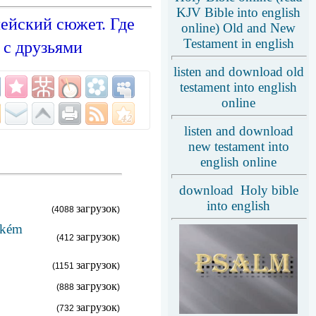
KJV Bible into english
ейский сюжет. Где
online) Old and New
Testament in english
 с друзьями
listen and download old
testament into english
online
listen and download
new testament into
english online
download Holy bible
into english
загрузок
(4088
)
ckém
загрузок
(412
)
загрузок
(1151
)
загрузок
(888
)
загрузок
(732
)