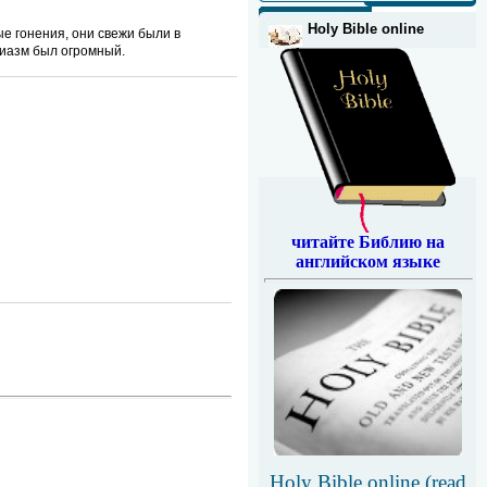
Holy Bible online
е гонения, они свежи были в
зиазм был огромный.
читайте Библию на
английском языке
Holy Bible online (read