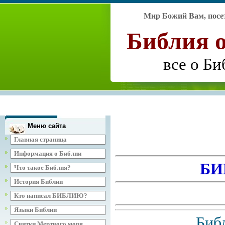
Мир Божий Вам, посе
Библия
все о Би
Меню сайта
Главная страница
Информация о Библии
БИ
Что такое Библия?
История Библии
Кто написал БИБЛИЮ?
Языки Библии
Биб
Свитки Мертвого моря