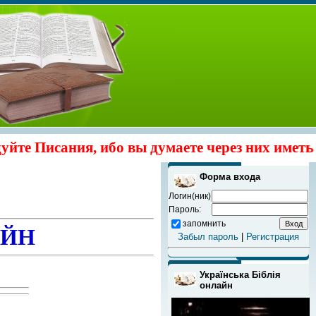
ания, ибо вы думаете через них иметь жизнь в
Форма входа
Логин(ник)
Пароль:
запомнить
АЙН
Забыл пароль
|
Регистрация
Українська Біблія
онлайн