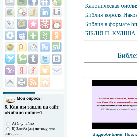
Каноническая библия
Библия короля Иаков
Библия в формате ht
БІБЛІЯ П. КУЛІША
Библе
Мои опросы
6. Как вы зашли на сайт
«Библия online»?
А) Случайно
Б) Зашёл (ла) потому, что
интересно