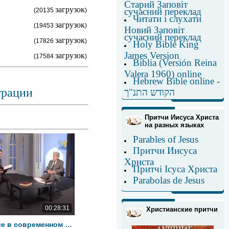
Старий Заповіт
загрузок
сучасний переклад
(20135
)
Читати і слухати
загрузок
(19453
)
Новий Заповіт
сучасний переклад
загрузок
(17826
)
Holy Bible King
James Version
загрузок
(17584
)
Biblia (Versión Reina
Valera 1960) online
Hebrew Bible online -
трации
הקודש התנ"ך
Притчи Иисуса Христа
на разных языках
Parables of Jesus
Притчи Иисуса
Христа
Притчі Ісуса Христа
Parabolas de Jesus
00:28:31
Христианские притчи
Евангелие в современном мире 17-я глава книги Откровение (Стих 5-10)