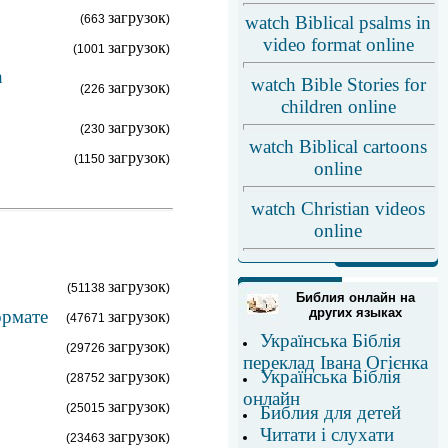
загрузок
(663
)
watch Biblical psalms in
video format online
загрузок
(1001
)
h
watch Bible Stories for
загрузок
(226
)
children online
загрузок
(230
)
watch Biblical cartoons
загрузок
(1150
)
online
watch Christian videos
online
загрузок
(51138
)
Библия онлайн на
других языках
ормате
загрузок
(47671
)
Українська Біблія
загрузок
(29726
)
переклад Івана Огієнка
Українська Біблія
загрузок
(28752
)
онлайн
загрузок
(25015
)
Библия для детей
Читати і слухати
загрузок
(23463
)