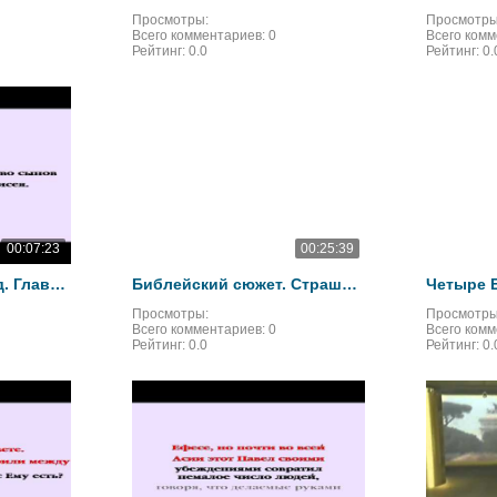
Просмотры:
Просмотры
Всего комментариев:
0
Всего ком
Рейтинг:
0.0
Рейтинг:
0.
00:07:23
00:25:39
Видеобиблия. Исход. Глава 35
Библейский сюжет. Страшный суд. Андрей Тарковский смотреть онлайн
Просмотры:
Просмотры
Всего комментариев:
0
Всего ком
Рейтинг:
0.0
Рейтинг:
0.