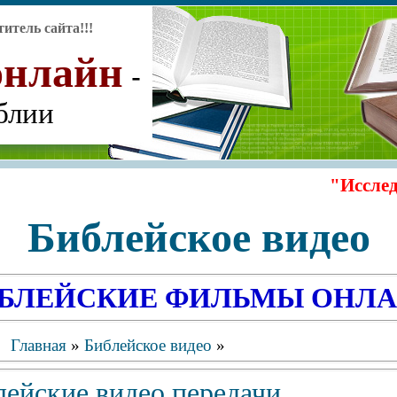
титель сайта
!!!
онлайн
-
блии
"Исследуйте Пис
Библейское видео
БЛЕЙСКИЕ ФИЛЬМЫ ОНЛ
Главная
»
Библейское видео
»
лейские видео передачи