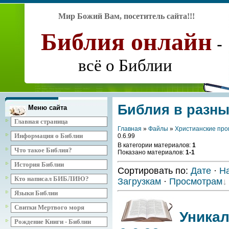
Мир Божий Вам, посетитель сайта
!!!
Библия
онлайн
-
всё о Библии
Библия в разн
Меню сайта
Главная страница
Главная
»
Файлы
»
Христианские про
Информация о Библии
0.6.99
В категории материалов
:
1
Что такое Библия?
Показано материалов
:
1-1
История Библии
Сортировать по
:
Дате
·
Н
Кто написал БИБЛИЮ?
Загрузкам
·
Просмотрам
Языки Библии
Свитки Мертвого моря
Уникал
Рождение Книги - Библии