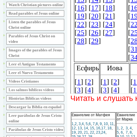
Watch Christian pictures online
Read parables of Jesus online
Listen the parables of Jesus
Christ online
Parables of Jesus Christ on
video
Images of the parables of Jesus
Christ
Leer el Antiguo Testamento
Leer el Nuevo Testamento
Videos Cristianos
Los salmos bíblicos vídeos
Читать и слушать 
Histórias Bíblicas videos
Descargar la Biblia en español
Евангелие от Матфея
Евангелие
Leer parábolas de Jesus Cristo
от Марка
online
1
,
2
,
3
,
4
,
5
,
6
,
7
,
8
,
9
,
10
,
11
,
12
,
13
,
14
,
15
,
16
,
17
,
18
,
1
,
2
,
3
,
4
,
Parábolas de Jesus Cristo vídeo
19
,
20
,
21
,
22
,
23
,
24
,
5
,
6
,
7
,
8
,
25
,
26
,
27
,
28
9
,
10
,
11
,
12
,