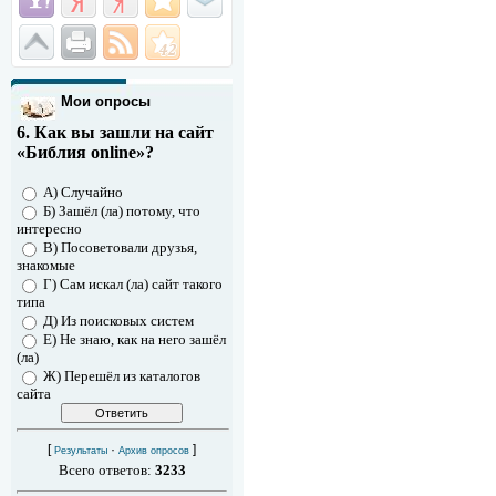
Мои опросы
6. Как вы зашли на сайт
«Библия online»?
А) Случайно
Б) Зашёл (ла) потому, что
интересно
В) Посоветовали друзья,
знакомые
Г) Сам искал (ла) сайт такого
типа
Д) Из поисковых систем
Е) Не знаю, как на него зашёл
(ла)
Ж) Перешёл из каталогов
сайта
[
·
]
Результаты
Архив опросов
Всего ответов:
3233