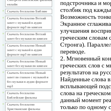
подстрочника и мо
онлайн
столбик под кажды
Скачать бесплатно Библию
Возможность тонко
Скачать бесплатно Ветхий
Экранное сглажива
завет с музыкой в аудио
формате mp3 по книгам
улучшения воспри
Скачать бесплатно Ветхий
греческим словам 
завет без музыки по книгам
Стронга). Паралле
Скачать бесплатно Новый
завет с музыкой в аудио
переводе.
формате mp3 по книгам
2. Мгновенный ко
Скачать бесплатно Новый
греческих слов с 
завет без музыки по книгам
результатов на рус
Скачать бесплатно Новый
завет по главам с музыкой и
Найденные слова в
без музыки в аудио формате
всплывающей подс
mp3
слова на греческом
Скачать бесплатно
Библейские фильмы
данный момент реа
Скачать бесплатно
только по одному 
Христианские фильмы