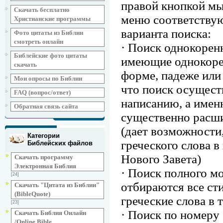
правой кнопкой мы
Скачать бесплатно
меню соответствую
Христианские программы
варианта поиска:
Фото цитаты из Библии
смотреть онлайн
· Поиск однокорен
Библейские фото цитаты
имеющие однокоре
скачать
форме, падеже или
Мои опросы по Библии
что поиск осущест
FAQ (вопрос/ответ)
написанию, а именн
Обратная связь сайта
существенно расш
(дает возможности
Категории
греческого слова в
Библейских файлов
Нового Завета)
Скачать программу
Электронная Библия
· Поиск полного м
[24]
отбираются все с
Скачать "Цитата из Библии"
(BibleQuote)
греческие слова в 
[23]
· Поиск по номеру 
Скачать Библия Онлайн
/Online Bible