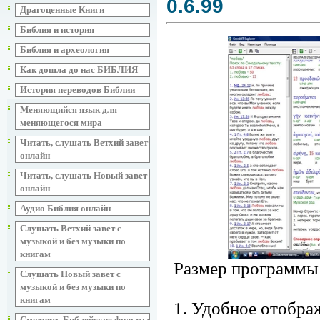
0.6.99
Драгоценные Книги
Библия и история
Библия и археология
Как дошла до нас БИБЛИЯ
История переводов Библии
Меняющийся язык для
меняющегося мира
Читать, слушать Ветхий завет
онлайн
Читать, слушать Новый завет
онлайн
Аудио Библия онлайн
Слушать Ветхий завет с
музыкой и без музыки по
книгам
Размер программы:
Слушать Новый завет с
музыкой и без музыки по
книгам
1. Удобное отображ
Смотреть Библейские фильмы