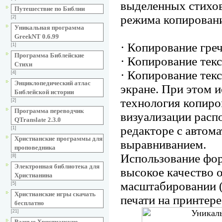
выделенных стихов 
Путешествие по Библии
режима копировани
[2]
Уникальная программа
GreekNT 0.6.99
· Копирование греч
[1]
Программа Библейские
· Копирование тек
Cтихи
· Копирование текс
[4]
Энциклопедический атлас
экране. При этом 
Библейской истории
технология копиро
[2]
Программа переводчик
визуализации распо
QTranslate 2.3.0
редакторе с автом
[1]
Христианские программы для
выравниванием.
проповедника
Использование фор
[8]
Электронная библиотека для
высокое качество 
Христианина
масштабировании (
[5]
Христианские игры скачать
печати на принтер
бесплатно
[21]
Разные Христианские