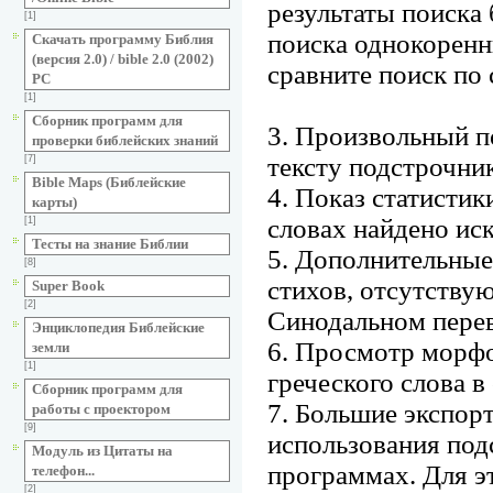
результаты поиска
[1]
поиска однокоренн
Скачать программу Библия
(версия 2.0) / bible 2.0 (2002)
сравните поиск по 
РС
[1]
Сборник программ для
3. Произвольный по
проверки библейских знаний
тексту подстрочник
[7]
Bible Maps (Библейские
4. Показ статистики
карты)
словах найдено ис
[1]
Тесты на знание Библии
5. Дополнительные
[8]
стихов, отсутствую
Super Book
[2]
Синодальном перев
Энциклопедия Библейские
6. Просмотр морфо
земли
[1]
греческого слова в
Сборник программ для
7. Большие экспо
работы с проектором
[9]
использования под
Модуль из Цитаты на
программах. Для э
телефон...
[2]