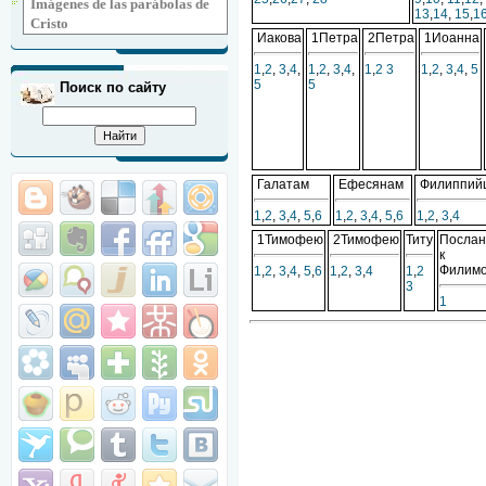
Imágenes de las parábolas de
13
,
14
,
15
,
1
Cristo
Иакова
1Петра
2Петра
1Иоанна
1
,
2
,
3
,
4
,
1
,
2
,
3
,
4
,
1
,
2
3
1
,
2
,
3
,
4
,
5
5
5
Поиск по сайту
Галатам
Ефесянам
Филиппий
1
,
2
,
3
,
4
,
5
,
6
1
,
2
,
3
,
4
,
5
,
6
1
,
2
,
3
,
4
1Тимофею
2Тимофею
Титу
Послан
к
Филим
1
,
2
,
3
,
4
,
5
,
6
1
,
2
,
3
,
4
1
,
2
3
1