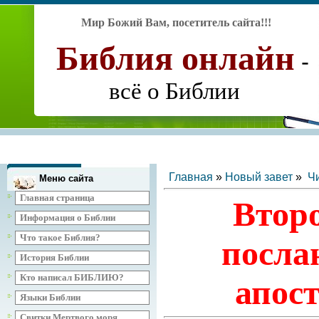
Мир Божий Вам, посетитель сайта
!!!
Библия
онлайн
-
всё о Библии
Главная
»
Новый завет
»
Ч
Меню сайта
Главная страница
Второ
Информация о Библии
Что такое Библия?
посла
История Библии
Кто написал БИБЛИЮ?
апос
Языки Библии
Свитки Мертвого моря