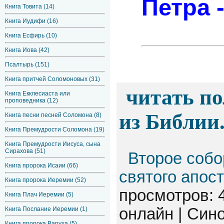
Петра 
Книга Товита (14)
Книга Иудифи (16)
Книга Есфирь (10)
Книга Иова (42)
Псалтырь (151)
Книга притчей Соломоновых (31)
читать по
Книга Екклесиаста или
проповедника (12)
из Библии.
Книга песни песней Соломона (8)
Книга Премудрости Соломона (19)
Книга Премудрости Иисуса, сына
Сирахова (51)
Второе собо
Книга пророка Исаии (66)
святого апос
Книга пророка Иеремии (52)
просмотров: 
Книга Плач Иеремии (5)
онлайн | Син
Книга Послание Иеремии (1)
Книга пророка Варуха (5)