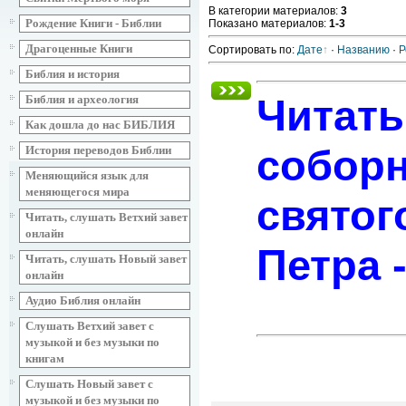
В категории материалов
:
3
Рождение Книги - Библии
Показано материалов
:
1-3
Драгоценные Книги
Сортировать по
:
Дате
·
Названию
·
Р
Библия и история
Читать
Библия и археология
Как дошла до нас БИБЛИЯ
соборн
История переводов Библии
Меняющийся язык для
меняющегося мира
святог
Читать, слушать Ветхий завет
онлайн
Петра 
Читать, слушать Новый завет
онлайн
Аудио Библия онлайн
Слушать Ветхий завет с
музыкой и без музыки по
книгам
Слушать Новый завет с
музыкой и без музыки по