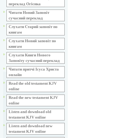
переклад Огієнка
Читати Новий Заповіт
сучасний переклад
Слухати Старий заповіт по
книгам
Слухати Новий заповіт по
книгам
Слухати Книги Нового
Заповіту сучасний переклад
Читати притчі Ісуса Христа
онлайн
Read the old testament KJV
online
Read the new testament KJV
online
Listen and download old
testament KJV online
Listen and download new
testament KJV online