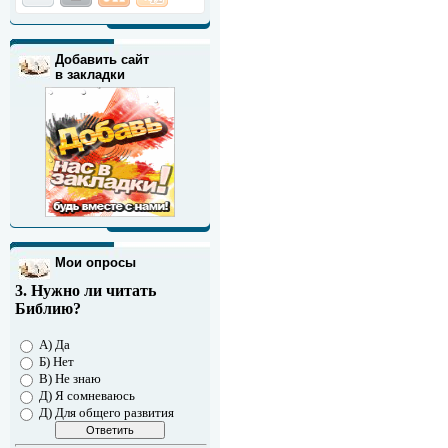
Добавить сайт
в закладки
Мои опросы
3. Нужно ли читать
Библию?
А) Да
Б) Нет
В) Не знаю
Д) Я сомневаюсь
Д) Для общего развития