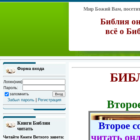
Мир Божий Вам, посетите
Библия он
всё о Би
Форма входа
БИБ
Логин(ник)
Пароль:
запомнить
Забыл пароль
|
Регистрация
Второе
Второе соб
Книги Библии
читать
читать он
Читайте Книги Ветхого завета: