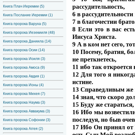
рассудительность,
Книга Плач Иеремии (5)
6 в рассудительности
Книга Послание Иеремии (1)
7 в благочестии брат
Книга пророка Варуха (5)
8 Если это в вас ест
Книга пророка Иезекииля (48)
Иисуса Христа.
Книга пророка Даниила (14)
9 А в ком нет сего, т
Книга пророка Осии (14)
10 Посему, братия, бо
не преткнетесь,
Книга пророка Иоиля (3)
11 ибо так откроется
Книга пророка Амоса (9)
12 Для того я никогд
Книга пророка Авдия (1)
истине.
Книга пророка Ионы (4)
13 Справедливым же п
Книга пророка Михея (7)
14 зная, что скоро д
Книга пророка Наума (3)
15 Буду же стараться
16 Ибо мы возвестил
Книга пророка Аввакума (3)
последуя, но быв оче
Книга пророка Софонии (3)
17 Ибо Он принял от 
Книга пророка Аггея (2)
есть Сын Мой возлюб