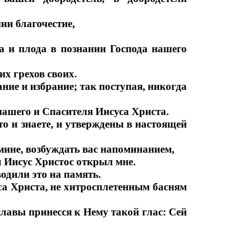
ии благочестие,
еха и плода в познании Господа нашего
их грехов своих.
ание и избрание; так поступая, никогда
 нашего и Спасителя Иисуса Христа.
то и знаете, и утверждены в настоящей
мине, возбуждать вас напоминанием,
ш Иисус Христос открыл мне.
водили это на память.
са Христа, не хитросплетенным басням
славы принесся к Нему такой глас: Сей