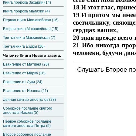
Книга пророка Захарии (14)
18 И этот глас, прине
Книга пророка Малахии (4)
19 И притом мы имеем
Первая книга Маккавейская (16)
светильнику, сияющем
сердцах ваших,
Вторая книга Маккавейская (15)
20 зная прежде всего
Третья книга Маккавейская (7)
21 Ибо никогда прор
Третья книга Ездры (16)
человеки, будучи дв
Читайте Книги Нового завета:
Евангелие от Матфея (28)
Слушать Второе пос
Евангелие от Марка (16)
Евангелие от Луки (24)
Евангелие от Иоанна (21)
Деяния святых апостолов (28)
Соборное послание святого
апостола Иакова (5)
Первое соборное послание
святого апостола Петра (5)
Второе соборное послание