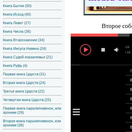
Книга Бытие (50)
Книга Исход (40)
Книга Левит (27)
Второе соб
Книга Числа (36)
Книга Второзаконие (34)
-10
Книга Иисуса Навина (24)
+10
Книга Судей израилевых (21)
Книга Руфь (4)
Первая книга Царств (31)
Вторая книга Царств (24)
Третья книга Царств (22)
Четвертая книга Царств (25)
Первая книга паралипоменон, или
хроники (29)
Вторая книга паралипоменон, или
хроники (36)