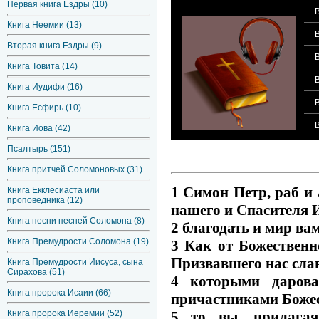
Первая книга Ездры (10)
Книга Неемии (13)
Вторая книга Ездры (9)
Книга Товита (14)
Книга Иудифи (16)
Книга Есфирь (10)
Книга Иова (42)
Псалтырь (151)
Книга притчей Соломоновых (31)
1 Симон Петр, раб и
Книга Екклесиаста или
проповедника (12)
нашего и Спасителя 
Книга песни песней Соломона (8)
2 благодать и мир ва
Книга Премудрости Соломона (19)
3 Как от Божественн
Призвавшего нас сла
Книга Премудрости Иисуса, сына
Сирахова (51)
4 которыми дарова
Книга пророка Исаии (66)
причастниками Божеск
Книга пророка Иеремии (52)
5 то вы, прилагая