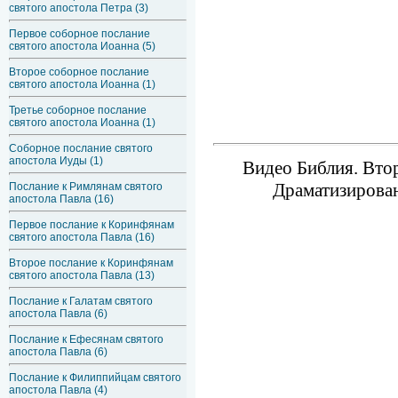
святого апостола Петра (3)
Первое соборное послание
святого апостола Иоанна (5)
Второе соборное послание
святого апостола Иоанна (1)
Третье соборное послание
святого апостола Иоанна (1)
Соборное послание святого
апостола Иуды (1)
Видео Библия. Втор
Драматизирован
Послание к Римлянам святого
апостола Павла (16)
Первое послание к Коринфянам
святого апостола Павла (16)
Второе послание к Коринфянам
святого апостола Павла (13)
Послание к Галатам святого
апостола Павла (6)
Послание к Ефесянам святого
апостола Павла (6)
Послание к Филиппийцам святого
апостола Павла (4)