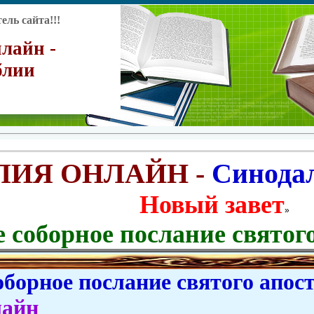
ль сайта!!!
лайн -
блии
ЛИЯ ОНЛАЙН -
Синода
Новый завет
»
 соборное послание святог
орное послание святого апост
лайн