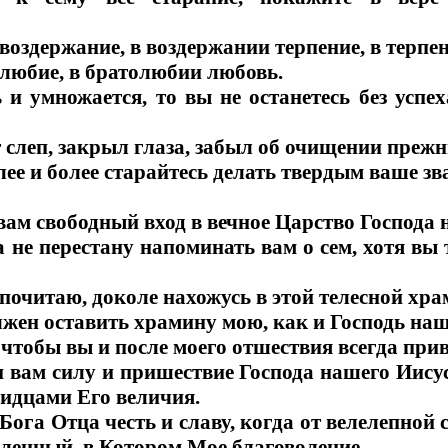
 воздержание, в воздержании терпение, в терпен
олюбие, в братолюбии любовь.
ь и умножается, то вы не останетесь без усп
от слеп, закрыл глаза, забыл об очищении прежн
лее и более старайтесь делать твердым ваше зв
 вам свободный вход в вечное Царство Господа
а не перестану напоминать вам о сем, хотя вы 
очитаю, доколе нахожусь в этой телесной хра
олжен оставить храмину мою, как и Господь на
, чтобы вы и после моего отшествия всегда при
и вам силу и пришествие Господа нашего Иису
видцами Его величия.
Бога Отца честь и славу, когда от велелепной 
ленный, в Котором Мое благоволение.