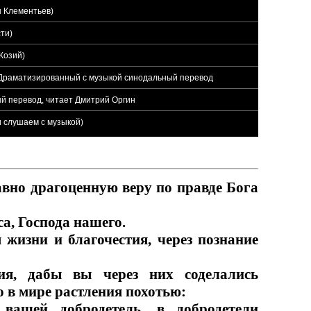
н Клементьев)
ти)
Козий)
 - Драматизированный с музыкой синодальный перевод
ый перевод, читает Дмитрий Оргин
и слушаем с музыкой)
авно драгоценную веру по правде Бога
а, Господа нашего.
 жизни и благочестия, через познание
ия, дабы вы через них соделались
 в мире растления похотью:
вашей добродетель, в добродетели