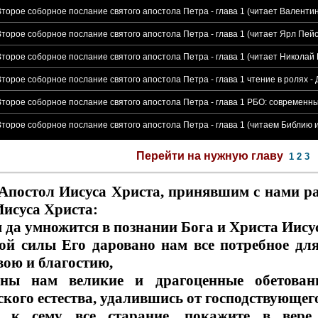
Второе соборное послание святого апостола Петра - глава 1 (читает Валенти
Второе соборное послание святого апостола Петра - глава 1 (читает Ярл Пейс
Второе соборное послание святого апостола Петра - глава 1 (читает Николай 
Второе соборное послание святого апостола Петра - глава 1 чтение в ролях
Второе соборное послание святого апостола Петра - глава 1 РБО: современн
Второе соборное послание святого апостола Петра - глава 1 (читаем Библию 
Перейти на нужную главу
1
2
3
 Апостол Иисуса Христа, принявшим с нами р
Иисуса Христа:
м да умножится в познании Бога и Христа Иисус
ой силы Его даровано нам все потребное для
вою и благостию,
ны нам великие и драгоценные обетован
ого естества, удалившись от господствующего
 к сему все старание, покажите в вере 