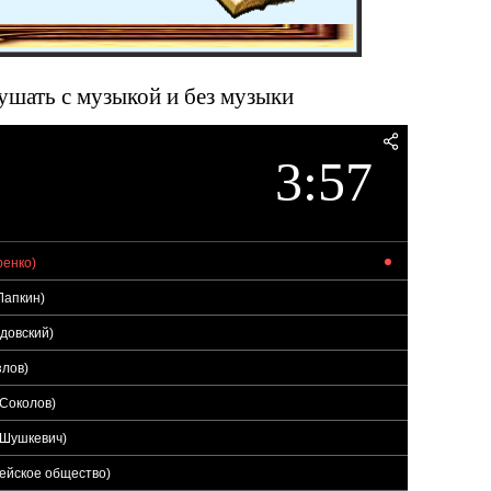
лушать с музыкой и без музыки
3:57
ренко)
Лапкин)
довский)
злов)
 Соколов)
 Шушкевич)
лейское общество)