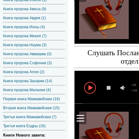
Книга пророка Иоиля (3)
Книга пророка Амоса (9)
Книга пророка Авдия (1)
Книга пророка Ионы (4)
Книга пророка Михея (7)
Книга пророка Наума (3)
Слушать Послан
Книга пророка Аввакума (3)
отдел
Книга пророка Софонии (3)
Книга пророка Аггея (2)
Книга пророка Захарии (14)
-10
Книга пророка Малахии (4)
+10
Первая книга Маккавейская (16)
Вторая книга Маккавейская (15)
Третья книга Маккавейская (7)
Третья книга Ездры (16)
Книги Нового завета: