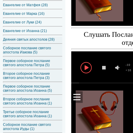
Евангелие от Матфея (28)
Евангелие от Марка (16)
Евангелие от Луки (24)
Евангелие от Иоанна (21)
Слушать Послан
Деяния святых апостолов (28)
отд
Соборное послание святого
апостола Иакова (5)
Первое соборное послание
святого апостола Петра (5)
-10
+10
Второе соборное послание
святого апостола Петра (3)
Первое соборное послание
святого апостола Иоанна (5)
Второе соборное послание
святого апостола Иоанна (1)
Третье соборное послание
святого апостола Иоанна (1)
Соборное послание святого
апостола Иуды (1)