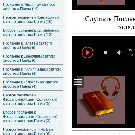
Послание к Римлянам святого
апостола Павла (16)
Слушать Послан
Первое послание к Коринфянам
святого апостола Павла (16)
отдел
Второе послание к Коринфянам
святого апостола Павла (13)
Послание к Галатам святого
апостола Павла (6)
-10
+10
Послание к Ефесянам святого
апостола Павла (6)
Послание к Филиппийцам святого
апостола Павла (4)
Послание к Колоссянам святого
апостола Павла (4)
Первое послание к
Фессалоникийцам (Солунянам)
святого апостола Павла (5)
Второе послание к
Фессалоникийцам (Солунянам)
святого апостола Павла (3)
Первое послание к Тимофею
святого апостола Павла (6)