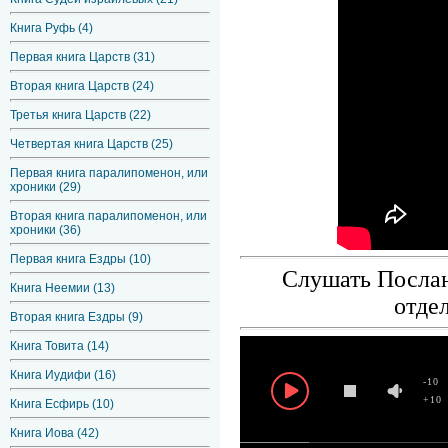
Книга Руфь (4)
Первая книга Царств (31)
Вторая книга Царств (24)
Третья книга Царств (22)
Четвертая книга Царств (25)
Первая книга паралипоменон, или
хроники (29)
Вторая книга паралипоменон, или
хроники (36)
Первая книга Ездры (10)
Слушать Послан
Книга Неемии (13)
отде
Вторая книга Ездры (9)
Книга Товита (14)
Книга Иудифи (16)
-10
+10
Книга Есфирь (10)
Книга Иова (42)