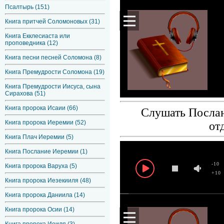
Псалтырь (151)
Книга притчей Соломоновых (31)
Книга Екклесиаста или
проповедника (12)
Книга песни песней Соломона (8)
Книга Премудрости Соломона (19)
Книга Премудрости Иисуса, сына
Сирахова (51)
Книга пророка Исаии (66)
Слушать Послан
Книга пророка Иеремии (52)
от
Книга Плач Иеремии (5)
Книга Послание Иеремии (1)
-10
Книга пророка Варуха (5)
+10
Книга пророка Иезекииля (48)
Книга пророка Даниила (14)
Книга пророка Осии (14)