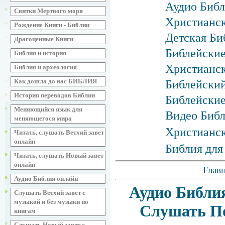
Аудио Библ
Свитки Мертвого моря
Христианск
Рождение Книги - Библии
Детская Би
Драгоценные Книги
Библейские
Библия и история
Христианск
Библия и археология
Как дошла до нас БИБЛИЯ
Библейски
История переводов Библии
Библейские
Меняющийся язык для
Видео Биб
меняющегося мира
Христианск
Читать, слушать Ветхий завет
онлайн
Библия для
Читать, слушать Новый завет
онлайн
Главн
Аудио Библия онлайн
Аудио Библи
Слушать Ветхий завет с
музыкой и без музыки по
Слушать По
книгам
Слушать Новый завет с