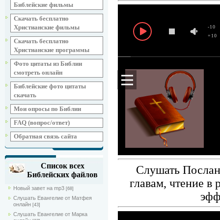
Библейские фильмы
Скачать бесплатно
Христианские фильмы
-10
+10
Скачать бесплатно
Христианские программы
Фото цитаты из Библии
смотреть онлайн
Библейские фото цитаты
скачать
Мои опросы по Библии
FAQ (вопрос/ответ)
Обратная связь сайта
Список всех
Слушать Послани
Библейских файлов
главам, чтение в
Новый завет на mp3
[68]
эфф
Слушать Евангелие от Матфея
онлайн
[43]
Слушать Евангелие от Марка