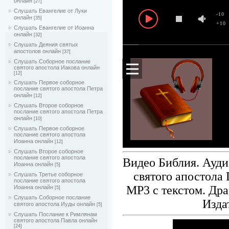
онлайн
[27]
Слушать Евангелие от Луки
-10
онлайн
[35]
+10
Слушать Евангелие от Иоанна
онлайн
[32]
Слушать Деяния святых
апостолов онлайн
[37]
Слушать Соборное послание
святого апостола Иакова онлайн
[12]
Слушать Первое соборное
послание святого апостола Петра
онлайн
[12]
Слушать Второе соборное
послание святого апостола Петра
онлайн
[10]
Слушать Первое соборное
послание святого апостола
Иоанна онлайн
[12]
Слушать Второе соборное
послание святого апостола
Видео Библия. Ауди
Иоанна онлайн
[5]
святого апостола 
Слушать Третье соборное
послание святого апостола
MP3 с текстом. Др
Иоанна онлайн
[5]
Слушать Соборное послание
Изда
святого апостола Иуды онлайн
[5]
Слушать Послание к Римлянам
святого апостола Павла онлайн
[24]