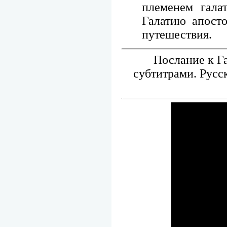
племенем гала
Галатию апосто
путешествия.
Послание к Га
субтитрами. Русс