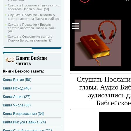
Слушать Послание к Титу святого
апостола Павла онлайн
[10]
Слушать Послание к Филимону
святого апостола Павла онлайн
[6]
Слушать Послание к Евреям
святого апостола Павла онлайн
[20]
Слушать Откровение святого
Иоанна Богослова онлайн
[31]
Книги Библии
читать
Книги Ветхого завета:
Слушать Послание
Книга Бытие (50)
главы. Аудио Би
Книга Исход (40)
аудиозапись 
Книга Левит (27)
Библейское
Книга Числа (36)
Книга Второзаконие (34)
Книга Иисуса Навина (24)
Книга Судей израилевых (21)