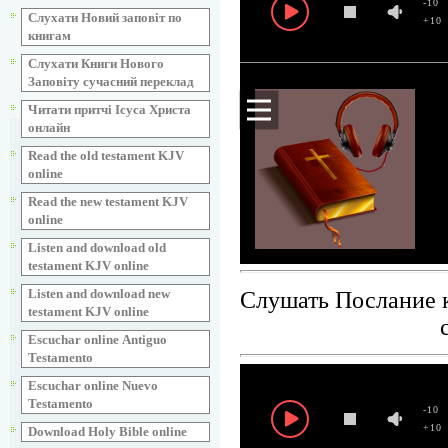
-10
Слухати Новий заповіт по
+10
книгам
Слухати Книги Нового
Заповіту сучасний переклад
Читати притчі Ісуса Христа
онлайн
Read the old testament KJV
online
Read the new testament KJV
online
Listen and download old
testament KJV online
Listen and download new
Слушать Послание к
testament KJV online
Escuchar online Аntiguo
Testamento
Escuchar online Nuevo
Testamento
-10
+10
Download Holy Bible online