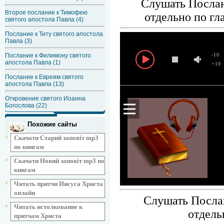
Слушать Послан
Второе послание к Тимофею
отдельно по г
святого апостола Павла (4)
Послание к Титу святого апостола
Павла (3)
Послание к Филимону святого
-10
апостола Павла (1)
+10
Послание к Евреям святого
апостола Павла (13)
Откровение святого Иоанна
Богослова (22)
Похожие сайты
Скачати Старий заповіт mp3
по книгам
Скачати Новий заповіт mp3 по
книгам
Читать притчи Иисуса Христа
онлайн
Слушать Послан
Читать истолкование к
отдель
притчам Христа