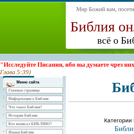
Мир Божий вам, посетит
Библия о
всё о Би
"Исследуйте Писания, ибо вы думаете чрез них
Глава 5:39)
Би
Меню сайта
Главная страница
Информация о Библии
Что такое Библия?
История Библии
Категории
Кто написал БИБЛИЮ?
Библи
Языки Библии