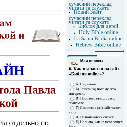
сучасний переклад
читати та слухати
Новий Завіт
сучасний переклад
нам
читати та слухати
Библия для детей
Holy Bible online
кой и
La Santa Biblia online
Hebrew Bible online
Мои опросы
АЙН
6. Как вы зашли на сайт
«Библия online»?
А) Случайно
тола Павла
Б) Зашёл (ла) потому, что
интересно
В) Посоветовали друзья,
ыкой
знакомые
Г) Сам искал (ла) сайт такого
типа
Д) Из поисковых систем
ла отдельно по
Е) Не знаю, как на него зашёл
(ла)