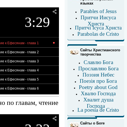
языках
Parables of Jesus
3:29
Притчи Иисуса
Христа
Притчі Ісуса Христа
Parabolas de Cristо
ие к Ефесянам - глава 1
Сайты Христианского
ие к Ефесянам - глава 2
творчества
ие к Ефесянам - глава 3
Славлю Бога
Прославляю Бога
ие к Ефесянам - глава 4
Поэзия Небес
ие к Ефесянам - глава 5
Поезія про Бога
Poetry about God
ие к Ефесянам - глава 6
Хвалю Господа
Хвалит душа
о по главам, чтение
Господа
La poesía de Cristo
Сайты о Боге