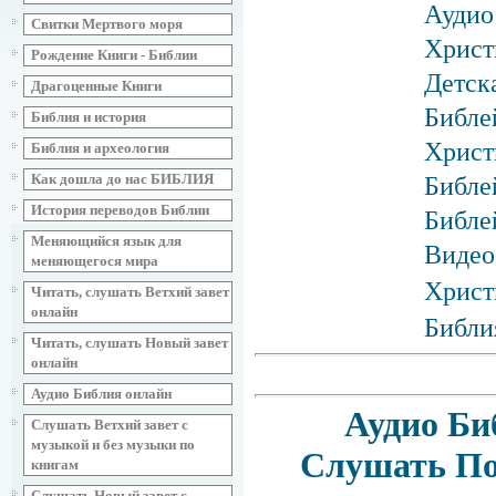
Аудио
Свитки Мертвого моря
Христ
Рождение Книги - Библии
Детск
Драгоценные Книги
Библе
Библия и история
Христ
Библия и археология
Как дошла до нас БИБЛИЯ
Библе
История переводов Библии
Библе
Меняющийся язык для
Видео
меняющегося мира
Христ
Читать, слушать Ветхий завет
онлайн
Библи
Читать, слушать Новый завет
онлайн
Аудио Библия онлайн
Аудио Би
Слушать Ветхий завет с
музыкой и без музыки по
Слушать По
книгам
Слушать Новый завет с