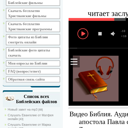
Библейские фильмы
Скачать бесплатно
читает засл
Христианские фильмы
Скачать бесплатно
Христианские программы
-10
+10
Фото цитаты из Библии
смотреть онлайн
Библейские фото цитаты
скачать
Мои опросы по Библии
FAQ (вопрос/ответ)
Обратная связь сайта
Список всех
Библейских файлов
Новый завет на mp3
[68]
Видео Библия. Ауди
Слушать Евангелие от Матфея
онлайн
[43]
апостола Павла с
Слушать Евангелие от Марка