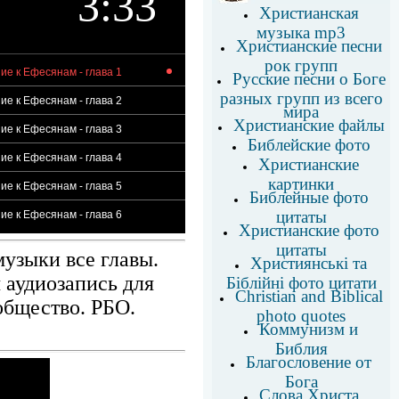
3:33
Христианская
музыка mp3
Христианские песни
рок групп
ие к Ефесянам - глава 1
Русские песни о Боге
разных групп из всего
ие к Ефесянам - глава 2
мира
Христианские файлы
ие к Ефесянам - глава 3
Библейские фото
ие к Ефесянам - глава 4
Христианские
картинки
ие к Ефесянам - глава 5
Библейные фото
цитаты
ие к Ефесянам - глава 6
Христианские фото
цитаты
узыки все главы.
Християнські та
 аудиозапись для
Біблійні фото цитати
Christian and Biblical
общество. РБО.
photo quotes
Коммунизм и
Библия
Благословение от
Бога
Слова Христа