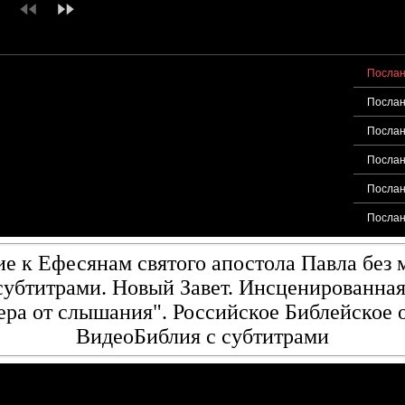
Послан
Послан
Послан
Послан
Послан
Послан
е к Ефесянам святого апостола Павла без м
субтитрами. Новый Завет. Инсценированная
ра от слышания". Российское Библейское 
ВидеоБиблия с субтитрами