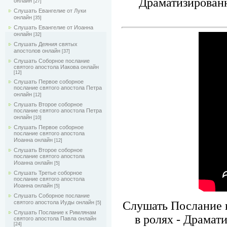
Драматизированн
онлайн
[27]
Слушать Евангелие от Луки
онлайн
[35]
Слушать Евангелие от Иоанна
онлайн
[32]
Слушать Деяния святых
апостолов онлайн
[37]
Слушать Соборное послание
святого апостола Иакова онлайн
[12]
Слушать Первое соборное
послание святого апостола Петра
онлайн
[12]
Слушать Второе соборное
послание святого апостола Петра
онлайн
[10]
Слушать Первое соборное
послание святого апостола
Иоанна онлайн
[12]
Слушать Второе соборное
послание святого апостола
Иоанна онлайн
[5]
Слушать Третье соборное
послание святого апостола
Иоанна онлайн
[5]
Слушать Соборное послание
Слушать Послание к
святого апостола Иуды онлайн
[5]
Слушать Послание к Римлянам
в ролях - Драма
святого апостола Павла онлайн
[24]