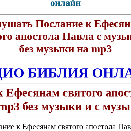
онлайн
ушать Послание к Ефеся
ого апостола Павла с музы
без музыки на mp3
ДИО БИБЛИЯ ОНЛ
к Ефесянам святого апос
mp3 без музыки и с муз
ние к Ефесянам святого апостола Пав