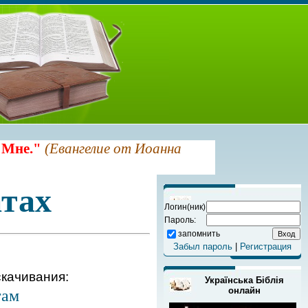
 Мне."
(Евангелие от Иоанна
тах
Логин(ник)
Пароль:
запомнить
Забыл пароль
|
Регистрация
качивания:
Українська Біблія
онлайн
гам