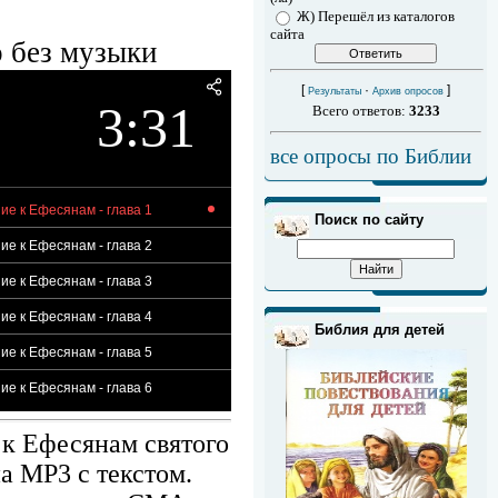
Ж) Перешёл из каталогов
сайта
о без музыки
[
·
]
Результаты
Архив опросов
3:31
Всего ответов:
3233
все опросы по Библии
ие к Ефесянам - глава 1
Поиск по сайту
ие к Ефесянам - глава 2
ие к Ефесянам - глава 3
ие к Ефесянам - глава 4
Библия для детей
ие к Ефесянам - глава 5
ие к Ефесянам - глава 6
 к Ефесянам святого
на MP3 с текстом.