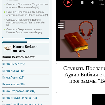
-10
Слушать Послание к Титу святого
+10
апостола Павла онлайн
[10]
Слушать Послание к Филимону
святого апостола Павла онлайн
[6]
Слушать Послание к Евреям
святого апостола Павла онлайн
[20]
Слушать Откровение святого
Иоанна Богослова онлайн
[31]
Книги Библии
читать
Книги Ветхого завета:
Книга Бытие (50)
Слушать Послани
Книга Исход (40)
Аудио Библия с 
Книга Левит (27)
программы "Ве
Книга Числа (36)
Книга Второзаконие (34)
Книга Иисуса Навина (24)
Книга Судей израилевых (21)