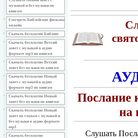
музыкой и без музыки по
книгам
Смотреть Библейские фильмы
Сл
онлайн
Скачать бесплатно Библию
свят
Скачать бесплатно Ветхий
завет с музыкой в аудио
формате mp3 по книгам
Скачать бесплатно Ветхий
завет без музыки по книгам
АУ
Скачать бесплатно Новый
завет с музыкой в аудио
формате mp3 по книгам
Послание 
Скачать бесплатно Новый
завет без музыки по книгам
на 
Скачать бесплатно Новый
завет по главам с музыкой и
без музыки в аудио формате
mp3
Слушать Посла
Скачать бесплатно