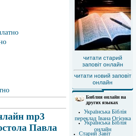
платно
но
читати старий
заповіт онлайн
читати новий заповіт
онлайн
тно
Библия онлайн на
других языках
Українська Біблія
онлайн mp3
переклад Івана Огієнка
Українська Біблія
остола Павла
онлайн
Старий Завіт