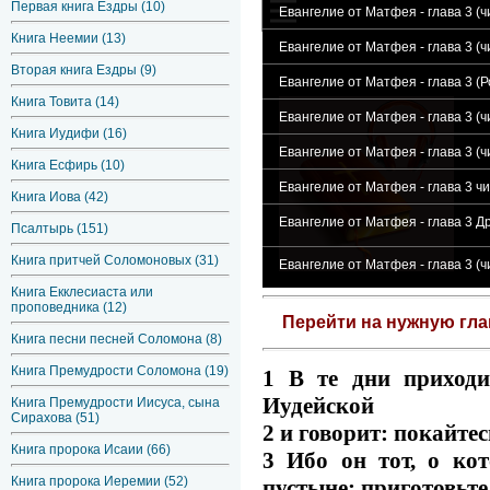
Первая книга Ездры (10)
Евангелие от Матфея - глава 3 (
Книга Неемии (13)
Евангелие от Матфея - глава 3 (
Вторая книга Ездры (9)
Евангелие от Матфея - глава 3 (
Книга Товита (14)
Евангелие от Матфея - глава 3 (
Книга Иудифи (16)
Евангелие от Матфея - глава 3 (
Книга Есфирь (10)
Евангелие от Матфея - глава 3 ч
Книга Иова (42)
Евангелие от Матфея - глава 3 
Псалтырь (151)
Книга притчей Соломоновых (31)
Евангелие от Матфея - глава 3 (
Книга Екклесиаста или
проповедника (12)
Перейти на нужную гл
Книга песни песней Соломона (8)
Книга Премудрости Соломона (19)
1 В те дни приходи
Иудейской
Книга Премудрости Иисуса, сына
Сирахова (51)
2 и говорит: покайте
Книга пророка Исаии (66)
3 Ибо он тот, о ко
Книга пророка Иеремии (52)
пустыне: приготовьте