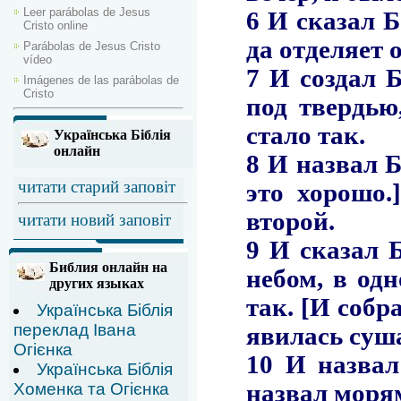
Leer parábolas de Jesus
Cristo online
Parábolas de Jesus Cristo
vídeo
Imágenes de las parábolas de
Cristo
Українська Біблія
онлайн
читати старий заповіт
читати новий заповіт
Библия онлайн на
других языках
Українська Біблія
переклад Івана
Огієнка
Українська Біблія
Хоменка та Огієнка