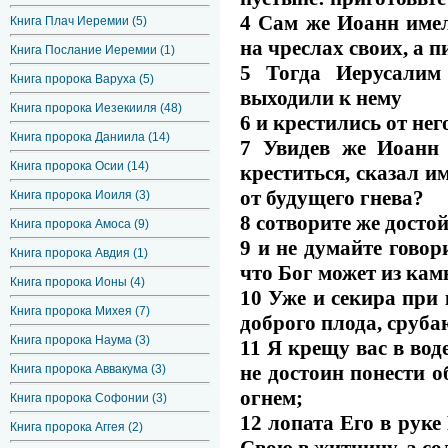
4 Сам же Иоанн имел
Книга Плач Иеремии (5)
на чреслах своих, а 
Книга Послание Иеремии (1)
5 Тогда Иерусалим
Книга пророка Варуха (5)
выходили к нему
Книга пророка Иезекииля (48)
6 и крестились от нег
Книга пророка Даниила (14)
7 Увидев же Иоанн 
Книга пророка Осии (14)
креститься, сказал 
от будущего гнева?
Книга пророка Иоиля (3)
8 сотворите же дост
Книга пророка Амоса (9)
9 и не думайте говор
Книга пророка Авдия (1)
что Бог может из кам
Книга пророка Ионы (4)
10 Уже и секира при 
Книга пророка Михея (7)
доброго плода, сруба
Книга пророка Наума (3)
11 Я крещу вас в вод
не достоин понести о
Книга пророка Аввакума (3)
огнем;
Книга пророка Софонии (3)
12 лопата Его в руке
Книга пророка Аггея (2)
Свою в житницу, а с