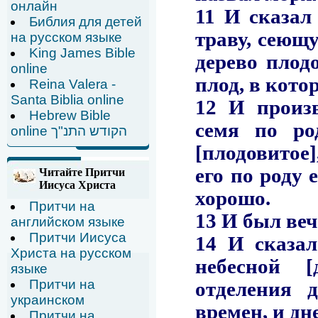
онлайн
Библия для детей
на русском языке
King James Bible
online
Reina Valera -
Santa Biblia online
Hebrew Bible
online הקודש התנ"ך
Читайте Притчи
Иисуса Христа
Притчи на
английском языке
Притчи Иисуса
Христа на русском
языке
Притчи на
украинском
Притчи на