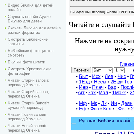
Видео Библия для детей
онлайн
теги гл
Синодальный перевод Библии|
Слушать онлайн Аудио
Библию для детей
Читайте и слушайте 
Скачать Библию для детей в
разных форматах
Нажмите на сокращ
Смотреть Библейские
картинки
нужну
Библейские фото цитаты
смотреть
Біблійні фото цитати
Смотреть Христианские
фотографии
Читати Старий заповіт,
переклад Хоменка
Читати Старий заповіт,
переклад Огієнка
Читати Старий Заповіт
сучасний переклад
Читати Новий заповіт,
переклад Хоменка
Читати Новий заповіт,
переклад Огієнка