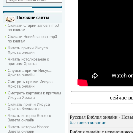
Похожие сайты
Скачати Старий заповіт mp3
по книгам
Скачати Новий заповіт mp3
по книгам
Читать притчи Иисуса
Христа онлайн
Читать истолкование к
притчам Христа
Слушать притчи Иисуса
Христа онлайн
Смотреть притчи Иисуса
Христа онлайн
Смотреть картинки к притчам
сейчас в
Иисуса Христа
Скачать притчи Иисуса
Христа бесплатно
Читать истории Ветхого
Русская Библия онлайн - Новы
Завета онлайн
благовествование
|
Читать истории Нового
Завета онлайн
Библия онлайн с неканоническ