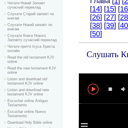
Читати Новий Заповіт
сучасний переклад
Слухати Старий заповіт по
книгам
Слухати Новий заповіт по
книгам
Слухати Книги Нового
Заповіту сучасний переклад
Читати притчі Ісуса Христа
онлайн
Read the old testament KJV
online
Read the new testament KJV
online
Listen and download old
testament KJV online
Listen and download new
testament KJV online
Escuchar online Аntiguo
Testamento
Escuchar online Nuevo
Testamento
Download Holy Bible online