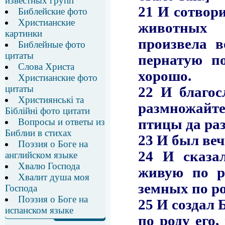
известных групп
Библейские фото
Христианские
картинки
Библейные фото
цитаты
Слова Христа
Христианские фото
цитаты
Християнські та
Біблійні фото цитати
Вопросы и ответы из
Библии в стихах
Поэзия о Боге на
английском языке
Хвалю Господа
Хвалит душа моя
Господа
Поэзия о Боге на
испанском языке