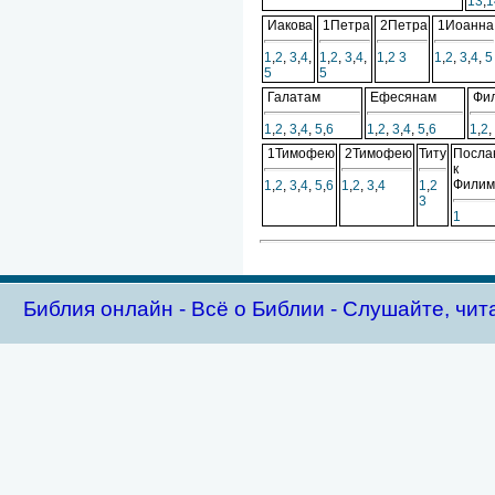
13
,
1
Иакова
1Петра
2Петра
1Иоанна
1
,
2
,
3
,
4
,
1
,
2
,
3
,
4
,
1
,
2
3
1
,
2
,
3
,
4
,
5
5
5
Галатам
Ефесянам
Фил
1
,
2
,
3
,
4
,
5
,
6
1
,
2
,
3
,
4
,
5
,
6
1
,
2
,
1Тимофею
2Тимофею
Титу
Посла
к
Филим
1
,
2
,
3
,
4
,
5
,
6
1
,
2
,
3
,
4
1
,
2
3
1
Библия oнлайн - Всё о Библии - Слушайте, чит