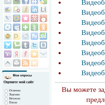
Видеоби
Видеоби
Видеоби
Видеоби
Видеоби
Видеоби
Видеоби
Видеоби
Мои опросы
Оцените мой сайт
Вы можете за
Отлично
Хорошо
предл
Неплохо
Плохо