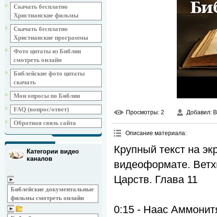
Скачать бесплатно
Христианские фильмы
Скачать бесплатно
Христианские программы
Фото цитаты из Библии
смотреть онлайн
Библейские фото цитаты
скачать
Мои опросы по Библии
FAQ (вопрос/ответ)
Просмотры
: 2
Добавил
: 
Обратная связь сайта
Описание материала
:
Крупный текст на эк
Категории видео
каналов
видеоформате. Ветхи
Царств. Глава 11
Библейские документальные
фильмы смотреть онлайн
0:15 - Наас Аммонит