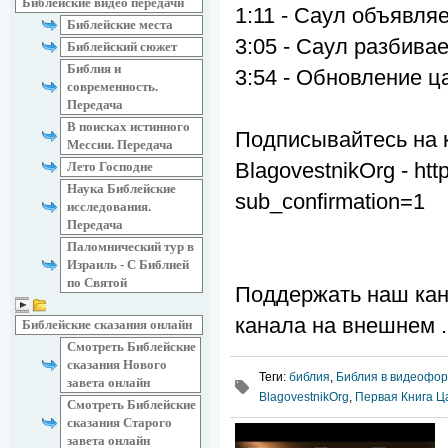
Библейские видео передачи
1:11 - Саул объявля
Библейские места
3:05 - Саул разбива
Библейский сюжет
Библия и
3:54 - Обновление ц
современность.
Передача
В поисках истинного
Подписывайтесь на 
Мессии. Передача
BlagovestnikOrg - ht
Лето Господне
Наука Библейские
sub_confirmation=1
исследования.
Передача
Паломнический тур в
Израиль - С Библией
по Святой
Поддержать наш кан
канала на внешнем .
Библейские сказания онлайн
Смотреть Библейские
сказания Нового
Теги
:
библия
,
Библия в видеофо
завета онлайн
BlagovestnikOrg
,
Первая Книга Ца
Смотреть Библейские
сказания Старого
завета онлайн