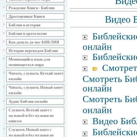
Виде
Рождение Книги - Библии
Видео Б
Драгоценные Книги
Библия и история
Библейски
Библия и археология
Как дошла до нас БИБЛИЯ
онлайн
История переводов Библии
Библейски
Меняющийся язык для
Смотрет
меняющегося мира
Читать, слушать Ветхий завет
Смотреть Биб
онлайн
онлайн
Читать, слушать Новый завет
онлайн
Смотреть Биб
Аудио Библия онлайн
онлайн
Слушать Ветхий завет с
музыкой и без музыки по
Видео Биб
книгам
Библейски
Слушать Новый завет с
музыкой и без музыки по