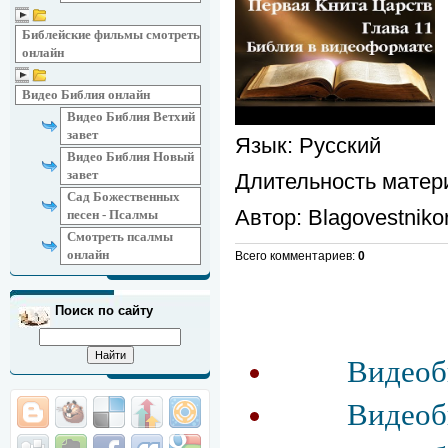
Библейские фильмы смотреть
онлайн
Видео Библия онлайн
Видео Библия Ветхий
завет
Язык
: Русский
Видео Библия Новый
завет
Длительность матер
Сад Божественных
Автор
: Blagovestniko
песен - Псалмы
Смотреть псалмы
онлайн
Всего комментариев
:
0
Поиск по сайту
Видеоби
Видеоби