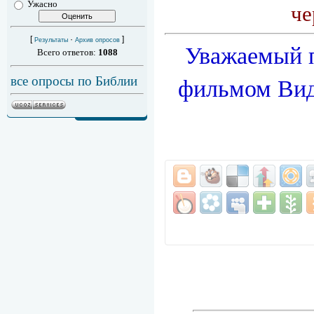
Ужасно
че
[
·
]
Результаты
Архив опросов
Уважаемый п
Всего ответов:
1088
все опросы по Библии
фильмом
Вид