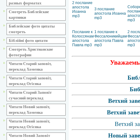
разных форматах
2 послание
Собор
апостола
3 послание
посла
Смотреть Библейские
Иоанна
апостола Иоанна
апост
mp3
картинки
mp3
mp3
Библейские фото цитаты
смотреть
Послание к
1 послание к
2 посл
Колоссянам
Фессалоникийцам
Фесса
Біблійні фото цитати
апостола
апостола Павла
апосто
Павла mp3
mp3
mp3
Смотреть Христианские
фотографии
Уважаемые
Читати Старий заповіт,
переклад Хоменка
Библ
Читати Старий заповіт,
переклад Огієнка
Биб
Читати Старий Заповіт
сучасний переклад
Ветхий зав
Читати Новий заповіт,
Ветхий заве
переклад Хоменка
Читати Новий заповіт,
Ветхий за
переклад Огієнка
Новый заве
Читати Новий Заповіт