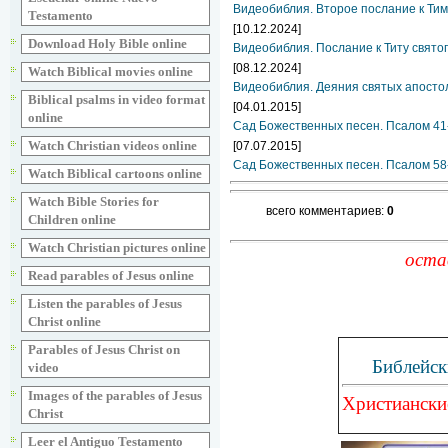
Видеобиблия. Второе послание к Тим
Testamento
[10.12.2024]
Download Holy Bible online
Видеобиблия. Послание к Титу свято
[08.12.2024]
Watch Biblical movies online
Видеобиблия. Деяния святых апосто
Biblical psalms in video format
[04.01.2015]
online
Сад Божественных песен. Псалом 41
Watch Christian videos online
[07.07.2015]
Сад Божественных песен. Псалом 58
Watch Biblical cartoons online
Watch Bible Stories for
всего комментариев:
0
Children online
Watch Christian pictures online
оста
Read parables of Jesus online
Listen the parables of Jesus
Christ online
Parables of Jesus Christ on
Библейск
video
Images of the parables of Jesus
Христиански
Christ
Leer el Antiguo Testamento