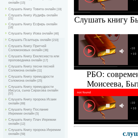
онлайн
[15]
Слушать Книгу Товита онлайн
[19]
Слушать Книгу Иудифь онлайн
Слушать книгу Бы
[21]
Слушать Книгу Есфирь онлайн
[16]
Слушать Книгу Иова онлайн
[46]
Слушать Псалтырь онлайн
[210]
Слушать Книгу Притчей
-10
Соломоновых онлайн
[36]
+10
Слушать Книгу Екклесиаста или
проповедника онлайн
[17]
Слушать Книгу песни песней
Соломона онлайн
[11]
РБО: совреме
Слушать Книгу премудрости
Соломона онлайн
Моисеева, Быт
[25]
Слушать Книгу премудрости
Иисуса, сына Сирахова онлайн
not found
[57]
Слушать Книгу пророка Исаии
-10
онлайн
[69]
+10
Слушать Книгу Послание
Иеремии онлайн
[5]
Слушать Книгу Плач Иеремии
онлайн
[12]
Слушать Книгу пророка Иеремии
слуш
онлайн
[59]