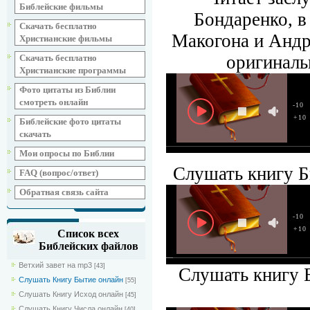
Библейские фильмы
Бондаренко, 
Скачать бесплатно
Макогона и Андр
Христианские фильмы
оригиналь
Скачать бесплатно
Христианские программы
Фото цитаты из Библии
смотреть онлайн
-10
+10
Библейские фото цитаты
скачать
Мои опросы по Библии
Слушать книгу Б
FAQ (вопрос/ответ)
Обратная связь сайта
-10
+10
Список всех
Библейских файлов
Ветхий завет на mp3
[43]
Слушать книгу Б
Слушать Книгу Бытие онлайн
[55]
Слушать Книгу Исход онлайн
[45]
Слушать Книгу Числа онлайн
[40]