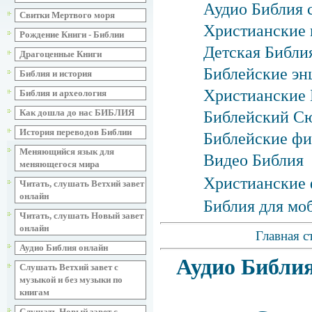
Аудио Библия 
Свитки Мертвого моря
Христианские 
Рождение Книги - Библии
Детская Библия
Драгоценные Книги
Библейские эн
Библия и история
Христианские 
Библия и археология
Как дошла до нас БИБЛИЯ
Библейский С
История переводов Библии
Библейские фи
Меняющийся язык для
Видео Библия
меняющегося мира
Христианские 
Читать, слушать Ветхий завет
онлайн
Библия для мо
Читать, слушать Новый завет
онлайн
Главная с
Аудио Библия онлайн
Аудио Библия
Слушать Ветхий завет с
музыкой и без музыки по
книгам
Слушать Новый завет с