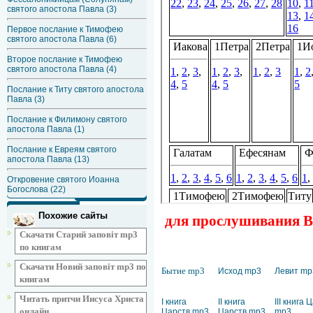
святого апостола Павла (3)
Первое послание к Тимофею
святого апостола Павла (6)
Второе послание к Тимофею
святого апостола Павла (4)
Послание к Титу святого апостола
Павла (3)
Послание к Филимону святого
апостола Павла (1)
Послание к Евреям святого
апостола Павла (13)
Откровение святого Иоанна
Богослова (22)
Похожие сайты
для прослушивания Ве
Скачати Старий заповіт mp3
по книгам
Скачати Новий заповіт mp3 по
Бытие mp3
Исход mp3
Левит mp
книгам
Читать притчи Иисуса Христа
I книга
II книга
III книга 
онлайн
Царств mp3
Царств mp3
mp3