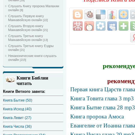
онлайн
[18]
Слушать Книгу пророка Малахии
онлайн
[8]
Слушать Первую книгу
Маккавейскую онлайн
[22]
Слушать Вторую книгу
Маккавейскую онлайн
[21]
Слушать Третью книгу
Маккавейскую онлайн
[13]
Слушать Третью книгу Ездры
онлайн
[21]
Неканонические книги слушать
онлайн
[215]
рекомендуе
Книги Библии
рекоменд
читать
Первая книга Царств глав
Книги Ветхого завета:
Книга Товита глава 3 mp3
Книга Бытие (50)
Книга Бытие глава 28 mp3
Книга Исход (40)
Книга пророка Амоса
Книга Левит (27)
Евангелие от Иоанна глав
Книга Числа (36)
Книга Числа глава 20 mp3