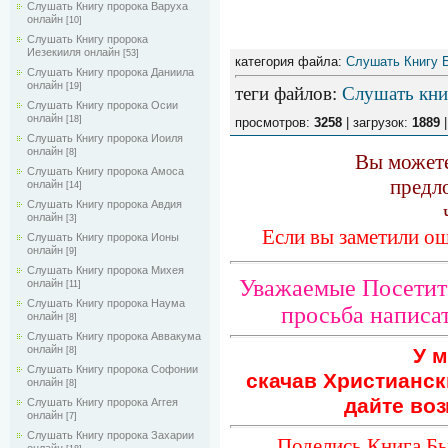
Слушать Книгу пророка Варуха
онлайн
[10]
Слушать Книгу пророка
Иезекииля онлайн
[53]
категория файла:
Слушать Книгу 
Слушать Книгу пророка Даниила
онлайн
[19]
теги файлов
:
Слушать кни
Слушать Книгу пророка Осии
онлайн
[18]
просмотров:
3258
| загрузок:
1889
|
Слушать Книгу пророка Иоиля
онлайн
[8]
Вы можете
Слушать Книгу пророка Амоса
предл
онлайн
[14]
Слушать Книгу пророка Авдия
онлайн
[3]
Если вы заметили ош
Слушать Книгу пророка Ионы
онлайн
[9]
Слушать Книгу пророка Михея
Уважаемые Посетите
онлайн
[11]
Слушать Книгу пророка Наума
просьба написат
онлайн
[8]
Слушать Книгу пророка Аввакума
онлайн
У м
[8]
Слушать Книгу пророка Софонии
скачав Христианск
онлайн
[8]
дайте воз
Слушать Книгу пророка Аггея
онлайн
[7]
Слушать Книгу пророка Захарии
Поделись Книга Бы