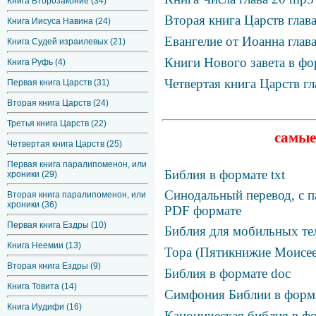
Книга Второзаконие (34)
Вторая книга Царств глав
Книга Иисуса Навина (24)
Евангелие от Иоанна глав
Книга Судей израилевых (21)
Книги Нового завета в фо
Книга Руфь (4)
Четвертая книга Царств г
Первая книга Царств (31)
Вторая книга Царств (24)
Третья книга Царств (22)
самые
Четвертая книга Царств (25)
Первая книга паралипоменон, или
Библия в формате txt
хроники (29)
Синодальный перевод, с п
Вторая книга паралипоменон, или
хроники (36)
PDF формате
Первая книга Ездры (10)
Библия для мобильных те
Книга Неемии (13)
Тора (Пятикнижие Моисее
Вторая книга Ездры (9)
Библия в формате doc
Книга Товита (14)
Симфония Библии в фор
Книга Иудифи (16)
Каноническая библия в фо