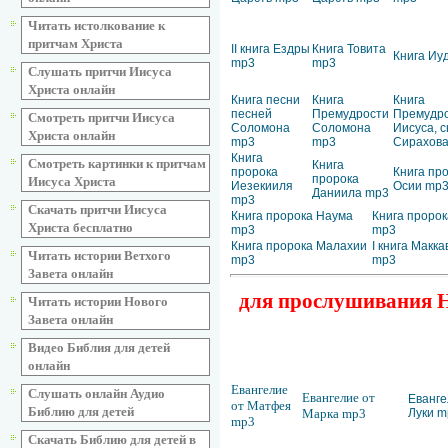
Читать истолкование к
притчам Христа
II книга Ездры
Книга Товита
Книга Иу
mp3
mp3
Слушать притчи Иисуса
Христа онлайн
Книга песни
Книга
Книга
песней
Премудрости
Премудр
Смотреть притчи Иисуса
Соломона
Соломона
Иисуса, 
Христа онлайн
mp3
mp3
Сирахов
Книга
Смотреть картинки к притчам
Книга
пророка
Книга пр
пророка
Иисуса Христа
Иезекииля
Осии mp
Даниила mp3
mp3
Скачать притчи Иисуса
Книга пророка Наума
Книга пророк
Христа бесплатно
mp3
mp3
Книга пророка Малахии
I книга Макк
Читать истории Ветхого
mp3
mp3
Завета онлайн
для прослушивания Но
Читать истории Нового
Завета онлайн
Видео Библия для детей
онлайн
Евангелие
Слушать онлайн Аудио
Евангелие от
Еванге
от Матфея
Библию для детей
Марка mp3
Луки m
mp3
Скачать Библию для детей в