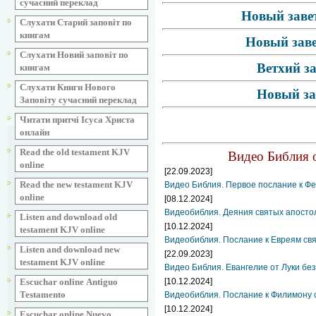
сучасний переклад
Новый завет
Слухати Старий заповіт по
книгам
Новый заве
Слухати Новий заповіт по
Ветхий з
книгам
Слухати Книги Нового
Новый за
Заповіту сучасний переклад
Читати притчі Ісуса Христа
онлайн
Read the old testament KJV
Видео Библия о
online
[22.09.2023]
Read the new testament KJV
Видео Библия. Первое послание к Фе
online
[08.12.2024]
Видеобиблия. Деяния святых апосто
Listen and download old
[10.12.2024]
testament KJV online
Видеобиблия. Послание к Евреям свя
Listen and download new
[22.09.2023]
testament KJV online
Видео Библия. Евангелие от Луки бе
Escuchar online Аntiguo
[10.12.2024]
Testamento
Видеобиблия. Послание к Филимону с
[10.12.2024]
Escuchar online Nuevo