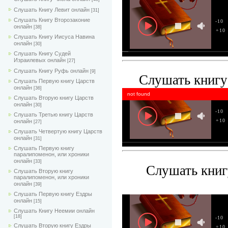
Слушать Книгу Левит онлайн
[31]
Слушать Книгу Второзаконие
-10
онлайн
[38]
+10
Слушать Книгу Иисуса Навина
онлайн
[30]
Слушать Книгу Судей
Израилевых онлайн
[27]
Слушать Книгу Руфь онлайн
[9]
Слушать книгу
Слушать Первую книгу Царств
онлайн
[36]
not found
Слушать Вторую книгу Царств
онлайн
[30]
-10
Слушать Третью книгу Царств
+10
онлайн
[27]
Слушать Четвертую книгу Царств
онлайн
[31]
Слушать Первую книгу
паралипоменон, или хроники
онлайн
[33]
Слушать книг
Слушать Вторую книгу
паралипоменон, или хроники
онлайн
[39]
Слушать Первую книгу Ездры
онлайн
[15]
Слушать Книгу Неемии онлайн
[18]
-10
Слушать Вторую книгу Ездры
+10