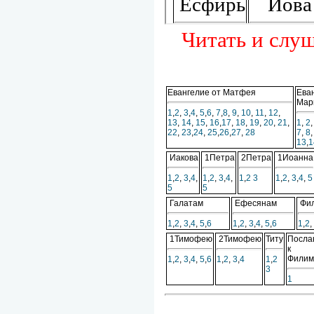
Читать и слуш
Евангелие от Матфея
Ева
Мар
1
,
2
,
3
,
4
,
5
,
6
,
7
,
8
,
9
,
10
,
11
,
12
,
13
,
14
,
15
,
16
,
17
,
18
,
19
,
20
,
21
,
1
,
2
22
,
23
,
24
,
25
,
26
,
27
,
28
7
,
8
13
,
1
Иакова
1Петра
2Петра
1Иоанна
1
,
2
,
3
,
4
,
1
,
2
,
3
,
4
,
1
,
2
3
1
,
2
,
3
,
4
,
5
5
5
Галатам
Ефесянам
Фил
1
,
2
,
3
,
4
,
5
,
6
1
,
2
,
3
,
4
,
5
,
6
1
,
2
,
1Тимофею
2Тимофею
Титу
Посла
к
Филим
1
,
2
,
3
,
4
,
5
,
6
1
,
2
,
3
,
4
1
,
2
3
1