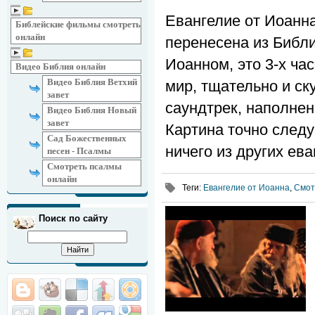
Евангелие от Иоанна
Библейские фильмы смотреть
онлайн
перенесена из Библи
Иоанном, это 3-х ча
Видео Библия онлайн
Видео Библия Ветхий
мир, тщательно и с
завет
саундтрек, наполнен
Видео Библия Новый
завет
Картина точно следу
Сад Божественных
ничего из других ев
песен - Псалмы
Смотреть псалмы
онлайн
Теги
:
Евангелие от Иоанна
,
Смот
Поиск по сайту