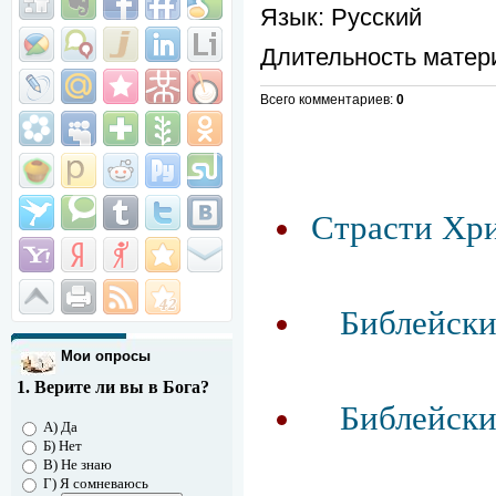
Язык
: Русский
Длительность матер
Всего комментариев
:
0
Страсти Хрис
Библейски
Мои опросы
1. Верите ли вы в Бога?
Библейски
А) Да
Б) Нет
В) Не знаю
Г) Я сомневаюсь