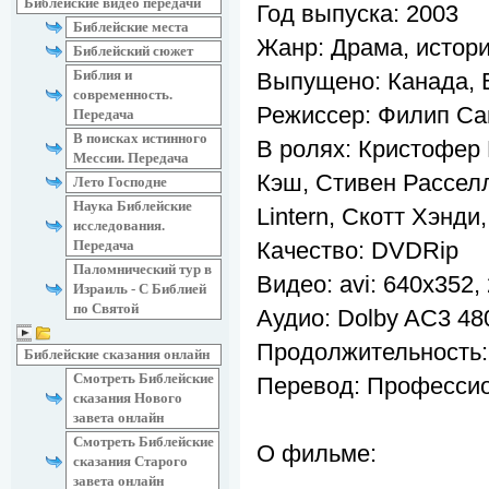
Библейские видео передачи
Год выпуска: 2003
Библейские места
Жанр: Драма, истор
Библейский сюжет
Библия и
Выпущено: Канада, 
современность.
Режиссер: Филип С
Передача
В поисках истинного
В ролях: Кристофер 
Мессии. Передача
Кэш, Стивен Расселл
Лето Господне
Наука Библейские
Lintern, Скотт Хэнди,
исследования.
Качество: DVDRip
Передача
Паломнический тур в
Видео: avi: 640x352,
Израиль - С Библией
по Святой
Аудио: Dolby AC3 4
Продолжительность: 
Библейские сказания онлайн
Смотреть Библейские
Перевод: Профессио
сказания Нового
завета онлайн
Смотреть Библейские
О фильме:
сказания Старого
завета онлайн