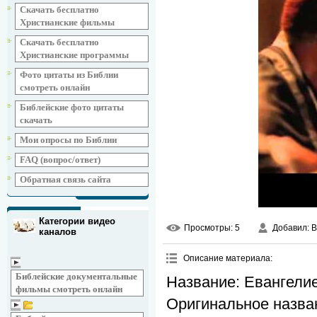
Скачать бесплатно
Христианские фильмы
Скачать бесплатно
Христианские программы
Фото цитаты из Библии
смотреть онлайн
Библейские фото цитаты
скачать
Мои опросы по Библии
FAQ (вопрос/ответ)
Обратная связь сайта
Категории видео
Просмотры
: 5
Добавил
: 
каналов
Описание материала
:
Библейские документальные
Название: Евангели
фильмы смотреть онлайн
Оригинальное назван