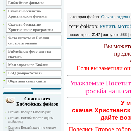
Библейские фильмы
Скачать бесплатно
Христианские фильмы
категория файла:
Скачать отдельн
Скачать бесплатно
теги файлов
:
купить мото
Христианские программы
просмотров:
2147
| загрузок:
263
| 
Фото цитаты из Библии
смотреть онлайн
Вы можете
Библейские фото цитаты
предл
скачать
Мои опросы по Библии
Если вы заметили ош
FAQ (вопрос/ответ)
Обратная связь сайта
Уважаемые Посетите
просьба написат
Список всех
У м
Библейских файлов
скачав Христианск
Скачать полную Библию
[312]
дайте воз
Скачать Ветхий завет в одним
файле
[69]
Поделись Второе собор
Скачать Ветхий завет по книгам
[102]