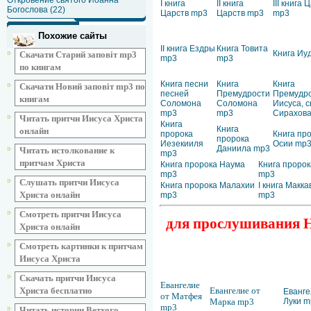
Откровение святого Иоанна
I книга
II книга
III книга 
Богослова (22)
Царств mp3
Царств mp3
mp3
Похожие сайты
II книга Ездры
Книга Товита
Книга Иу
Скачати Старий заповіт mp3
mp3
mp3
по книгам
Книга песни
Книга
Книга
Скачати Новий заповіт mp3 по
песней
Премудрости
Премудр
книгам
Соломона
Соломона
Иисуса, 
mp3
mp3
Сирахов
Читать притчи Иисуса Христа
Книга
Книга
онлайн
пророка
Книга пр
пророка
Иезекииля
Осии mp
Даниила mp3
Читать истолкование к
mp3
притчам Христа
Книга пророка Наума
Книга пророк
mp3
mp3
Слушать притчи Иисуса
Книга пророка Малахии
I книга Макк
Христа онлайн
mp3
mp3
Смотреть притчи Иисуса
для прослушивания Но
Христа онлайн
Смотреть картинки к притчам
Иисуса Христа
Скачать притчи Иисуса
Евангелие
Христа бесплатно
Евангелие от
Еванге
от Матфея
Марка mp3
Луки m
mp3
Читать истории Ветхого