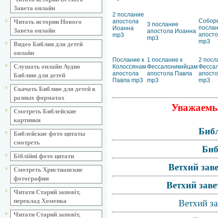
Завета онлайн
2 послание
Собор
Читать истории Нового
апостола
3 послание
посла
Иоанна
Завета онлайн
апостола Иоанна
апост
mp3
mp3
mp3
Видео Библия для детей
онлайн
Послание к
1 послание к
2 посл
Слушать онлайн Аудио
Колоссянам
Фессалоникийцам
Фесса
апостола
апостола Павла
апосто
Библию для детей
Павла mp3
mp3
mp3
Скачать Библию для детей в
разных форматах
Уважаемые
Смотреть Библейские
картинки
Библ
Библейские фото цитаты
смотреть
Биб
Біблійні фото цитати
Ветхий зав
Смотреть Христианские
фотографии
Ветхий заве
Читати Старий заповіт,
переклад Хоменка
Ветхий за
Читати Старий заповіт,