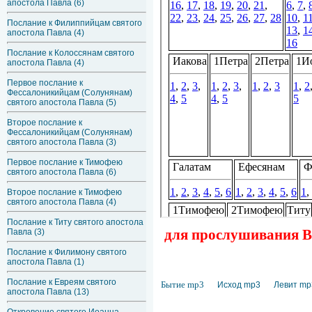
апостола Павла (6)
Послание к Филиппийцам святого
апостола Павла (4)
Послание к Колоссянам святого
апостола Павла (4)
Первое послание к
Фессалоникийцам (Солунянам)
святого апостола Павла (5)
Второе послание к
Фессалоникийцам (Солунянам)
святого апостола Павла (3)
Первое послание к Тимофею
святого апостола Павла (6)
Второе послание к Тимофею
святого апостола Павла (4)
Послание к Титу святого апостола
для прослушивания Ве
Павла (3)
Послание к Филимону святого
апостола Павла (1)
Послание к Евреям святого
Бытие mp3
Исход mp3
Левит mp
апостола Павла (13)