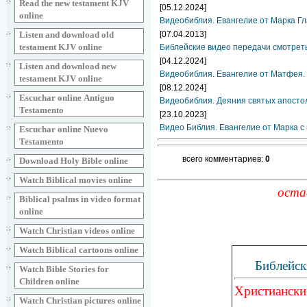
Read the new testament KJV
[05.12.2024]
online
Видеобиблия. Евангелие от Марка Гл
Listen and download old
[07.04.2013]
testament KJV online
Библейские видео передачи смотрет
[04.12.2024]
Listen and download new
Видеобиблия. Евангелие от Матфея. 
testament KJV online
[08.12.2024]
Escuchar online Аntiguo
Видеобиблия. Деяния святых апосто
Testamento
[23.10.2023]
Видео Библия. Евангелие от Марка с
Escuchar online Nuevo
Testamento
всего комментариев:
0
Download Holy Bible online
Watch Biblical movies online
оста
Biblical psalms in video format
online
Watch Christian videos online
Watch Biblical cartoons online
Библейск
Watch Bible Stories for
Children online
Христиански
Watch Christian pictures online