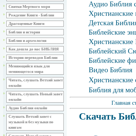
Аудио Библия 
Свитки Мертвого моря
Христианские 
Рождение Книги - Библии
Детская Библия
Драгоценные Книги
Библейские эн
Библия и история
Христианские 
Библия и археология
Как дошла до нас БИБЛИЯ
Библейский С
История переводов Библии
Библейские фи
Меняющийся язык для
Видео Библия
меняющегося мира
Христианские 
Читать, слушать Ветхий завет
онлайн
Библия для мо
Читать, слушать Новый завет
онлайн
Главная с
Аудио Библия онлайн
Скачать Биб
Слушать Ветхий завет с
музыкой и без музыки по
книгам
Слушать Новый завет с