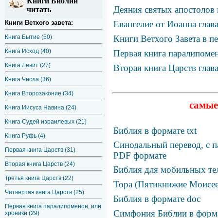
Книги Библии
Деяния святых апостолов 
читать
Евангелие от Иоанна глав
Книги Ветхого завета:
Книги Ветхого Завета в п
Книга Бытие (50)
Книга Исход (40)
Первая книга паралипомен
Книга Левит (27)
Вторая книга Царств глав
Книга Числа (36)
Книга Второзаконие (34)
самые
Книга Иисуса Навина (24)
Книга Судей израилевых (21)
Библия в формате txt
Книга Руфь (4)
Синодальный перевод, с п
Первая книга Царств (31)
PDF формате
Вторая книга Царств (24)
Библия для мобильных те
Третья книга Царств (22)
Тора (Пятикнижие Моисее
Четвертая книга Царств (25)
Библия в формате doc
Первая книга паралипоменон, или
Симфония Библии в фор
хроники (29)