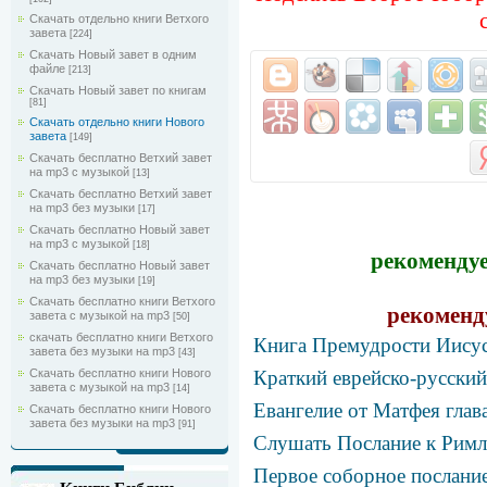
Скачать отдельно книги Ветхого
завета
[224]
Скачать Новый завет в одним
файле
[213]
Скачать Новый завет по книгам
[81]
Скачать отдельно книги Нового
завета
[149]
Скачать бесплатно Ветхий завет
на mp3 с музыкой
[13]
Скачать бесплатно Ветхий завет
на mp3 без музыки
[17]
Скачать бесплатно Новый завет
на mp3 с музыкой
[18]
рекомендуе
Скачать бесплатно Новый завет
на mp3 без музыки
[19]
Скачать бесплатно книги Ветхого
рекоменд
завета с музыкой на mp3
[50]
скачать бесплатно книги Ветхого
Книга Премудрости Иисус
завета без музыки на mp3
[43]
Краткий еврейско-русский
Скачать бесплатно книги Нового
завета с музыкой на mp3
[14]
Евангелие от Матфея глав
Скачать бесплатно книги Нового
завета без музыки на mp3
[91]
Слушать Послание к Римля
Первое соборное послание