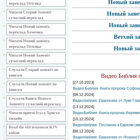
Новый заве
переклад Огієнка
Читати Старий Заповіт
Новый завет
сучасний переклад
Новый заве
Читати Новий заповіт,
переклад Хоменка
Ветхий з
Читати Новий заповіт,
переклад Огієнка
Новый за
Читати Новий Заповіт
сучасний переклад
Слухати Старий заповіт по
Видео Библия о
книгам
[27.10.2023]
Слухати Новий заповіт по
Видео Библия. Книга пророка Софон
книгам
[06.12.2024]
Слухати Книги Нового
Видеобиблия. Евангелие от Луки Гла
Заповіту сучасний переклад
[13.12.2024]
Читати притчі Ісуса Христа
ВидеоБиблия. Книга пророка Иереми
онлайн
[10.12.2024]
Видеобиблия. Послание к Евреям свя
Read the old testament KJV
[08.12.2024]
online
Видеобиблия. Евангелие от Иоанна Г