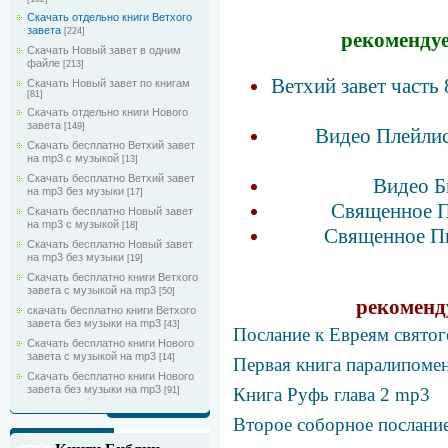
Скачать отдельно книги Ветхого
завета
[224]
рекомендуе
Скачать Новый завет в одним
файле
[213]
Ветхий завет часть
Скачать Новый завет по книгам
[81]
Скачать отдельно книги Нового
завета
[149]
Видео Плейлис
Скачать бесплатно Ветхий завет
на mp3 с музыкой
[13]
Скачать бесплатно Ветхий завет
Видео Б
на mp3 без музыки
[17]
Священное П
Скачать бесплатно Новый завет
на mp3 с музыкой
[18]
Священное Пи
Скачать бесплатно Новый завет
на mp3 без музыки
[19]
Скачать бесплатно книги Ветхого
завета с музыкой на mp3
[50]
рекоменд
скачать бесплатно книги Ветхого
завета без музыки на mp3
[43]
Послание к Евреям святог
Скачать бесплатно книги Нового
завета с музыкой на mp3
[14]
Первая книга паралипомен
Скачать бесплатно книги Нового
завета без музыки на mp3
Книга Руфь глава 2 mp3
[91]
Второе соборное послание