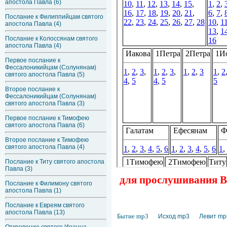
апостола Павла (6)
Послание к Филиппийцам святого
апостола Павла (4)
Послание к Колоссянам святого
апостола Павла (4)
Первое послание к
Фессалоникийцам (Солунянам)
святого апостола Павла (5)
Второе послание к
Фессалоникийцам (Солунянам)
святого апостола Павла (3)
Первое послание к Тимофею
святого апостола Павла (6)
Второе послание к Тимофею
святого апостола Павла (4)
Послание к Титу святого апостола
Павла (3)
для прослушивания Ве
Послание к Филимону святого
апостола Павла (1)
Послание к Евреям святого
апостола Павла (13)
Бытие mp3
Исход mp3
Левит mp