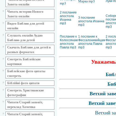
Марка mp3
Луки m
mp3
Завета онлайн
Читать истории Нового
2 послание
Собор
апостола
Завета онлайн
3 послание
посла
Иоанна
апостола Иоанна
апост
mp3
Видео Библия для детей
mp3
mp3
онлайн
Слушать онлайн Аудио
Послание к
1 послание к
2 посл
Библию для детей
Колоссянам
Фессалоникийцам
Фесса
апостола
апостола Павла
апосто
Скачать Библию для детей в
Павла mp3
mp3
mp3
разных форматах
Смотреть Библейские
Уважаемые
картинки
Библейские фото цитаты
Библ
смотреть
Біблійні фото цитати
Биб
Смотреть Христианские
Ветхий зав
фотографии
Читати Старий заповіт,
Ветхий заве
переклад Хоменка
Ветхий за
Читати Старий заповіт,