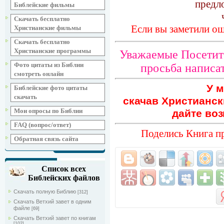
предл
Библейские фильмы
Скачать бесплатно
Если вы заметили ош
Христианские фильмы
Скачать бесплатно
Христианские программы
Уважаемые Посетите
Фото цитаты из Библии
просьба написат
смотреть онлайн
У м
Библейские фото цитаты
скачать
скачав Христианск
Мои опросы по Библии
дайте воз
FAQ (вопрос/ответ)
Поделись Книга п
Обратная связь сайта
Список всех
Библейских файлов
Скачать полную Библию
[312]
Скачать Ветхий завет в одним
файле
[69]
Скачать Ветхий завет по книгам
[102]