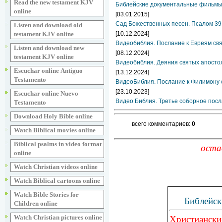
Read the new testament KJV
Библейские документальные фильмы
online
[03.01.2015]
Сад Божественных песен. Псалом 39
Listen and download old
[10.12.2024]
testament KJV online
Видеобиблия. Послание к Евреям свя
Listen and download new
[08.12.2024]
testament KJV online
Видеобиблия. Деяния святых апосто
Escuchar online Аntiguo
[13.12.2024]
Testamento
ВидеоБиблия. Послание к Филимону 
[23.10.2023]
Escuchar online Nuevo
Видео Библия. Третье соборное посл
Testamento
Download Holy Bible online
всего комментариев:
0
Watch Biblical movies online
Biblical psalms in video format
оста
online
Watch Christian videos online
Watch Biblical cartoons online
Watch Bible Stories for
Библейск
Children online
Watch Christian pictures online
Христиански