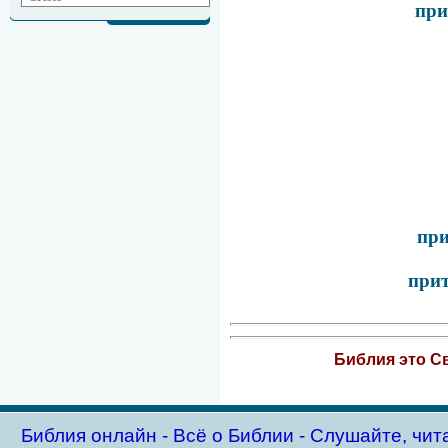
при
при
прит
Библия это Св
Библия oнлайн - Всё о Библии - Слушайте, чит