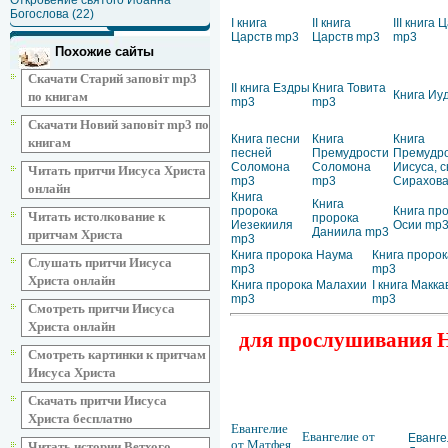
Откровение святого Иоанна
Богослова (22)
I книга
II книга
III книга 
Царств mp3
Царств mp3
mp3
Похожие сайты
Скачати Старий заповіт mp3
II книга Ездры
Книга Товита
Книга Иу
по книгам
mp3
mp3
Скачати Новий заповіт mp3 по
Книга песни
Книга
Книга
книгам
песней
Премудрости
Премудр
Соломона
Соломона
Иисуса, 
Читать притчи Иисуса Христа
mp3
mp3
Сирахов
онлайн
Книга
Книга
пророка
Книга пр
Читать истолкование к
пророка
Иезекииля
Осии mp
Даниила mp3
притчам Христа
mp3
Книга пророка Наума
Книга пророк
Слушать притчи Иисуса
mp3
mp3
Христа онлайн
Книга пророка Малахии
I книга Макк
mp3
mp3
Смотреть притчи Иисуса
Христа онлайн
для прослушивания Но
Смотреть картинки к притчам
Иисуса Христа
Скачать притчи Иисуса
Христа бесплатно
Евангелие
Евангелие от
Еванге
от Матфея
Читать истории Ветхого