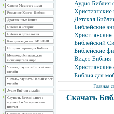
Аудио Библия 
Свитки Мертвого моря
Христианские 
Рождение Книги - Библии
Детская Библия
Драгоценные Книги
Библейские эн
Библия и история
Христианские 
Библия и археология
Как дошла до нас БИБЛИЯ
Библейский С
История переводов Библии
Библейские фи
Меняющийся язык для
Видео Библия
меняющегося мира
Христианские 
Читать, слушать Ветхий завет
онлайн
Библия для мо
Читать, слушать Новый завет
онлайн
Главная с
Аудио Библия онлайн
Скачать Биб
Слушать Ветхий завет с
музыкой и без музыки по
книгам
Слушать Новый завет с