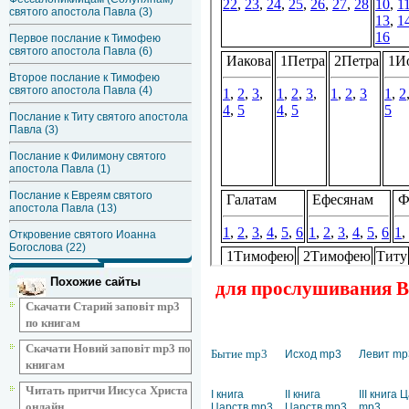
святого апостола Павла (3)
Первое послание к Тимофею
святого апостола Павла (6)
Второе послание к Тимофею
святого апостола Павла (4)
Послание к Титу святого апостола
Павла (3)
Послание к Филимону святого
апостола Павла (1)
Послание к Евреям святого
апостола Павла (13)
Откровение святого Иоанна
Богослова (22)
Похожие сайты
для прослушивания Ве
Скачати Старий заповіт mp3
по книгам
Скачати Новий заповіт mp3 по
Бытие mp3
Исход mp3
Левит mp
книгам
Читать притчи Иисуса Христа
I книга
II книга
III книга 
онлайн
Царств mp3
Царств mp3
mp3