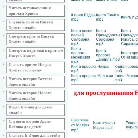
Читать истолкование к
притчам Христа
II книга Ездры
Книга Товита
Книга Иу
mp3
mp3
Слушать притчи Иисуса
Христа онлайн
Книга песни
Книга
Книга
песней
Премудрости
Премудр
Смотреть притчи Иисуса
Соломона
Соломона
Иисуса, 
Христа онлайн
mp3
mp3
Сирахов
Книга
Смотреть картинки к притчам
Книга
пророка
Книга пр
пророка
Иисуса Христа
Иезекииля
Осии mp
Даниила mp3
mp3
Скачать притчи Иисуса
Книга пророка Наума
Книга пророк
Христа бесплатно
mp3
mp3
Книга пророка Малахии
I книга Макк
Читать истории Ветхого
mp3
mp3
Завета онлайн
для прослушивания Но
Читать истории Нового
Завета онлайн
Видео Библия для детей
онлайн
Евангелие
Слушать онлайн Аудио
Евангелие от
Еванге
от Матфея
Библию для детей
Марка mp3
Луки m
mp3
Скачать Библию для детей в