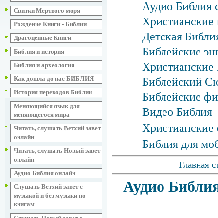
Аудио Библия 
Свитки Мертвого моря
Христианские 
Рождение Книги - Библии
Детская Библия
Драгоценные Книги
Библейские эн
Библия и история
Христианские 
Библия и археология
Как дошла до нас БИБЛИЯ
Библейский С
История переводов Библии
Библейские фи
Меняющийся язык для
Видео Библия
меняющегося мира
Христианские 
Читать, слушать Ветхий завет
онлайн
Библия для мо
Читать, слушать Новый завет
онлайн
Главная с
Аудио Библия онлайн
Аудио Библия
Слушать Ветхий завет с
музыкой и без музыки по
книгам
Слушать Новый завет с