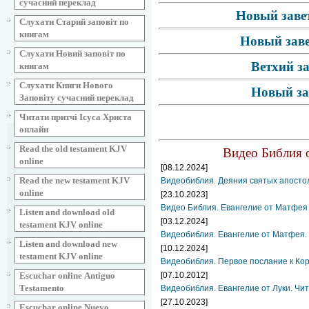
сучасний переклад
Новый завет
Слухати Старий заповіт по
книгам
Новый заве
Слухати Новий заповіт по
Ветхий з
книгам
Слухати Книги Нового
Новый за
Заповіту сучасний переклад
Читати притчі Ісуса Христа
онлайн
Read the old testament KJV
Видео Библия о
online
[08.12.2024]
Read the new testament KJV
Видеобиблия. Деяния святых апосто
online
[23.10.2023]
Видео Библия. Евангелие от Матфея
Listen and download old
[03.12.2024]
testament KJV online
Видеобиблия. Евангелие от Матфея. 
Listen and download new
[10.12.2024]
testament KJV online
Видеобиблия. Первое послание к Ко
Escuchar online Аntiguo
[07.10.2012]
Testamento
Видеобиблия. Евангелие от Луки. Чит
[27.10.2023]
Escuchar online Nuevo