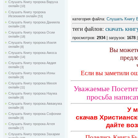
Слушать Книгу пророка Варуха
онлайн
[10]
Слушать Книгу пророка
Иезекииля онлайн
[53]
категория файла:
Слушать Книгу 
Слушать Книгу пророка Даниила
онлайн
[19]
теги файлов
:
скачать книг
Слушать Книгу пророка Осии
онлайн
[18]
просмотров:
2934
| загрузок:
1678
|
Слушать Книгу пророка Иоиля
онлайн
[8]
Вы можете
Слушать Книгу пророка Амоса
предл
онлайн
[14]
Слушать Книгу пророка Авдия
онлайн
[3]
Если вы заметили ош
Слушать Книгу пророка Ионы
онлайн
[9]
Слушать Книгу пророка Михея
Уважаемые Посетите
онлайн
[11]
Слушать Книгу пророка Наума
просьба написат
онлайн
[8]
Слушать Книгу пророка Аввакума
онлайн
У м
[8]
Слушать Книгу пророка Софонии
скачав Христианск
онлайн
[8]
дайте воз
Слушать Книгу пророка Аггея
онлайн
[7]
Слушать Книгу пророка Захарии
Поделись Книга Бы