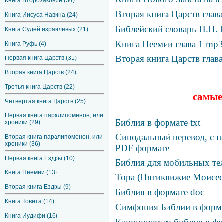
Книга Второзаконие (34)
Вторая книга Царств глав
Книга Иисуса Навина (24)
Библейский словарь Н.Н. 
Книга Судей израилевых (21)
Книга Неемии глава 1 mp
Книга Руфь (4)
Вторая книга Царств глав
Первая книга Царств (31)
Вторая книга Царств (24)
Третья книга Царств (22)
самые
Четвертая книга Царств (25)
Первая книга паралипоменон, или
Библия в формате txt
хроники (29)
Синодальный перевод, с п
Вторая книга паралипоменон, или
хроники (36)
PDF формате
Первая книга Ездры (10)
Библия для мобильных те
Книга Неемии (13)
Тора (Пятикнижие Моисее
Вторая книга Ездры (9)
Библия в формате doc
Книга Товита (14)
Симфония Библии в фор
Книга Иудифи (16)
Каноническая библия в фо