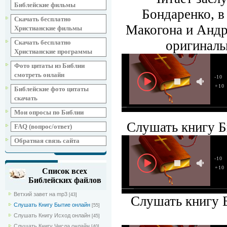
Библейские фильмы
Бондаренко, 
Скачать бесплатно
Макогона и Андр
Христианские фильмы
оригиналь
Скачать бесплатно
Христианские программы
Фото цитаты из Библии
смотреть онлайн
-10
+10
Библейские фото цитаты
скачать
Мои опросы по Библии
Слушать книгу Б
FAQ (вопрос/ответ)
Обратная связь сайта
-10
+10
Список всех
Библейских файлов
Ветхий завет на mp3
[43]
Слушать книгу Б
Слушать Книгу Бытие онлайн
[55]
Слушать Книгу Исход онлайн
[45]
Слушать Книгу Числа онлайн
[40]