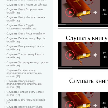
Слушать Книгу Левит онлайн
[31]
Слушать Книгу Второзаконие
-10
онлайн
[38]
+10
Слушать Книгу Иисуса Навина
онлайн
[30]
Слушать Книгу Судей
Израилевых онлайн
[27]
Слушать Книгу Руфь онлайн
[9]
Слушать книгу
Слушать Первую книгу Царств
онлайн
[36]
Слушать Вторую книгу Царств
онлайн
[30]
-10
Слушать Третью книгу Царств
+10
онлайн
[27]
Слушать Четвертую книгу Царств
онлайн
[31]
Слушать Первую книгу
паралипоменон, или хроники
онлайн
[33]
Слушать книг
Слушать Вторую книгу
паралипоменон, или хроники
онлайн
[39]
Слушать Первую книгу Ездры
онлайн
[15]
Слушать Книгу Неемии онлайн
[18]
-10
Слушать Вторую книгу Ездры
+10