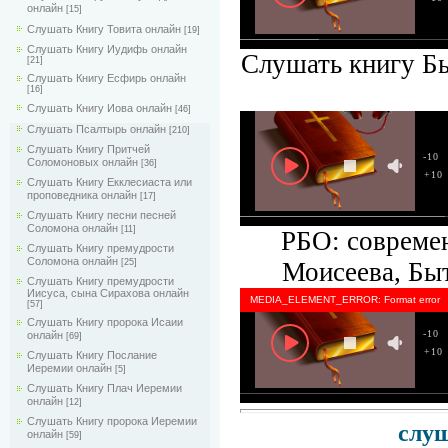
онлайн
[15]
Слушать Книгу Товита онлайн
[19]
Слушать Книгу Иудифь онлайн
Слушать книгу Бы
[21]
Слушать Книгу Есфирь онлайн
[16]
Слушать Книгу Иова онлайн
[46]
Слушать Псалтырь онлайн
[210]
Слушать Книгу Притчей
-10
Соломоновых онлайн
[36]
+10
Слушать Книгу Екклесиаста или
проповедника онлайн
[17]
Слушать Книгу песни песней
Соломона онлайн
[11]
РБО: совреме
Слушать Книгу премудрости
Соломона онлайн
Моисеева, Быт
[25]
Слушать Книгу премудрости
Иисуса, сына Сирахова онлайн
MEDIA_ELEMENT_ERROR: Format error
[57]
Слушать Книгу пророка Исаии
-10
онлайн
[69]
+10
Слушать Книгу Послание
Иеремии онлайн
[5]
Слушать Книгу Плач Иеремии
онлайн
[12]
Слушать Книгу пророка Иеремии
слуш
онлайн
[59]