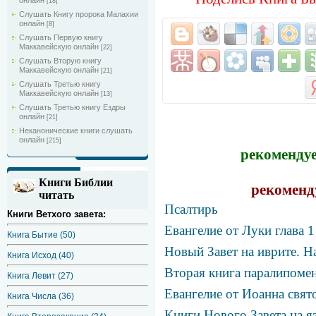
онлайн
[18]
Слушать Книгу пророка Малахии
онлайн
[8]
Слушать Первую книгу
Маккавейскую онлайн
[22]
Слушать Вторую книгу
Маккавейскую онлайн
[21]
Слушать Третью книгу
Маккавейскую онлайн
[13]
Слушать Третью книгу Ездры
онлайн
[21]
Неканонические книги слушать
онлайн
[215]
рекомендуе
Книги Библии
рекоменд
читать
Псалтирь
Книги Ветхого завета:
Евангелие от Луки глава 
Книга Бытие (50)
Новый Завет на иврите. H
Книга Исход (40)
Вторая книга паралипомен
Книга Левит (27)
Евангелие от Иоанна свят
Книга Числа (36)
Книги Нового Завета на я