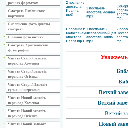
разных форматах
2 послание
Собор
апостола
3 послание
посла
Смотреть Библейские
Иоанна
апостола Иоанна
апост
mp3
картинки
mp3
mp3
Библейские фото цитаты
смотреть
Послание к
1 послание к
2 посл
Колоссянам
Фессалоникийцам
Фесса
Біблійні фото цитати
апостола
апостола Павла
апосто
Павла mp3
mp3
mp3
Смотреть Христианские
фотографии
Уважаемые
Читати Старий заповіт,
переклад Хоменка
Библ
Читати Старий заповіт,
переклад Огієнка
Биб
Читати Старий Заповіт
сучасний переклад
Ветхий зав
Читати Новий заповіт,
Ветхий заве
переклад Хоменка
Читати Новий заповіт,
Ветхий за
переклад Огієнка
Новый заве
Читати Новий Заповіт