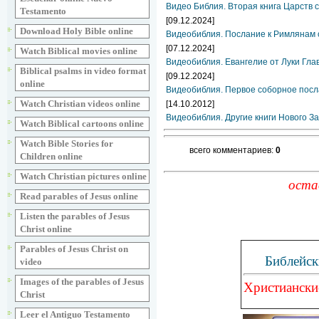
Видео Библия. Вторая книга Царств 
Testamento
[09.12.2024]
Download Holy Bible online
Видеобиблия. Послание к Римлянам с
[07.12.2024]
Watch Biblical movies online
Видеобиблия. Евангелие от Луки Гла
Biblical psalms in video format
[09.12.2024]
online
Видеобиблия. Первое соборное посл
Watch Christian videos online
[14.10.2012]
Видеобиблия. Другие книги Нового За
Watch Biblical cartoons online
Watch Bible Stories for
всего комментариев:
0
Children online
Watch Christian pictures online
оста
Read parables of Jesus online
Listen the parables of Jesus
Christ online
Parables of Jesus Christ on
Библейск
video
Images of the parables of Jesus
Христиански
Christ
Leer el Antiguo Testamento