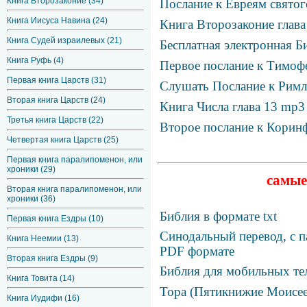
Книга Второзаконие (34)
Послание к Евреям святог
Книга Иисуса Навина (24)
Книга Второзаконие глава
Книга Судей израилевых (21)
Бесплатная электронная Би
Книга Руфь (4)
Первое послание к Тимофе
Первая книга Царств (31)
Слушать Послание к Римля
Вторая книга Царств (24)
Книга Числа глава 13 mp3
Третья книга Царств (22)
Второе послание к Коринф
Четвертая книга Царств (25)
Первая книга паралипоменон, или
хроники (29)
самые
Вторая книга паралипоменон, или
хроники (36)
Библия в формате txt
Первая книга Ездры (10)
Синодальный перевод, с п
Книга Неемии (13)
PDF формате
Вторая книга Ездры (9)
Библия для мобильных те
Книга Товита (14)
Тора (Пятикнижие Моисее
Книга Иудифи (16)