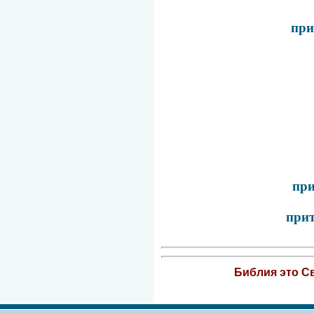
при
при
прит
Библия это Св