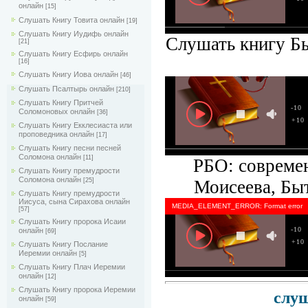
онлайн
[15]
Слушать Книгу Товита онлайн
[19]
Слушать Книгу Иудифь онлайн
Слушать книгу Бы
[21]
Слушать Книгу Есфирь онлайн
[16]
Слушать Книгу Иова онлайн
[46]
Слушать Псалтырь онлайн
[210]
Слушать Книгу Притчей
-10
Соломоновых онлайн
[36]
+10
Слушать Книгу Екклесиаста или
проповедника онлайн
[17]
Слушать Книгу песни песней
Соломона онлайн
[11]
РБО: совреме
Слушать Книгу премудрости
Соломона онлайн
Моисеева, Быт
[25]
Слушать Книгу премудрости
Иисуса, сына Сирахова онлайн
MEDIA_ELEMENT_ERROR: Format error
[57]
Слушать Книгу пророка Исаии
-10
онлайн
[69]
+10
Слушать Книгу Послание
Иеремии онлайн
[5]
Слушать Книгу Плач Иеремии
онлайн
[12]
Слушать Книгу пророка Иеремии
слуш
онлайн
[59]