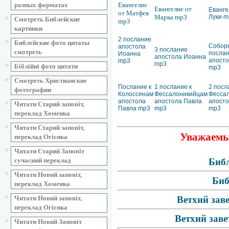
Евангелие
разных форматах
Евангелие от
Еванге
от Матфея
Марка mp3
Луки m
Смотреть Библейские
mp3
картинки
2 послание
Библейские фото цитаты
Собор
апостола
3 послание
смотреть
посла
Иоанна
апостола Иоанна
апост
mp3
mp3
Біблійні фото цитати
mp3
Смотреть Христианские
Послание к
1 послание к
2 посл
фотографии
Колоссянам
Фессалоникийцам
Фесса
апостола
апостола Павла
апосто
Читати Старий заповіт,
Павла mp3
mp3
mp3
переклад Хоменка
Читати Старий заповіт,
Уважаемые
переклад Огієнка
Читати Старий Заповіт
Библ
сучасний переклад
Читати Новий заповіт,
Биб
переклад Хоменка
Ветхий зав
Читати Новий заповіт,
переклад Огієнка
Ветхий заве
Читати Новий Заповіт