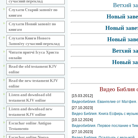
сучасний переклад
Ветхий за
Слухати Старий заповіт по
книгам
Новый заве
Слухати Новий заповіт по
Новый завет
книгам
Слухати Книги Нового
Новый заве
Заповіту сучасний переклад
Ветхий з
Читати притчі Ісуса Христа
онлайн
Новый за
Read the old testament KJV
online
Read the new testament KJV
online
Видео Библия о
Listen and download old
[15.03.2012]
testament KJV online
Видеобиблия. Евангелие от Матфея. 
[27.10.2023]
Listen and download new
Видео Библия. Книга Есфирь с музык
testament KJV online
[10.12.2024]
Escuchar online Аntiguo
Видеобиблия. Первое послание к Ти
Testamento
[27.10.2023]
Escuchar online Nuevo
Видео Библия. Псалтырь с музыкой