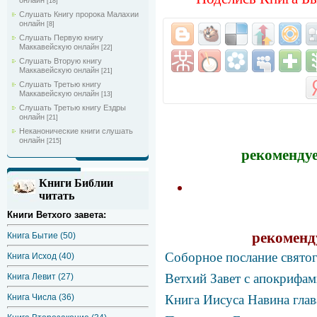
онлайн
[18]
Слушать Книгу пророка Малахии
онлайн
[8]
Слушать Первую книгу
Маккавейскую онлайн
[22]
Слушать Вторую книгу
Маккавейскую онлайн
[21]
Слушать Третью книгу
Маккавейскую онлайн
[13]
Слушать Третью книгу Ездры
онлайн
[21]
Неканонические книги слушать
онлайн
[215]
рекомендуе
Книги Библии
читать
Книги Ветхого завета:
рекоменд
Книга Бытие (50)
Соборное послание святог
Книга Исход (40)
Ветхий Завет c апокрифа
Книга Левит (27)
Книга Числа (36)
Книга Иисуса Навина глав