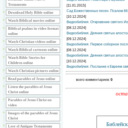
Testamento
[11.01.2015]
Сад Божественных песен. Псалом 86
Download Holy Bible online
[10.12.2024]
Watch Biblical movies online
Видеобиблия. Откровение святого Ио
[08.12.2024]
Biblical psalms in video format
Видеобиблия. Деяния святых апосто
online
[09.12.2024]
Watch Christian videos online
Видеобиблия. Первое соборное посла
Watch Biblical cartoons online
[08.12.2024]
Видеобиблия. Деяния святых апостол
Watch Bible Stories for
[10.12.2024]
Children online
Видеобиблия. Послание к Евреям свя
Watch Christian pictures online
Read parables of Jesus online
всего комментариев:
0
Listen the parables of Jesus
Christ online
оста
Parables of Jesus Christ on
video
Images of the parables of Jesus
Christ
Библейск
Leer el Antiguo Testamento