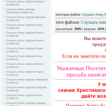
Слушать Книгу пророка Варуха
онлайн
[10]
Слушать Книгу пророка
Иезекииля онлайн
[53]
категория файла:
Слушать Книгу 
Слушать Книгу пророка Даниила
онлайн
[19]
теги файлов
:
Слушать кни
Слушать Книгу пророка Осии
онлайн
[18]
просмотров:
3025
| загрузок:
1676
|
Слушать Книгу пророка Иоиля
онлайн
[8]
Вы можете
Слушать Книгу пророка Амоса
предл
онлайн
[14]
Слушать Книгу пророка Авдия
онлайн
[3]
Если вы заметили ош
Слушать Книгу пророка Ионы
онлайн
[9]
Слушать Книгу пророка Михея
Уважаемые Посетите
онлайн
[11]
Слушать Книгу пророка Наума
просьба написат
онлайн
[8]
Слушать Книгу пророка Аввакума
онлайн
У м
[8]
Слушать Книгу пророка Софонии
скачав Христианск
онлайн
[8]
дайте воз
Слушать Книгу пророка Аггея
онлайн
[7]
Слушать Книгу пророка Захарии
Поделись Книга Бы