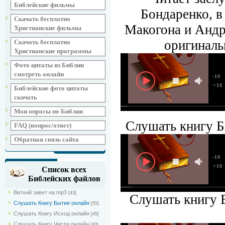
Библейские фильмы
Бондаренко, 
Скачать бесплатно
Макогона и Андр
Христианские фильмы
оригиналь
Скачать бесплатно
Христианские программы
Фото цитаты из Библии
смотреть онлайн
-10
+10
Библейские фото цитаты
скачать
Мои опросы по Библии
Слушать книгу Б
FAQ (вопрос/ответ)
Обратная связь сайта
-10
+10
Список всех
Библейских файлов
Ветхий завет на mp3
[43]
Слушать книгу Б
Слушать Книгу Бытие онлайн
[55]
Слушать Книгу Исход онлайн
[45]
Слушать Книгу Числа онлайн
[40]