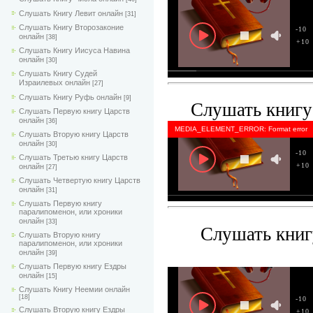
Слушать Книгу Левит онлайн
[31]
Слушать Книгу Второзаконие
-10
онлайн
[38]
+10
Слушать Книгу Иисуса Навина
онлайн
[30]
Слушать Книгу Судей
Израилевых онлайн
[27]
Слушать Книгу Руфь онлайн
[9]
Слушать книгу
Слушать Первую книгу Царств
онлайн
[36]
MEDIA_ELEMENT_ERROR: Format error
Слушать Вторую книгу Царств
онлайн
[30]
-10
Слушать Третью книгу Царств
+10
онлайн
[27]
Слушать Четвертую книгу Царств
онлайн
[31]
Слушать Первую книгу
паралипоменон, или хроники
онлайн
[33]
Слушать книг
Слушать Вторую книгу
паралипоменон, или хроники
онлайн
[39]
Слушать Первую книгу Ездры
онлайн
[15]
Слушать Книгу Неемии онлайн
[18]
-10
Слушать Вторую книгу Ездры
+10