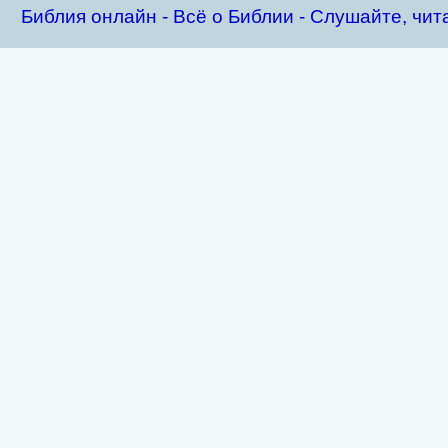
Библия oнлайн - Всё о Библии - Слушайте, чит