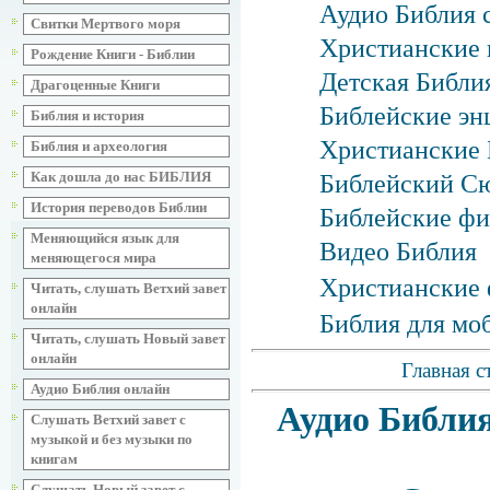
Аудио Библия 
Свитки Мертвого моря
Христианские 
Рождение Книги - Библии
Детская Библия
Драгоценные Книги
Библейские эн
Библия и история
Христианские 
Библия и археология
Как дошла до нас БИБЛИЯ
Библейский С
История переводов Библии
Библейские фи
Меняющийся язык для
Видео Библия
меняющегося мира
Христианские 
Читать, слушать Ветхий завет
онлайн
Библия для мо
Читать, слушать Новый завет
онлайн
Главная с
Аудио Библия онлайн
Аудио Библия
Слушать Ветхий завет с
музыкой и без музыки по
книгам
Слушать Новый завет с