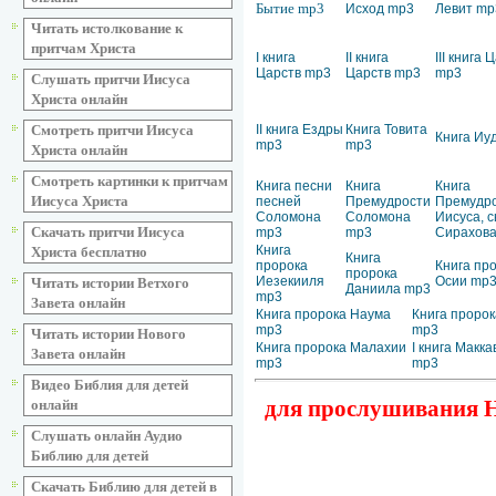
Бытие mp3
Исход mp3
Левит mp
Читать истолкование к
притчам Христа
I книга
II книга
III книга 
Царств mp3
Царств mp3
mp3
Слушать притчи Иисуса
Христа онлайн
II книга Ездры
Книга Товита
Смотреть притчи Иисуса
Книга Иу
mp3
mp3
Христа онлайн
Смотреть картинки к притчам
Книга песни
Книга
Книга
Иисуса Христа
песней
Премудрости
Премудр
Соломона
Соломона
Иисуса, 
Скачать притчи Иисуса
mp3
mp3
Сирахов
Книга
Христа бесплатно
Книга
пророка
Книга пр
пророка
Иезекииля
Осии mp
Читать истории Ветхого
Даниила mp3
mp3
Завета онлайн
Книга пророка Наума
Книга пророк
mp3
mp3
Читать истории Нового
Книга пророка Малахии
I книга Макк
Завета онлайн
mp3
mp3
Видео Библия для детей
для прослушивания Но
онлайн
Слушать онлайн Аудио
Библию для детей
Скачать Библию для детей в