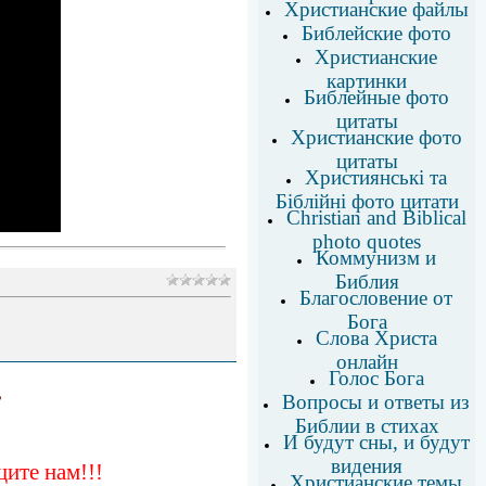
Христианские файлы
Библейские фото
Христианские
картинки
Библейные фото
цитаты
Христианские фото
цитаты
Християнські та
Біблійні фото цитати
Christian and Biblical
photo quotes
Коммунизм и
Библия
Благословение от
Бога
Слова Христа
онлайн
Голос Бога
,
Вопросы и ответы из
Библии в стихах
И будут сны, и будут
видения
ите нам!!!
Христианские темы