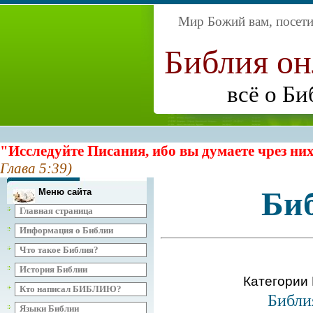
Мир Божий вам, посетит
Библия о
всё о Би
"Исследуйте Писания, ибо вы думаете чрез них
Глава 5:39)
Би
Меню сайта
Главная страница
Информация о Библии
Что такое Библия?
История Библии
Категории
Кто написал БИБЛИЮ?
Библи
Языки Библии