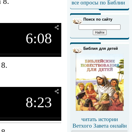
 8.
все опросы по Библии
Поиск по сайту
6:08
Библия для детей
8.
8:23
читать истории
Ветхого Завета онлайн
8.