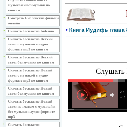
музыкой и без музыки по
книгам
Смотреть Библейские фильмы
онлайн
•
Книга Иудифь глава 8
Скачать бесплатно Библию
Скачать бесплатно Ветхий
завет с музыкой в аудио
формате mp3 по книгам
Скачать бесплатно Ветхий
завет без музыки по книгам
Слушать 
Скачать бесплатно Новый
завет с музыкой в аудио
формате mp3 по книгам
Скачать бесплатно Новый
-10
завет без музыки по книгам
+10
Скачать бесплатно Новый
завет по главам с музыкой и
без музыки в аудио формате
mp3
Скачать бесплатно