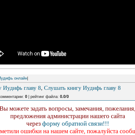
Иудифь онлайн
|
у Иудифь главу 8
,
Слушать книгу Иудифь главу 8
комментарии:
0
| рейтинг файла:
0.0
/
0
Вы можете задать вопросы, замечания, пожелания
предложения администрации нашего сайта
через
форму обратной связи!!!
аметили ошибки на нашем сайте, пожалуйста сообщ