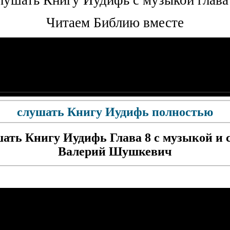
Читаем Библию вместе
слушать Книгу Иудифь полностью
ать Книгу Иудифь Глава 8 с музыкой и 
Валерий Шушкевич