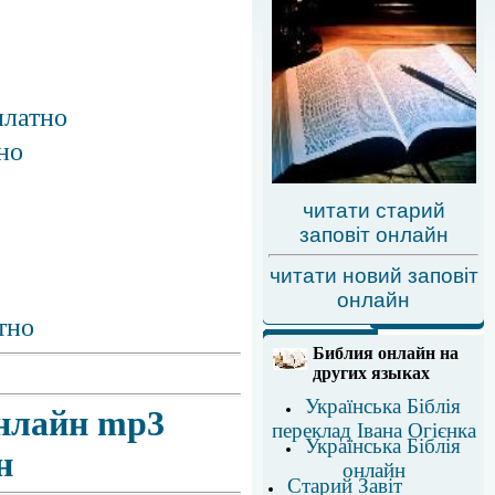
платно
но
читати старий
заповіт онлайн
читати новий заповіт
онлайн
тно
Библия онлайн на
других языках
Українська Біблія
онлайн mp3
переклад Івана Огієнка
Українська Біблія
н
онлайн
Старий Завіт