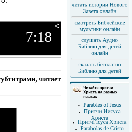
читать истории Нового
Завета онлайн
смотреть Библейские
мультики онлайн
7:18
слушать Аудио
Библию для детей
онлайн
скачать бесплатно
Библию для детей
субтитрами, читает
Читайте притчи
Христа на разных
языках
Parables of Jesus
Притчи Иисуса
Христа
Притчі Ісуса Христа
Parabolas de Cristо