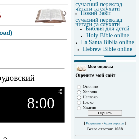
сучасний переклад
читати та слухати
3
Новий Завіт
сучасний переклад
читати та слухати
Библия для детей
oad)
Holy Bible online
La Santa Biblia online
Hebrew Bible online
Мои опросы
Оцените мой сайт
рудовский
Отлично
Хорошо
8:00
Неплохо
Плохо
Ужасно
[
·
]
Результаты
Архив опросов
Всего ответов:
1088