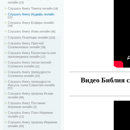
онлайн
[15]
Слушать Книгу Товита онлайн
[19]
Слушать Книгу Иудифь онлайн
[21]
Слушать Книгу Есфирь онлайн
[16]
Слушать Книгу Иова онлайн
[46]
Слушать Псалтырь онлайн
[210]
Слушать Книгу Притчей
Соломоновых онлайн
[36]
Слушать Книгу Екклесиаста или
проповедника онлайн
[17]
Слушать Книгу песни песней
Соломона онлайн
[11]
Слушать Книгу премудрости
Соломона онлайн
[25]
Видео Библия с
Слушать Книгу премудрости
Иисуса, сына Сирахова онлайн
[57]
Слушать Книгу пророка Исаии
онлайн
[69]
Слушать Книгу Послание
Иеремии онлайн
[5]
Слушать Книгу Плач Иеремии
онлайн
[12]
Слушать Книгу пророка Иеремии
онлайн
[59]