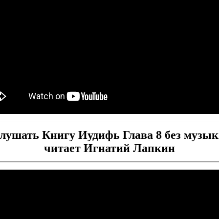
лушать Книгу Иудифь Глава 8 без музык
читает Игнатий Лапкин