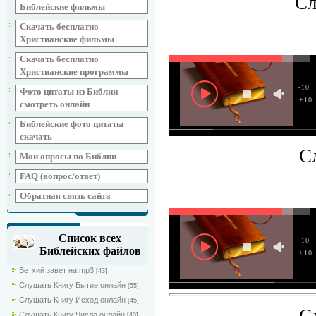
Сл
Библейские фильмы
Скачать бесплатно
Христианские фильмы
Скачать бесплатно
Христианские программы
-10
Фото цитаты из Библии
+10
смотреть онлайн
Библейские фото цитаты
скачать
С
Мои опросы по Библии
FAQ (вопрос/ответ)
Обратная связь сайта
Список всех
-10
Библейских файлов
+10
Ветхий завет на mp3
[43]
Слушать Книгу Бытие онлайн
[55]
Слушать Книгу Исход онлайн
[45]
С
Слушать Книгу Числа онлайн
[40]