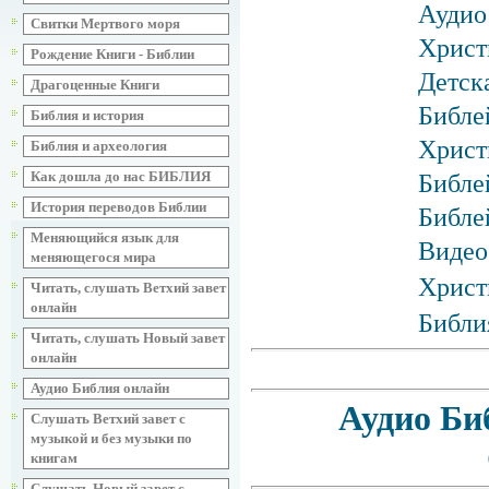
Аудио
Свитки Мертвого моря
Христ
Рождение Книги - Библии
Детск
Драгоценные Книги
Библе
Библия и история
Христ
Библия и археология
Как дошла до нас БИБЛИЯ
Библе
История переводов Библии
Библе
Меняющийся язык для
Видео
меняющегося мира
Христ
Читать, слушать Ветхий завет
онлайн
Библи
Читать, слушать Новый завет
онлайн
Аудио Библия онлайн
Аудио Би
Слушать Ветхий завет с
музыкой и без музыки по
книгам
Слушать Новый завет с