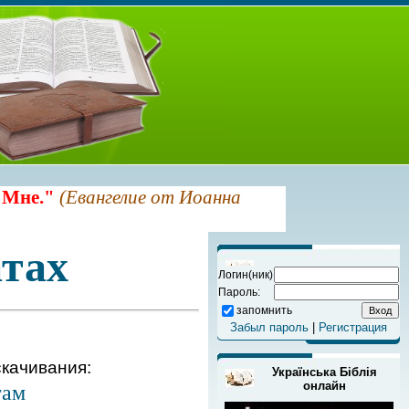
 Мне."
(Евангелие от Иоанна
тах
Логин(ник)
Пароль:
запомнить
Забыл пароль
|
Регистрация
качивания:
Українська Біблія
онлайн
гам