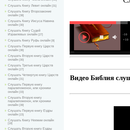
Слушать Книгу Левит онлайн
[31]
Слушать Книгу Второзаконие
онлайн
[38]
Слушать Книгу Иисуса Навина
онлайн
[30]
Слушать Книгу Судей
Израилевых онлайн
-10
[27]
+10
Слушать Книгу Руфь онлайн
[9]
Слушать Первую книгу Царств
онлайн
[36]
Слушать Вторую книгу Царств
онлайн
[30]
Слушать Третью книгу Царств
онлайн
[27]
Слушать Четвертую книгу Царств
Видео Библия слуш
онлайн
[31]
Слушать Первую книгу
паралипоменон, или хроники
онлайн
[33]
Слушать Вторую книгу
паралипоменон, или хроники
онлайн
[39]
Слушать Первую книгу Ездры
онлайн
[15]
Слушать Книгу Неемии онлайн
[18]
Слушать Вторую книгу Ездры