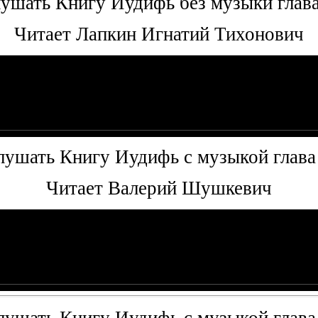
ушать Книгу Иудифь без музыки глава
Читает Лапкин Игнатий Тихонович
лушать Книгу Иудифь с музыкой глава 
Читает Валерий Шушкевич
лушать Книгу Иудифь с музыкой глава 