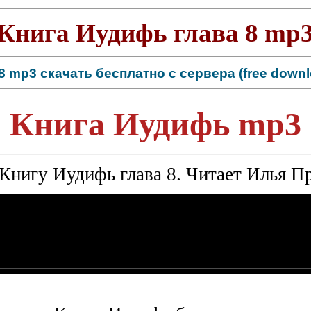
Книга Иудифь глава 8 mp
 mp3 скачать бесплатно с сервера (free downl
Книга Иудифь mp3
Книгу Иудифь глава 8. Читает Илья П