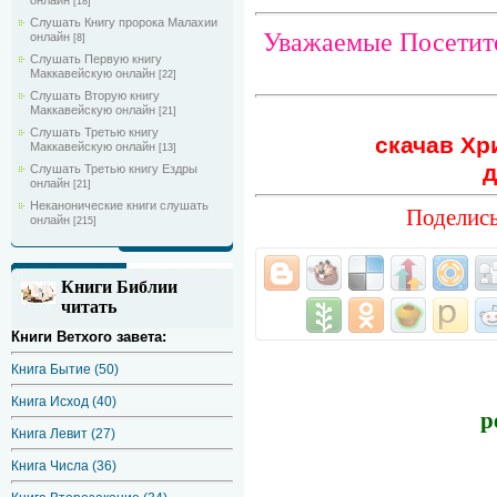
онлайн
[18]
Слушать Книгу пророка Малахии
Уважаемые Посетите
онлайн
[8]
Слушать Первую книгу
Маккавейскую онлайн
[22]
Слушать Вторую книгу
Маккавейскую онлайн
[21]
Слушать Третью книгу
скачав Хр
Маккавейскую онлайн
[13]
д
Слушать Третью книгу Ездры
онлайн
[21]
Неканонические книги слушать
Поделись
онлайн
[215]
Книги Библии
читать
Книги Ветхого завета:
Книга Бытие (50)
Книга Исход (40)
р
Книга Левит (27)
Книга Числа (36)