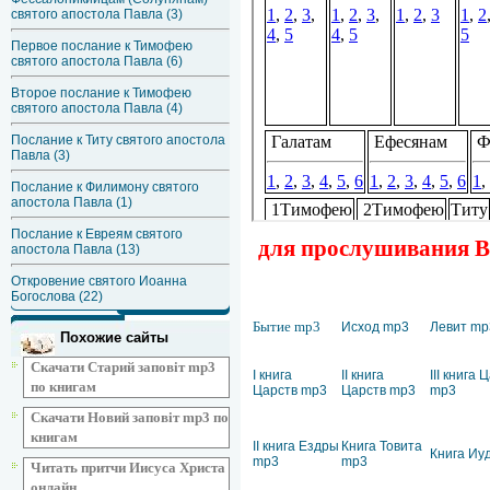
святого апостола Павла (3)
Первое послание к Тимофею
святого апостола Павла (6)
Второе послание к Тимофею
святого апостола Павла (4)
Послание к Титу святого апостола
Павла (3)
Послание к Филимону святого
апостола Павла (1)
Послание к Евреям святого
для прослушивания Ве
апостола Павла (13)
Откровение святого Иоанна
Богослова (22)
Бытие mp3
Исход mp3
Левит mp
Похожие сайты
Скачати Старий заповіт mp3
I книга
II книга
III книга 
по книгам
Царств mp3
Царств mp3
mp3
Скачати Новий заповіт mp3 по
книгам
II книга Ездры
Книга Товита
Книга Иу
mp3
mp3
Читать притчи Иисуса Христа
онлайн