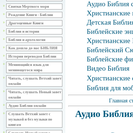
Аудио Библия 
Свитки Мертвого моря
Христианские 
Рождение Книги - Библии
Детская Библия
Драгоценные Книги
Библейские эн
Библия и история
Христианские 
Библия и археология
Как дошла до нас БИБЛИЯ
Библейский С
История переводов Библии
Библейские фи
Меняющийся язык для
Видео Библия
меняющегося мира
Христианские 
Читать, слушать Ветхий завет
онлайн
Библия для мо
Читать, слушать Новый завет
онлайн
Главная с
Аудио Библия онлайн
Аудио Библия
Слушать Ветхий завет с
музыкой и без музыки по
книгам
Слушать Новый завет с