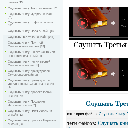
онлайн
[15]
Слушать Книгу Товита онлайн
[19]
Слушать Книгу Иудифь онлайн
[21]
-10
Слушать Книгу Есфирь онлайн
+10
[16]
Слушать Книгу Иова онлайн
[46]
Слушать Псалтырь онлайн
[210]
Слушать Третья 
Слушать Книгу Притчей
Соломоновых онлайн
[36]
Слушать Книгу Екклесиаста или
проповедника онлайн
[17]
Слушать Книгу песни песней
Соломона онлайн
[11]
Слушать Книгу премудрости
-10
Соломона онлайн
[25]
+10
Слушать Книгу премудрости
Иисуса, сына Сирахова онлайн
[57]
Слушать Книгу пророка Исаии
онлайн
[69]
Слушать Книгу Послание
Слушать Тре
Иеремии онлайн
[5]
Слушать Книгу Плач Иеремии
категория файла:
Слушать Книгу 
онлайн
[12]
Слушать Книгу пророка Иеремии
теги файлов
:
Слушать кни
онлайн
[59]