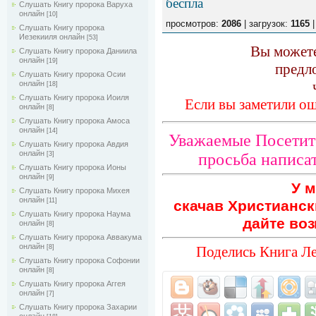
беспла
Слушать Книгу пророка Варуха
онлайн
[10]
просмотров:
2086
| загрузок:
1165
|
Слушать Книгу пророка
Иезекииля онлайн
[53]
Вы можете
Слушать Книгу пророка Даниила
онлайн
[19]
предл
Слушать Книгу пророка Осии
онлайн
[18]
Слушать Книгу пророка Иоиля
Если вы заметили ош
онлайн
[8]
Слушать Книгу пророка Амоса
онлайн
[14]
Уважаемые Посетите
Слушать Книгу пророка Авдия
онлайн
просьба написат
[3]
Слушать Книгу пророка Ионы
онлайн
[9]
У м
Слушать Книгу пророка Михея
онлайн
[11]
скачав Христианск
Слушать Книгу пророка Наума
дайте воз
онлайн
[8]
Слушать Книгу пророка Аввакума
онлайн
Поделись Книга Ле
[8]
Слушать Книгу пророка Софонии
онлайн
[8]
Слушать Книгу пророка Аггея
онлайн
[7]
Слушать Книгу пророка Захарии