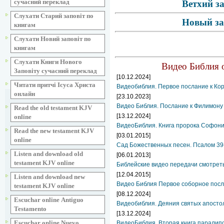
сучасний переклад
Ветхий з
Слухати Старий заповіт по
Новый за
книгам
Слухати Новий заповіт по
книгам
Слухати Книги Нового
Видео Библия о
Заповіту сучасний переклад
[10.12.2024]
Читати притчі Ісуса Христа
Видеобиблия. Первое послание к Ко
онлайн
[23.10.2023]
Видео Библия. Послание к Филимону 
Read the old testament KJV
[13.12.2024]
online
ВидеоБиблия. Книга пророка Софони
Read the new testament KJV
[03.01.2015]
online
Сад Божественных песен. Псалом 39
Listen and download old
[06.01.2013]
testament KJV online
Библейские видео передачи смотрет
[12.04.2015]
Listen and download new
Видео Библия Первое соборное посл
testament KJV online
[08.12.2024]
Escuchar online Аntiguo
Видеобиблия. Деяния святых апосто
Testamento
[13.12.2024]
Escuchar online Nuevo
ВидеоБиблия. Вторая книга паралипо