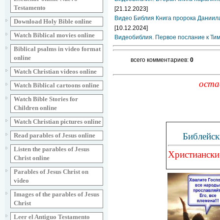
Testamento
[21.12.2023]
Видео Библия Книга пророка Даниил
Download Holy Bible online
[10.12.2024]
Watch Biblical movies online
Видеобиблия. Первое послание к Ти
Biblical psalms in video format
online
всего комментариев:
0
Watch Christian videos online
оста
Watch Biblical cartoons online
Watch Bible Stories for
Children online
Watch Christian pictures online
Библейск
Read parables of Jesus online
Listen the parables of Jesus
Христиански
Christ online
Parables of Jesus Christ on
video
Images of the parables of Jesus
Christ
Leer el Antiguo Testamento