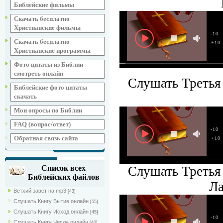
Библейские фильмы
Скачать бесплатно
Христианские фильмы
-10
Скачать бесплатно
+10
Христианские программы
Фото цитаты из Библии
смотреть онлайн
Слушать Третья 
Библейские фото цитаты
скачать
Мои опросы по Библии
FAQ (вопрос/ответ)
-10
Обратная связь сайта
+10
Слушать Третья 
Список всех
Библейских файлов
Ла
Ветхий завет на mp3
[43]
Слушать Книгу Бытие онлайн
[55]
Слушать Книгу Исход онлайн
[45]
-10
Слушать Книгу Числа онлайн
[40]