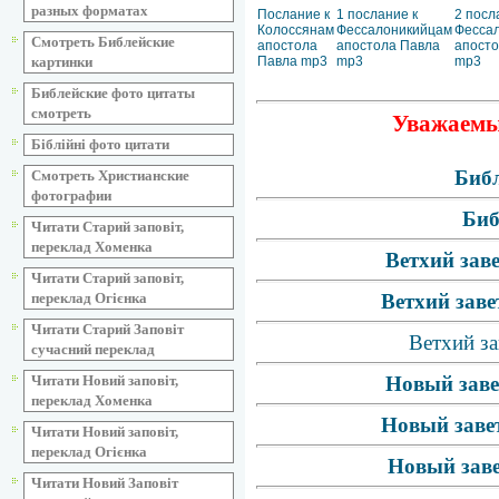
разных форматах
Послание к
1 послание к
2 посл
Колоссянам
Фессалоникийцам
Фесса
Смотреть Библейские
апостола
апостола Павла
апосто
картинки
Павла mp3
mp3
mp3
Библейские фото цитаты
смотреть
Уважаемые
Біблійні фото цитати
Библ
Смотреть Христианские
фотографии
Биб
Читати Старий заповіт,
переклад Хоменка
Ветхий зав
Читати Старий заповіт,
переклад Огієнка
Ветхий заве
Читати Старий Заповіт
Ветхий за
сучасний переклад
Читати Новий заповіт,
Новый заве
переклад Хоменка
Новый завет
Читати Новий заповіт,
переклад Огієнка
Новый заве
Читати Новий Заповіт