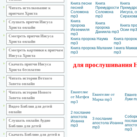
Книга песни
Книга
Книга
Читать истолкование к
песней
Премудрости
Премудр
Соломона
Соломона
Иисуса, 
притчам Христа
mp3
mp3
Сирахов
Книга
Слушать притчи Иисуса
Книга
пророка
Книга пр
Христа онлайн
пророка
Иезекииля
Осии mp
Даниила mp3
mp3
Смотреть притчи Иисуса
Книга пророка Наума
Книга пророк
Христа онлайн
mp3
mp3
Книга пророка Малахии
I книга Макк
Смотреть картинки к притчам
mp3
mp3
Иисуса Христа
для прослушивания Но
Скачать притчи Иисуса
Христа бесплатно
Читать истории Ветхого
Завета онлайн
Евангелие
Читать истории Нового
Евангелие от
Еванге
от Матфея
Завета онлайн
Марка mp3
Луки m
mp3
Видео Библия для детей
онлайн
2 послание
Собор
апостола
3 послание
Слушать онлайн Аудио
посла
Иоанна
апостола Иоанна
апост
mp3
Библию для детей
mp3
mp3
Скачать Библию для детей в