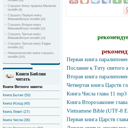
онлайн
[18]
Слушать Книгу пророка Малахии
онлайн
[8]
Слушать Первую книгу
Маккавейскую онлайн
[22]
Слушать Вторую книгу
Маккавейскую онлайн
[21]
Слушать Третью книгу
рекомендуе
Маккавейскую онлайн
[13]
Слушать Третью книгу Ездры
онлайн
[21]
рекоменд
Неканонические книги слушать
онлайн
[215]
Первая книга паралипомен
Послание к Титу святого 
Книги Библии
Вторая книга паралипомен
читать
Четвертая книга Царств г
Книги Ветхого завета:
Книга Числа глава 11 mp3
Книга Бытие (50)
Книга Второзаконие глава
Книга Исход (40)
Vietnamese Bible (UTF-8 E
Книга Левит (27)
Первая книга Царств глав
Книга Числа (36)
Деяния святых апостолов 