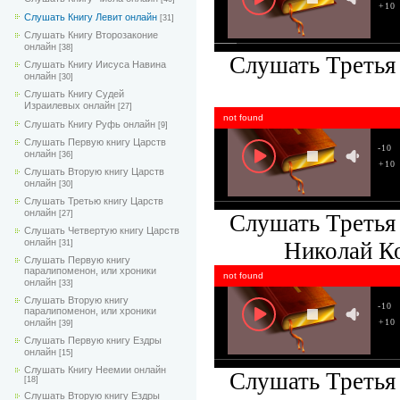
+10
Слушать Книгу Левит онлайн
[31]
Слушать Книгу Второзаконие
онлайн
[38]
Слушать Третья 
Слушать Книгу Иисуса Навина
онлайн
[30]
Слушать Книгу Судей
Израилевых онлайн
[27]
not found
Слушать Книгу Руфь онлайн
[9]
Слушать Первую книгу Царств
-10
онлайн
[36]
+10
Слушать Вторую книгу Царств
онлайн
[30]
Слушать Третью книгу Царств
онлайн
[27]
Слушать Третья 
Слушать Четвертую книгу Царств
онлайн
Николай Ко
[31]
Слушать Первую книгу
паралипоменон, или хроники
not found
онлайн
[33]
Слушать Вторую книгу
-10
паралипоменон, или хроники
+10
онлайн
[39]
Слушать Первую книгу Ездры
онлайн
[15]
Слушать Книгу Неемии онлайн
Слушать Третья 
[18]
Слушать Вторую книгу Ездры