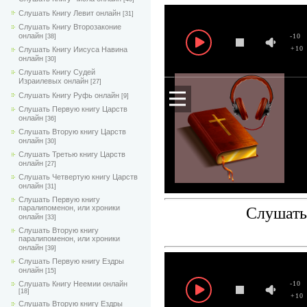
Слушать Книгу Левит онлайн
[31]
Слушать Книгу Второзаконие
онлайн
-10
[38]
+10
Слушать Книгу Иисуса Навина
онлайн
[30]
Слушать Книгу Судей
Израилевых онлайн
[27]
Слушать Книгу Руфь онлайн
[9]
Слушать Первую книгу Царств
онлайн
[36]
Слушать Вторую книгу Царств
онлайн
[30]
Слушать Третью книгу Царств
онлайн
[27]
Слушать Четвертую книгу Царств
онлайн
[31]
Слушать Первую книгу
паралипоменон, или хроники
Слушать
онлайн
[33]
Слушать Вторую книгу
паралипоменон, или хроники
онлайн
[39]
Слушать Первую книгу Ездры
онлайн
[15]
Слушать Книгу Неемии онлайн
-10
[18]
+10
Слушать Вторую книгу Ездры