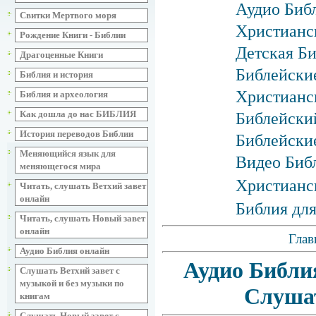
Аудио Библ
Свитки Мертвого моря
Христианс
Рождение Книги - Библии
Детская Би
Драгоценные Книги
Библейские
Библия и история
Христианск
Библия и археология
Как дошла до нас БИБЛИЯ
Библейски
История переводов Библии
Библейски
Меняющийся язык для
Видео Биб
меняющегося мира
Христианс
Читать, слушать Ветхий завет
онлайн
Библия для
Читать, слушать Новый завет
онлайн
Глав
Аудио Библия онлайн
Аудио Библи
Слушать Ветхий завет с
музыкой и без музыки по
Слуша
книгам
Слушать Новый завет с