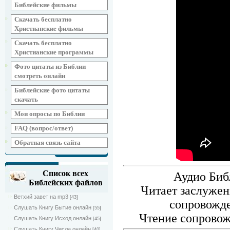
Библейские фильмы
Скачать бесплатно
Христианские фильмы
Скачать бесплатно
Христианские программы
Фото цитаты из Библии
смотреть онлайн
Библейские фото цитаты
скачать
Мои опросы по Библии
FAQ (вопрос/ответ)
Обратная связь сайта
Список всех
Аудио Биб
Библейских файлов
Читает заслужен
Ветхий завет на mp3
[43]
сопровожд
Слушать Книгу Бытие онлайн
[55]
Чтение сопровож
Слушать Книгу Исход онлайн
[45]
Слушать Книгу Числа онлайн
[40]