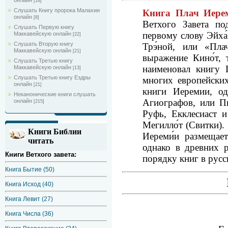
онлайн
[18]
Слушать Книгу пророка Малахии
Книга Плач Иерем
онлайн
[8]
Ветхого Завета по
Слушать Первую книгу
первому слову Эйха́
Маккавейскую онлайн
[22]
Слушать Вторую книгу
Трэ́ной, или «Пла
Маккавейскую онлайн
[21]
выражение Кино́т,
Слушать Третью книгу
наименовал книгу L
Маккавейскую онлайн
[13]
Слушать Третью книгу Ездры
многих европейски
онлайн
[21]
книги Иеремии, од
Неканонические книги слушать
Агиографов, или Пи
онлайн
[215]
Руфь, Екклесиаст 
Мегилло́т (Свитки)
Книги Библии
Иереми́и размещае
читать
однако в древних р
Книги Ветхого завета:
порядку книг в русс
Книга Бытие (50)
Книга Исход (40)
Книга Левит (27)
Книга Числа (36)