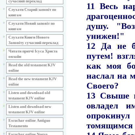
сучасний переклад
Слухати Старий заповіт по
книгам
Слухати Новий заповіт по
книгам
Слухати Книги Нового
Заповіту сучасний переклад
Читати притчі Ісуса Христа
онлайн
Read the old testament KJV
online
Read the new testament KJV
online
Listen and download old
testament KJV online
Listen and download new
testament KJV online
Escuchar online Аntiguo
Testamento
Escuchar online Nuevo