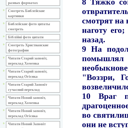
разных форматах
Смотреть Библейские
картинки
Библейские фото цитаты
смотреть
Біблійні фото цитати
Смотреть Христианские
фотографии
Читати Старий заповіт,
переклад Хоменка
Читати Старий заповіт,
переклад Огієнка
Читати Старий Заповіт
сучасний переклад
Читати Новий заповіт,
переклад Хоменка
Читати Новий заповіт,
переклад Огієнка
Читати Новий Заповіт