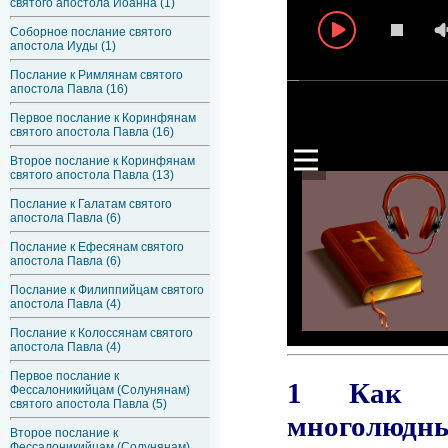
святого апостола Иоанна (1)
Соборное послание святого
апостола Иуды (1)
Послание к Римлянам святого
апостола Павла (16)
Первое послание к Коринфянам
святого апостола Павла (16)
Второе послание к Коринфянам
святого апостола Павла (13)
Послание к Галатам святого
апостола Павла (6)
Послание к Ефесянам святого
апостола Павла (6)
Послание к Филиппийцам святого
апостола Павла (4)
Послание к Колоссянам святого
апостола Павла (4)
Первое послание к
Фессалоникийцам (Солунянам)
святого апостола Павла (5)
Второе послание к
Фессалоникийцам (Солунянам)