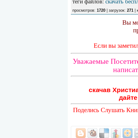
теги файлов
:
скачать бесп
просмотров:
1720
| загрузок:
271
| 
Вы мо
п
Если вы замети
Уважаемые Посетите
написат
скачав Христиа
дайте
Поделись Слушать Книг