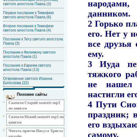
святого апостола Павла (3)
Первое послание к Тимофею
святого апостола Павла (6)
Второе послание к Тимофею
святого апостола Павла (4)
Послание к Титу святого апостола
Павла (3)
Послание к Филимону святого
апостола Павла (1)
Послание к Евреям святого
апостола Павла (13)
Откровение святого Иоанна
Богослова (22)
Похожие сайты
Скачати Старий заповіт mp3
по книгам
Скачати Новий заповіт mp3 по
книгам
Читать притчи Иисуса Христа
онлайн