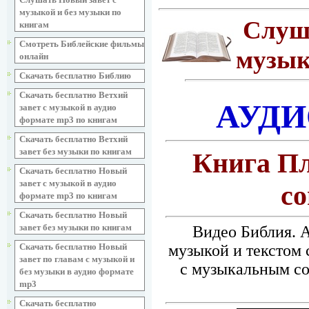
музыкой и без музыки по
Слуш
книгам
Смотреть Библейские фильмы
музык
онлайн
Скачать бесплатно Библию
Скачать бесплатно Ветхий
АУДИ
завет с музыкой в аудио
формате mp3 по книгам
Скачать бесплатно Ветхий
завет без музыки по книгам
Книга П
Скачать бесплатно Новый
завет с музыкой в аудио
с
формате mp3 по книгам
Скачать бесплатно Новый
завет без музыки по книгам
Видео Библия. А
музыкой и текстом 
Скачать бесплатно Новый
завет по главам с музыкой и
с музыкальным со
без музыки в аудио формате
mp3
Скачать бесплатно