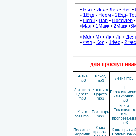
для прослушиван
Бытие
Исход
Левит mp3
mp3
mp3
1
3-я книга
4-я книга
Паралипомен
Царств
Царств
или хроники
mp3
mp3
mp3
Книга
Екклесиаста
Книга
Псалтырь
или
Иова mp3
mp3
проповедник
mp3
Книга
Послание
Книга притче
пророка
Иеремии
Соломоновы