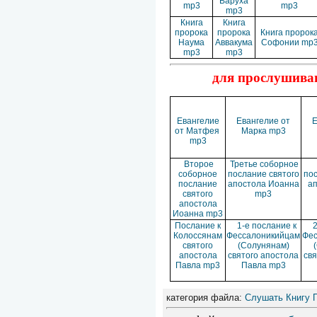
Варуха
mp3
mp3
mp3
Книга
Книга
пророка
пророка
Книга пророк
Наума
Аввакума
Софонии mp
mp3
mp3
для прослушиван
Евангелие
Евангелие от
Е
от Матфея
Марка mp3
mp3
Второе
Третье соборное
соборное
послание святого
пос
послание
апостола Иоанна
а
святого
mp3
апостола
Иоанна mp3
Послание к
1-е послание к
2
Колоссянам
Фессалоникийцам
Фес
святого
(Солунянам)
апостола
святого апостола
свя
Павла mp3
Павла mp3
категория файла:
Слушать Книгу 