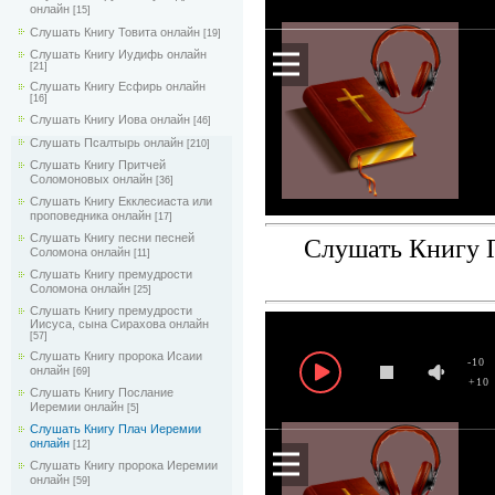
онлайн
[15]
Слушать Книгу Товита онлайн
[19]
Слушать Книгу Иудифь онлайн
[21]
Слушать Книгу Есфирь онлайн
[16]
Слушать Книгу Иова онлайн
[46]
Слушать Псалтырь онлайн
[210]
Слушать Книгу Притчей
Соломоновых онлайн
[36]
Слушать Книгу Екклесиаста или
проповедника онлайн
[17]
Слушать Книгу песни песней
Слушать Книгу 
Соломона онлайн
[11]
Слушать Книгу премудрости
Соломона онлайн
[25]
Слушать Книгу премудрости
Иисуса, сына Сирахова онлайн
[57]
Слушать Книгу пророка Исаии
-10
онлайн
[69]
+10
Слушать Книгу Послание
Иеремии онлайн
[5]
Слушать Книгу Плач Иеремии
онлайн
[12]
Слушать Книгу пророка Иеремии
онлайн
[59]