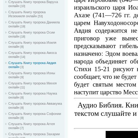
Слушать Книгу пророка Варуха
израильского царя Ио
онлайн
[10]
Слушать Книгу пророка
Ахазе (741—726 гг. до
Иезекииля онлайн
[53]
царем Навуходоносор
Слушать Книгу пророка Даниила
онлайн
[19]
Авдия содержится не
Слушать Книгу пророка Осии
приговор уже выне
онлайн
[18]
Слушать Книгу пророка Иоиля
предсказывают гибель
онлайн
[8]
назначено: Эдом воева
Слушать Книгу пророка Амоса
онлайн
[14]
народа объединяет об
Слушать Книгу пророка Авдия
онлайн
Стихи 15-21 рисуют 
[3]
Слушать Книгу пророка Ионы
сообщает, что не будет
онлайн
[9]
будет святым местом
Слушать Книгу пророка Михея
онлайн
[11]
наступит царство Месс
Слушать Книгу пророка Наума
онлайн
[8]
Аудио Библия. Кн
Слушать Книгу пророка Аввакума
онлайн
[8]
текстом слушайте и
Слушать Книгу пророка Софонии
онлайн
[8]
Слушать Книгу пророка Аггея
онлайн
[7]
Слушать Книгу пророка Захарии