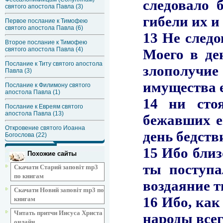
святого апостола Павла (3)
Первое послание к Тимофею
святого апостола Павла (6)
Второе послание к Тимофею
святого апостола Павла (4)
Послание к Титу святого апостола
Павла (3)
Послание к Филимону святого
апостола Павла (1)
Послание к Евреям святого
апостола Павла (13)
Откровение святого Иоанна
Богослова (22)
Похожие сайты
Скачати Старий заповіт mp3
по книгам
Скачати Новий заповіт mp3 по
книгам
Читать притчи Иисуса Христа
онлайн