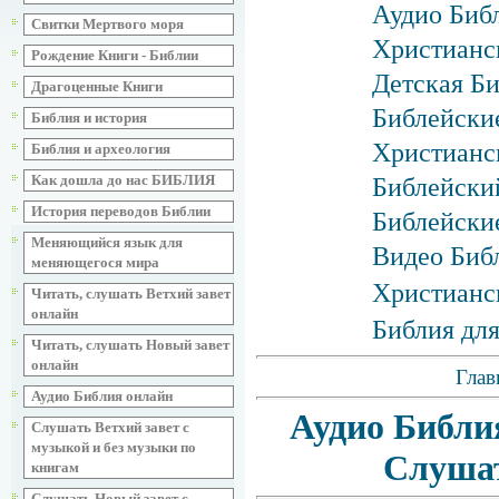
Аудио Библ
Свитки Мертвого моря
Христианс
Рождение Книги - Библии
Детская Би
Драгоценные Книги
Библейские
Библия и история
Христианск
Библия и археология
Как дошла до нас БИБЛИЯ
Библейски
История переводов Библии
Библейски
Меняющийся язык для
Видео Биб
меняющегося мира
Христианс
Читать, слушать Ветхий завет
онлайн
Библия для
Читать, слушать Новый завет
онлайн
Глав
Аудио Библия онлайн
Аудио Библи
Слушать Ветхий завет с
музыкой и без музыки по
Слушат
книгам
Слушать Новый завет с