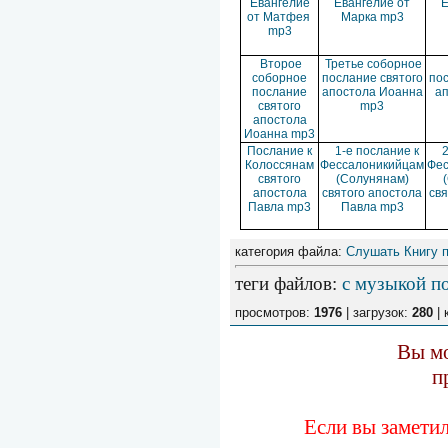
Евангелие
Евангелие от
Е
от Матфея
Марка mp3
mp3
Второе
Третье соборное
соборное
послание святого
пос
послание
апостола Иоанна
а
святого
mp3
апостола
Иоанна mp3
Послание к
1-е послание к
2
Колоссянам
Фессалоникийцам
Фес
святого
(Солунянам)
апостола
святого апостола
свя
Павла mp3
Павла mp3
категория файла:
Слушать Книгу 
теги файлов
:
с музыкой п
просмотров:
1976
| загрузок:
280
| 
Вы мо
п
Если вы замети