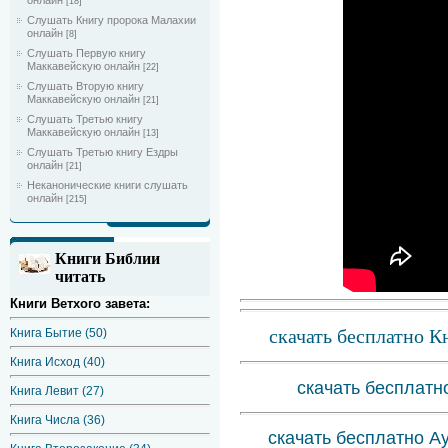
онлайн
[18]
Слушать Книгу пророка Малахии
онлайн
[8]
Слушать Первую книгу
Маккавейскую онлайн
[22]
Слушать Вторую книгу
Маккавейскую онлайн
[21]
Слушать Третью книгу
Маккавейскую онлайн
[13]
Слушать Третью книгу Ездры
онлайн
[21]
Неканонические книги слушать
онлайн
[215]
Книги Библии
читать
Книги Ветхого завета:
скачать бесплатно К
Книга Бытие (50)
Книга Исход (40)
скачать бесплатн
Книга Левит (27)
Книга Числа (36)
скачать бесплатно Ау