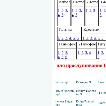
для прослушивания Ве
Бытие mp3
Исход mp3
Левит
I книга Царств
II книга Царств
III кн
mp3
mp3
II книга Ездры
Книга Товита
Книга
mp3
mp3