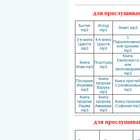
для прослушиван
Бытие
Исход
Левит mp3
mp3
mp3
1
3-я книга
4-я книга
Паралипомен
Царств
Царств
или хроники
mp3
mp3
mp3
Книга
Екклесиаста
Книга
Псалтырь
или
Иова mp3
mp3
проповедник
mp3
Книга
Послание
Книга притче
пророка
Иеремии
Соломоновы
Варуха
mp3
mp3
mp3
Книга
Книга
пророка
пророка
Книга пророк
Наума
Аввакума
Софонии mp
mp3
mp3
для прослушиван