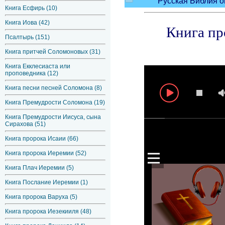
Книга Есфирь (10)
Книга Иова (42)
Псалтырь (151)
Книга притчей Соломоновых (31)
Книга Екклесиаста или
проповедника (12)
Книга песни песней Соломона (8)
Книга Премудрости Соломона (19)
Книга Премудрости Иисуса, сына
Сирахова (51)
Книга пророка Исаии (66)
Книга пророка Иеремии (52)
Книга Плач Иеремии (5)
Книга Послание Иеремии (1)
Книга пророка Варуха (5)
Книга пророка Иезекииля (48)