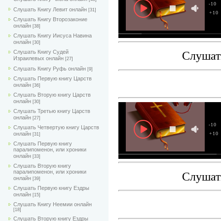
-10
Слушать Книгу Левит онлайн
[31]
+10
Слушать Книгу Второзаконие
онлайн
[38]
Слушать Книгу Иисуса Навина
онлайн
[30]
Слушать Книгу Судей
Слушат
Израилевых онлайн
[27]
Слушать Книгу Руфь онлайн
[9]
Слушать Первую книгу Царств
онлайн
[36]
Слушать Вторую книгу Царств
онлайн
[30]
Слушать Третью книгу Царств
онлайн
[27]
-10
Слушать Четвертую книгу Царств
+10
онлайн
[31]
Слушать Первую книгу
паралипоменон, или хроники
онлайн
[33]
Слушать Вторую книгу
паралипоменон, или хроники
Слушат
онлайн
[39]
Слушать Первую книгу Ездры
онлайн
[15]
Слушать Книгу Неемии онлайн
[18]
Слушать Вторую книгу Ездры