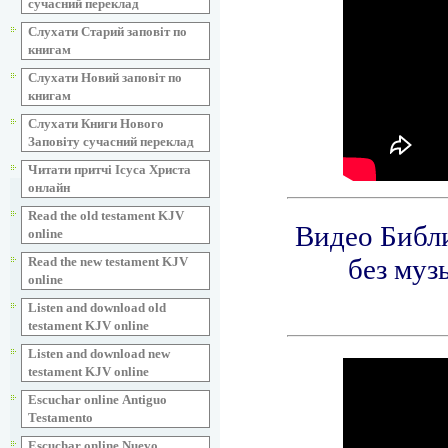
сучасний переклад
Слухати Старий заповіт по
книгам
Слухати Новий заповіт по
книгам
Слухати Книги Нового
Заповіту сучасний переклад
Читати притчі Ісуса Христа
онлайн
Read the old testament KJV
online
Read the new testament KJV
online
Listen and download old
testament KJV online
Listen and download new
testament KJV online
Escuchar online Аntiguo
Testamento
Escuchar online Nuevo