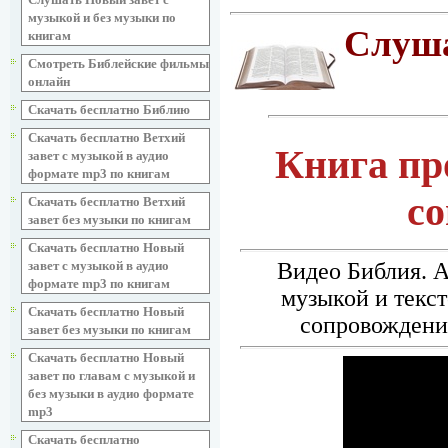
музыкой и без музыки по
Слуша
книгам
Смотреть Библейские фильмы
онлайн
Скачать бесплатно Библию
Скачать бесплатно Ветхий
Книга пр
завет с музыкой в аудио
формате mp3 по книгам
с
Скачать бесплатно Ветхий
завет без музыки по книгам
Скачать бесплатно Новый
завет с музыкой в аудио
Видео Библия. А
формате mp3 по книгам
музыкой и текс
Скачать бесплатно Новый
сопровождение
завет без музыки по книгам
Скачать бесплатно Новый
завет по главам с музыкой и
без музыки в аудио формате
mp3
Скачать бесплатно