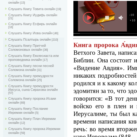
онлайн
[15]
Слушать Книгу Товита онлайн
[19]
Слушать Книгу Иудифь онлайн
-10
[21]
+10
Слушать Книгу Есфирь онлайн
[16]
Слушать Книгу Иова онлайн
[46]
Слушать Псалтырь онлайн
[210]
Книга пророка А́вди
Слушать Книгу Притчей
Соломоновых онлайн
[36]
Ветхого Завета, напис
Слушать Книгу Екклесиаста или
Библии. Она состоит и
проповедника онлайн
[17]
Слушать Книгу песни песней
«Видение Авдия». Имя
Соломона онлайн
[11]
никаких подробностей 
Слушать Книгу премудрости
Соломона онлайн
[25]
родился и к какому ко
Слушать Книгу премудрости
эдомитян за то, что эд
Иисуса, сына Сирахова онлайн
[57]
говорится: «В тот ден
Слушать Книгу пророка Исаии
онлайн
[69]
войско его в плен и
Слушать Книгу Послание
Иерусалиме, ты был к
Иеремии онлайн
[5]
Слушать Книгу Плач Иеремии
времени написания кни
онлайн
[12]
речь: во время вторж
Слушать Книгу пророка Иеремии
онлайн
[59]
царе Иеровоаме (848—84