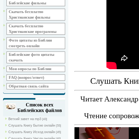
Библейские фильмы
Скачать бесплатно
Христианские фильмы
Скачать бесплатно
Христианские программы
Фото цитаты из Библии
смотреть онлайн
Библейские фото цитаты
скачать
Мои опросы по Библии
FAQ (вопрос/ответ)
Слушать Книг
Обратная связь сайта
Читает Александр
Список всех
Библейских файлов
Чтение сопровож
Ветхий завет на mp3
[43]
Слушать Книгу Бытие онлайн
[55]
Слушать Книгу Исход онлайн
[45]
Слушать Книгу Числа онлайн
[40]