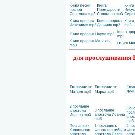
Книга песни
Книга
Книга
песней
Премудрости
Иисус
Соломона mp3
Соломона mp3
Сирах
Книга пророка
Книга пророка
Книга
Иезекииля mp3
Даниила mp3
mp3
Книга про
Книга пророка Наума mp3
mp3
Книга пророка Малахии
I книга М
mp3
для прослушивания Н
Евангелие от
Евангелие от
Еван
Матфея mp3
Марка mp3
Луки
2 послание
Соб
3 послание
апостола
посл
апостола Иоанна
Иоанна mp3
апос
mp3
mp3
Послание к
1 послание к
2 по
Колоссянам
Фессалоникийцам
Фесс
апостола
апостола Павла
апос