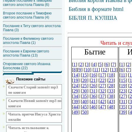
Библия короля Иакова в ф
Первое послание к Тимофею
святого апостола Павла (6)
Библия в формате html
Второе послание к Тимофею
БІБЛІЯ П. КУЛІША
святого апостола Павла (4)
Послание к Титу святого апостола
Павла (3)
Послание к Филимону святого
апостола Павла (1)
Послание к Евреям святого
апостола Павла (13)
Откровение святого Иоанна
Богослова (22)
Похожие сайты
Скачати Старий заповіт mp3
по книгам
Скачати Новий заповіт mp3 по
книгам
Читать притчи Иисуса Христа
онлайн
Читать истолкование к