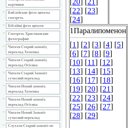
картинки
Библейские фото цитаты
смотреть
Біблійні фото цитати
Смотреть Христианские
фотографии
Читати Старий заповіт,
переклад Хоменка
Читати Старий заповіт,
переклад Огієнка
Читати Старий Заповіт
сучасний переклад
Читати Новий заповіт,
переклад Хоменка
Читати Новий заповіт,
переклад Огієнка
Читати Новий Заповіт
сучасний переклад
Слухати Старий заповіт по