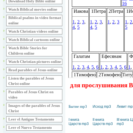
Download Holy Bible online
Watch Biblical movies online
Biblical psalms in video format
online
Watch Christian videos online
Watch Biblical cartoons online
Watch Bible Stories for
Children online
Watch Christian pictures online
Read parables of Jesus online
Listen the parables of Jesus
Christ online
для прослушивания Ве
Parables of Jesus Christ on
video
Images of the parables of Jesus
Бытие mp3
Исход mp3
Левит mp
Christ
Leer el Antiguo Testamento
I книга
II книга
III книга 
Царств mp3
Царств mp3
mp3
Leer el Nuevo Testamento