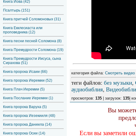
Книга Иова (42)
Псалтырь (151)
Книга притчей Соломоновых (31)
Книга Екклесиаста или
проповедника (12)
Книга песни песней Соломона (8)
Книга Премудрости Соломона (19)
Книга Премудрости Иисуса, сына
Сирахова (51)
Книга пророка Исаии (66)
категория файла:
Смотреть видео
Книга пророка Иеремии (52)
теги файлов
:
без музыки
,
аудиобиблия
,
Видеобибл
Книга Плач Иеремии (5)
Книга Послание Иеремии (1)
просмотров:
135
| загрузок:
135
| к
Книга пророка Варуха (5)
Вы можете
Книга пророка Иезекииля (48)
предл
Книга пророка Даниила (14)
Если вы заметили ош
Книга пророка Осии (14)