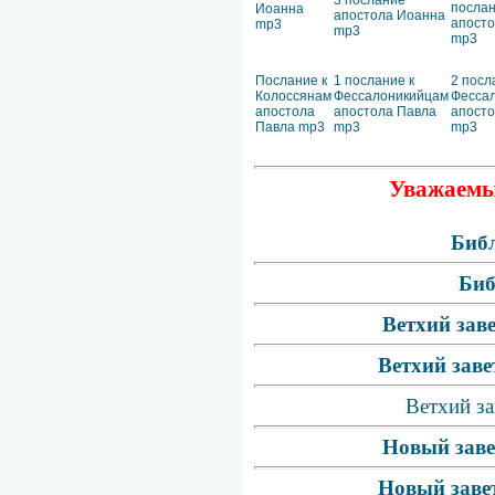
посла
Иоанна
апостола Иоанна
апост
mp3
mp3
mp3
Послание к
1 послание к
2 посл
Колоссянам
Фессалоникийцам
Фесса
апостола
апостола Павла
апосто
Павла mp3
mp3
mp3
Уважаемые
Библ
Биб
Ветхий зав
Ветхий заве
Ветхий за
Новый заве
Новый завет