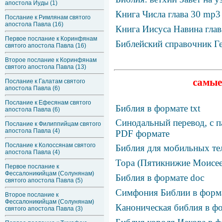
апостола Иуды (1)
Книга Числа глава 30 mp3
Послание к Римлянам святого
апостола Павла (16)
Книга Иисуса Навина глав
Первое послание к Коринфянам
Библейский справочник Г
святого апостола Павла (16)
Второе послание к Коринфянам
святого апостола Павла (13)
самые
Послание к Галатам святого
апостола Павла (6)
Послание к Ефесянам святого
Библия в формате txt
апостола Павла (6)
Синодальный перевод, с п
Послание к Филиппийцам святого
апостола Павла (4)
PDF формате
Послание к Колоссянам святого
Библия для мобильных те
апостола Павла (4)
Тора (Пятикнижие Моисее
Первое послание к
Фессалоникийцам (Солунянам)
Библия в формате doc
святого апостола Павла (5)
Симфония Библии в фор
Второе послание к
Фессалоникийцам (Солунянам)
Каноническая библия в фо
святого апостола Павла (3)