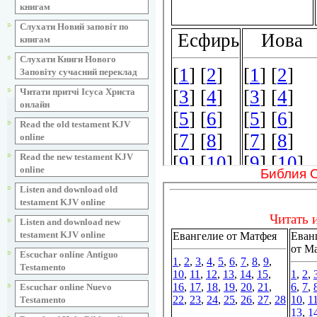
книгам
Слухати Новий заповіт по
книгам
Слухати Книги Нового
Заповіту сучасний переклад
Читати притчі Ісуса Христа
онлайн
Read the old testament KJV
online
Read the new testament KJV
online
Библия 
Listen and download old
testament KJV online
Listen and download new
testament KJV online
Escuchar online Аntiguo
Testamento
Escuchar online Nuevo
Testamento