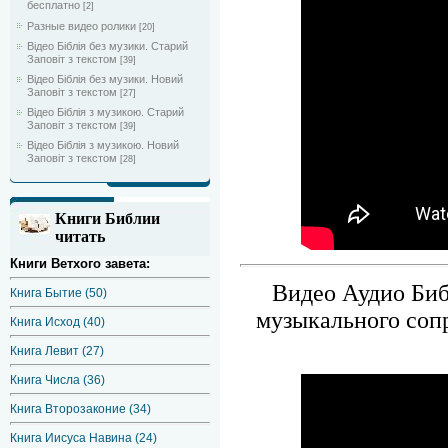
бесплатно
[2]
Разные видео ролики
[20]
Відео Біблія без музики. Старий
Заповіт з текстом
[39]
Відео Біблія без музики. Новий
Заповіт з текстом
[27]
Відео Біблія з музикою. Старий
Заповіт з текстом
[39]
Відео Біблія з музикою. Новий
Заповіт з текстом
[28]
Книги Библии
читать
Книги Ветхого завета:
Видео Аудио Биб
Книга Бытие (50)
музыкального соп
Книга Исход (40)
Книга Левит (27)
Книга Числа (36)
Книга Второзаконие (34)
Книга Иисуса Навина (24)