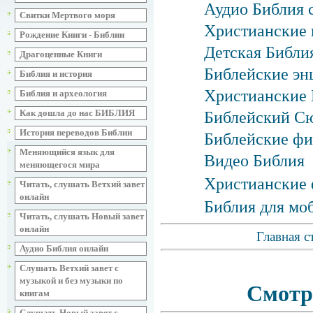
Аудио Библия 
Свитки Мертвого моря
Христианские 
Рождение Книги - Библии
Детская Библия
Драгоценные Книги
Библейские эн
Библия и история
Христианские 
Библия и археология
Как дошла до нас БИБЛИЯ
Библейский С
История переводов Библии
Библейские фи
Меняющийся язык для
Видео Библия
меняющегося мира
Христианские 
Читать, слушать Ветхий завет
онлайн
Библия для мо
Читать, слушать Новый завет
онлайн
Главная с
Аудио Библия онлайн
Слушать Ветхий завет с
музыкой и без музыки по
Смотр
книгам
Слушать Новый завет с