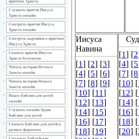
притчам Христа
Слушать притчи Иисуса
Христа онлайн
Смотреть притчи Иисуса
Христа онлайн
Смотреть картинки к притчам
Иисуса Христа
Скачать притчи Иисуса
Христа бесплатно
Читать истории Ветхого
Завета онлайн
Читать истории Нового
Завета онлайн
Видео Библия для детей
онлайн
Слушать онлайн Аудио
Библию для детей
Скачать Библию для детей в
разных форматах
Смотреть Библейские