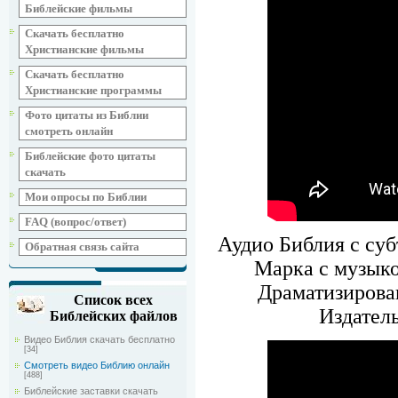
Библейские фильмы
Скачать бесплатно
Христианские фильмы
Скачать бесплатно
Христианские программы
Фото цитаты из Библии
смотреть онлайн
Библейские фото цитаты
скачать
Мои опросы по Библии
FAQ (вопрос/ответ)
Аудио Библия с суб
Обратная связь сайта
Марка с музыко
Драматизирова
Список всех
Издател
Библейских файлов
Видео Библия скачать бесплатно
[34]
Смотреть видео Библию онлайн
[488]
Библейские заставки скачать