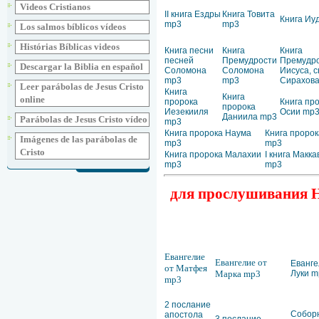
Videos Cristianos
II книга Ездры
Книга Товита
Книга Иу
mp3
mp3
Los salmos bíblicos vídeos
Histórias Bíblicas videos
Книга песни
Книга
Книга
песней
Премудрости
Премудр
Descargar la Biblia en español
Соломона
Соломона
Иисуса, 
mp3
mp3
Сирахов
Leer parábolas de Jesus Cristo
Книга
Книга
online
пророка
Книга пр
пророка
Иезекииля
Осии mp
Даниила mp3
Parábolas de Jesus Cristo vídeo
mp3
Книга пророка Наума
Книга пророк
Imágenes de las parábolas de
mp3
mp3
Cristo
Книга пророка Малахии
I книга Макк
mp3
mp3
для прослушивания Но
Евангелие
Евангелие от
Еванге
от Матфея
Марка mp3
Луки m
mp3
2 послание
Собор
апостола
3 послание