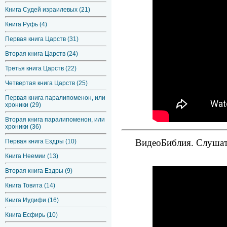
Книга Судей израилевых (21)
Книга Руфь (4)
Первая книга Царств (31)
Вторая книга Царств (24)
Третья книга Царств (22)
Четвертая книга Царств (25)
Первая книга паралипоменон, или
хроники (29)
Вторая книга паралипоменон, или
хроники (36)
ВидеоБиблия. Слушать
Первая книга Ездры (10)
Книга Неемии (13)
Вторая книга Ездры (9)
Книга Товита (14)
Книга Иудифи (16)
Книга Есфирь (10)