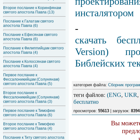
проектиров
Второе послание к Коринфянам
инсталятором
святого апостола Павла (13)
Послание к Галатам святого
-
апостола Павла (6)
Послание к Ефесянам святого
скачать беспл
апостола Павла (6)
Послание к Филиппийцам святого
Version) пр
апостола Павла (4)
Библейских те
Послание к Колоссянам святого
апостола Павла (4)
Первое послание к
Фессалоникийцам (Солунянам)
святого апостола Павла (5)
категория файла:
Сборник програм
Второе послание к
теги файлов
:
(ENG
,
UKR
Фессалоникийцам (Солунянам)
бесплатно
святого апостола Павла (3)
Первое послание к Тимофею
просмотров:
55613
| загрузок:
8394
святого апостола Павла (6)
Вы можете
Второе послание к Тимофею
святого апостола Павла (4)
предл
Послание к Титу святого апостола