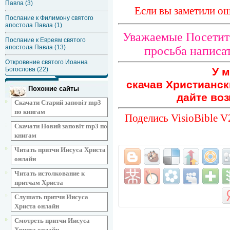
Павла (3)
Если вы заметили ош
Послание к Филимону святого
апостола Павла (1)
Уважаемые Посетите
Послание к Евреям святого
апостола Павла (13)
просьба написат
Откровение святого Иоанна
У м
Богослова (22)
скачав Христианск
Похожие сайты
дайте воз
Скачати Старий заповіт mp3
по книгам
Поделись VisioBible 
Скачати Новий заповіт mp3 по
книгам
Читать притчи Иисуса Христа
онлайн
Читать истолкование к
притчам Христа
Слушать притчи Иисуса
Христа онлайн
Смотреть притчи Иисуса
Христа онлайн