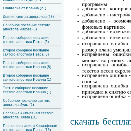
программы
добавлено - копирова
Евангелие от Иоанна (21)
добавлено - настрой
Деяния святых апостолов (28)
добавлено - возмож
Соборное послание святого
фоновых картинок
апостола Иакова (5)
добавлено - возможн
добавлено - возможн
Первое соборное послание
святого апостола Петра (5)
исправлена ошибка 
размер плана уменьш
Второе соборное послание
исправлены ошибки
святого апостола Петра (3)
множество разных гл
Первое соборное послание
исправлена ошибка
святого апостола Иоанна (5)
текстов песен скролл
исправлена ошибка -
Второе соборное послание
святого апостола Иоанна (1)
списка
исправлена ошибка
Третье соборное послание
приводил к снятию е
святого апостола Иоанна (1)
исправлена ошибка - 
Соборное послание святого
апостола Иуды (1)
Послание к Римлянам святого
апостола Павла (16)
скачать беспла
Первое послание к Коринфянам
святого апостола Павла (16)