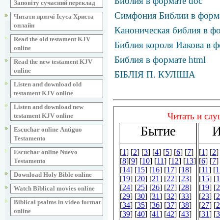
Библия в формате doc
Заповіту сучасний переклад
Симфония Библии в фор
Читати притчі Ісуса Христа
онлайн
Каноническая библия в фо
Read the old testament KJV
Библия короля Иакова в ф
online
Библия в формате html
Read the new testament KJV
online
БІБЛІЯ П. КУЛІША
Listen and download old
testament KJV online
Listen and download new
testament KJV online
Escuchar online Аntiguo
Testamento
Escuchar online Nuevo
Testamento
Download Holy Bible online
Watch Biblical movies online
Biblical psalms in video format
online