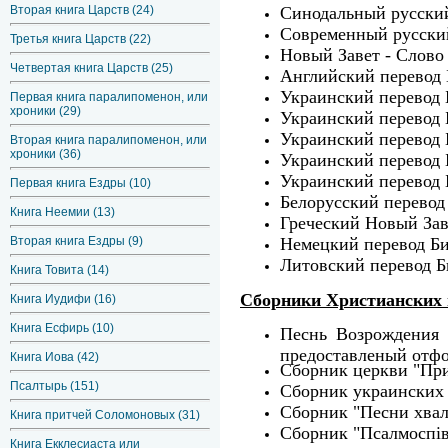
Вторая книга Царств (24)
Синодальный русский
Современный русский
Третья книга Царств (22)
Новый Завет - Слово
Четвертая книга Царств (25)
Английский перевод 
Украинский перевод 
Первая книга паралипоменон, или
хроники (29)
Украинский перевод 
Украинский перевод
Вторая книга паралипоменон, или
хроники (36)
Украинский перевод 
Украинский перевод 
Первая книга Ездры (10)
Белорусский перевод
Книга Неемии (13)
Греческий Новый Зав
Вторая книга Ездры (9)
Немецкий перевод Б
Литовский перевод Б
Книга Товита (14)
Сборники Христианских 
Книга Иудифи (16)
Книга Есфирь (10)
Песнь Возрождения 
предоставленый отф
Книга Иова (42)
Сборник церкви "При
Псалтырь (151)
Сборник украинских п
Сборник "Песни хвалы
Книга притчей Соломоновых (31)
Сборник "Псалмоспiв
Книга Екклесиаста или