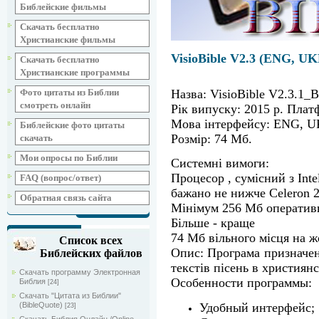
Библейские фильмы
Скачать бесплатно
Христианские фильмы
VisioBible V2.3 (ENG, U
Скачать бесплатно
Христианские программы
Назва: VisioBible V2.3.1_B
Фото цитаты из Библии
смотреть онлайн
Рік випуску: 2015 р. Плат
Мова інтерфейсу: ENG, 
Библейские фото цитаты
Розмір: 74 Мб.
скачать
Мои опросы по Библии
Системні вимоги:
Процесор , сумісний з Inte
FAQ (вопрос/ответ)
бажано не нижче Celeron 
Обратная связь сайта
Мінімум 256 Мб оперативн
Більше - краще
74 Мб вільного місця на ж
Список всех
Опис: Програма призначена
Библейских файлов
текстів пісень в християн
Скачать программу Электронная
Особенности программы:
Библия
[24]
Скачать "Цитата из Библии"
Удобный интерфейс;
(BibleQuote)
[23]