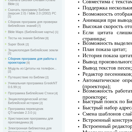
Скачать Библия Онлайн /Online
Совместима с текста
Bible
[1]
Поддержка нескольки
Скачать программу Библия
Возможность отобра
(версия 2.0) / bible 2.0 (2002) РС
[1]
Анимация при выводе
Сборник программ для проверки
Высокая скорость от
библейских знаний
[7]
Если цитата слишк
Bible Maps (Библейские карты)
[1]
страницы;
Тесты на знание Библии
[8]
Возможность выделен
Super Book
[2]
План показа цитат;
Энциклопедия Библейские земли
[1]
История показа цитат
Сборник программ для работы с
Вывод произвольного
проектором
[9]
Вывод текстов песен;
Модуль из Цитаты на телефон...
[2]
Редактор песенников
Путешествие по Библии
[2]
Автоматическое опре
Уникальная программа GreekNT
(проектора);
0.6.99
[1]
Возможность работат
Программа Библейские Cтихи
[4]
проекторе;
Энциклопедический атлас
Быстрый поиск по Би
Библейской истории
[2]
Быстрый набор адреса
Программа переводчик
Смена шаблонов слай
QTranslate 2.3.0
[1]
Христианские программы для
Встроенный конструк
проповедника
[8]
Встроенный редактор
Электронная библиотека для