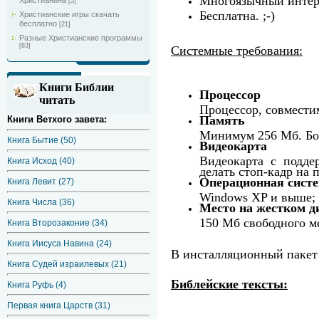
Многоязычный интер
Христианина
[5]
Бесплатна. ;-)
Христианские игры скачать
бесплатно
[21]
Разные Христианские программы
[83]
Системные требования:
Книги Библии
Процессор
читать
Процессор, совместим
Память
Книги Ветхого завета:
Минимум 256 Мб. Бо
Книга Бытие (50)
Видеокарта
Видеокарта с подде
Книга Исход (40)
делать стоп-кадр на 
Операционная сист
Книга Левит (27)
Windows XP и выше;
Книга Числа (36)
Место на жестком д
150 Мб свободного ме
Книга Второзаконие (34)
Книга Иисуса Навина (24)
В инсталляционный пакет
Книга Судей израилевых (21)
Библейские тексты:
Книга Руфь (4)
Первая книга Царств (31)