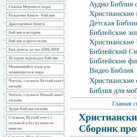
Аудио Библия 
Свитки Мертвого моря
Христианские 
Рождение Книги - Библии
Детская Библия
Драгоценные Книги
Библейские эн
Библия и история
Христианские 
Библия и археология
Как дошла до нас БИБЛИЯ
Библейский С
История переводов Библии
Библейские фи
Меняющийся язык для
Видео Библия
меняющегося мира
Христианские 
Читать, слушать Ветхий завет
онлайн
Библия для мо
Читать, слушать Новый завет
онлайн
Главная с
Аудио Библия онлайн
Христиански
Слушать Ветхий завет с
музыкой и без музыки по
Сборник про
книгам
Слушать Новый завет с