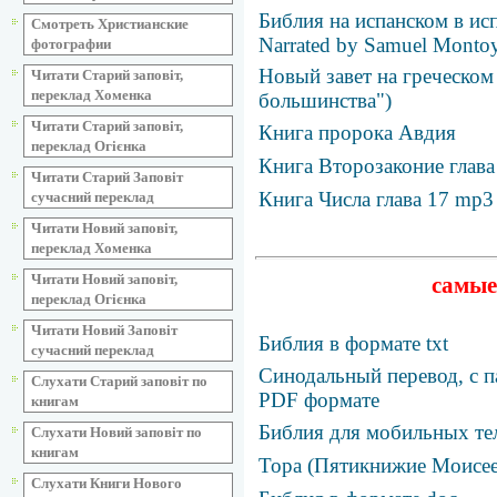
Библия на испанском в ис
Смотреть Христианские
Narrated by Samuel Monto
фотографии
Новый завет на греческом
Читати Старий заповіт,
переклад Хоменка
большинства")
Читати Старий заповіт,
Книга пророка Авдия
переклад Огієнка
Книга Второзаконие глав
Читати Старий Заповіт
Книга Числа глава 17 mp3
сучасний переклад
Читати Новий заповіт,
переклад Хоменка
Читати Новий заповіт,
самые
переклад Огієнка
Читати Новий Заповіт
Библия в формате txt
сучасний переклад
Синодальный перевод, с п
Слухати Старий заповіт по
PDF формате
книгам
Библия для мобильных те
Слухати Новий заповіт по
книгам
Тора (Пятикнижие Моисее
Слухати Книги Нового