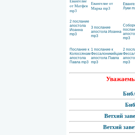
Евангелие
Евангелие от
Еванге
от Матфея
Марка mp3
Луки m
mp3
2 послание
Собор
апостола
3 послание
посла
Иоанна
апостола Иоанна
апост
mp3
mp3
mp3
Послание к
1 послание к
2 посл
Колоссянам
Фессалоникийцам
Фесса
апостола
апостола Павла
апосто
Павла mp3
mp3
mp3
Уважаемые
Библ
Биб
Ветхий зав
Ветхий заве