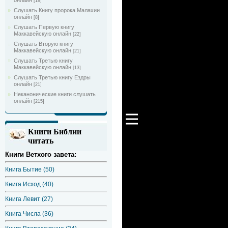
онлайн
[18]
Слушать Книгу пророка Малахии
онлайн
[8]
Слушать Первую книгу
Маккавейскую онлайн
[22]
Слушать Вторую книгу
Маккавейскую онлайн
[21]
Слушать Третью книгу
Маккавейскую онлайн
[13]
Слушать Третью книгу Ездры
онлайн
[21]
Неканонические книги слушать
онлайн
[215]
Книги Библии
читать
Книги Ветхого завета:
Книга Бытие (50)
Книга Исход (40)
Книга Левит (27)
Книга Числа (36)