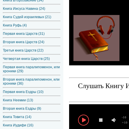
Книга Второзаконие (34)
Книга Иисуса Навина (24)
Книга Судей израилевых (21)
Книга Руфь (4)
Первая книга Царств (31)
Вторая книга Царств (24)
Третья книга Царств (22)
Четвертая книга Царств (25)
Первая книга паралипоменон, или
хроники (29)
Вторая книга паралипоменон, или
хроники (36)
Слушать Книгу И
Первая книга Ездры (10)
Книга Неемии (13)
Вторая книга Ездры (9)
Книга Товита (14)
-10
+10
Книга Иудифи (16)