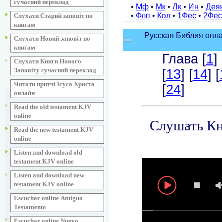
сучасний переклад
Слухати Старий заповіт по
книгам
Слухати Новий заповіт по
книгам
Слухати Книги Нового
Заповіту сучасний переклад
Читати притчі Ісуса Христа
онлайн
Read the old testament KJV
online
Read the new testament KJV
online
Listen and download old
testament KJV online
Listen and download new
testament KJV online
Escuchar online Аntiguo
Testamento
Escuchar online Nuevo