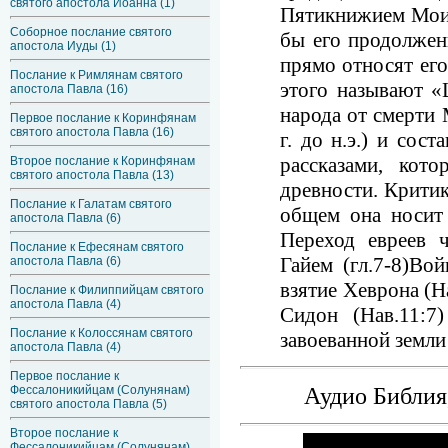
святого апостола Иоанна (1)
Пятикнижием Моисе
Соборное послание святого
бы его продолжен
апостола Иуды (1)
прямо относят его
Послание к Римлянам святого
этого называют «
апостола Павла (16)
народа от смерти 
Первое послание к Коринфянам
святого апостола Павла (16)
г. до н.э.) и сос
рассказами, кот
Второе послание к Коринфянам
святого апостола Павла (13)
древности. Критик
Послание к Галатам святого
общем она носит 
апостола Павла (6)
Переход евреев ч
Послание к Ефесянам святого
Гайем (гл.7-8)Во
апостола Павла (6)
взятие Хеврона (Н
Послание к Филиппийцам святого
апостола Павла (4)
Сидон (Нав.11:7)
Послание к Колоссянам святого
завоеванной земли
апостола Павла (4)
Первое послание к
Аудио Библия
Фессалоникийцам (Солунянам)
святого апостола Павла (5)
Второе послание к
Фессалоникийцам (Солунянам)