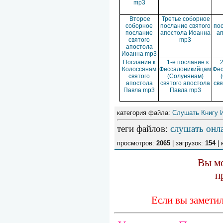
mp3
Второе
Третье соборное
соборное
послание святого
пос
послание
апостола Иоанна
а
святого
mp3
апостола
Иоанна mp3
Послание к
1-е послание к
2
Колоссянам
Фессалоникийцам
Фес
святого
(Солунянам)
апостола
святого апостола
свя
Павла mp3
Павла mp3
категория файла:
Слушать Книгу 
теги файлов
:
слушать онл
просмотров:
2065
| загрузок:
154
| 
Вы мо
п
Если вы замети