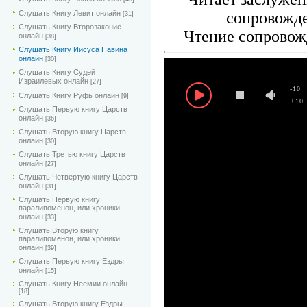
Слушать Книгу Левит онлайн
сопровожд
[31]
Слушать Книгу Второзаконие
Чтение сопровож
онлайн
[38]
Слушать Книгу Иисуса Навина
онлайн
[30]
Слушать Книгу Судей
Израилевых онлайн
[27]
-10
Слушать Книгу Руфь онлайн
[9]
+10
Слушать Первую книгу Царств
онлайн
[36]
Слушать Вторую книгу Царств
онлайн
[30]
Слушать Третью книгу Царств
онлайн
[27]
Слушать Четвертую книгу Царств
онлайн
[31]
Слушать Первую книгу
паралипоменон, или хроники
онлайн
[33]
Слушать Вторую книгу
паралипоменон, или хроники
онлайн
[39]
Слушать Первую книгу Ездры
онлайн
[15]
Слушать Книгу Неемии онлайн
[18]
Слушать Вторую книгу Ездры