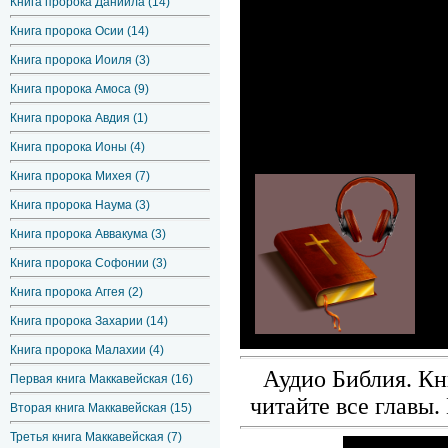
Книга пророка Даниила (14)
Книга пророка Осии (14)
Книга пророка Иоиля (3)
Книга пророка Амоса (9)
Книга пророка Авдия (1)
Книга пророка Ионы (4)
Книга пророка Михея (7)
Книга пророка Наума (3)
Книга пророка Аввакума (3)
Книга пророка Софонии (3)
Книга пророка Аггея (2)
Книга пророка Захарии (14)
Книга пророка Малахии (4)
Аудио Библия. Кн
Первая книга Маккавейская (16)
читайте все главы.
Вторая книга Маккавейская (15)
Третья книга Маккавейская (7)