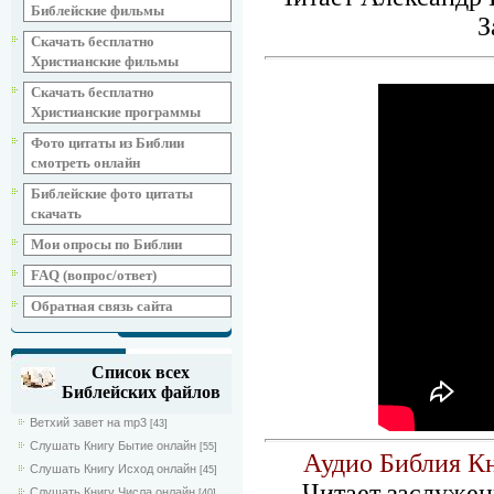
Библейские фильмы
З
Скачать бесплатно
Христианские фильмы
Скачать бесплатно
Христианские программы
Фото цитаты из Библии
смотреть онлайн
Библейские фото цитаты
скачать
Мои опросы по Библии
FAQ (вопрос/ответ)
Обратная связь сайта
Список всех
Библейских файлов
Ветхий завет на mp3
[43]
Слушать Книгу Бытие онлайн
[55]
Аудио Библия Кн
Слушать Книгу Исход онлайн
[45]
Читает заслужен
Слушать Книгу Числа онлайн
[40]