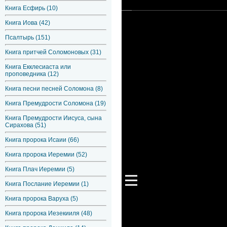
Книга Есфирь (10)
Книга Иова (42)
Псалтырь (151)
Книга притчей Соломоновых (31)
Книга Екклесиаста или
проповедника (12)
Книга песни песней Соломона (8)
Книга Премудрости Соломона (19)
Книга Премудрости Иисуса, сына
Сирахова (51)
Книга пророка Исаии (66)
Книга пророка Иеремии (52)
Книга Плач Иеремии (5)
Книга Послание Иеремии (1)
Книга пророка Варуха (5)
Книга пророка Иезекииля (48)