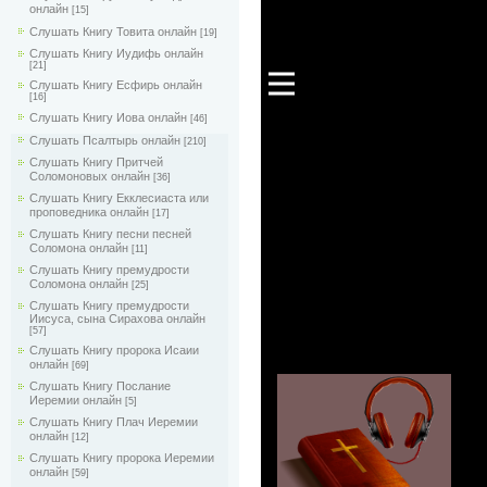
онлайн
[15]
Слушать Книгу Товита онлайн
[19]
Слушать Книгу Иудифь онлайн
[21]
Слушать Книгу Есфирь онлайн
[16]
Слушать Книгу Иова онлайн
[46]
Слушать Псалтырь онлайн
[210]
Слушать Книгу Притчей
Соломоновых онлайн
[36]
Слушать Книгу Екклесиаста или
проповедника онлайн
[17]
Слушать Книгу песни песней
Соломона онлайн
[11]
Слушать Книгу премудрости
Соломона онлайн
[25]
Слушать Книгу премудрости
Иисуса, сына Сирахова онлайн
[57]
Слушать Книгу пророка Исаии
онлайн
[69]
Слушать Книгу Послание
Иеремии онлайн
[5]
Слушать Книгу Плач Иеремии
онлайн
[12]
Слушать Книгу пророка Иеремии
онлайн
[59]