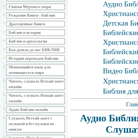
Аудио Библ
Свитки Мертвого моря
Христианс
Рождение Книги - Библии
Детская Би
Драгоценные Книги
Библейские
Библия и история
Христианск
Библия и археология
Как дошла до нас БИБЛИЯ
Библейски
История переводов Библии
Библейски
Меняющийся язык для
Видео Биб
меняющегося мира
Христианс
Читать, слушать Ветхий завет
онлайн
Библия для
Читать, слушать Новый завет
онлайн
Глав
Аудио Библия онлайн
Аудио Библи
Слушать Ветхий завет с
музыкой и без музыки по
Слушат
книгам
Слушать Новый завет с