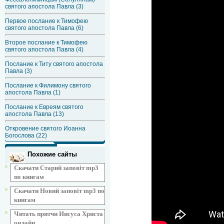
святого апостола Павла (3)
Первое послание к Тимофею
святого апостола Павла (6)
Второе послание к Тимофею
святого апостола Павла (4)
Послание к Титу святого апостола
Павла (3)
Послание к Филимону святого
апостола Павла (1)
Послание к Евреям святого
апостола Павла (13)
Откровение святого Иоанна
Богослова (22)
Похожие сайты
Скачати Старий заповіт mp3
по книгам
Скачати Новий заповіт mp3 по
книгам
Читать притчи Иисуса Христа
онлайн