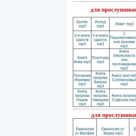
для прослушиван
Бытие
Исход
Левит mp3
mp3
mp3
1
3-я книга
4-я книга
Паралипомен
Царств
Царств
или хроники
mp3
mp3
mp3
Книга
Екклесиаста
Книга
Псалтырь
или
Иова mp3
mp3
проповедник
mp3
Книга
Послание
Книга притче
пророка
Иеремии
Соломоновы
Варуха
mp3
mp3
mp3
Книга
Книга
пророка
пророка
Книга пророк
Наума
Аввакума
Софонии mp
mp3
mp3
для прослушиван
Евангелие
Евангелие от
Е
от Матфея
Марка mp3