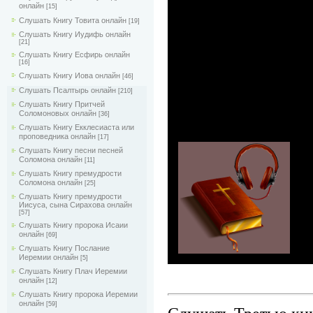
онлайн
[15]
Слушать Книгу Товита онлайн
[19]
Слушать Книгу Иудифь онлайн
[21]
Слушать Книгу Есфирь онлайн
[16]
Слушать Книгу Иова онлайн
[46]
Слушать Псалтырь онлайн
[210]
Слушать Книгу Притчей
Соломоновых онлайн
[36]
Слушать Книгу Екклесиаста или
проповедника онлайн
[17]
Слушать Книгу песни песней
Соломона онлайн
[11]
Слушать Книгу премудрости
Соломона онлайн
[25]
Слушать Книгу премудрости
Иисуса, сына Сирахова онлайн
[57]
Слушать Книгу пророка Исаии
онлайн
[69]
Слушать Книгу Послание
Иеремии онлайн
[5]
Слушать Книгу Плач Иеремии
онлайн
[12]
Слушать Книгу пророка Иеремии
онлайн
[59]