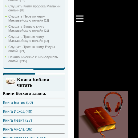
онлайн
[18]
Слушать Книгу пророка Малахии
онлайн
[8]
Слушать Первую книгу
Маккавейскую онлайн
[22]
Слушать Вторую книгу
Маккавейскую онлайн
[21]
Слушать Третью книгу
Маккавейскую онлайн
[13]
Слушать Третью книгу Ездры
онлайн
[21]
Неканонические книги слушать
онлайн
[215]
Книги Библии
читать
Книги Ветхого завета:
Книга Бытие (50)
Книга Исход (40)
Книга Левит (27)
Книга Числа (36)