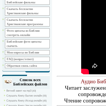
Библейские фильмы
Скачать бесплатно
Христианские фильмы
Скачать бесплатно
Христианские программы
Фото цитаты из Библии
смотреть онлайн
Библейские фото цитаты
скачать
Мои опросы по Библии
FAQ (вопрос/ответ)
Обратная связь сайта
Список всех
Аудио Биб
Библейских файлов
Читает заслужен
Ветхий завет на mp3
[43]
сопровожд
Слушать Книгу Бытие онлайн
[55]
Чтение сопровож
Слушать Книгу Исход онлайн
[45]
Слушать Книгу Числа онлайн
[40]