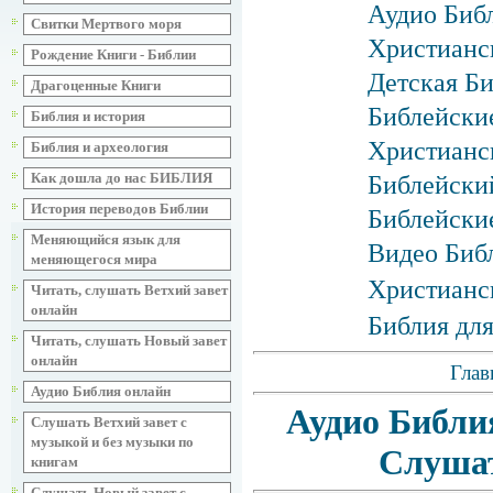
Аудио Библ
Свитки Мертвого моря
Христианс
Рождение Книги - Библии
Детская Би
Драгоценные Книги
Библейские
Библия и история
Христианск
Библия и археология
Как дошла до нас БИБЛИЯ
Библейски
История переводов Библии
Библейски
Меняющийся язык для
Видео Биб
меняющегося мира
Христианс
Читать, слушать Ветхий завет
онлайн
Библия для
Читать, слушать Новый завет
онлайн
Глав
Аудио Библия онлайн
Аудио Библи
Слушать Ветхий завет с
музыкой и без музыки по
Слушат
книгам
Слушать Новый завет с