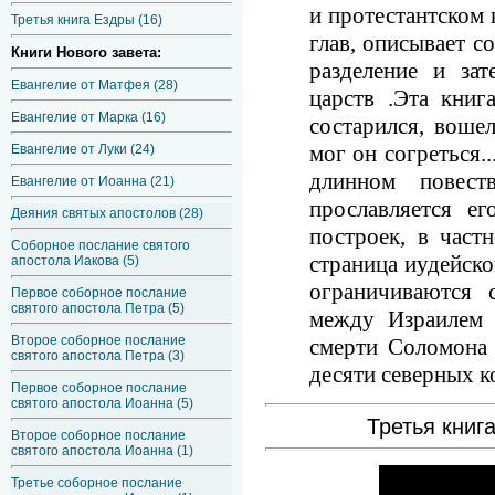
и протестантском 
Третья книга Ездры (16)
глав, описывает с
Книги Нового завета:
разделение и за
Евангелие от Матфея (28)
царств .Эта книг
Евангелие от Марка (16)
состарился, воше
мог он согреться.
Евангелие от Луки (24)
длинном повест
Евангелие от Иоанна (21)
прославляется ег
Деяния святых апостолов (28)
построек, в част
Соборное послание святого
страница иудейско
апостола Иакова (5)
ограничиваются 
Первое соборное послание
святого апостола Петра (5)
между Израилем 
Второе соборное послание
смерти Соломона 
святого апостола Петра (3)
десяти северных к
Первое соборное послание
святого апостола Иоанна (5)
Третья кни
Второе соборное послание
святого апостола Иоанна (1)
Третье соборное послание