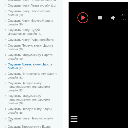
Слушать Книгу Левит онлайн
[31]
Слушать Книгу Второзаконие
онлайн
-10
[38]
+10
Слушать Книгу Иисуса Навина
онлайн
[30]
Слушать Книгу Судей
Израилевых онлайн
[27]
Слушать Книгу Руфь онлайн
[9]
Слушать Первую книгу Царств
онлайн
[36]
Слушать Вторую книгу Царств
онлайн
[30]
Слушать Третью книгу Царств
онлайн
[27]
Слушать Четвертую книгу Царств
онлайн
[31]
Слушать Первую книгу
паралипоменон, или хроники
онлайн
[33]
Слушать Вторую книгу
паралипоменон, или хроники
онлайн
[39]
Слушать Первую книгу Ездры
онлайн
[15]
Слушать Книгу Неемии онлайн
[18]
Слушать Вторую книгу Ездры