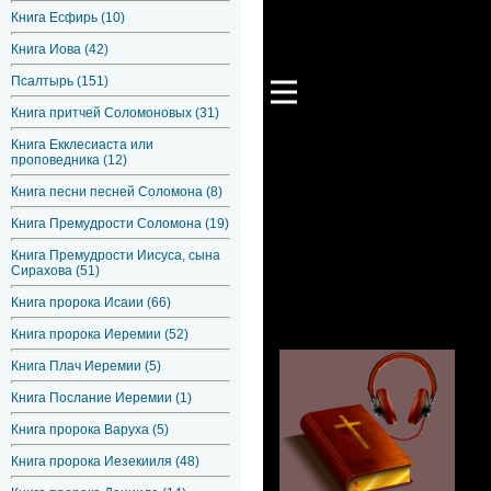
Книга Есфирь (10)
Книга Иова (42)
Псалтырь (151)
Книга притчей Соломоновых (31)
Книга Екклесиаста или
проповедника (12)
Книга песни песней Соломона (8)
Книга Премудрости Соломона (19)
Книга Премудрости Иисуса, сына
Сирахова (51)
Книга пророка Исаии (66)
Книга пророка Иеремии (52)
Книга Плач Иеремии (5)
Книга Послание Иеремии (1)
Книга пророка Варуха (5)
Книга пророка Иезекииля (48)