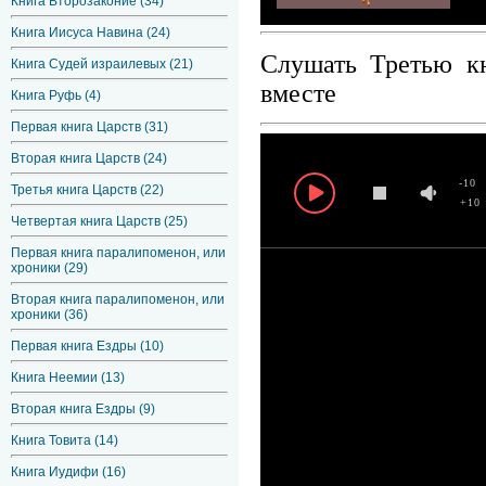
Книга Второзаконие (34)
Книга Иисуса Навина (24)
Слушать Третью к
Книга Судей израилевых (21)
вместе
Книга Руфь (4)
Первая книга Царств (31)
Вторая книга Царств (24)
-10
Третья книга Царств (22)
+10
Четвертая книга Царств (25)
Первая книга паралипоменон, или
хроники (29)
Вторая книга паралипоменон, или
хроники (36)
Первая книга Ездры (10)
Книга Неемии (13)
Вторая книга Ездры (9)
Книга Товита (14)
Книга Иудифи (16)