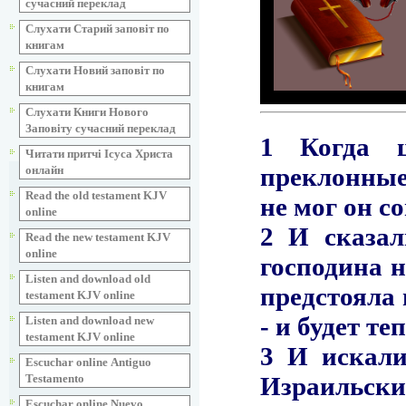
сучасний переклад
Слухати Старий заповіт по
книгам
Слухати Новий заповіт по
книгам
Слухати Книги Нового
Заповіту сучасний переклад
Читати притчі Ісуса Христа
онлайн
Read the old testament KJV
online
Read the new testament KJV
online
Listen and download old
testament KJV online
Listen and download new
testament KJV online
Escuchar online Аntiguo
Testamento
Escuchar online Nuevo