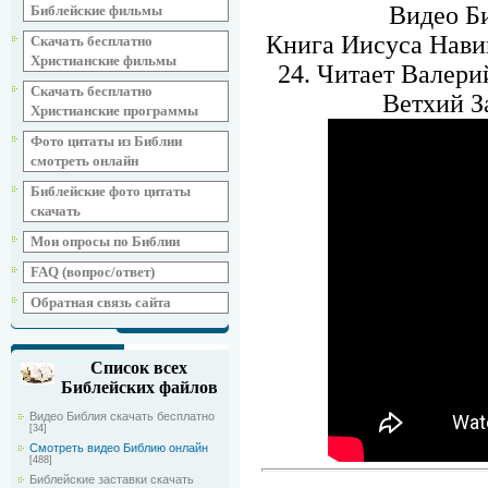
Видео Би
Библейские фильмы
Книга Иисуса Навин
Скачать бесплатно
Христианские фильмы
24. Читает Валери
Скачать бесплатно
Ветхий З
Христианские программы
Фото цитаты из Библии
смотреть онлайн
Библейские фото цитаты
скачать
Мои опросы по Библии
FAQ (вопрос/ответ)
Обратная связь сайта
Список всех
Библейских файлов
Видео Библия скачать бесплатно
[34]
Смотреть видео Библию онлайн
[488]
Библейские заставки скачать