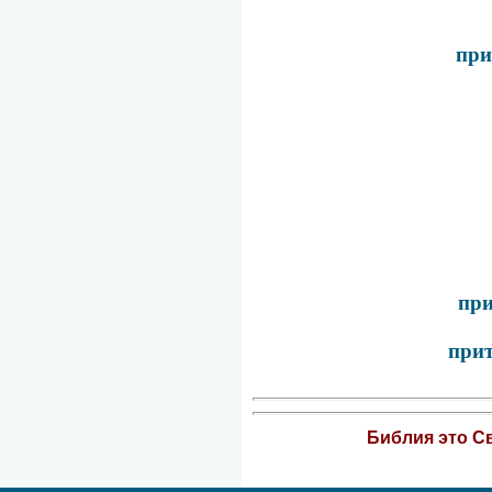
при
при
прит
Библия это Св