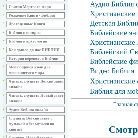
Аудио Библия 
Свитки Мертвого моря
Христианские 
Рождение Книги - Библии
Детская Библия
Драгоценные Книги
Библейские эн
Библия и история
Христианские 
Библия и археология
Как дошла до нас БИБЛИЯ
Библейский С
История переводов Библии
Библейские фи
Меняющийся язык для
Видео Библия
меняющегося мира
Христианские 
Читать, слушать Ветхий завет
онлайн
Библия для мо
Читать, слушать Новый завет
онлайн
Главная с
Аудио Библия онлайн
Слушать Ветхий завет с
музыкой и без музыки по
Смотр
книгам
Слушать Новый завет с