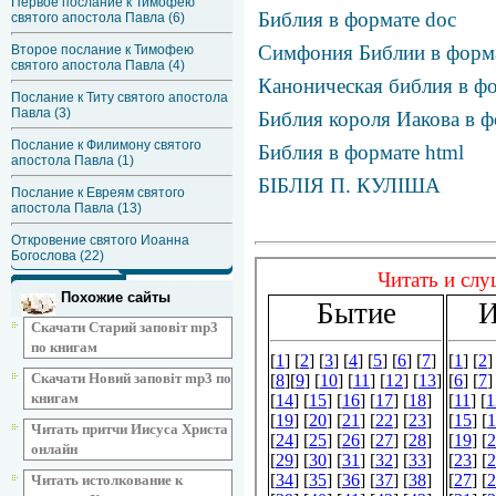
Первое послание к Тимофею
Библия в формате doc
святого апостола Павла (6)
Симфония Библии в фор
Второе послание к Тимофею
святого апостола Павла (4)
Каноническая библия в фо
Послание к Титу святого апостола
Павла (3)
Библия короля Иакова в ф
Послание к Филимону святого
Библия в формате html
апостола Павла (1)
БІБЛІЯ П. КУЛІША
Послание к Евреям святого
апостола Павла (13)
Откровение святого Иоанна
Богослова (22)
Похожие сайты
Скачати Старий заповіт mp3
по книгам
Скачати Новий заповіт mp3 по
книгам
Читать притчи Иисуса Христа
онлайн
Читать истолкование к