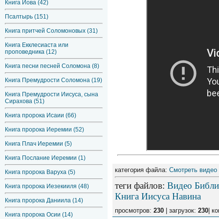
Книга Иова (42)
Псалтырь (151)
Книга притчей Соломоновых (31)
Книга Екклесиаста или
проповедника (12)
Книга песни песней Соломона (8)
Книга Премудрости Соломона (19)
Книга Премудрости Иисуса, сына
Сирахова (51)
Книга пророка Исаии (66)
Книга пророка Иеремии (52)
Книга Плач Иеремии (5)
Книга Послание Иеремии (1)
категория файла:
Смотреть видео
Книга пророка Варуха (5)
теги файлов
:
Видео Библи
Книга пророка Иезекииля (48)
Книга Иисуса Навина
Книга пророка Даниила (14)
просмотров:
230
| загрузок:
230
| к
Книга пророка Осии (14)