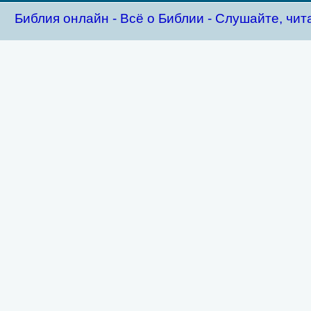
Библия oнлайн - Всё о Библии - Слушайте, чит