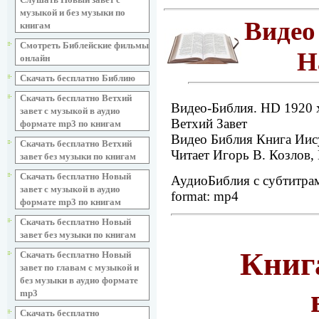
музыкой и без музыки по
Видео
книгам
Смотреть Библейские фильмы
Н
онлайн
Скачать бесплатно Библию
Скачать бесплатно Ветхий
Видео-Библия. HD 1920 х
завет с музыкой в аудио
Ветхий Завет
формате mp3 по книгам
Видео Библия Книга Иису
Скачать бесплатно Ветхий
Читает Игорь В. Козлов,
завет без музыки по книгам
Скачать бесплатно Новый
АудиоБиблия с субтитра
завет с музыкой в аудио
format: mp4
формате mp3 по книгам
Скачать бесплатно Новый
завет без музыки по книгам
Книг
Скачать бесплатно Новый
завет по главам с музыкой и
без музыки в аудио формате
mp3
Скачать бесплатно