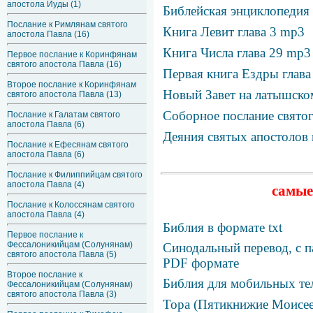
апостола Иуды (1)
Библейская энциклопедия
Послание к Римлянам святого
Книга Левит глава 3 mp3
апостола Павла (16)
Книга Числа глава 29 mp3
Первое послание к Коринфянам
святого апостола Павла (16)
Первая книга Ездры глава
Второе послание к Коринфянам
Новый Завет на латышско
святого апостола Павла (13)
Соборное послание святог
Послание к Галатам святого
апостола Павла (6)
Деяния святых апостолов 
Послание к Ефесянам святого
апостола Павла (6)
Послание к Филиппийцам святого
апостола Павла (4)
самые
Послание к Колоссянам святого
апостола Павла (4)
Библия в формате txt
Первое послание к
Фессалоникийцам (Солунянам)
Синодальный перевод, с п
святого апостола Павла (5)
PDF формате
Второе послание к
Библия для мобильных те
Фессалоникийцам (Солунянам)
святого апостола Павла (3)
Тора (Пятикнижие Моисее