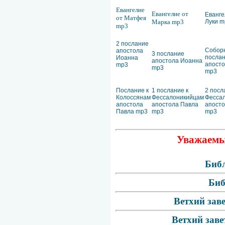
Евангелие
Евангелие от
Еванге
от Матфея
Марка mp3
Луки m
mp3
2 послание
Собор
апостола
3 послание
посла
Иоанна
апостола Иоанна
апост
mp3
mp3
mp3
Послание к
1 послание к
2 посл
Колоссянам
Фессалоникийцам
Фесса
апостола
апостола Павла
апосто
Павла mp3
mp3
mp3
Уважаемые
Библ
Биб
Ветхий зав
Ветхий заве