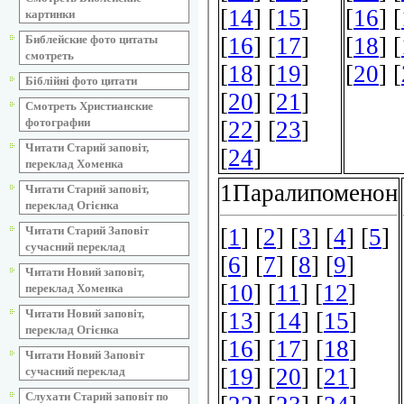
картинки
Библейские фото цитаты
смотреть
Біблійні фото цитати
Смотреть Христианские
фотографии
Читати Старий заповіт,
переклад Хоменка
Читати Старий заповіт,
переклад Огієнка
Читати Старий Заповіт
сучасний переклад
Читати Новий заповіт,
переклад Хоменка
Читати Новий заповіт,
переклад Огієнка
Читати Новий Заповіт
сучасний переклад
Слухати Старий заповіт по