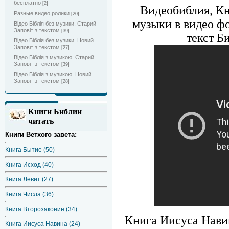
бесплатно
[2]
Видеобиблия, Кн
Разные видео ролики
[20]
музыки в видео фо
Відео Біблія без музики. Старий
Заповіт з текстом
[39]
текст Б
Відео Біблія без музики. Новий
Заповіт з текстом
[27]
Відео Біблія з музикою. Старий
Заповіт з текстом
[39]
Відео Біблія з музикою. Новий
Заповіт з текстом
[28]
Книги Библии
читать
Книги Ветхого завета:
Книга Бытие (50)
Книга Исход (40)
Книга Левит (27)
Книга Числа (36)
Книга Второзаконие (34)
Книга Иисуса Навин
Книга Иисуса Навина (24)