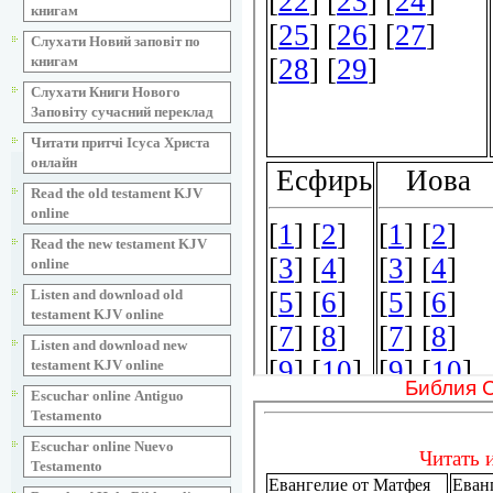
книгам
Слухати Новий заповіт по
книгам
Слухати Книги Нового
Заповіту сучасний переклад
Читати притчі Ісуса Христа
онлайн
Read the old testament KJV
online
Read the new testament KJV
online
Listen and download old
testament KJV online
Listen and download new
testament KJV online
Библия 
Escuchar online Аntiguo
Testamento
Escuchar online Nuevo
Testamento