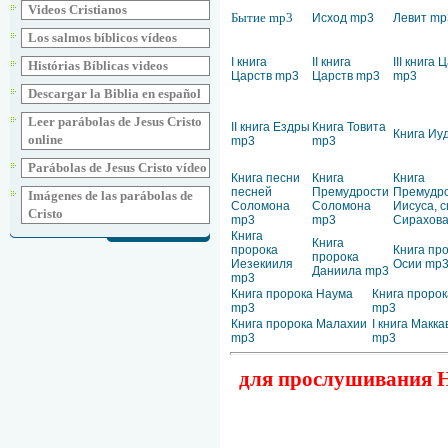
Videos Cristianos
Бытие mp3
Исход mp3
Левит mp
Los salmos bíblicos vídeos
I книга
II книга
III книга 
Histórias Bíblicas videos
Царств mp3
Царств mp3
mp3
Descargar la Biblia en español
Leer parábolas de Jesus Cristo
II книга Ездры
Книга Товита
Книга Иу
online
mp3
mp3
Parábolas de Jesus Cristo vídeo
Книга песни
Книга
Книга
песней
Премудрости
Премудр
Imágenes de las parábolas de
Соломона
Соломона
Иисуса, 
Cristo
mp3
mp3
Сирахов
Книга
Книга
пророка
Книга пр
пророка
Иезекииля
Осии mp
Даниила mp3
mp3
Книга пророка Наума
Книга пророк
mp3
mp3
Книга пророка Малахии
I книга Макк
mp3
mp3
для прослушивания Но