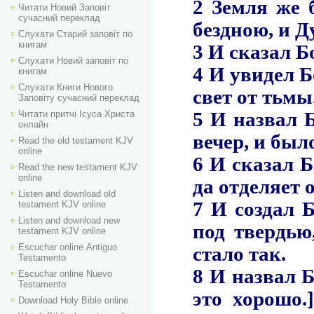
Читати Новий Заповіт
сучасний переклад
Слухати Старий заповіт по
книгам
Слухати Новий заповіт по
книгам
Слухати Книги Нового
Заповіту сучасний переклад
Читати притчі Ісуса Христа
онлайн
Read the old testament KJV
online
Read the new testament KJV
online
Listen and download old
testament KJV online
Listen and download new
testament KJV online
Escuchar online Аntiguo
Testamento
Escuchar online Nuevo
Testamento
Download Holy Bible online