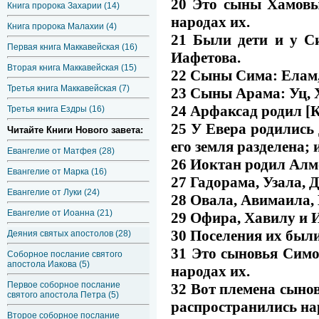
20 Это сыны Хамовы,
Книга пророка Захарии (14)
народах их.
Книга пророка Малахии (4)
21 Были дети и у Си
Первая книга Маккавейская (16)
Иафетова.
Вторая книга Маккавейская (15)
22 Сыны Сима: Елам, 
Третья книга Маккавейская (7)
23 Сыны Арама: Уц, 
24 Арфаксад родил [К
Третья книга Ездры (16)
25 У Евера родились 
Читайте Книги Нового завета:
его земля разделена; 
Евангелие от Матфея (28)
26 Иоктан родил Алм
Евангелие от Марка (16)
27 Гадорама, Узала, 
Евангелие от Луки (24)
28 Овала, Авимаила,
Евангелие от Иоанна (21)
29 Офира, Хавилу и И
30 Поселения их был
Деяния святых апостолов (28)
31 Это сыновья Симов
Соборное послание святого
апостола Иакова (5)
народах их.
Первое соборное послание
32 Вот племена сынов
святого апостола Петра (5)
распространились нар
Второе соборное послание