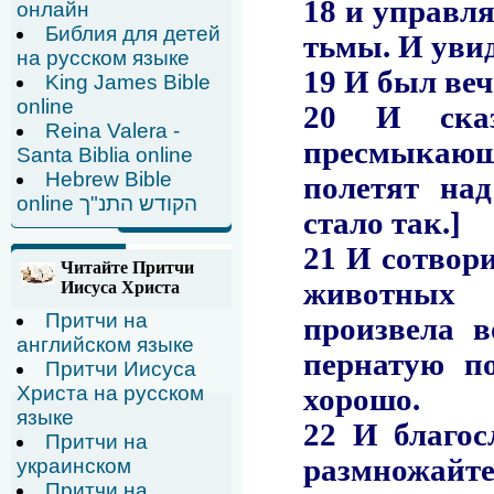
онлайн
Библия для детей
на русском языке
King James Bible
online
Reina Valera -
Santa Biblia online
Hebrew Bible
online הקודש התנ"ך
Читайте Притчи
Иисуса Христа
Притчи на
английском языке
Притчи Иисуса
Христа на русском
языке
Притчи на
украинском
Притчи на