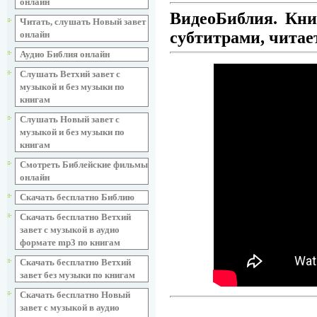
онлайн
ВидеоБиблия. Кни
Читать, слушать Новый завет
субтитрами, читае
онлайн
Аудио Библия онлайн
Слушать Ветхий завет с
музыкой и без музыки по
книгам
Слушать Новый завет с
музыкой и без музыки по
книгам
Смотреть Библейские фильмы
онлайн
Скачать бесплатно Библию
Скачать бесплатно Ветхий
завет с музыкой в аудио
формате mp3 по книгам
Скачать бесплатно Ветхий
завет без музыки по книгам
Скачать бесплатно Новый
завет с музыкой в аудио