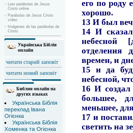
Leer parábolas de Jesus
Cristo online
Parábolas de Jesus Cristo
vídeo
Imágenes de las parábolas de
Cristo
Українська Біблія
онлайн
читати старий заповіт
читати новий заповіт
Библия онлайн на
других языках
Українська Біблія
переклад Івана
Огієнка
Українська Біблія
Хоменка та Огієнка