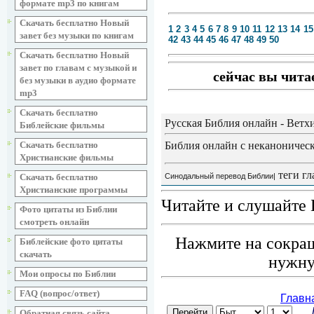
формате mp3 по книгам
Скачать бесплатно Новый
1
2
3
4
5
6
7
8
9
10
11
12
13
14
15
завет без музыки по книгам
42
43
44
45
46
47
48
49
50
Скачать бесплатно Новый
завет по главам с музыкой и
сейчас вы чита
без музыки в аудио формате
mp3
Скачать бесплатно
Русская Библия онлайн - Ветх
Библейские фильмы
Библия онлайн с неканоническ
Скачать бесплатно
Христианские фильмы
теги гл
Синодальный перевод Библии|
Скачать бесплатно
Христианские программы
Читайте и слушайте 
Фото цитаты из Библии
смотреть онлайн
Нажмите на сокращ
Библейские фото цитаты
скачать
нужну
Мои опросы по Библии
FAQ (вопрос/ответ)
Обратная связь сайта