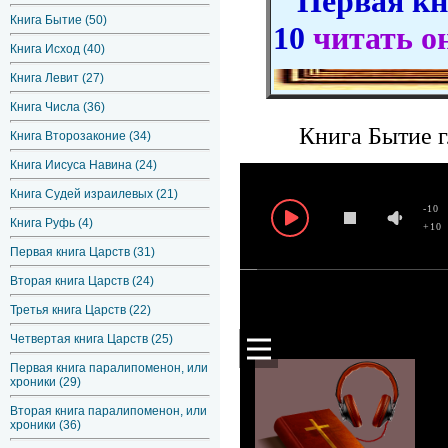
Первая кни
Книга Бытие (50)
10
читать о
Книга Исход (40)
Книга Левит (27)
Книга Числа (36)
Книга Бытие г
Книга Второзаконие (34)
Книга Иисуса Навина (24)
Книга Судей израилевых (21)
-10
Книга Руфь (4)
+10
Первая книга Царств (31)
Вторая книга Царств (24)
Третья книга Царств (22)
Четвертая книга Царств (25)
Первая книга паралипоменон, или
хроники (29)
Вторая книга паралипоменон, или
хроники (36)