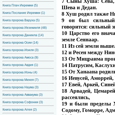
7 Сыны Хуша: Сева,
Книга Плач Иеремии (5)
Шева и Дедан.
8 Хуш родил также Ни
Книга Послание Иеремии (1)
9 он был сильный 
Книга пророка Варуха (5)
говорится: сильный з
Книга пророка Иезекииля (48)
10 Царство его внач
Книга пророка Даниила (14)
земле Сеннаар.
Книга пророка Осии (14)
11 Из сей земли выше
Книга пророка Иоиля (3)
12 и Ресен между Нин
13 От Мицраима про
Книга пророка Амоса (9)
14 Патрусим, Каслух
Книга пророка Авдия (1)
15 От Ханаана родилис
Книга пророка Ионы (4)
16 Иевусей, Аморрей, 
Книга пророка Михея (7)
17 Евей, Аркей, Синей
Книга пророка Наума (3)
18 Арвадей, Цемаре
Книга пророка Аввакума (3)
рассеялись,
Книга пророка Софонии (3)
19 и были пределы Х
Содому, Гоморре, Ад
Книга пророка Аггея (2)