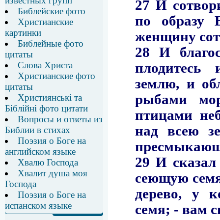
известных групп
Библейские фото
Христианские
картинки
Библейные фото
цитаты
Слова Христа
Христианские фото
цитаты
Християнські та
Біблійні фото цитати
Вопросы и ответы из
Библии в стихах
Поэзия о Боге на
английском языке
Хвалю Господа
Хвалит душа моя
Господа
Поэзия о Боге на
испанском языке