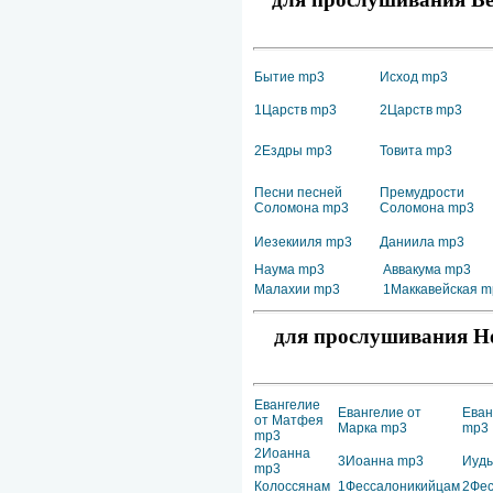
Бытие mp3
Исход mp3
1Царств mp3
2Царств mp3
2Ездры mp3
Товита mp3
Песни песней
Премудрости
Соломона mp3
Соломона mp3
Иезекииля mp3
Даниила mp3
Наума mp3
Аввакума mp3
Малахии mp3
1Маккавейская m
для прослушивания Но
Евангелие
Евангелие от
Еван
от Матфея
Марка mp3
mp3
mp3
2Иоанна
3Иоанна mp3
Иуд
mp3
Колоссянам
1Фессалоникийцам
2Фес