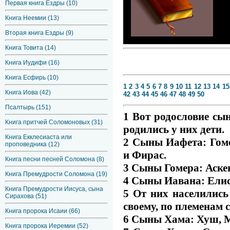
Первая книга Ездры (10)
Книга Неемии (13)
Вторая книга Ездры (9)
Книга Товита (14)
Книга Иудифи (16)
Книга Есфирь (10)
1
2
3
4
5
6
7
8
9
10
11
12
13
14
15
Книга Иова (42)
42
43
44
45
46
47
48
49
50
Псалтырь (151)
1 Вот родословие сы
Книга притчей Соломоновых (31)
родились у них дети.
Книга Екклесиаста или
2 Сыны Иафета: Гоме
проповедника (12)
и Фирас.
Книга песни песней Соломона (8)
3 Сыны Гомера: Аске
Книга Премудрости Соломона (19)
4 Сыны Иавана: Елис
Книга Премудрости Иисуса, сына
5 От них населились
Сирахова (51)
своему, по племенам с
Книга пророка Исаии (66)
6 Сыны Хама: Хуш, М
Книга пророка Иеремии (52)