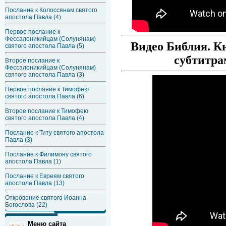
Послание к Колоссянам святого
апостола Павла (4)
Первое послание к
Фессалоникийцам (Солунянам)
Видео Библия. К
святого апостола Павла (5)
субтитра
Второе послание к
Фессалоникийцам (Солунянам)
святого апостола Павла (3)
Первое послание к Тимофею
святого апостола Павла (6)
Второе послание к Тимофею
святого апостола Павла (4)
Послание к Титу святого апостола
Павла (3)
Послание к Филимону святого
апостола Павла (1)
Послание к Евреям святого
апостола Павла (13)
Откровение святого Иоанна
Богослова (22)
Меню сайта