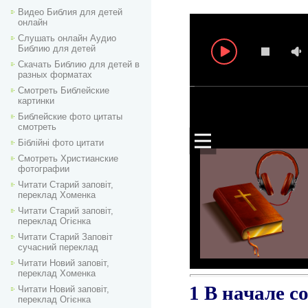
Видео Библия для детей
онлайн
Слушать онлайн Аудио
Библию для детей
Скачать Библию для детей в
разных форматах
Смотреть Библейские
картинки
Библейские фото цитаты
смотреть
Біблійні фото цитати
Смотреть Христианские
фотографии
Читати Старий заповіт,
переклад Хоменка
Читати Старий заповіт,
переклад Огієнка
Читати Старий Заповіт
сучасний переклад
Читати Новий заповіт,
переклад Хоменка
Читати Новий заповіт,
переклад Огієнка