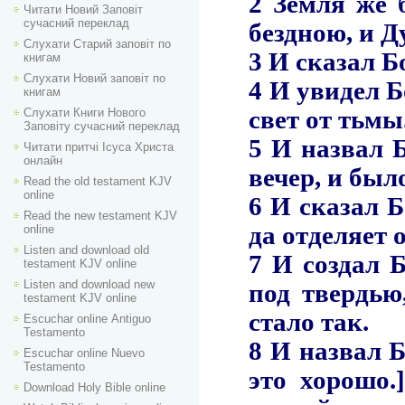
Читати Новий Заповіт
сучасний переклад
Слухати Старий заповіт по
книгам
Слухати Новий заповіт по
книгам
Слухати Книги Нового
Заповіту сучасний переклад
Читати притчі Ісуса Христа
онлайн
Read the old testament KJV
online
Read the new testament KJV
online
Listen and download old
testament KJV online
Listen and download new
testament KJV online
Escuchar online Аntiguo
Testamento
Escuchar online Nuevo
Testamento
Download Holy Bible online