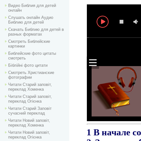
Видео Библия для детей
онлайн
Слушать онлайн Аудио
Библию для детей
Скачать Библию для детей в
разных форматах
Смотреть Библейские
картинки
Библейские фото цитаты
смотреть
Біблійні фото цитати
Смотреть Христианские
фотографии
Читати Старий заповіт,
переклад Хоменка
Читати Старий заповіт,
переклад Огієнка
Читати Старий Заповіт
сучасний переклад
Читати Новий заповіт,
переклад Хоменка
Читати Новий заповіт,
переклад Огієнка