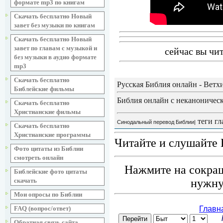
формате mp3 по книгам
Скачать бесплатно Новый
завет без музыки по книгам
Скачать бесплатно Новый
завет по главам с музыкой и
сейчас вы чи
без музыки в аудио формате
mp3
Скачать бесплатно
Русская Библия онлайн - Ветх
Библейские фильмы
Библия онлайн с неканоническ
Скачать бесплатно
Христианские фильмы
теги гл
Синодальный перевод Библии|
Скачать бесплатно
Христианские программы
Читайте и слушайте 
Фото цитаты из Библии
смотреть онлайн
Нажмите на сокращ
Библейские фото цитаты
скачать
нужну
Мои опросы по Библии
FAQ (вопрос/ответ)
Обратная связь сайта