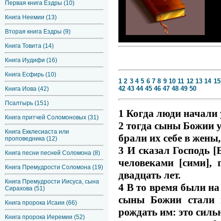
Первая книга Ездры (10)
Книга Неемии (13)
Вторая книга Ездры (9)
Книга Товита (14)
Книга Иудифи (16)
Книга Есфирь (10)
1
2
3
4
5
6
7
8
9
10
11
12
13
14
15
42
43
44
45
46
47
48
49
50
Книга Иова (42)
Псалтырь (151)
1 Когда люди начали 
Книга притчей Соломоновых (31)
2 тогда сыны Божии у
Книга Екклесиаста или
брали их себе в жены
проповедника (12)
3 И сказал Господь 
Книга песни песней Соломона (8)
человеками [сими], 
Книга Премудрости Соломона (19)
двадцать лет.
Книга Премудрости Иисуса, сына
4 В то время были на
Сирахова (51)
сыны Божии стали в
Книга пророка Исаии (66)
рождать им: это силь
Книга пророка Иеремии (52)