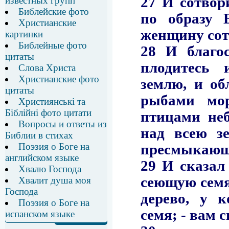
известных групп
Библейские фото
Христианские
картинки
Библейные фото
цитаты
Слова Христа
Христианские фото
цитаты
Християнські та
Біблійні фото цитати
Вопросы и ответы из
Библии в стихах
Поэзия о Боге на
английском языке
Хвалю Господа
Хвалит душа моя
Господа
Поэзия о Боге на
испанском языке