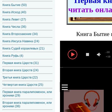
Первая кни
Книга Бытие (50)
читать онл
Книга Исход (40)
Книга Левит (27)
Книга Числа (36)
Книга Бытие 
Книга Второзаконие (34)
Книга Иисуса Навина (24)
Книга Судей израилевых (21)
-10
Книга Руфь (4)
+10
Первая книга Царств (31)
Вторая книга Царств (24)
Третья книга Царств (22)
Четвертая книга Царств (25)
Первая книга паралипоменон, или
хроники (29)
Вторая книга паралипоменон, или
хроники (36)