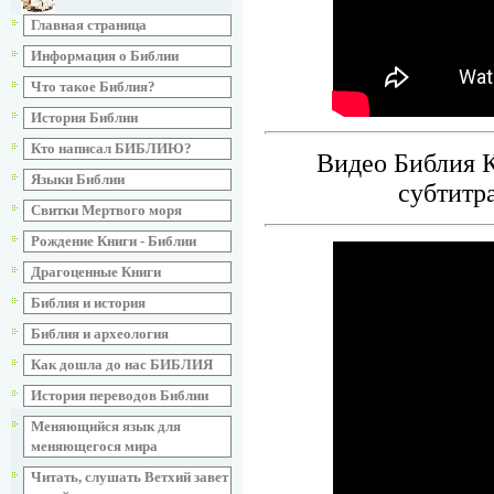
Главная страница
Информация о Библии
Что такое Библия?
История Библии
Кто написал БИБЛИЮ?
Видео Библия К
Языки Библии
субтитр
Свитки Мертвого моря
Рождение Книги - Библии
Драгоценные Книги
Библия и история
Библия и археология
Как дошла до нас БИБЛИЯ
История переводов Библии
Меняющийся язык для
меняющегося мира
Читать, слушать Ветхий завет