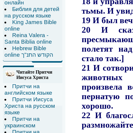
онлайн
Библия для детей
на русском языке
King James Bible
online
Reina Valera -
Santa Biblia online
Hebrew Bible
online הקודש התנ"ך
Читайте Притчи
Иисуса Христа
Притчи на
английском языке
Притчи Иисуса
Христа на русском
языке
Притчи на
украинском
Притчи на