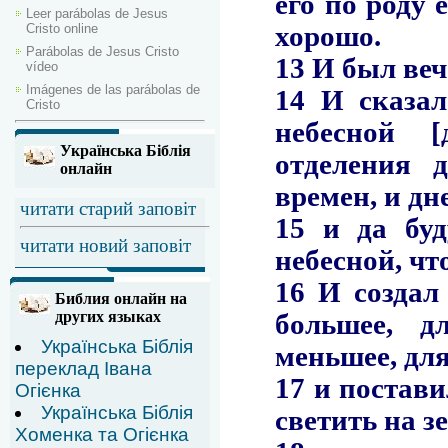
Leer parábolas de Jesus
Cristo online
Parábolas de Jesus Cristo
vídeo
Imágenes de las parábolas de
Cristo
Українська Біблія
онлайн
читати старий заповіт
читати новий заповіт
Библия онлайн на
других языках
Українська Біблія
переклад Івана
Огієнка
Українська Біблія
Хоменка та Огієнка