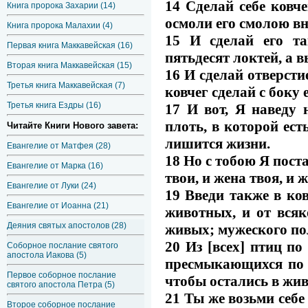
14 Сделай себе ковче
Книга пророка Захарии (14)
осмоли его смолою вн
Книга пророка Малахии (4)
15 И сделай его та
Первая книга Маккавейская (16)
пятьдесят локтей, а в
Вторая книга Маккавейская (15)
16 И сделай отверстие
Третья книга Маккавейская (7)
ковчег сделай с боку 
Третья книга Ездры (16)
17 И вот, Я наведу 
плоть, в которой есть
Читайте Книги Нового завета:
лишится жизни.
Евангелие от Матфея (28)
18 Но с тобою Я пост
Евангелие от Марка (16)
твои, и жена твоя, и 
Евангелие от Луки (24)
19 Введи также в ковч
Евангелие от Иоанна (21)
животных, и от всяк
Деяния святых апостолов (28)
живых; мужеского пол
20 Из [всех] птиц по 
Соборное послание святого
апостола Иакова (5)
пресмыкающихся по зе
Первое соборное послание
чтобы остались в жив
святого апостола Петра (5)
21 Ты же возьми себе
Второе соборное послание