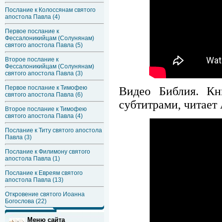
Послание к Колоссянам святого
апостола Павла (4)
Первое послание к
Фессалоникийцам (Солунянам)
святого апостола Павла (5)
Второе послание к
Фессалоникийцам (Солунянам)
святого апостола Павла (3)
Первое послание к Тимофею
Видео Библия. Кн
святого апостола Павла (6)
субтитрами, читает
Второе послание к Тимофею
святого апостола Павла (4)
Послание к Титу святого апостола
Павла (3)
Послание к Филимону святого
апостола Павла (1)
Послание к Евреям святого
апостола Павла (13)
Откровение святого Иоанна
Богослова (22)
Меню сайта