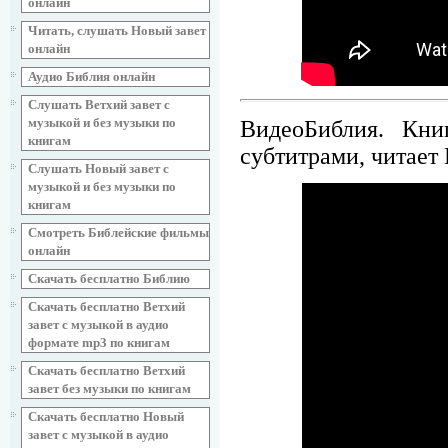
онлайн
Читать, слушать Новый завет
онлайн
Аудио Библия онлайн
Слушать Ветхий завет с
музыкой и без музыки по
ВидеоБиблия. Кни
книгам
субтитрами, читает
Слушать Новый завет с
музыкой и без музыки по
книгам
Смотреть Библейские фильмы
онлайн
Скачать бесплатно Библию
Скачать бесплатно Ветхий
завет с музыкой в аудио
формате mp3 по книгам
Скачать бесплатно Ветхий
завет без музыки по книгам
Скачать бесплатно Новый
завет с музыкой в аудио