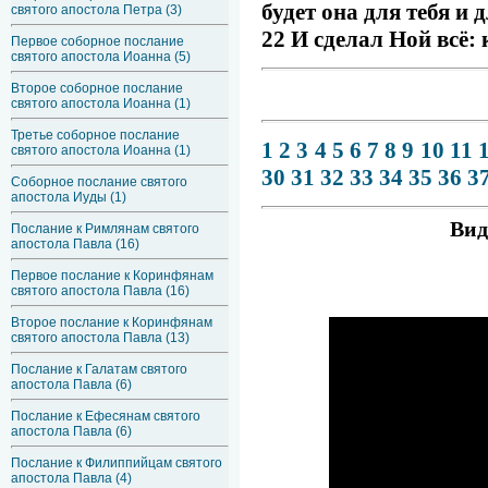
будет она для тебя и 
святого апостола Петра (3)
22 И сделал Ной всё: 
Первое соборное послание
святого апостола Иоанна (5)
Второе соборное послание
святого апостола Иоанна (1)
Третье соборное послание
1
2
3
4
5
6
7
8
9
10
11
святого апостола Иоанна (1)
30
31
32
33
34
35
36
3
Соборное послание святого
апостола Иуды (1)
Вид
Послание к Римлянам святого
апостола Павла (16)
Первое послание к Коринфянам
святого апостола Павла (16)
Второе послание к Коринфянам
святого апостола Павла (13)
Послание к Галатам святого
апостола Павла (6)
Послание к Ефесянам святого
апостола Павла (6)
Послание к Филиппийцам святого
апостола Павла (4)