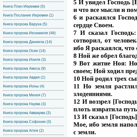
5 И увидел Господь [
Книга Плач Иеремии (5)
и что все мысли и по
Книга Послание Иеремии (1)
6 и раскаялся Господ
сердце Своем.
Книга пророка Варуха (5)
7 И сказал Господь
Книга пророка Иезекииля (48)
сотворил, от человек
Книга пророка Даниила (14)
ибо Я раскаялся, что 
Книга пророка Осии (14)
8 Ной же обрел благо
Книга пророка Иоиля (3)
9 Вот житие Ноя: Н
Книга пророка Амоса (9)
своем; Ной ходил пре
10 Ной родил трех сы
Книга пророка Авдия (1)
11 Но земля растли
Книга пророка Ионы (4)
злодеяниями.
Книга пророка Михея (7)
12 И воззрел [Господь
Книга пророка Наума (3)
плоть извратила путь 
Книга пророка Аввакума (3)
13 И сказал [Господь
Книга пророка Софонии (3)
Мое, ибо земля напол
с земли.
Книга пророка Аггея (2)