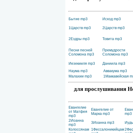
Бытие mp3
Исход mp3
1Царств mp3
2Царств mp3
2Ездры mp3
Товита mp3
Песни песней
Премудрости
Соломона mp3
Соломона mp3
Иезекииля mp3
Даниила mp3
Наума mp3
Аввакума mp3
Малахии mp3
1Маккавейская m
для прослушивания Но
Евангелие
Евангелие от
Еван
от Матфея
Марка mp3
mp3
mp3
2Иоанна
3Иоанна mp3
Иуд
mp3
Колоссянам
1Фессалоникийцам
2Фес