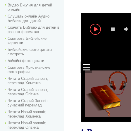
Видео Библия для детей
онлайн
Слушать онлайн Аудио
Библию для детей
Скачать Библию для детей в
разных форматах
Смотреть Библейские
картинки
Библейские фото цитаты
смотреть
Біблійні фото цитати
Смотреть Христианские
фотографии
Читати Старий заповіт,
переклад Хоменка
Читати Старий заповіт,
переклад Огієнка
Читати Старий Заповіт
сучасний переклад
Читати Новий заповіт,
переклад Хоменка
Читати Новий заповіт,
переклад Огієнка