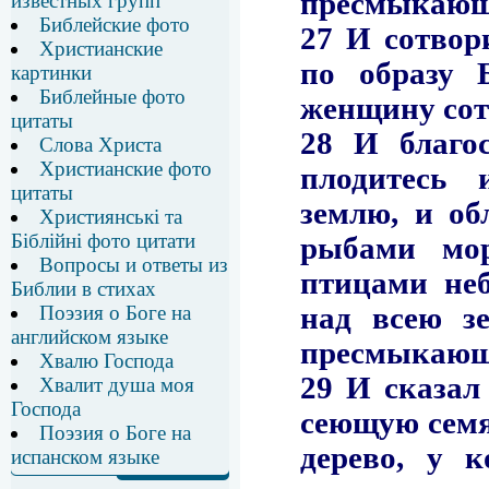
известных групп
Библейские фото
Христианские
картинки
Библейные фото
цитаты
Слова Христа
Христианские фото
цитаты
Християнські та
Біблійні фото цитати
Вопросы и ответы из
Библии в стихах
Поэзия о Боге на
английском языке
Хвалю Господа
Хвалит душа моя
Господа
Поэзия о Боге на
испанском языке