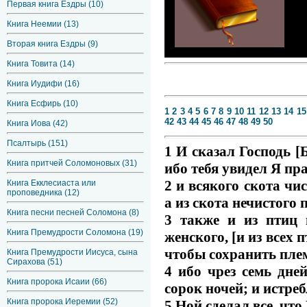
Первая книга Ездры (10)
Книга Неемии (13)
Вторая книга Ездры (9)
Книга Товита (14)
Книга Иудифи (16)
Книга Есфирь (10)
1
2
3
4
5
6
7
8
9
10
11
12
13
14
15
42
43
44
45
46
47
48
49
50
Книга Иова (42)
Псалтырь (151)
1 И сказал Господь [Б
Книга притчей Соломоновых (31)
ибо тебя увидел Я пр
2 и всякого скота чи
Книга Екклесиаста или
проповедника (12)
а из скота нечистого 
Книга песни песней Соломона (8)
3 также и из птиц 
Книга Премудрости Соломона (19)
женского, [и из всех 
чтобы сохранить плем
Книга Премудрости Иисуса, сына
Сирахова (51)
4 ибо чрез семь дне
Книга пророка Исаии (66)
сорок ночей; и истреб
Книга пророка Иеремии (52)
5 Ной сделал все, что