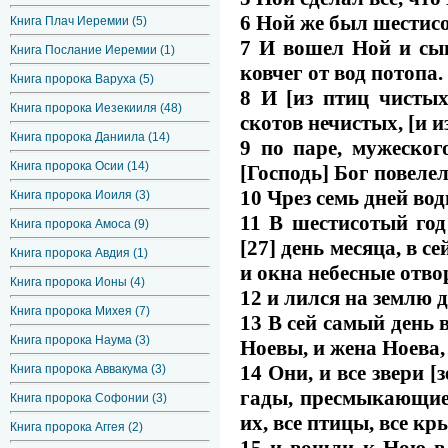
6 Ной же был шестисо
Книга Плач Иеремии (5)
7 И вошел Ной и сын
Книга Послание Иеремии (1)
ковчег от вод потопа.
Книга пророка Варуха (5)
8 И [из птиц чистых
Книга пророка Иезекииля (48)
скотов нечистых, [и и
Книга пророка Даниила (14)
9 по паре, мужеског
Книга пророка Осии (14)
[Господь] Бог повеле
10 Чрез семь дней во
Книга пророка Иоиля (3)
11 В шестисотый год
Книга пророка Амоса (9)
[27] день месяца, в с
Книга пророка Авдия (1)
и окна небесные отво
Книга пророка Ионы (4)
12 и лился на землю 
Книга пророка Михея (7)
13 В сей самый день 
Книга пророка Наума (3)
Ноевы, и жена Ноева,
14 Они, и все звери [
Книга пророка Аввакума (3)
гады, пресмыкающиес
Книга пророка Софонии (3)
их, все птицы, все кр
Книга пророка Аггея (2)
15 и вошли к Ною в 