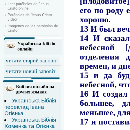
Leer parábolas de Jesus
Cristo online
Parábolas de Jesus Cristo
vídeo
Imágenes de las parábolas de
Cristo
Українська Біблія
онлайн
читати старий заповіт
читати новий заповіт
Библия онлайн на
других языках
Українська Біблія
переклад Івана
Огієнка
Українська Біблія
Хоменка та Огієнка