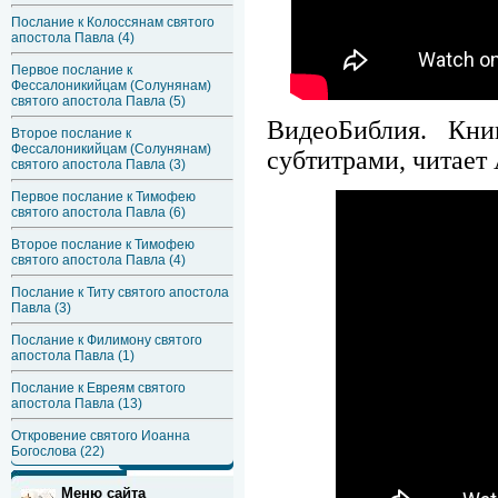
Послание к Колоссянам святого
апостола Павла (4)
Первое послание к
Фессалоникийцам (Солунянам)
святого апостола Павла (5)
ВидеоБиблия. Кн
Второе послание к
Фессалоникийцам (Солунянам)
субтитрами, читает
святого апостола Павла (3)
Первое послание к Тимофею
святого апостола Павла (6)
Второе послание к Тимофею
святого апостола Павла (4)
Послание к Титу святого апостола
Павла (3)
Послание к Филимону святого
апостола Павла (1)
Послание к Евреям святого
апостола Павла (13)
Откровение святого Иоанна
Богослова (22)
Меню сайта