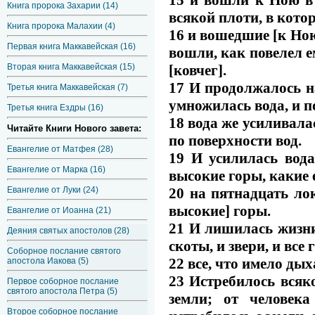
Книга пророка Захарии (14)
всякой плоти, в котор
Книга пророка Малахии (4)
16 и вошедшие [к Ною
Первая книга Маккавейская (16)
вошли, как повелел ем
[ковчег].
Вторая книга Маккавейская (15)
17 И продолжалось на
Третья книга Маккавейская (7)
умножилась вода, и п
Третья книга Ездры (16)
18 вода же усиливала
Читайте Книги Нового завета:
по поверхности вод.
Евангелие от Матфея (28)
19 И усилилась вода
Евангелие от Марка (16)
высокие горы, какие 
20 на пятнадцать ло
Евангелие от Луки (24)
высокие] горы.
Евангелие от Иоанна (21)
21 И лишилась жизни
Деяния святых апостолов (28)
скоты, и звери, и все
Соборное послание святого
22 все, что имело дых
апостола Иакова (5)
23 Истребилось всяко
Первое соборное послание
святого апостола Петра (5)
земли; от человека
Второе соборное послание