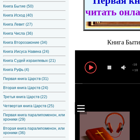
Первая кни
Книга Бытие (50)
читать онл
Книга Исход (40)
Книга Левит (27)
Книга Числа (36)
Книга Быти
Книга Второзаконие (34)
Книга Иисуса Навина (24)
Книга Судей израилевых (21)
-10
Книга Руфь (4)
+10
Первая книга Царств (31)
Вторая книга Царств (24)
Третья книга Царств (22)
Четвертая книга Царств (25)
Первая книга паралипоменон, или
хроники (29)
Вторая книга паралипоменон, или
хроники (36)