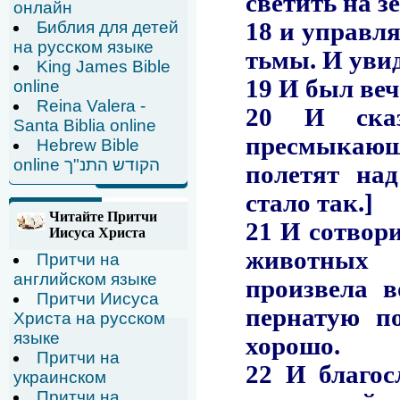
онлайн
Библия для детей
на русском языке
King James Bible
online
Reina Valera -
Santa Biblia online
Hebrew Bible
online הקודש התנ"ך
Читайте Притчи
Иисуса Христа
Притчи на
английском языке
Притчи Иисуса
Христа на русском
языке
Притчи на
украинском
Притчи на