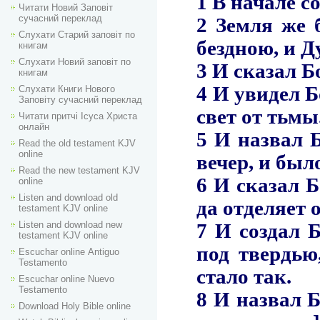
Читати Новий Заповіт
сучасний переклад
Слухати Старий заповіт по
книгам
Слухати Новий заповіт по
книгам
Слухати Книги Нового
Заповіту сучасний переклад
Читати притчі Ісуса Христа
онлайн
Read the old testament KJV
online
Read the new testament KJV
online
Listen and download old
testament KJV online
Listen and download new
testament KJV online
Escuchar online Аntiguo
Testamento
Escuchar online Nuevo
Testamento
Download Holy Bible online