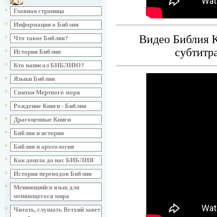
Главная страница
Информация о Библии
Видео Библия К
Что такое Библия?
субтитр
История Библии
Кто написал БИБЛИЮ?
Языки Библии
Свитки Мертвого моря
Рождение Книги - Библии
Драгоценные Книги
Библия и история
Библия и археология
Как дошла до нас БИБЛИЯ
История переводов Библии
Меняющийся язык для
меняющегося мира
Читать, слушать Ветхий завет