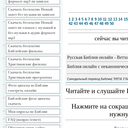
формате mp3 по книгам
Скачать бесплатно Новый
завет без музыки по книгам
1
2
3
4
5
6
7
8
9
10
11
12
13
14
15
Скачать бесплатно Новый
42
43
44
45
46
47
48
49
50
завет по главам с музыкой и
без музыки в аудио формате
сейчас вы чи
mp3
Скачать бесплатно
Библейские фильмы
Русская Библия онлайн - Ветх
Скачать бесплатно
Христианские фильмы
Библия онлайн с неканоническ
Скачать бесплатно
Христианские программы
теги гл
Синодальный перевод Библии|
Фото цитаты из Библии
Читайте и слушайте 
смотреть онлайн
Библейские фото цитаты
скачать
Нажмите на сокращ
Мои опросы по Библии
нужну
FAQ (вопрос/ответ)
Обратная связь сайта