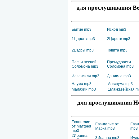
для прослушивания Вет
Бытие mp3
Исход mp3
1Царств mp3
2Царств mp3
2Ездры mp3
Товита mp3
Песни песней
Премудрости
Соломона mp3
Соломона mp3
Иезекииля mp3
Даниила mp3
Наума mp3
Аввакума mp3
Малахии mp3
1Маккавейская m
для прослушивания Но
Евангелие
Евангелие от
Еван
от Матфея
Марка mp3
mp3
mp3
2Иоанна
3Иоанна mp3
Иуд