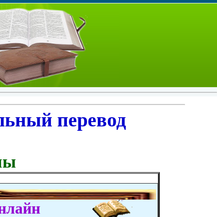
льный перевод
ны
онлайн