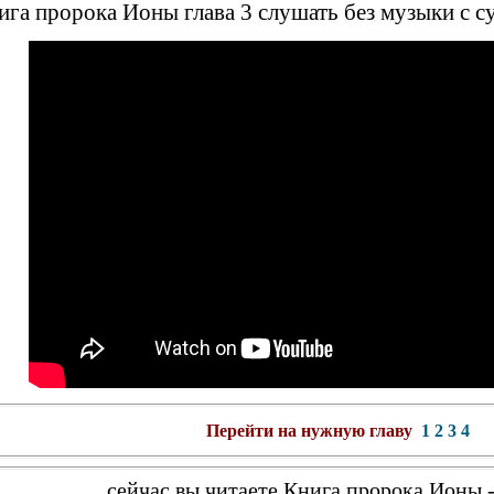
га пророка Ионы глава 3 слушать без музыки с с
Перейти на нужную главу
1
2
3
4
сейчас вы читаете Книга пророка Ионы -