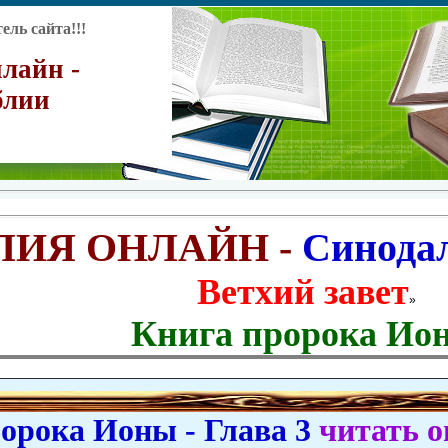
ль сайта!!!
лайн -
блии
ЛИЯ ОНЛАЙН -
Синода
Ветхий завет
»
Книга пророка Ио
рока Ионы - Глава 3
читать 