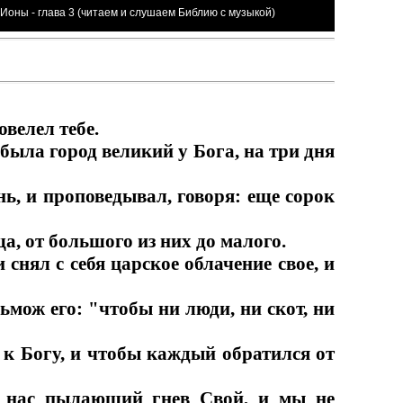
 Ионы - глава 3 (читаем и слушаем Библию с музыкой)
овелел тебе.
была город великий у Бога, на три дня
нь, и проповедывал, говоря: еще сорок
а, от большого из них до малого.
 снял с себя царское облачение свое, и
ьмож его: "чтобы ни люди, ни скот, ни
к Богу, и чтобы каждый обратился от
от нас пылающий гнев Свой, и мы не