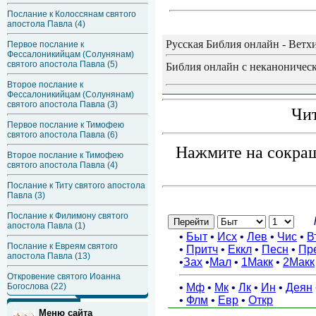
Послание к Колоссянам святого
апостола Павла (4)
Русская Библия онлайн - Ветх
Первое послание к
Фессалоникийцам (Солунянам)
святого апостола Павла (5)
Библия онлайн с неканоническ
Второе послание к
Фессалоникийцам (Солунянам)
святого апостола Павла (3)
Чит
Первое послание к Тимофею
святого апостола Павла (6)
Нажмите на сокращ
Второе послание к Тимофею
святого апостола Павла (4)
Послание к Титу святого апостола
Павла (3)
Послание к Филимону святого
апостола Павла (1)
Послание к Евреям святого
апостола Павла (13)
Откровение святого Иоанна
Богослова (22)
Меню сайта