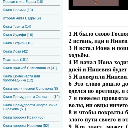
Первая книга Ездры (10)
Книга Неемии (13)
Вторая книга Ездры (9)
Книга Товита (14)
1 И было слово Госпо
Книга Иудифи (16)
2 встань, иди в Нинев
Книга Есфирь (10)
3 И встал Иона и пош
Книга Иова (42)
ходьбы.
Псалтырь (151)
4 И начал Иона ходит
дней и Ниневия будет
Книга притчей Соломоновых (31)
5 И поверили Ниневит
Книга Екклесиаста или
проповедника (12)
6 Это слово дошло до 
Книга песни песней Соломона (8)
оделся во вретище, и 
7 и повелел провозгл
Книга Премудрости Соломона (19)
волы, ни овцы ничего
Книга Премудрости Иисуса, сына
Сирахова (51)
8 и чтобы покрыты б
Книга пророка Исаии (66)
злого пути своего и о
9 Кто знает, может
Книга пророка Иеремии (52)