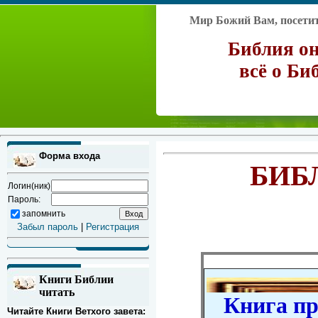
Мир Божий Вам, посетите
Библия он
всё о Би
Форма входа
БИБ
Логин(ник)
Пароль:
запомнить
Забыл пароль
|
Регистрация
Книги Библии
читать
Книга про
Читайте Книги Ветхого завета: