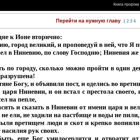
Книга пророка
Перейти на нужную главу
1
2
3
4
дне к Ионе вторично:
ию, город великий, и проповедуй в ней, что Я п
ел в Ниневию, по слову Господню; Ниневия же 
ь по городу, сколько можно пройти в один де
 разрушена!
яне Богу, и объявили пост, и оделись во вретищ
царя Ниневии, и он встал с престола своего, и
сел на пепле,
асить и сказать в Ниневии от имени царя и вел
 не ели, не ходили на пастбище и воды не пили,
ыли вретищем люди и скот и крепко вопияли 
т насилия рук своих.
 быть, еще Бог умилосердится и отвратит 